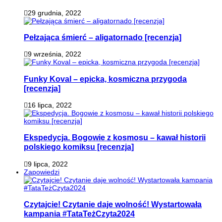
29 grudnia, 2022
Pełzająca śmierć – aligatornado [recenzja]
9 września, 2022
Funky Koval – epicka, kosmiczna przygoda
[recenzja]
16 lipca, 2022
Ekspedycja. Bogowie z kosmosu – kawał historii
polskiego komiksu [recenzja]
9 lipca, 2022
Zapowiedzi
Czytajcie! Czytanie daje wolność! Wystartowała
kampania #TataTeżCzyta2024