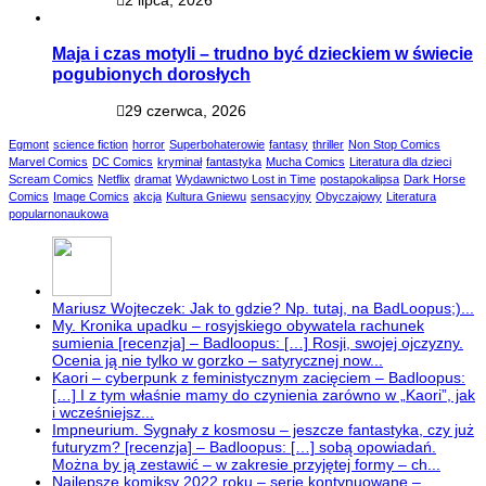
Maja i czas motyli – trudno być dzieckiem w świecie
pogubionych dorosłych
29 czerwca, 2026
Egmont
science fiction
horror
Superbohaterowie
fantasy
thriller
Non Stop Comics
Marvel Comics
DC Comics
kryminał
fantastyka
Mucha Comics
Literatura dla dzieci
Scream Comics
Netflix
dramat
Wydawnictwo Lost in Time
postapokalipsa
Dark Horse
Comics
Image Comics
akcja
Kultura Gniewu
sensacyjny
Obyczajowy
Literatura
popularnonaukowa
Mariusz Wojteczek: Jak to gdzie? Np. tutaj, na BadLoopus;)...
My. Kronika upadku – rosyjskiego obywatela rachunek
sumienia [recenzja] – Badloopus: […] Rosji, swojej ojczyzny.
Ocenia ją nie tylko w gorzko – satyrycznej now...
Kaori – cyberpunk z feministycznym zacięciem – Badloopus:
[…] I z tym właśnie mamy do czynienia zarówno w „Kaori”, jak
i wcześniejsz...
Impneurium. Sygnały z kosmosu – jeszcze fantastyka, czy już
futuryzm? [recenzja] – Badloopus: […] sobą opowiadań.
Można by ją zestawić – w zakresie przyjętej formy – ch...
Najlepsze komiksy 2022 roku – serie kontynuowane –