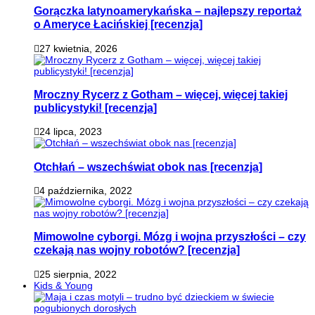
Gorączka latynoamerykańska – najlepszy reportaż
o Ameryce Łacińskiej [recenzja]
27 kwietnia, 2026
Mroczny Rycerz z Gotham – więcej, więcej takiej
publicystyki! [recenzja]
24 lipca, 2023
Otchłań – wszechświat obok nas [recenzja]
4 października, 2022
Mimowolne cyborgi. Mózg i wojna przyszłości – czy
czekają nas wojny robotów? [recenzja]
25 sierpnia, 2022
Kids & Young