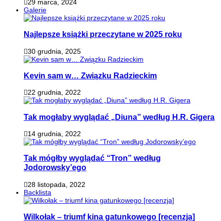
29 marca, 2024
Galerie
Najlepsze książki przeczytane w 2025 roku
30 grudnia, 2025
Kevin sam w… Związku Radzieckim
22 grudnia, 2022
Tak mogłaby wyglądać „Diuna” według H.R. Gigera
14 grudnia, 2022
Tak mógłby wyglądać “Tron” według
Jodorowsky’ego
28 listopada, 2022
Backlista
Wilkołak – triumf kina gatunkowego [recenzja]