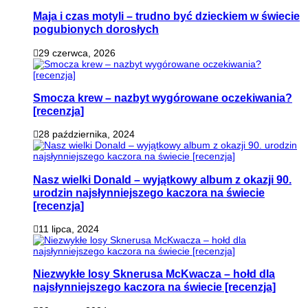
Maja i czas motyli – trudno być dzieckiem w świecie
pogubionych dorosłych
29 czerwca, 2026
Smocza krew – nazbyt wygórowane oczekiwania?
[recenzja]
28 października, 2024
Nasz wielki Donald – wyjątkowy album z okazji 90.
urodzin najsłynniejszego kaczora na świecie
[recenzja]
11 lipca, 2024
Niezwykłe losy Sknerusa McKwacza – hołd dla
najsłynniejszego kaczora na świecie [recenzja]