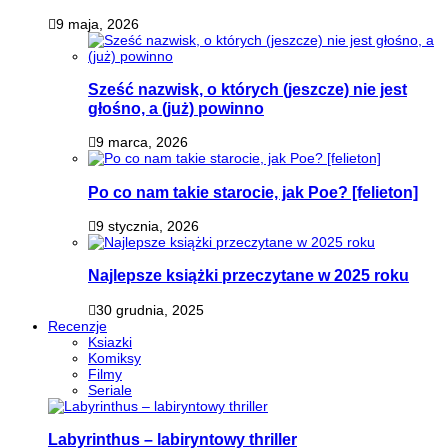
9 maja, 2026
Sześć nazwisk, o których (jeszcze) nie jest
głośno, a (już) powinno
9 marca, 2026
Po co nam takie starocie, jak Poe? [felieton]
9 stycznia, 2026
Najlepsze książki przeczytane w 2025 roku
30 grudnia, 2025
Recenzje
Ksiazki
Komiksy
Filmy
Seriale
Labyrinthus – labiryntowy thriller