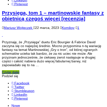
LinkedIn
Pinterest
Przysięga, tom 1 – martinowskie fantasy z
obietnicą czegoś więcej [recenzja]
Mariusz Wojteczek
22 marca, 2023
Komiksy
1
Przyznaję, że „Przysięga” duetu Eric Bourgier & Fabrice David
zaczyna się co najwyżej średnio. Mocno przypomina n-tą wariację
fantasy na temat Martinowskiej „Gry o tron”, od której ogranych
schematów ucieka tak bardzo, że za nic uciec nie może. Ale
przyznam jednocześnie, że ciekawy zwrot następuje w drugiej
części i całość nabiera dużo więcej fabularnej barwy, niż
zapowiadało się to na …
Czytaj dalej
Podziel się
Facebook
Twitter
Stumbleupon
LinkedIn
Pinterest
Nowe