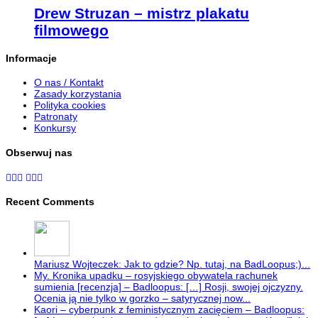
Drew Struzan – mistrz plakatu
filmowego
Informacje
O nas / Kontakt
Zasady korzystania
Polityka cookies
Patronaty
Konkursy
Obserwuj nas
Recent Comments
Mariusz Wojteczek: Jak to gdzie? Np. tutaj, na BadLoopus;)...
My. Kronika upadku – rosyjskiego obywatela rachunek
sumienia [recenzja] – Badloopus: […] Rosji, swojej ojczyzny.
Ocenia ją nie tylko w gorzko – satyrycznej now...
Kaori – cyberpunk z feministycznym zacięciem – Badloopus: