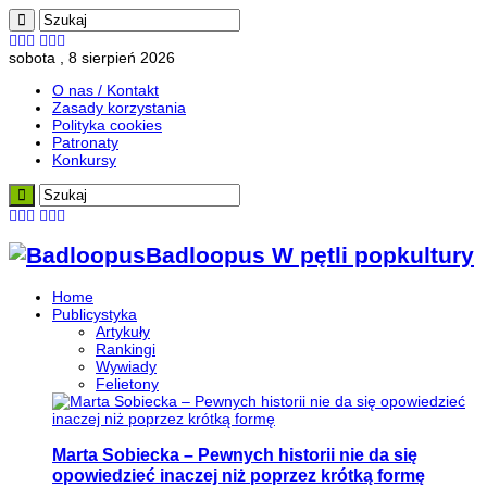
sobota , 8 sierpień 2026
O nas / Kontakt
Zasady korzystania
Polityka cookies
Patronaty
Konkursy
Badloopus W pętli popkultury
Home
Publicystyka
Artykuły
Rankingi
Wywiady
Felietony
Marta Sobiecka – Pewnych historii nie da się
opowiedzieć inaczej niż poprzez krótką formę