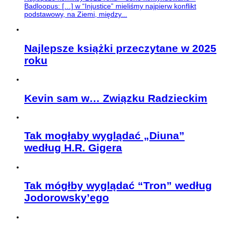
Badloopus: […] w “Injustice” mieliśmy najpierw konflikt
podstawowy, na Ziemi, między...
Najlepsze książki przeczytane w 2025
roku
Kevin sam w… Związku Radzieckim
Tak mogłaby wyglądać „Diuna”
według H.R. Gigera
Tak mógłby wyglądać “Tron” według
Jodorowsky’ego