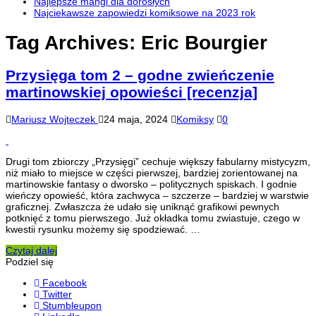
Najlepsze mangi dla dorosłych
Najciekawsze zapowiedzi komiksowe na 2023 rok
Tag Archives:
Eric Bourgier
Przysięga tom 2 – godne zwieńczenie
martinowskiej opowieści [recenzja]
Mariusz Wojteczek
24 maja, 2024
Komiksy
0
Drugi tom zbiorczy „Przysięgi” cechuje większy fabularny mistycyzm,
niż miało to miejsce w części pierwszej, bardziej zorientowanej na
martinowskie fantasy o dworsko – politycznych spiskach. I godnie
wieńczy opowieść, która zachwyca – szczerze – bardziej w warstwie
graficznej. Zwłaszcza że udało się uniknąć grafikowi pewnych
potknięć z tomu pierwszego. Już okładka tomu zwiastuje, czego w
kwestii rysunku możemy się spodziewać. …
Czytaj dalej
Podziel się
Facebook
Twitter
Stumbleupon