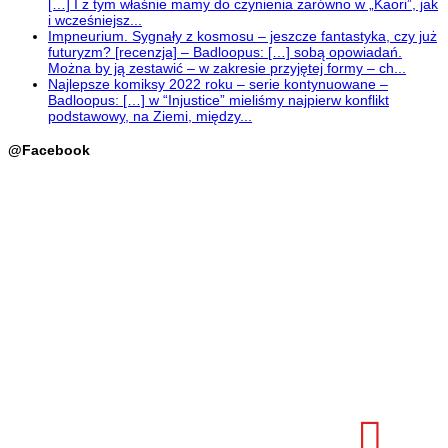
[…] I z tym właśnie mamy do czynienia zarówno w „Kaori”, jak
i wcześniejsz...
Impneurium. Sygnały z kosmosu – jeszcze fantastyka, czy już
futuryzm? [recenzja] – Badloopus: […] sobą opowiadań.
Można by ją zestawić – w zakresie przyjętej formy – ch...
Najlepsze komiksy 2022 roku – serie kontynuowane –
Badloopus: […] w “Injustice” mieliśmy najpierw konflikt
podstawowy, na Ziemi, między...
@Facebook