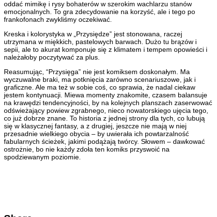
oddać mimikę i rysy bohaterów w szerokim wachlarzu stanów
emocjonalnych. To gra zdecydowanie na korzyść, ale i tego po
frankofonach zwykliśmy oczekiwać.
Kreska i kolorystyka w „Przysiędze” jest stonowana, raczej
utrzymana w miękkich, pastelowych barwach. Dużo tu brązów i
sepii, ale to akurat komponuje się z klimatem i tempem opowieści i
należałoby poczytywać za plus.
Reasumując, “Przysięga” nie jest komiksem doskonałym. Ma
wyczuwalne braki, ma potknięcia zarówno scenariuszowe, jak i
graficzne. Ale ma też w sobie coś, co sprawia, że nadal ciekaw
jestem kontynuacji. Miewa momenty znakomite, czasem balansuje
na krawędzi tendencyjności, by na kolejnych planszach zaserwować
odświeżający powiew zgrabnego, nieco nowatorskiego ujęcia tego,
co już dobrze znane. To historia z jednej strony dla tych, co lubują
się w klasycznej fantasy, a z drugiej, jeszcze nie mają w niej
przesadnie wielkiego obycia – by uwierała ich powtarzalność
fabularnych ścieżek, jakimi podążają twórcy. Słowem – dawkować
ostrożnie, bo nie każdy zdoła ten komiks przyswoić na
spodziewanym poziomie.