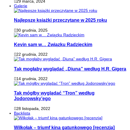
29 marca, 2024
Galerie
Najlepsze książki przeczytane w 2025 roku
30 grudnia, 2025
Kevin sam w… Związku Radzieckim
22 grudnia, 2022
Tak mogłaby wyglądać „Diuna” według H.R. Gigera
14 grudnia, 2022
Tak mógłby wyglądać “Tron” według
Jodorowsky’ego
28 listopada, 2022
Backlista
Wilkołak – triumf kina gatunkowego [recenzja]