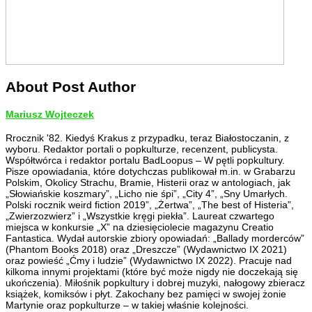
About Post Author
Mariusz Wojteczek
Rrocznik '82. Kiedyś Krakus z przypadku, teraz Białostoczanin, z
wyboru. Redaktor portali o popkulturze, recenzent, publicysta.
Współtwórca i redaktor portalu BadLoopus – W pętli popkultury.
Pisze opowiadania, które dotychczas publikował m.in. w Grabarzu
Polskim, Okolicy Strachu, Bramie, Histerii oraz w antologiach, jak
„Słowiańskie koszmary”, „Licho nie śpi”, „City 4”, „Sny Umarłych.
Polski rocznik weird fiction 2019”, „Żertwa”, „The best of Histeria”,
„Zwierzozwierz” i „Wszystkie kręgi piekła”. Laureat czwartego
miejsca w konkursie „X” na dziesięciolecie magazynu Creatio
Fantastica. Wydał autorskie zbiory opowiadań: „Ballady morderców”
(Phantom Books 2018) oraz „Dreszcze” (Wydawnictwo IX 2021)
oraz powieść „Ćmy i ludzie” (Wydawnictwo IX 2022). Pracuje nad
kilkoma innymi projektami (które być może nigdy nie doczekają się
ukończenia). Miłośnik popkultury i dobrej muzyki, nałogowy zbieracz
książek, komiksów i płyt. Zakochany bez pamięci w swojej żonie
Martynie oraz popkulturze – w takiej właśnie kolejności.