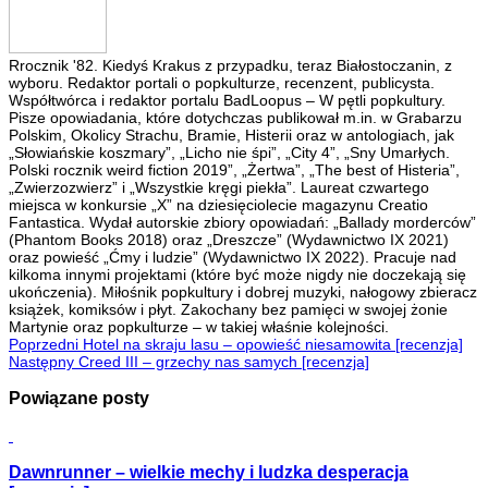
Rrocznik '82. Kiedyś Krakus z przypadku, teraz Białostoczanin, z
wyboru. Redaktor portali o popkulturze, recenzent, publicysta.
Współtwórca i redaktor portalu BadLoopus – W pętli popkultury.
Pisze opowiadania, które dotychczas publikował m.in. w Grabarzu
Polskim, Okolicy Strachu, Bramie, Histerii oraz w antologiach, jak
„Słowiańskie koszmary”, „Licho nie śpi”, „City 4”, „Sny Umarłych.
Polski rocznik weird fiction 2019”, „Żertwa”, „The best of Histeria”,
„Zwierzozwierz” i „Wszystkie kręgi piekła”. Laureat czwartego
miejsca w konkursie „X” na dziesięciolecie magazynu Creatio
Fantastica. Wydał autorskie zbiory opowiadań: „Ballady morderców”
(Phantom Books 2018) oraz „Dreszcze” (Wydawnictwo IX 2021)
oraz powieść „Ćmy i ludzie” (Wydawnictwo IX 2022). Pracuje nad
kilkoma innymi projektami (które być może nigdy nie doczekają się
ukończenia). Miłośnik popkultury i dobrej muzyki, nałogowy zbieracz
książek, komiksów i płyt. Zakochany bez pamięci w swojej żonie
Martynie oraz popkulturze – w takiej właśnie kolejności.
Poprzedni
Hotel na skraju lasu – opowieść niesamowita [recenzja]
Następny
Creed III – grzechy nas samych [recenzja]
Powiązane posty
Dawnrunner – wielkie mechy i ludzka desperacja