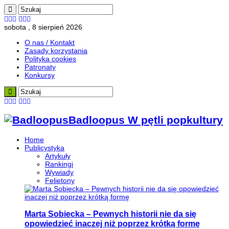
sobota , 8 sierpień 2026
O nas / Kontakt
Zasady korzystania
Polityka cookies
Patronaty
Konkursy
Badloopus W pętli popkultury
Home
Publicystyka
Artykuły
Rankingi
Wywiady
Felietony
Marta Sobiecka – Pewnych historii nie da się
opowiedzieć inaczej niż poprzez krótką formę