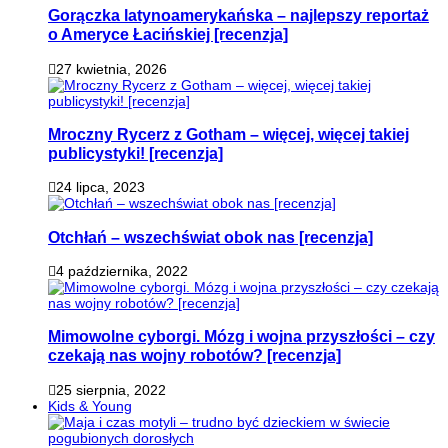
Gorączka latynoamerykańska – najlepszy reportaż
o Ameryce Łacińskiej [recenzja]
27 kwietnia, 2026
Mroczny Rycerz z Gotham – więcej, więcej takiej
publicystyki! [recenzja]
24 lipca, 2023
Otchłań – wszechświat obok nas [recenzja]
4 października, 2022
Mimowolne cyborgi. Mózg i wojna przyszłości – czy
czekają nas wojny robotów? [recenzja]
25 sierpnia, 2022
Kids & Young