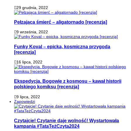
29 grudnia, 2022
Pełzająca śmierć – aligatornado [recenzja]
9 września, 2022
Funky Koval – epicka, kosmiczna przygoda
[recenzja]
16 lipca, 2022
Ekspedycja. Bogowie z kosmosu – kawał historii
polskiego komiksu [recenzja]
9 lipca, 2022
Zapowiedzi
Czytajcie! Czytanie daje wolność! Wystartowała
kampania #TataTeżCzyta2024