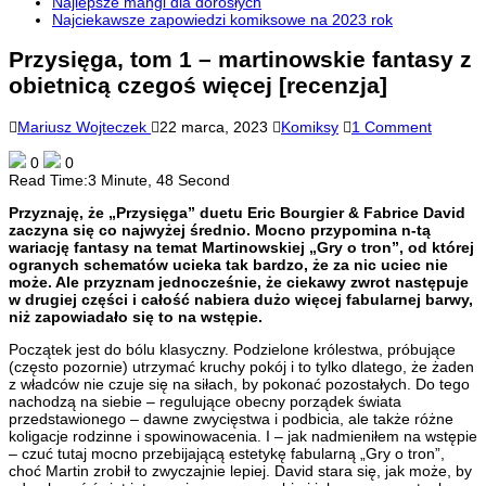
Najlepsze mangi dla dorosłych
Najciekawsze zapowiedzi komiksowe na 2023 rok
Przysięga, tom 1 – martinowskie fantasy z
obietnicą czegoś więcej [recenzja]
Mariusz Wojteczek
22 marca, 2023
Komiksy
1 Comment
0
0
Read Time:
3 Minute, 48 Second
Przyznaję, że „Przysięga” duetu Eric Bourgier & Fabrice David
zaczyna się co najwyżej średnio. Mocno przypomina n-tą
wariację fantasy na temat Martinowskiej „Gry o tron”, od której
ogranych schematów ucieka tak bardzo, że za nic uciec nie
może. Ale przyznam jednocześnie, że ciekawy zwrot następuje
w drugiej części i całość nabiera dużo więcej fabularnej barwy,
niż zapowiadało się to na wstępie.
Początek jest do bólu klasyczny. Podzielone królestwa, próbujące
(często pozornie) utrzymać kruchy pokój i to tylko dlatego, że żaden
z władców nie czuje się na siłach, by pokonać pozostałych. Do tego
nachodzą na siebie – regulujące obecny porządek świata
przedstawionego – dawne zwycięstwa i podbicia, ale także różne
koligacje rodzinne i spowinowacenia. I – jak nadmieniłem na wstępie
– czuć tutaj mocno przebijającą estetykę fabularną „Gry o tron”,
choć Martin zrobił to zwyczajnie lepiej. David stara się, jak może, by