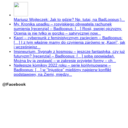
Mariusz Wojteczek: Jak to gdzie? Np. tutaj, na BadLoopus;)...
My. Kronika upadku – rosyjskiego obywatela rachunek
sumienia [recenzja] – Badloopus: […] Rosji, swojej ojczyzny.
Ocenia ją nie tylko w gorzko – satyrycznej now...
Kaori – cyberpunk z feministycznym zacięciem – Badloopus:
[…] I z tym właśnie mamy do czynienia zarówno w „Kaori”, jak
i wcześniejsz...
Impneurium. Sygnały z kosmosu – jeszcze fantastyka, czy już
futuryzm? [recenzja] – Badloopus: […] sobą opowiadań.
Można by ją zestawić – w zakresie przyjętej formy – ch...
Najlepsze komiksy 2022 roku – serie kontynuowane –
Badloopus: […] w “Injustice” mieliśmy najpierw konflikt
podstawowy, na Ziemi, między...
@Facebook