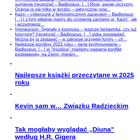
sumienia [recenzja] – Badloopus: […] Rosji, swojej ojczyzny.
Ocenia ją nie tylko w gorzko – satyrycznej now...
Kaori – cyberpunk z feministycznym zacięciem – Badloopus:
[…] I z tym właśnie mamy do czynienia zarówno w „Kaori”, jak
i wcześniejsz...
Impneurium. Sygnały z kosmosu – jeszcze fantastyka, czy już
futuryzm? [recenzja] – Badloopus: […] sobą opowiadań.
Można by ją zestawić – w zakresie przyjętej formy – ch...
Najlepsze komiksy 2022 roku – serie kontynuowane –
Badloopus: […] w “Injustice” mieliśmy najpierw konflikt
podstawowy, na Ziemi, między...
Najlepsze książki przeczytane w 2025
roku
Kevin sam w… Związku Radzieckim
Tak mogłaby wyglądać „Diuna”
według H.R. Gigera