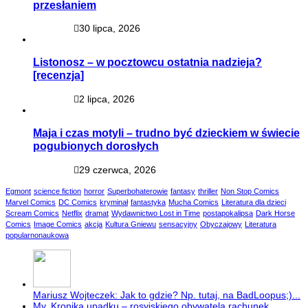
przesłaniem
30 lipca, 2026
Listonosz – w pocztowcu ostatnia nadzieja?
[recenzja]
2 lipca, 2026
Maja i czas motyli – trudno być dzieckiem w świecie
pogubionych dorosłych
29 czerwca, 2026
Egmont
science fiction
horror
Superbohaterowie
fantasy
thriller
Non Stop Comics
Marvel Comics
DC Comics
kryminał
fantastyka
Mucha Comics
Literatura dla dzieci
Scream Comics
Netflix
dramat
Wydawnictwo Lost in Time
postapokalipsa
Dark Horse
Comics
Image Comics
akcja
Kultura Gniewu
sensacyjny
Obyczajowy
Literatura
popularnonaukowa
Mariusz Wojteczek: Jak to gdzie? Np. tutaj, na BadLoopus;)...
My. Kronika upadku – rosyjskiego obywatela rachunek