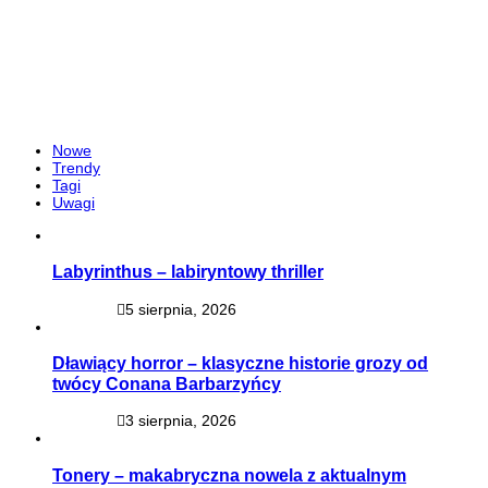
Nowe
Trendy
Tagi
Uwagi
Labyrinthus – labiryntowy thriller
5 sierpnia, 2026
Dławiący horror – klasyczne historie grozy od
twócy Conana Barbarzyńcy
3 sierpnia, 2026
Tonery – makabryczna nowela z aktualnym