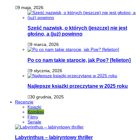
9 maja, 2026
Sześć nazwisk, o których (jeszcze) nie jest
głośno, a (już) powinno
9 marca, 2026
Po co nam takie starocie, jak Poe? [felieton]
9 stycznia, 2026
Najlepsze książki przeczytane w 2025 roku
30 grudnia, 2025
Recenzje
Ksiazki
Komiksy
Filmy
Seriale
Labyrinthus – labiryntowy thriller