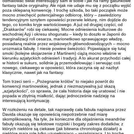
odmalować świat interesujący sam w sobie i jak na ramy gatunkowe
fantasy także oryginalny. Ale nijak nie udaje mu się z początku wyjść
poza oklepaną konwencję. I trochę szkoda, bo taki początek może
mocno zniechęcić potencjalnego odbiorcę, który – zawiedziony
tendencyjnym sznytem opowieści przerwie lekturę, nim dojdzie do
tego, co komiks kryje wartościowego. A już od drugiej części, od
„Drakkarów” robi się ciekawiej. Mocne odniesienia kulturowe do
wschodniej Azji i okresu shogunatu – kiedy to doszło w Japonii do
marginalizacji roli cesarza, marionetkowo sprawującego władzę,
posiadaną realnie przez wojskowych głównodowodzących – mocno
urozmaica fabułę. I niesie powiew świeżości. Pojawiające się tutaj
smoki (kolejne skojarzenie z Martinem) ciążą mocno właśnie w
kierunku azjatyckich odniesień i tradycji. A to akurat przychodzi całej
w historii w sukurs, solidnie ją przemodelowując i serwując coś
nowego, ciekawego w opowieści, która zaczyna się aż nazbyt
klasycznie, nawet jak na fantasy.
Tom trzeci serii – „Pożegnanie królów” to niejako powrót do
konwencji martinowskiej, jednak z niezmazywalną już skazą
„azjatyckości”, co sprawia, że cała historia daje się uratować i nie
popada w zbytnią miałkość, dając jednocześnie nadzieję na
interesującą kontynuację.
W rozłożeniu na detale, tak naprawdę cała fabuła napisana przez
Davida okazuje się opowieścią niepotrzebnie nad miarę
skomplikowaną. Na tyle, że konieczne dla objaśnienia meandrów
fabuły okazują się tekstowe rozpiski i bogaty zakres dodatków, z
których niektóre są ciekawe (jak bitewna chronologia działań) a
niektóre mają rolę tylko uzupełniająco – wyjaśniającą. I to trochę