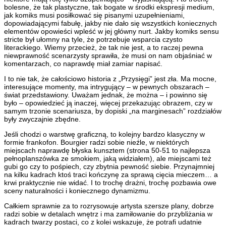
bolesne, że tak plastyczne, tak bogate w środki ekspresji medium,
jak komiks musi posiłkować się pisanymi uzupełnieniami,
dopowiadającymi fabułę, jakby nie dało się wszystkich koniecznych
elementów opowieści wpleść w jej główny nurt. Jakby komiks sensu
stricte był ułomny na tyle, że potrzebuje wsparcia czysto
literackiego. Wiemy przecież, że tak nie jest, a to raczej pewna
niewprawność scenarzysty sprawiła, że musi on nam objaśniać w
komentarzach, co naprawdę miał zamiar napisać.
I to nie tak, że całościowo historia z „Przysięgi” jest zła. Ma mocne,
interesujące momenty, ma intrygujący – w pewnych obszarach –
świat przedstawiony. Uważam jednak, że można – i powinno się
było – opowiedzieć ją inaczej, więcej przekazując obrazem, czy w
samym trzonie scenariusza, by dopiski „na marginesach” rozdziałów
były zwyczajnie zbędne.
Jeśli chodzi o warstwę graficzną, to kolejny bardzo klasyczny w
formie frankofon. Bourgier radzi sobie nieźle, w niektórych
miejscach naprawdę błyska kunsztem (strona 50-51 to najlepsza
pełnoplanszówka ze smokiem, jaką widziałem), ale miejscami też
gubi go czy to pośpiech, czy zbytnia pewność siebie. Przynajmniej
na kilku kadrach ktoś traci kończynę za sprawą cięcia mieczem… a
krwi praktycznie nie widać. I to trochę drażni, trochę pozbawia owe
sceny naturalności i koniecznego dynamizmu.
Całkiem sprawnie za to rozrysowuje artysta szersze plany, dobrze
radzi sobie w detalach wnętrz i ma zamiłowanie do przybliżania w
kadrach twarzy postaci, co z kolei wskazuje, że potrafi udatnie