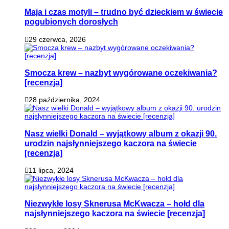
Maja i czas motyli – trudno być dzieckiem w świecie
pogubionych dorosłych
29 czerwca, 2026
Smocza krew – nazbyt wygórowane oczekiwania?
[recenzja]
28 października, 2024
Nasz wielki Donald – wyjątkowy album z okazji 90.
urodzin najsłynniejszego kaczora na świecie
[recenzja]
11 lipca, 2024
Niezwykłe losy Sknerusa McKwacza – hołd dla
najsłynniejszego kaczora na świecie [recenzja]