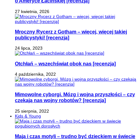
o Ameryce Łacińskiej [recenzja]
27 kwietnia, 2026
Mroczny Rycerz z Gotham – więcej, więcej takiej
publicystyki! [recenzja]
24 lipca, 2023
Otchłań – wszechświat obok nas [recenzja]
4 października, 2022
Mimowolne cyborgi. Mózg i wojna przyszłości – czy
czekają nas wojny robotów? [recenzja]
25 sierpnia, 2022
Kids & Young
Maja i czas motyli – trudno być dzieckiem w świecie