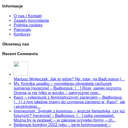
Informacje
O nas / Kontakt
Zasady korzystania
Polityka cookies
Patronaty
Konkursy
Obserwuj nas
Recent Comments
Mariusz Wojteczek: Jak to gdzie? Np. tutaj, na BadLoopus;)...
My. Kronika upadku – rosyjskiego obywatela rachunek
sumienia [recenzja] – Badloopus: […] Rosji, swojej ojczyzny.
Ocenia ją nie tylko w gorzko – satyrycznej now...
Kaori – cyberpunk z feministycznym zacięciem – Badloopus:
[…] I z tym właśnie mamy do czynienia zarówno w „Kaori”, jak
i wcześniejsz...
Impneurium. Sygnały z kosmosu – jeszcze fantastyka, czy już
futuryzm? [recenzja] – Badloopus: […] sobą opowiadań.
Można by ją zestawić – w zakresie przyjętej formy – ch...
Najlepsze komiksy 2022 roku – serie kontynuowane –