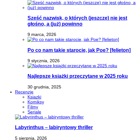
Sześć nazwisk, o których (jeszcze) nie jest
głośno, a (już) powinno
9 marca, 2026
Po co nam takie starocie, jak Poe? [felieton]
9 stycznia, 2026
Najlepsze książki przeczytane w 2025 roku
30 grudnia, 2025
Recenzje
Ksiazki
Komiksy
Filmy
Seriale
Labyrinthus – labiryntowy thriller
5 sierpnia, 2026