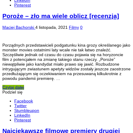
LinkedIn
Pinterest
Poroże – zło ma wiele oblicz [recenzja]
Maciej Bachorski
4 listopada, 2021
Filmy
0
Porządnych przedstawicieli podgatunku kina grozy określanego jako
monster movies ostatnimi laty wcale nie tak łatwo znaleźć.
Szczęśliwie jednak od czasu do czasu pojawia się na horyzoncie
film z potencjałem na zmianę takiego stanu rzeczy. „Poroże”
niewątpliwie jako kandydat miało prawo się jawić. Rozbudzone
intrygującym zwiastunem apetyty widzów zostały jeszcze zaostrzone
przedłużającym się oczekiwaniem na przesuwaną kilkukrotnie z
powodu pandemii premierę. …
Czytaj dalej
Podziel się
Facebook
Twitter
Stumbleupon
LinkedIn
Pinterest
Najciekawsze filmowe premiery drugiej