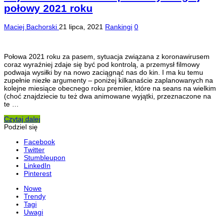
połowy 2021 roku
Maciej Bachorski
21 lipca, 2021
Rankingi
0
Połowa 2021 roku za pasem, sytuacja związana z koronawirusem
coraz wyraźniej zdaje się być pod kontrolą, a przemysł filmowy
podwaja wysiłki by na nowo zaciągnąć nas do kin. I ma ku temu
zupełnie niezłe argumenty – poniżej kilkanaście zaplanowanych na
kolejne miesiące obecnego roku premier, które na seans na wielkim
(choć znajdziecie tu też dwa animowane wyjątki, przeznaczone na
te …
Czytaj dalej
Podziel się
Facebook
Twitter
Stumbleupon
LinkedIn
Pinterest
Nowe
Trendy
Tagi
Uwagi