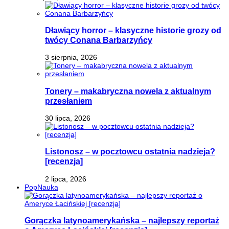
Dławiący horror – klasyczne historie grozy od
twócy Conana Barbarzyńcy
3 sierpnia, 2026
Tonery – makabryczna nowela z aktualnym
przesłaniem
30 lipca, 2026
Listonosz – w pocztowcu ostatnia nadzieja?
[recenzja]
2 lipca, 2026
PopNauka
Gorączka latynoamerykańska – najlepszy reportaż