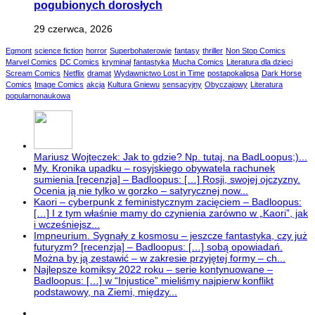
pogubionych dorosłych
29 czerwca, 2026
Egmont
science fiction
horror
Superbohaterowie
fantasy
thriller
Non Stop Comics
Marvel Comics
DC Comics
kryminał
fantastyka
Mucha Comics
Literatura dla dzieci
Scream Comics
Netflix
dramat
Wydawnictwo Lost in Time
postapokalipsa
Dark Horse
Comics
Image Comics
akcja
Kultura Gniewu
sensacyjny
Obyczajowy
Literatura
popularnonaukowa
Mariusz Wojteczek: Jak to gdzie? Np. tutaj, na BadLoopus;)...
My. Kronika upadku – rosyjskiego obywatela rachunek
sumienia [recenzja] – Badloopus: […] Rosji, swojej ojczyzny.
Ocenia ją nie tylko w gorzko – satyrycznej now...
Kaori – cyberpunk z feministycznym zacięciem – Badloopus:
[…] I z tym właśnie mamy do czynienia zarówno w „Kaori”, jak
i wcześniejsz...
Impneurium. Sygnały z kosmosu – jeszcze fantastyka, czy już
futuryzm? [recenzja] – Badloopus: […] sobą opowiadań.
Można by ją zestawić – w zakresie przyjętej formy – ch...
Najlepsze komiksy 2022 roku – serie kontynuowane –
Badloopus: […] w “Injustice” mieliśmy najpierw konflikt
podstawowy, na Ziemi, między...