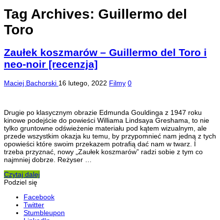
Tag Archives:
Guillermo del
Toro
Zaułek koszmarów – Guillermo del Toro i
neo-noir [recenzja]
Maciej Bachorski
16 lutego, 2022
Filmy
0
Drugie po klasycznym obrazie Edmunda Gouldinga z 1947 roku
kinowe podejście do powieści Williama Lindsaya Greshama, to nie
tylko gruntowne odświeżenie materiału pod kątem wizualnym, ale
przede wszystkim okazja ku temu, by przypomnieć nam jedną z tych
opowieści które swoim przekazem potrafią dać nam w twarz. I
trzeba przyznać, nowy „Zaułek koszmarów” radzi sobie z tym co
najmniej dobrze. Reżyser …
Czytaj dalej
Podziel się
Facebook
Twitter
Stumbleupon