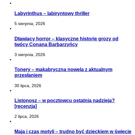
Labyrinthus – labiryntowy thriller
5 sierpnia, 2026
Dławiący horror – klasyczne historie grozy od
twócy Conana Barbarzyńcy
3 sierpnia, 2026
Tonery – makabryczna nowela z aktualnym
przesłaniem
30 lipca, 2026
Listonosz – w pocztowcu ostatnia nadzieja?
[recenzja]
2 lipca, 2026
Maja i czas motyli – trudno być dzieckiem w świecie