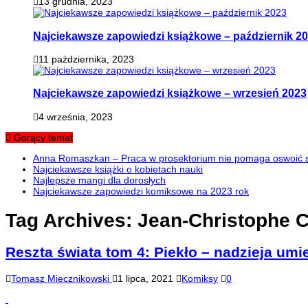
13 grudnia, 2023
Najciekawsze zapowiedzi książkowe – październik 2
11 października, 2023
Najciekawsze zapowiedzi książkowe – wrzesień 2023
4 września, 2023
Gorący temat
Anna Romaszkan – Praca w prosektorium nie pomaga oswoić si
Najciekawsze książki o kobietach nauki
Najlepsze mangi dla dorosłych
Najciekawsze zapowiedzi komiksowe na 2023 rok
Tag Archives:
Jean-Christophe 
Reszta świata tom 4: Piekło – nadzieja umie
Tomasz Miecznikowski
1 lipca, 2021
Komiksy
0