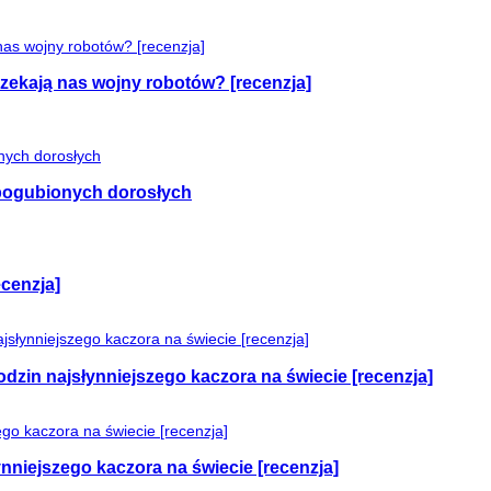
czekają nas wojny robotów? [recenzja]
e pogubionych dorosłych
cenzja]
odzin najsłynniejszego kaczora na świecie [recenzja]
nniejszego kaczora na świecie [recenzja]