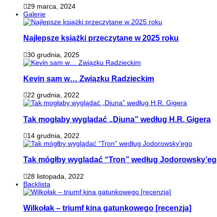
29 marca, 2024
Galerie
Najlepsze książki przeczytane w 2025 roku
30 grudnia, 2025
Kevin sam w… Związku Radzieckim
22 grudnia, 2022
Tak mogłaby wyglądać „Diuna” według H.R. Gigera
14 grudnia, 2022
Tak mógłby wyglądać “Tron” według Jodorowsky’e
28 listopada, 2022
Backlista
Wilkołak – triumf kina gatunkowego [recenzja]