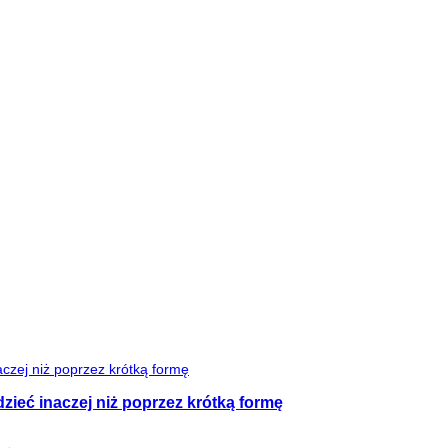
zieć inaczej niż poprzez krótką formę