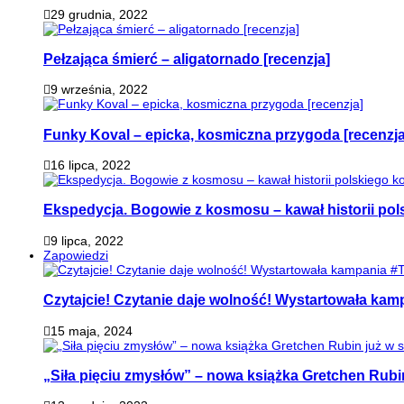
29 grudnia, 2022
Pełzająca śmierć – aligatornado [recenzja]
9 września, 2022
Funky Koval – epicka, kosmiczna przygoda [recenzja
16 lipca, 2022
Ekspedycja. Bogowie z kosmosu – kawał historii pol
9 lipca, 2022
Zapowiedzi
Czytajcie! Czytanie daje wolność! Wystartowała ka
15 maja, 2024
„Siła pięciu zmysłów” – nowa książka Gretchen Rubi