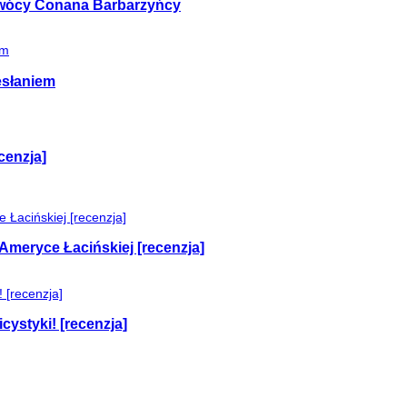
 twócy Conana Barbarzyńcy
esłaniem
cenzja]
Ameryce Łacińskiej [recenzja]
cystyki! [recenzja]