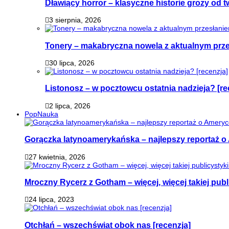
Dławiący horror – klasyczne historie grozy od
3 sierpnia, 2026
Tonery – makabryczna nowela z aktualnym prz
30 lipca, 2026
Listonosz – w pocztowcu ostatnia nadzieja? [re
2 lipca, 2026
PopNauka
Gorączka latynoamerykańska – najlepszy reportaż o 
27 kwietnia, 2026
Mroczny Rycerz z Gotham – więcej, więcej takiej publi
24 lipca, 2023
Otchłań – wszechświat obok nas [recenzja]