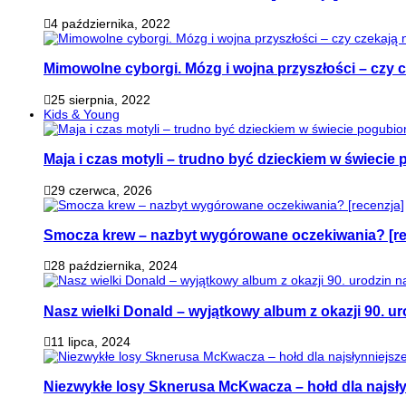
4 października, 2022
Mimowolne cyborgi. Mózg i wojna przyszłości – czy 
25 sierpnia, 2022
Kids & Young
Maja i czas motyli – trudno być dzieckiem w świeci
29 czerwca, 2026
Smocza krew – nazbyt wygórowane oczekiwania? [re
28 października, 2024
Nasz wielki Donald – wyjątkowy album z okazji 90. ur
11 lipca, 2024
Niezwykłe losy Sknerusa McKwacza – hołd dla najsły