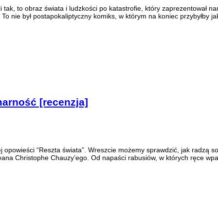
li tak, to obraz świata i ludzkości po katastrofie, który zaprezentow
 To nie był postapokaliptyczny komiks, w którym na koniec przybyłby ja
marność [recenzja]
j opowieści “Reszta świata”. Wreszcie możemy sprawdzić, jak radzą so
eana Christophe Chauzy’ego. Od napaści rabusiów, w których ręce wpad