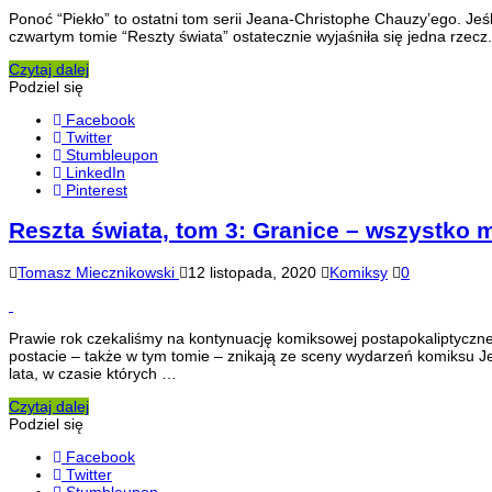
Ponoć “Piekło” to ostatni tom serii Jeana-Christophe Chauzy’ego. Jeś
czwartym tomie “Reszty świata” ostatecznie wyjaśniła się jedna rzecz.
Czytaj dalej
Podziel się
Facebook
Twitter
Stumbleupon
LinkedIn
Pinterest
Reszta świata, tom 3: Granice – wszystko 
Tomasz Miecznikowski
12 listopada, 2020
Komiksy
0
Prawie rok czekaliśmy na kontynuację komiksowej postapokaliptyczne
postacie – także w tym tomie – znikają ze sceny wydarzeń komiksu J
lata, w czasie których …
Czytaj dalej
Podziel się
Facebook
Twitter
Stumbleupon