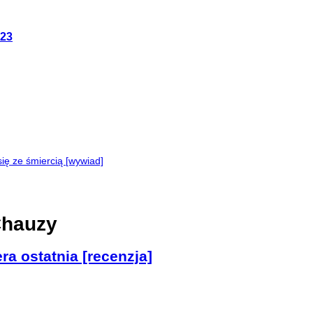
023
ę ze śmiercią [wywiad]
Chauzy
ra ostatnia [recenzja]