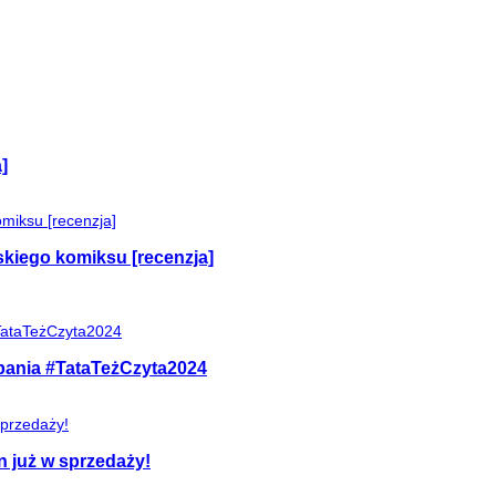
]
skiego komiksu [recenzja]
mpania #TataTeżCzyta2024
n już w sprzedaży!