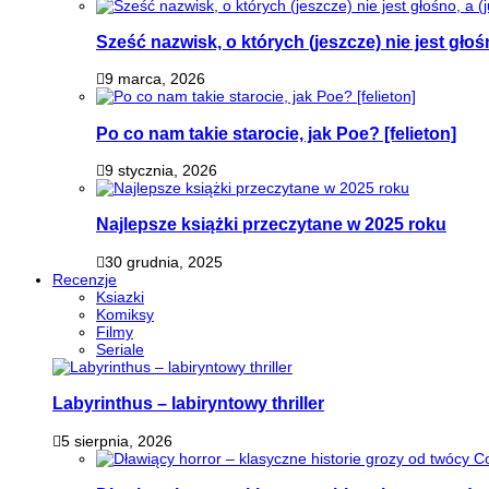
Sześć nazwisk, o których (jeszcze) nie jest głoś
9 marca, 2026
Po co nam takie starocie, jak Poe? [felieton]
9 stycznia, 2026
Najlepsze książki przeczytane w 2025 roku
30 grudnia, 2025
Recenzje
Ksiazki
Komiksy
Filmy
Seriale
Labyrinthus – labiryntowy thriller
5 sierpnia, 2026