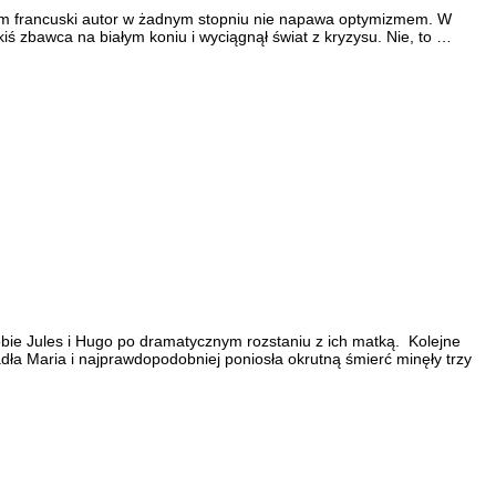
ał nam francuski autor w żadnym stopniu nie napawa optymizmem. W
kiś zbawca na białym koniu i wyciągnął świat z kryzysu. Nie, to …
bie Jules i Hugo po dramatycznym rozstaniu z ich matką. Kolejne
ła Maria i najprawdopodobniej poniosła okrutną śmierć minęły trzy