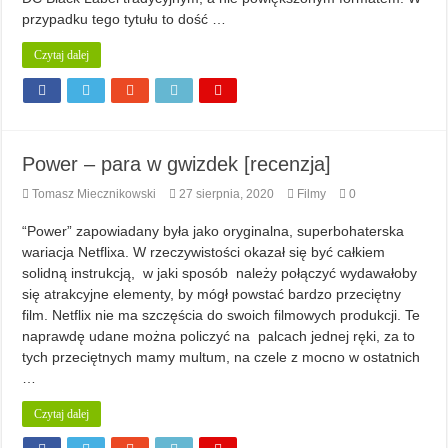
przypadku tego tytułu to dość …
Czytaj dalej
Power – para w gwizdek [recenzja]
Tomasz Miecznikowski
27 sierpnia, 2020
Filmy
0
“Power” zapowiadany była jako oryginalna, superbohaterska
wariacja Netflixa. W rzeczywistości okazał się być całkiem
solidną instrukcją, w jaki sposób należy połączyć wydawałoby
się atrakcyjne elementy, by mógł powstać bardzo przeciętny
film. Netflix nie ma szczęścia do swoich filmowych produkcji. Te
naprawdę udane można policzyć na palcach jednej ręki, za to
tych przeciętnych mamy multum, na czele z mocno w ostatnich
…
Czytaj dalej