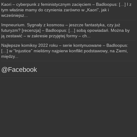
Kaori – cyberpunk z feministycznym zacięciem – Badloopus: […] I z
tym właśnie mamy do czynienia zarówno w „Kaori”, jak i
wcześniejsz...
Impneurium. Sygnały z kosmosu – jeszcze fantastyka, czy już
futuryzm? [recenzja] – Badloopus: […] sobą opowiadań. Można by
ją zestawić – w zakresie przyjętej formy – ch...
Najlepsze komiksy 2022 roku – serie kontynuowane – Badloopus:
[…] w “Injustice” mieliśmy najpierw konflikt podstawowy, na Ziemi,
między...
@Facebook