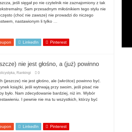
zcza, jeśli sięgał po nie czytelnik nie zaznajomiony z tak
 ekstremalny. Sam przesadnym miłośnikiem tego stylu nie
często (choć nie zawsze) nie prowadzi do niczego
ństwem, nastawionym li tylko …
eupon
LinkedIn
Pinterest
szcze) nie jest głośno, a (już) powinno
licystyka
,
Rankingi
0
ch (jeszcze) nie jest głośno, ale (wkrótce) powinno być.
ynek książki, jeśli wytrwają przy swoim, jeśli pisać nie
 by było. Nam zdecydowanie bardziej, niż im. Wybór
stawieniu. I pewnie nie ma tu wszystkich, którzy być
eupon
LinkedIn
Pinterest