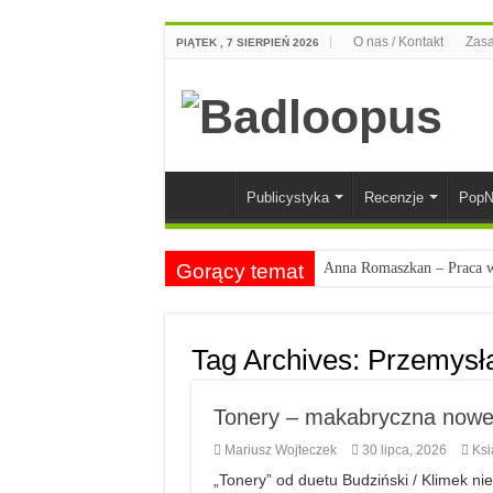
O nas / Kontakt
Zasa
PIĄTEK , 7 SIERPIEŃ 2026
Publicystyka
Recenzje
PopN
Gorący temat
Anna Romaszkan – Praca w 
Najciekawsze książki o kob
Najlepsze mangi dla doros
Tag Archives:
Przemysł
Najciekawsze zapowiedzi 
Tonery – makabryczna nowel
Mariusz Wojteczek
30 lipca, 2026
Ksi
„Tonery” od duetu Budziński / Klimek ni