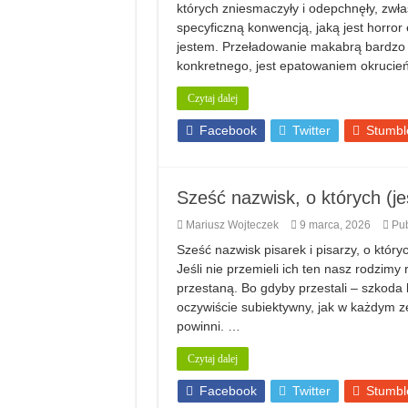
których zniesmaczyły i odepchnęły, zwłas
specyficzną konwencją, jaką jest horror
jestem. Przeładowanie makabrą bardzo 
konkretnego, jest epatowaniem okrucie
Czytaj dalej
Facebook
Twitter
Stumbl
Sześć nazwisk, o których (je
Mariusz Wojteczek
9 marca, 2026
Pub
Sześć nazwisk pisarek i pisarzy, o który
Jeśli nie przemieli ich ten nasz rodzimy r
przestaną. Bo gdyby przestali – szkoda
oczywiście subiektywny, jak w każdym ze
powinni. …
Czytaj dalej
Facebook
Twitter
Stumbl