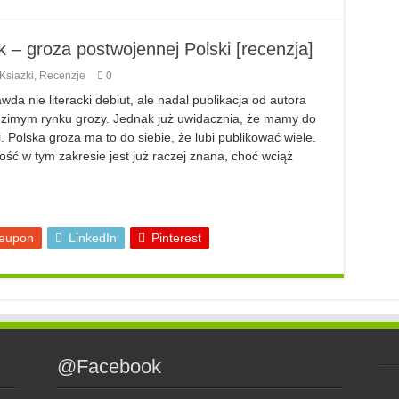
– groza postwojennej Polski [recenzja]
Ksiazki
,
Recenzje
0
a nie literacki debiut, ale nadal publikacja od autora
dzimym rynku grozy. Jednak już uwidacznia, że mamy do
 Polska groza ma to do siebie, że lubi publikować wiele.
ść w tym zakresie jest już raczej znana, choć wciąż
eupon
LinkedIn
Pinterest
@Facebook