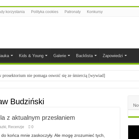
dy korzystania
Polityka cookies
Patronaty
Konkursy
auka
Kids & Young
Galerie
Backlista
Zapowiedzi
prosektorium nie pomaga oswoić się ze śmiercią [wywiad]
ietach nauki
łych
aw Budziński
No
komiksowe na 2023 rok
a z aktualnym przesłaniem
azki
,
Recenzje
0
e do końca mnie zaskoczyły. Ale mogę zrozumieć tych,