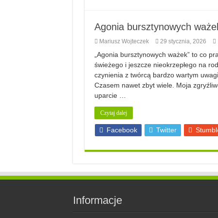
Agonia bursztynowych ważek 
Mariusz Wojteczek
29 stycznia, 2026
„Agonia bursztynowych ważek” to co prawd
świeżego i jeszcze nieokrzepłego na ro
czynienia z twórcą bardzo wartym uwagi.
Czasem nawet zbyt wiele. Moja zgryźliwo
uparcie …
Czytaj dalej
Facebook
Twitter
Stumbl
Informacje