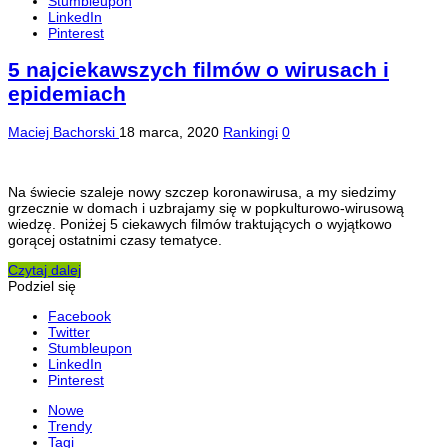
Stumbleupon
LinkedIn
Pinterest
5 najciekawszych filmów o wirusach i
epidemiach
Maciej Bachorski
18 marca, 2020
Rankingi
0
Na świecie szaleje nowy szczep koronawirusa, a my siedzimy
grzecznie w domach i uzbrajamy się w popkulturowo-wirusową
wiedzę. Poniżej 5 ciekawych filmów traktujących o wyjątkowo
gorącej ostatnimi czasy tematyce.
Czytaj dalej
Podziel się
Facebook
Twitter
Stumbleupon
LinkedIn
Pinterest
Nowe
Trendy
Tagi