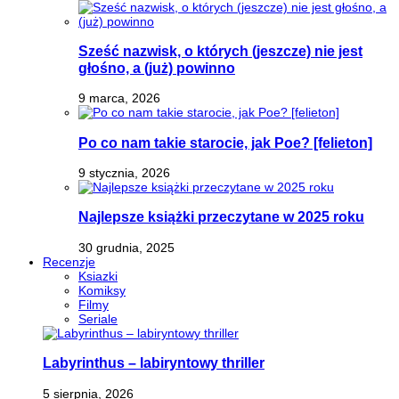
Sześć nazwisk, o których (jeszcze) nie jest
głośno, a (już) powinno
9 marca, 2026
Po co nam takie starocie, jak Poe? [felieton]
9 stycznia, 2026
Najlepsze książki przeczytane w 2025 roku
30 grudnia, 2025
Recenzje
Ksiazki
Komiksy
Filmy
Seriale
Labyrinthus – labiryntowy thriller
5 sierpnia, 2026