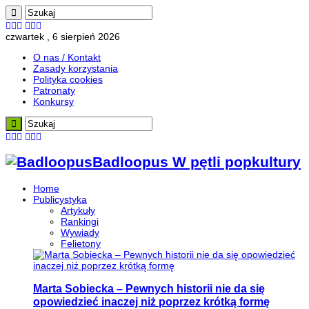
czwartek , 6 sierpień 2026
O nas / Kontakt
Zasady korzystania
Polityka cookies
Patronaty
Konkursy
Badloopus W pętli popkultury
Home
Publicystyka
Artykuły
Rankingi
Wywiady
Felietony
Marta Sobiecka – Pewnych historii nie da się
opowiedzieć inaczej niż poprzez krótką formę