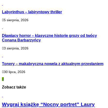
Labyrinthus – labiryntowy thriller
5 sierpnia, 2026
Dławiący horror – klasyczne historie grozy od twócy
Conana Barbarzyńcy
3 sierpnia, 2026
Tonery – makabryczna nowela z aktualnym przesłaniem
30 lipca, 2026
Zobacz także
Wygraj książkę “Nocny portret” Laury