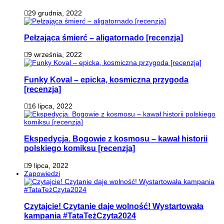
29 grudnia, 2022
Pełzająca śmierć – aligatornado [recenzja]
9 września, 2022
Funky Koval – epicka, kosmiczna przygoda
[recenzja]
16 lipca, 2022
Ekspedycja. Bogowie z kosmosu – kawał historii
polskiego komiksu [recenzja]
9 lipca, 2022
Zapowiedzi
Czytajcie! Czytanie daje wolność! Wystartowała
kampania #TataTeżCzyta2024