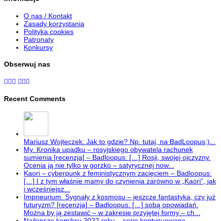
O nas / Kontakt
Zasady korzystania
Polityka cookies
Patronaty
Konkursy
Obserwuj nas
Recent Comments
Mariusz Wojteczek: Jak to gdzie? Np. tutaj, na BadLoopus;)...
My. Kronika upadku – rosyjskiego obywatela rachunek
sumienia [recenzja] – Badloopus: […] Rosji, swojej ojczyzny.
Ocenia ją nie tylko w gorzko – satyrycznej now...
Kaori – cyberpunk z feministycznym zacięciem – Badloopus:
[…] I z tym właśnie mamy do czynienia zarówno w „Kaori”, jak
i wcześniejsz...
Impneurium. Sygnały z kosmosu – jeszcze fantastyka, czy już
futuryzm? [recenzja] – Badloopus: […] sobą opowiadań.
Można by ją zestawić – w zakresie przyjętej formy – ch...
Najlepsze komiksy 2022 roku – serie kontynuowane –