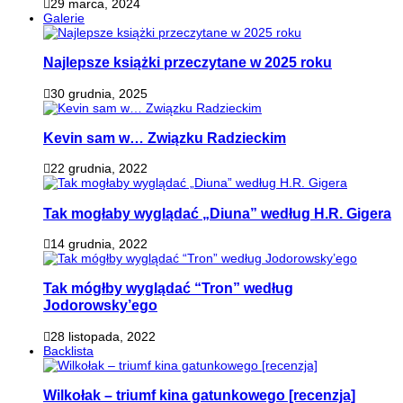
29 marca, 2024
Galerie
Najlepsze książki przeczytane w 2025 roku
30 grudnia, 2025
Kevin sam w… Związku Radzieckim
22 grudnia, 2022
Tak mogłaby wyglądać „Diuna” według H.R. Gigera
14 grudnia, 2022
Tak mógłby wyglądać “Tron” według
Jodorowsky’ego
28 listopada, 2022
Backlista
Wilkołak – triumf kina gatunkowego [recenzja]