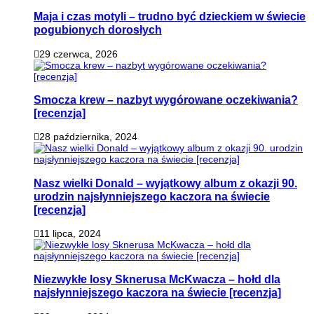
Maja i czas motyli – trudno być dzieckiem w świecie
pogubionych dorosłych
29 czerwca, 2026
Smocza krew – nazbyt wygórowane oczekiwania?
[recenzja]
28 października, 2024
Nasz wielki Donald – wyjątkowy album z okazji 90.
urodzin najsłynniejszego kaczora na świecie
[recenzja]
11 lipca, 2024
Niezwykłe losy Sknerusa McKwacza – hołd dla
najsłynniejszego kaczora na świecie [recenzja]