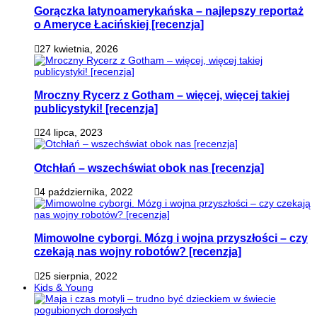
Gorączka latynoamerykańska – najlepszy reportaż
o Ameryce Łacińskiej [recenzja]
27 kwietnia, 2026
Mroczny Rycerz z Gotham – więcej, więcej takiej
publicystyki! [recenzja]
24 lipca, 2023
Otchłań – wszechświat obok nas [recenzja]
4 października, 2022
Mimowolne cyborgi. Mózg i wojna przyszłości – czy
czekają nas wojny robotów? [recenzja]
25 sierpnia, 2022
Kids & Young