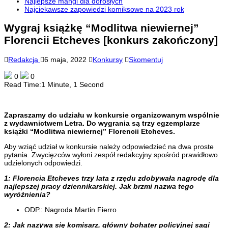
Najlepsze mangi dla dorosłych
Najciekawsze zapowiedzi komiksowe na 2023 rok
Wygraj książkę “Modlitwa niewiernej”
Florencii Etcheves [konkurs zakończony]
Redakcja
6 maja, 2022
Konkursy
Skomentuj
0
0
Read Time:
1 Minute, 1 Second
Zapraszamy do udziału w konkursie organizowanym wspólnie
z wydawnictwem Letra. Do wygrania są trzy egzemplarze
książki “Modlitwa niewiernej” Florencii Etcheves.
Aby wziąć udział w konkursie należy odpowiedzieć na dwa proste
pytania. Zwycięzców wyłoni zespół redakcyjny spośród prawidłowo
udzielonych odpowiedzi.
1: Florencia Etcheves trzy lata z rzędu zdobywała nagrodę dla
najlepszej pracy dziennikarskiej. Jak brzmi nazwa tego
wyróżnienia?
ODP.: Nagroda Martin Fierro
2: Jak nazywa się komisarz, główny bohater policyjnej sagi