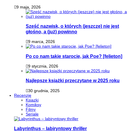
9 maja, 2026
Sześć nazwisk, o których (jeszcze) nie jest
głośno, a (już) powinno
9 marca, 2026
Po co nam takie starocie, jak Poe? [felieton]
9 stycznia, 2026
Najlepsze książki przeczytane w 2025 roku
30 grudnia, 2025
Recenzje
Ksiazki
Komiksy
Filmy
Seriale
Labyrinthus – labiryntowy thriller