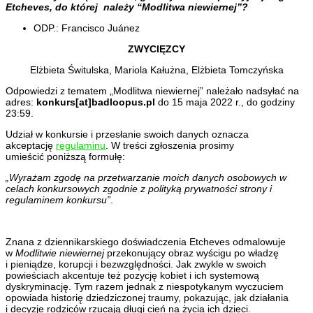
Etcheves, do której należy “Modlitwa niewiernej”?
ODP.: Francisco Juánez
ZWYCIĘZCY
Elżbieta Świtulska, Mariola Kałużna, Elżbieta Tomczyńska
Odpowiedzi z tematem „Modlitwa niewiernej” należało nadsyłać na
adres:
konkurs[at]badloopus.pl
do 15 maja 2022 r., do godziny
23:59.
Udział w konkursie i przesłanie swoich danych oznacza
akceptację
regulaminu
. W treści zgłoszenia prosimy
umieścić poniższą formułę:
„Wyrażam zgodę na przetwarzanie moich danych osobowych w
celach konkursowych zgodnie z polityką prywatności strony i
regulaminem konkursu”
.
Znana z dziennikarskiego doświadczenia Etcheves odmalowuje
w
Modlitwie niewiernej
przekonujący obraz wyścigu po władzę
i pieniądze, korupcji i bezwzględności. Jak zwykle w swoich
powieściach akcentuje też pozycję kobiet i ich systemową
dyskryminację. Tym razem jednak z niespotykanym wyczuciem
opowiada historię dziedziczonej traumy, pokazując, jak działania
i decyzje rodziców rzucają długi cień na życia ich dzieci.