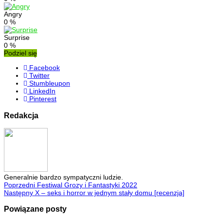
Angry
0
%
Surprise
0
%
Podziel się
Facebook
Twitter
Stumbleupon
LinkedIn
Pinterest
Redakcja
Generalnie bardzo sympatyczni ludzie.
Poprzedni
Festiwal Grozy i Fantastyki 2022
Następny
X – seks i horror w jednym stały domu [recenzja]
Powiązane posty