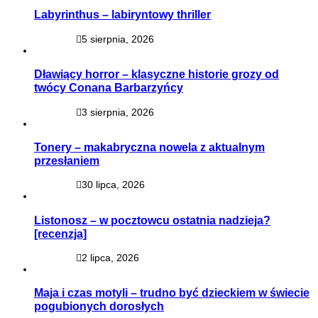
Labyrinthus – labiryntowy thriller
5 sierpnia, 2026
Dławiący horror – klasyczne historie grozy od
twócy Conana Barbarzyńcy
3 sierpnia, 2026
Tonery – makabryczna nowela z aktualnym
przesłaniem
30 lipca, 2026
Listonosz – w pocztowcu ostatnia nadzieja?
[recenzja]
2 lipca, 2026
Maja i czas motyli – trudno być dzieckiem w świecie
pogubionych dorosłych