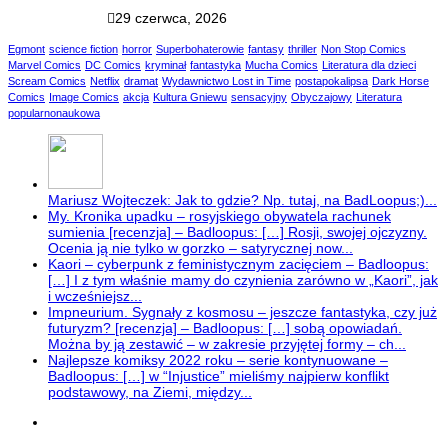
29 czerwca, 2026
Egmont
science fiction
horror
Superbohaterowie
fantasy
thriller
Non Stop Comics
Marvel Comics
DC Comics
kryminał
fantastyka
Mucha Comics
Literatura dla dzieci
Scream Comics
Netflix
dramat
Wydawnictwo Lost in Time
postapokalipsa
Dark Horse
Comics
Image Comics
akcja
Kultura Gniewu
sensacyjny
Obyczajowy
Literatura
popularnonaukowa
Mariusz Wojteczek: Jak to gdzie? Np. tutaj, na BadLoopus;)...
My. Kronika upadku – rosyjskiego obywatela rachunek
sumienia [recenzja] – Badloopus: […] Rosji, swojej ojczyzny.
Ocenia ją nie tylko w gorzko – satyrycznej now...
Kaori – cyberpunk z feministycznym zacięciem – Badloopus:
[…] I z tym właśnie mamy do czynienia zarówno w „Kaori”, jak
i wcześniejsz...
Impneurium. Sygnały z kosmosu – jeszcze fantastyka, czy już
futuryzm? [recenzja] – Badloopus: […] sobą opowiadań.
Można by ją zestawić – w zakresie przyjętej formy – ch...
Najlepsze komiksy 2022 roku – serie kontynuowane –
Badloopus: […] w “Injustice” mieliśmy najpierw konflikt
podstawowy, na Ziemi, między...