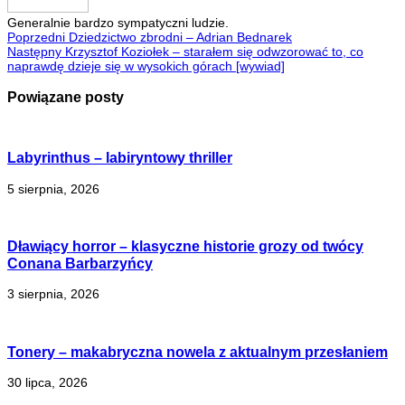
Generalnie bardzo sympatyczni ludzie.
Poprzedni
Dziedzictwo zbrodni – Adrian Bednarek
Następny
Krzysztof Koziołek – starałem się odwzorować to, co
naprawdę dzieje się w wysokich górach [wywiad]
Powiązane posty
Labyrinthus – labiryntowy thriller
5 sierpnia, 2026
Dławiący horror – klasyczne historie grozy od twócy
Conana Barbarzyńcy
3 sierpnia, 2026
Tonery – makabryczna nowela z aktualnym przesłaniem
30 lipca, 2026