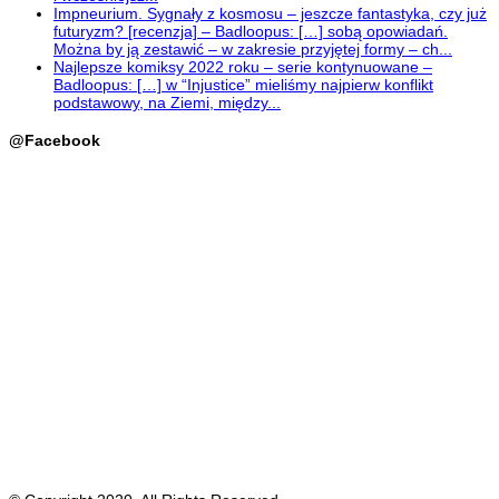
Impneurium. Sygnały z kosmosu – jeszcze fantastyka, czy już
futuryzm? [recenzja] – Badloopus: […] sobą opowiadań.
Można by ją zestawić – w zakresie przyjętej formy – ch...
Najlepsze komiksy 2022 roku – serie kontynuowane –
Badloopus: […] w “Injustice” mieliśmy najpierw konflikt
podstawowy, na Ziemi, między...
@Facebook