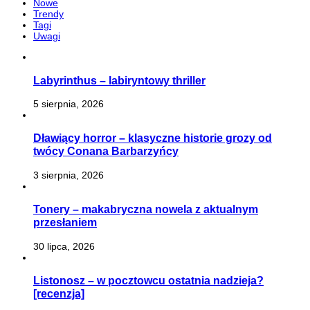
Nowe
Trendy
Tagi
Uwagi
Labyrinthus – labiryntowy thriller
5 sierpnia, 2026
Dławiący horror – klasyczne historie grozy od
twócy Conana Barbarzyńcy
3 sierpnia, 2026
Tonery – makabryczna nowela z aktualnym
przesłaniem
30 lipca, 2026
Listonosz – w pocztowcu ostatnia nadzieja?
[recenzja]