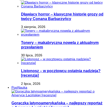
Dławiący horror – klasyczne historie grozy od
twócy Conana Barbarzyńcy
3 sierpnia, 2026
Tonery – makabryczna nowela z aktualnym
przesłaniem
30 lipca, 2026
Listonosz – w pocztowcu ostatnia nadzieja?
[recenzja]
2 lipca, 2026
PopNauka
Gorączka latynoamerykańska – najlepszy reportaż