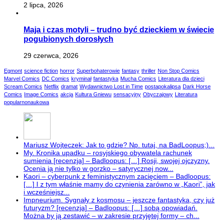
2 lipca, 2026
Maja i czas motyli – trudno być dzieckiem w świecie
pogubionych dorosłych
29 czerwca, 2026
Egmont
science fiction
horror
Superbohaterowie
fantasy
thriller
Non Stop Comics
Marvel Comics
DC Comics
kryminał
fantastyka
Mucha Comics
Literatura dla dzieci
Scream Comics
Netflix
dramat
Wydawnictwo Lost in Time
postapokalipsa
Dark Horse
Comics
Image Comics
akcja
Kultura Gniewu
sensacyjny
Obyczajowy
Literatura
popularnonaukowa
Mariusz Wojteczek: Jak to gdzie? Np. tutaj, na BadLoopus;)...
My. Kronika upadku – rosyjskiego obywatela rachunek
sumienia [recenzja] – Badloopus: […] Rosji, swojej ojczyzny.
Ocenia ją nie tylko w gorzko – satyrycznej now...
Kaori – cyberpunk z feministycznym zacięciem – Badloopus:
[…] I z tym właśnie mamy do czynienia zarówno w „Kaori”, jak
i wcześniejsz...
Impneurium. Sygnały z kosmosu – jeszcze fantastyka, czy już
futuryzm? [recenzja] – Badloopus: […] sobą opowiadań.
Można by ją zestawić – w zakresie przyjętej formy – ch...