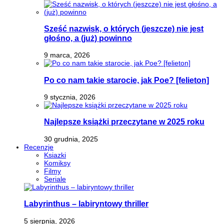
Sześć nazwisk, o których (jeszcze) nie jest
głośno, a (już) powinno
9 marca, 2026
Po co nam takie starocie, jak Poe? [felieton]
9 stycznia, 2026
Najlepsze książki przeczytane w 2025 roku
30 grudnia, 2025
Recenzje
Ksiazki
Komiksy
Filmy
Seriale
Labyrinthus – labiryntowy thriller
5 sierpnia, 2026