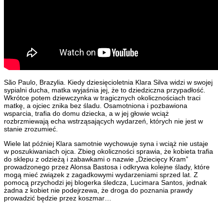
São Paulo, Brazylia. Kiedy dziesięcioletnia Klara Silva widzi w swojej
sypialni ducha, matka wyjaśnia jej, że to dziedziczna przypadłość.
Wkrótce potem dziewczynka w tragicznych okolicznościach traci
matkę, a ojciec znika bez śladu. Osamotniona i pozbawiona
wsparcia, trafia do domu dziecka, a w jej głowie wciąż
rozbrzmiewają echa wstrząsających wydarzeń, których nie jest w
stanie zrozumieć.
Wiele lat później Klara samotnie wychowuje syna i wciąż nie ustaje
w poszukiwaniach ojca. Zbieg okoliczności sprawia, że kobieta trafia
do sklepu z odzieżą i zabawkami o nazwie „Dziecięcy Kram”
prowadzonego przez Alonsa Bastosa i odkrywa kolejne ślady, które
mogą mieć związek z zagadkowymi wydarzeniami sprzed lat. Z
pomocą przychodzi jej blogerka śledcza, Lucimara Santos, jednak
żadna z kobiet nie podejrzewa, że droga do poznania prawdy
prowadzić będzie przez koszmar…