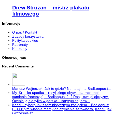
Drew Struzan – mistrz plakatu
filmowego
Informacje
O nas / Kontakt
Zasady korzystania
Polityka cookies
Patronaty
Konkursy
Obserwuj nas
Recent Comments
Mariusz Wojteczek: Jak to gdzie? Np. tutaj, na BadLoopus;)...
My. Kronika upadku – rosyjskiego obywatela rachunek
sumienia [recenzja] – Badloopus: […] Rosji, swojej ojczyzny.
Ocenia ją nie tylko w gorzko – satyrycznej now...
Kaori – cyberpunk z feministycznym zacięciem – Badloopus:
[…] I z tym właśnie mamy do czynienia zarówno w „Kaori”, jak
i wcześniejsz...