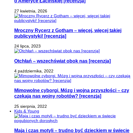
o Ameryce Łacińskiej [recenzja]
27 kwietnia, 2026
Mroczny Rycerz z Gotham – więcej, więcej takiej
publicystyki! [recenzja]
24 lipca, 2023
Otchłań – wszechświat obok nas [recenzja]
4 października, 2022
Mimowolne cyborgi. Mózg i wojna przyszłości – czy
czekają nas wojny robotów? [recenzja]
25 sierpnia, 2022
Kids & Young
Maja i czas motyli – trudno być dzieckiem w świecie