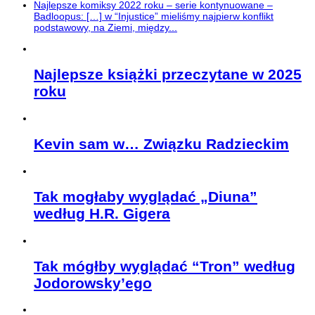
Najlepsze komiksy 2022 roku – serie kontynuowane –
Badloopus: […] w “Injustice” mieliśmy najpierw konflikt
podstawowy, na Ziemi, między...
Najlepsze książki przeczytane w 2025
roku
Kevin sam w… Związku Radzieckim
Tak mogłaby wyglądać „Diuna”
według H.R. Gigera
Tak mógłby wyglądać “Tron” według
Jodorowsky’ego