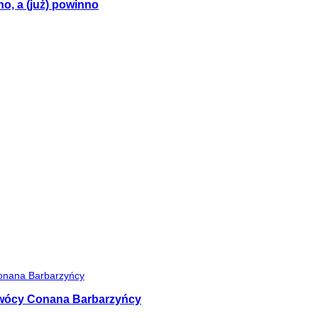
no, a (już) powinno
 twócy Conana Barbarzyńcy