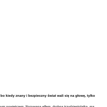
 kiedy znany i bezpieczny świat wali się na głowę, tylko
amym powietrzem. Nazywana elfem, drobna trzydziestolatka, ma