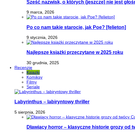
Sześć nazwisk, o których (jeszcze) nie jest głoś
9 marca, 2026
Po co nam takie starocie, jak Poe? [felieton]
9 stycznia, 2026
Najlepsze książki przeczytane w 2025 roku
30 grudnia, 2025
Recenzje
Ksiazki
Komiksy
Filmy
Seriale
Labyrinthus – labiryntowy thriller
5 sierpnia, 2026
Dławiący horror – klasyczne historie grozy od