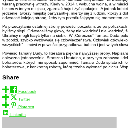
własną pracownię witraży. Kiedy w 2014 r. wybucha wojna, a w mieście
biznes w innym miejscu, zgarniać hajs i żyć spokojnie. A jednak kobi
jedzenie, tworzy miejską partyzantkę, mierzy się z ludźmi, którzy z do
odwracać kolejną stronę, żeby tym przedłużającym się momentem ocal
Po przeczytaniu ostatniej strony powieści poczułam, że po policzkach
byliśmy ślepi. Odwracaliśmy głowy, żeby nie wiedzieć i nie wiedzieć,
Ukraińcy mogli liczyć tylko na siebie. W „Córeczce” Tamara Duda pokazu
w zgodzi, szybko wyzbywają się człowieczeństwa. Człowiek człowiekowi
wszystkich” – mówi w powieści przypadkowa babina i jest w tych słowa
Powieść Tamary Dudy, to literatura piękna najwyższej próby. Napisa
oniryczna jednocześnie. Straszna i brutalna, a przy tym zabawna i de
bohaterów, których nie sposób zapomnieć. Tamara Duda splata ich los
bohaterstwa, z konkretną robotą, którą trzeba wykonać po cichu. Wsp
Share
Facebook
Twitter
Pinterest
LinkedIn