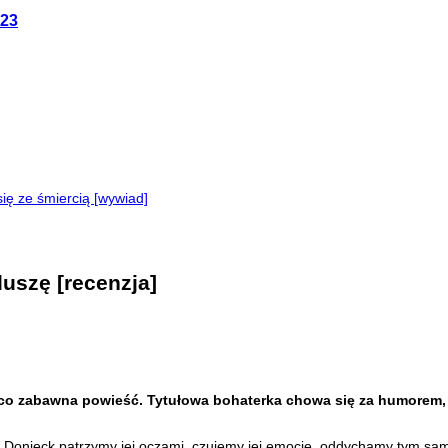
023
ę ze śmiercią [wywiad]
uszę [recenzja]
co zabawna powieść. Tytułowa bohaterka chowa się za humorem, bo
cy Donieck patrzymy jej oczami, czujemy jej emocje, oddychamy tym s