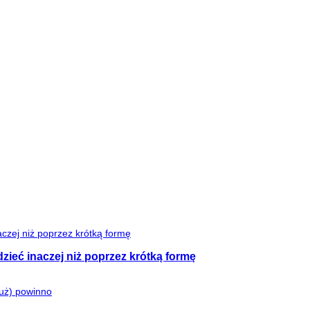
zieć inaczej niż poprzez krótką formę