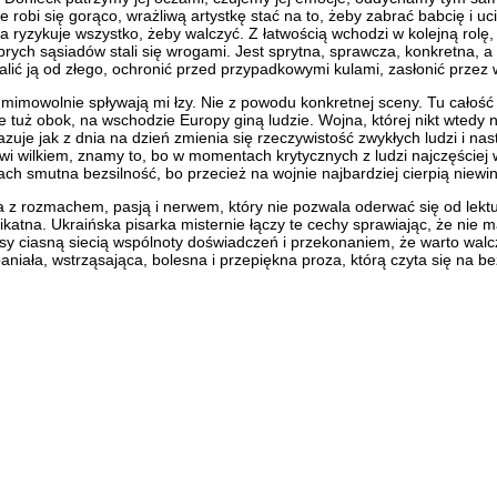
 robi się gorąco, wrażliwą artystkę stać na to, żeby zabrać babcię i u
eta ryzykuje wszystko, żeby walczyć. Z łatwością wchodzi w kolejną ro
brych sąsiadów stali się wrogami. Jest sprytna, sprawcza, konkretna, a 
ić ją od złego, ochronić przed przypadkowymi kulami, zasłonić przez 
 mimowolnie spływają mi łzy. Nie z powodu konkretnej sceny. Tu całość r
 że tuż obok, na wschodzie Europy giną ludzie. Wojna, której nikt wtedy
je jak z dnia na dzień zmienia się rzeczywistość zwykłych ludzi i następ
 wilkiem, znamy to, bo w momentach krytycznych z ludzi najczęściej wyc
ch smutna bezsilność, bo przecież na wojnie najbardziej cierpią niewinn
na z rozmachem, pasją i nerwem, który nie pozwala oderwać się od lek
likatna. Ukraińska pisarka misternie łączy te cechy sprawiając, że nie
y ciasną siecią wspólnoty doświadczeń i przekonaniem, że warto walcz
aniała, wstrząsająca, bolesna i przepiękna proza, którą czyta się na b