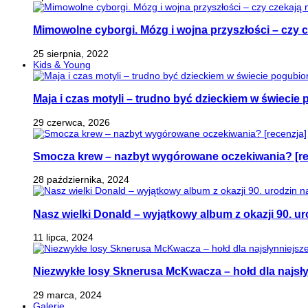
Mimowolne cyborgi. Mózg i wojna przyszłości – czy 
25 sierpnia, 2022
Kids & Young
Maja i czas motyli – trudno być dzieckiem w świeci
29 czerwca, 2026
Smocza krew – nazbyt wygórowane oczekiwania? [re
28 października, 2024
Nasz wielki Donald – wyjątkowy album z okazji 90. ur
11 lipca, 2024
Niezwykłe losy Sknerusa McKwacza – hołd dla najsły
29 marca, 2024
Galerie