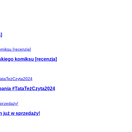
]
skiego komiksu [recenzja]
mpania #TataTeżCzyta2024
n już w sprzedaży!