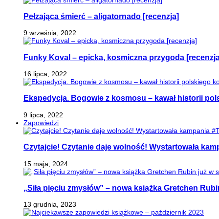
Pełzająca śmierć – aligatornado [recenzja]
9 września, 2022
Funky Koval – epicka, kosmiczna przygoda [recenzja
16 lipca, 2022
Ekspedycja. Bogowie z kosmosu – kawał historii pol
9 lipca, 2022
Zapowiedzi
Czytajcie! Czytanie daje wolność! Wystartowała ka
15 maja, 2024
„Siła pięciu zmysłów” – nowa książka Gretchen Rubi
13 grudnia, 2023