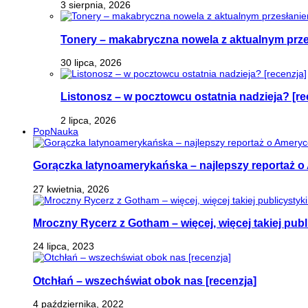
3 sierpnia, 2026
Tonery – makabryczna nowela z aktualnym prz
30 lipca, 2026
Listonosz – w pocztowcu ostatnia nadzieja? [re
2 lipca, 2026
PopNauka
Gorączka latynoamerykańska – najlepszy reportaż o 
27 kwietnia, 2026
Mroczny Rycerz z Gotham – więcej, więcej takiej publi
24 lipca, 2023
Otchłań – wszechświat obok nas [recenzja]
4 października, 2022