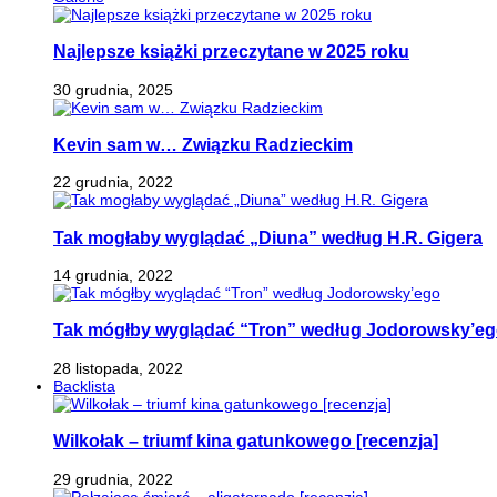
Najlepsze książki przeczytane w 2025 roku
30 grudnia, 2025
Kevin sam w… Związku Radzieckim
22 grudnia, 2022
Tak mogłaby wyglądać „Diuna” według H.R. Gigera
14 grudnia, 2022
Tak mógłby wyglądać “Tron” według Jodorowsky’e
28 listopada, 2022
Backlista
Wilkołak – triumf kina gatunkowego [recenzja]
29 grudnia, 2022