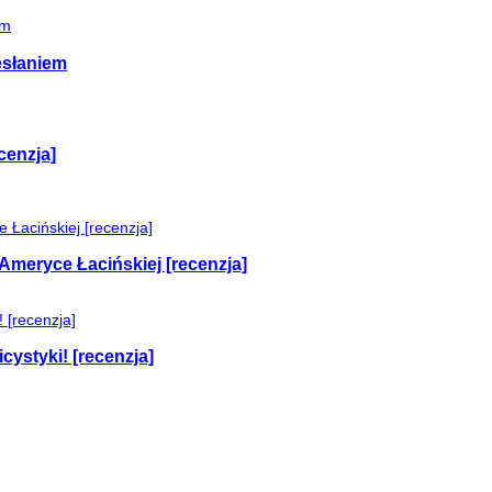
esłaniem
cenzja]
Ameryce Łacińskiej [recenzja]
cystyki! [recenzja]