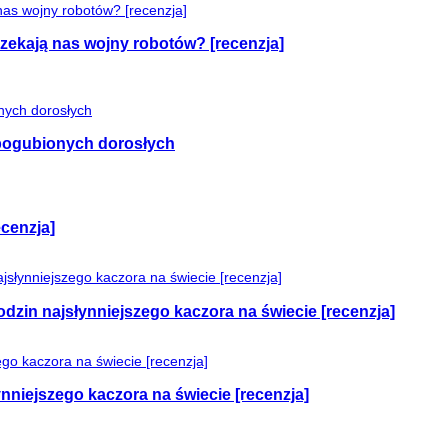
czekają nas wojny robotów? [recenzja]
e pogubionych dorosłych
cenzja]
odzin najsłynniejszego kaczora na świecie [recenzja]
nniejszego kaczora na świecie [recenzja]