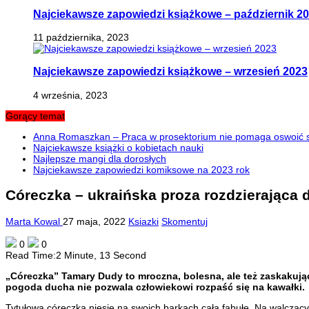
Najciekawsze zapowiedzi książkowe – październik 2
11 października, 2023
Najciekawsze zapowiedzi książkowe – wrzesień 2023
4 września, 2023
Gorący temat
Anna Romaszkan – Praca w prosektorium nie pomaga oswoić si
Najciekawsze książki o kobietach nauki
Najlepsze mangi dla dorosłych
Najciekawsze zapowiedzi komiksowe na 2023 rok
Córeczka – ukraińska proza rozdzierająca d
Marta Kowal
27 maja, 2022
Ksiazki
Skomentuj
0
0
Read Time:
2 Minute, 13 Second
„Córeczka” Tamary Dudy to mroczna, bolesna, ale też zaskakują
pogoda ducha nie pozwala człowiekowi rozpaść się na kawałki.
Tytułowa córeczka niesie na swoich barkach całą fabułę. Na walczą