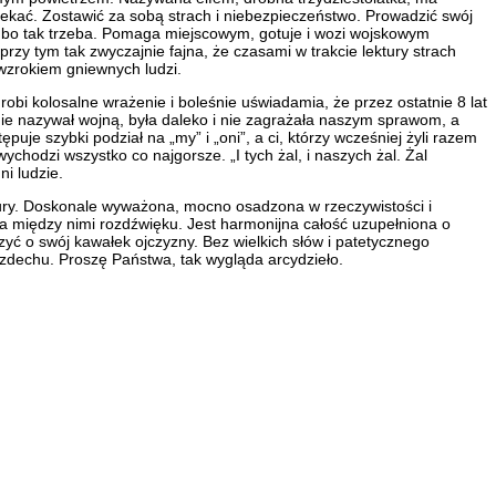
ciekać. Zostawić za sobą strach i niebezpieczeństwo. Prowadzić swój
lę, bo tak trzeba. Pomaga miejscowym, gotuje i wozi wojskowym
przy tym tak zwyczajnie fajna, że czasami w trakcie lektury strach
wzrokiem gniewnych ludzi.
obi kolosalne wrażenie i boleśnie uświadamia, że przez ostatnie 8 lat
 nie nazywał wojną, była daleko i nie zagrażała naszym sprawom, a
uje szybki podział na „my” i „oni”, a ci, którzy wcześniej żyli razem
hodzi wszystko co najgorsze. „I tych żal, i naszych żal. Żal
i ludzie.
tury. Doskonale wyważona, mocno osadzona w rzeczywistości i
 ma między nimi rozdźwięku. Jest harmonijna całość uzupełniona o
yć o swój kawałek ojczyzny. Bez wielkich słów i patetycznego
ezdechu. Proszę Państwa, tak wygląda arcydzieło.