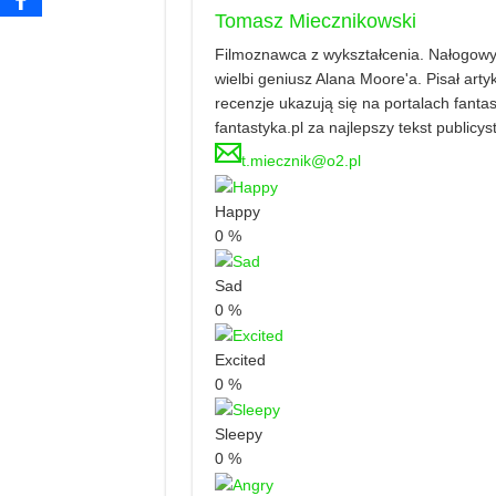
Tomasz Miecznikowski
Filmoznawca z wykształcenia. Nałogowy 
wielbi geniusz Alana Moore'a. Pisał artyku
recenzje ukazują się na portalach fanta
fantastyka.pl za najlepszy tekst publicy
t.miecznik@o2.pl
Happy
0
%
Sad
0
%
Excited
0
%
Sleepy
0
%