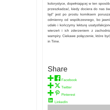
kolorystyce, dopełniającej w ten sposó
przeszkadzać, kiedy dociera do nas świ
ląd” jest po prostu komiksem porusz
odmienny od współczesnego, bo jawnie
udało i kończymy lekturę usatysfakcjo
wierzeń i ich zderzeniem z zachodnią 
wampiry. Ciekawe połączenie, które by
in Time.
Share
Facebook
Twitter
Pinterest
LinkedIn