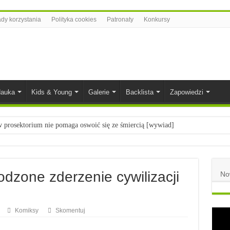
dy korzystania
Polityka cookies
Patronaty
Konkursy
auka
Kids & Young
Galerie
Backlista
Zapowiedzi
prosektorium nie pomaga oswoić się ze śmiercią [wywiad]
ietach nauki
łych
odzone zderzenie cywilizacji
No
komiksowe na 2023 rok
Komiksy
Skomentuj