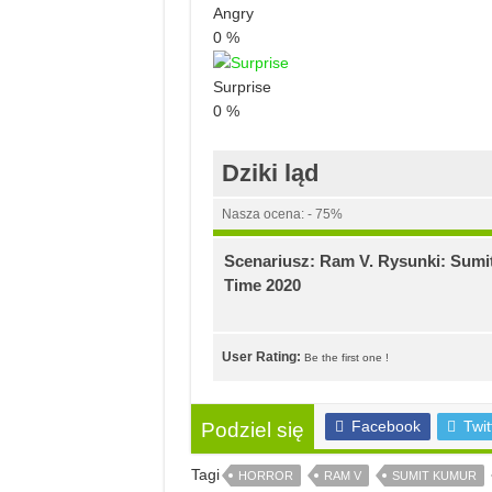
Angry
0
%
Surprise
0
%
Dziki ląd
Nasza ocena: - 75%
Scenariusz: Ram V. Rysunki: Sumi
Time 2020
User Rating:
Be the first one !
Facebook
Twit
Podziel się
Tagi
HORROR
RAM V
SUMIT KUMUR