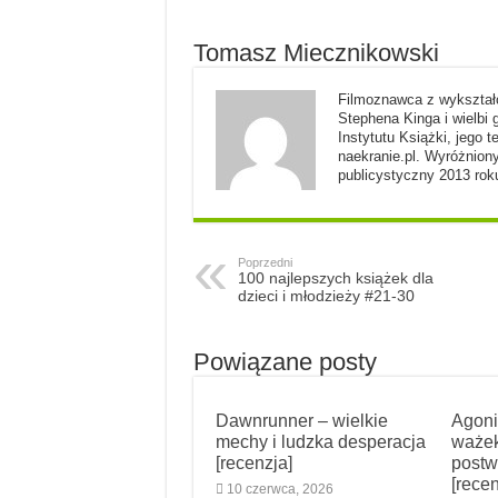
Tomasz Miecznikowski
Filmoznawca z wykształc
Stephena Kinga i wielbi 
Instytutu Książki, jego t
naekranie.pl. Wyróżniony
publicystyczny 2013 rok
Poprzedni
100 najlepszych książek dla
dzieci i młodzieży #21-30
Powiązane posty
Dawnrunner – wielkie
Agoni
mechy i ludzka desperacja
ważek
[recenzja]
postw
[recen
10 czerwca, 2026