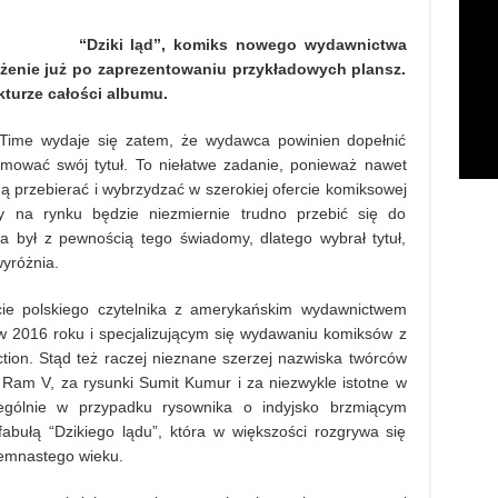
“Dziki ląd”, komiks nowego wydawnictwa
żenie już po zaprezentowaniu przykładowych plansz.
kturze całości albumu.
 Time wydaje się zatem, że wydawca powinien dopełnić
romować swój tytuł. To niełatwe zadanie, ponieważ nawet
 przebierać i wybrzydzać w szerokiej ofercie komiksowej
 na rynku będzie niezmiernie trudno przebić się do
 był z pewnością tego świadomy, dlatego wybrał tytuł,
wyróżnia.
ęcie polskiego czytelnika z amerykańskim wydawnictwem
w 2016 roku i specjalizującym się wydawaniu komiksów z
iction. Stąd też raczej nieznane szerzej nazwiska twórców
Ram V, za rysunki Sumit Kumur i za niezwykle istotne w
czególnie w przypadku rysownika o indyjsko brzmiącym
abułą “Dzikiego lądu”, która w większości rozgrywa się
siemnastego wieku.