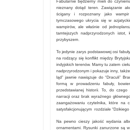
Fabularnie będziemy mieli do czynien
nieznany dotąd teren. Zawiązanie akc
ścigany i rozpoznany jako wampir
tymczasowego ukrycia się w azjatycki
wampirów, ale właśnie od jednoplansz
tamtejszych nadprzyrodzonych istot, 
przybyszem.
To jedynie zarys podstawowej osi fabuły
na rodzący się konflikt między Brytyj
indyjskich terenów. Mamy tu zatem cieka
nadprzyrodzonym i pokazuje inny, także
ląd” jawnie nawiązuje do “Draculi” Br
formą w prowadzeniu fabuły, bowie
przedstawianej historii. To, do czeg
narracji oraz brak wyraźnego główneg
zaangażowaniu czytelnika, które na 
satysfakcjonującym rozdziale “Dzikiego 
Na pewno cieszy jakość wydania alb
ornamentami. Rysunki zanurzone są w n