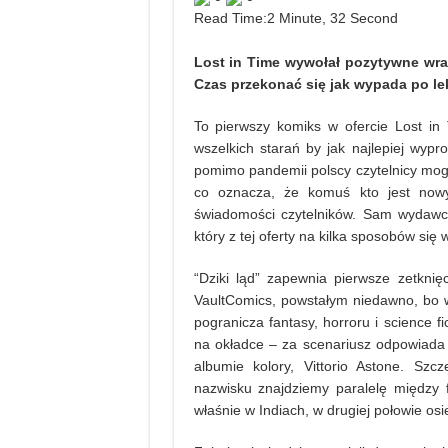
Read Time:
2 Minute, 32 Second
Lost in Time wywołał pozytywne wra
Czas przekonać się jak wypada po le
To pierwszy komiks w ofercie Lost in
wszelkich starań by jak najlepiej wyp
pomimo pandemii polscy czytelnicy mogą
co oznacza, że komuś kto jest nowy
świadomości czytelników. Sam wydawca
który z tej oferty na kilka sposobów się 
“Dziki ląd” zapewnia pierwsze zetkni
VaultComics, powstałym niedawno, bo 
pogranicza fantasy, horroru i science f
na okładce – za scenariusz odpowiada 
albumie kolory, Vittorio Astone. Sz
nazwisku znajdziemy paralelę między f
właśnie w Indiach, w drugiej połowie o