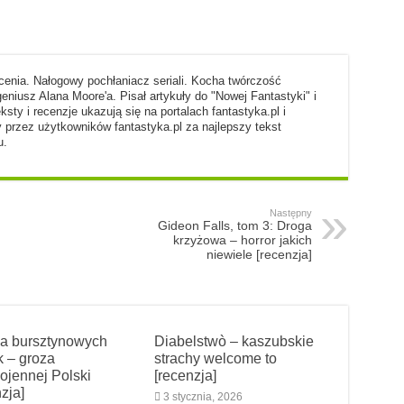
enia. Nałogowy pochłaniacz seriali. Kocha twórczość
geniusz Alana Moore'a. Pisał artykuły do "Nowej Fantastyki" i
eksty i recenzje ukazują się na portalach fantastyka.pl i
 przez użytkowników fantastyka.pl za najlepszy tekst
u.
Następny
Gideon Falls, tom 3: Droga
krzyżowa – horror jakich
niewiele [recenzja]
a bursztynowych
Diabelstwò – kaszubskie
 – groza
strachy welcome to
ojennej Polski
[recenzja]
zja]
3 stycznia, 2026