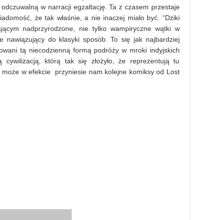
b odczuwalną w narracji egzaltację. Ta z czasem przestaje
adomość, że tak właśnie, a nie inaczej miało być. “Dziki
ającym nadprzyrodzone, nie tylko wampiryczne wątki w
 nawiązujący do klasyki sposób. To się jak najbardziej
nowani tą niecodzienną formą podróży w mroki indyjskich
cywilizacją, którą tak się złożyło, że reprezentują tu
ć może w efekcie przyniesie nam kolejne komiksy od Lost