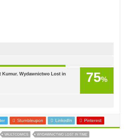
75
t Kumur. Wydawnictwo Lost in
%
ter
Stumbleupon
LinkedIn
Pinterest
VAULTCOMICS
WYDAWNICTWO LOST IN TIME