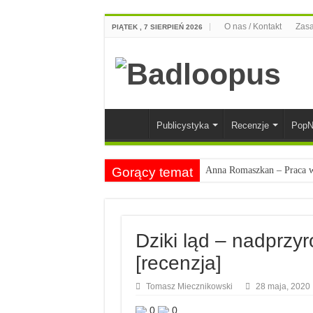
O nas / Kontakt
Zasa
PIĄTEK , 7 SIERPIEŃ 2026
Publicystyka
Recenzje
PopN
Gorący temat
Anna Romaszkan – Praca w 
Najciekawsze książki o kob
Najlepsze mangi dla doros
Dziki ląd – nadprzyr
Najciekawsze zapowiedzi 
[recenzja]
Tomasz Miecznikowski
28 maja, 2020
0
0