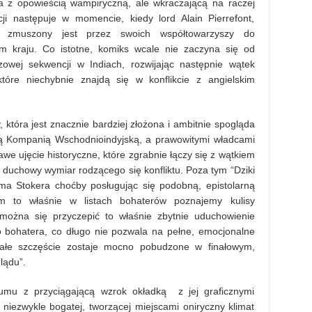
ia z opowieścią wampiryczną, ale wkraczającą na raczej
ji następuje w momencie, kiedy lord Alain Pierrefont,
 zmuszony jest przez swoich współtowarzyszy do
m kraju. Co istotne, komiks wcale nie zaczyna się od
owej sekwencji w Indiach, rozwijając następnie wątek
które niechybnie znajdą się w konflikcie z angielskim
, która jest znacznie bardziej złożona i ambitnie spogląda
ską Kompanią Wschodnioindyjską, a prawowitymi władcami
we ujęcie historyczne, które zgrabnie łączy się z wątkiem
 duchowy wymiar rodzącego się konfliktu. Poza tym “Dziki
ama Stokera choćby posługując się podobną, epistolarną
m to właśnie w listach bohaterów poznajemy kulisy
o można się przyczepić to właśnie zbytnie uduchowienie
o bohatera, co długo nie pozwala na pełne, emocjonalne
całe szczęście zostaje mocno pobudzone w finałowym,
lądu”.
umu z przyciągającą wzrok okładką z jej graficznymi
iezwykle bogatej, tworzącej miejscami oniryczny klimat