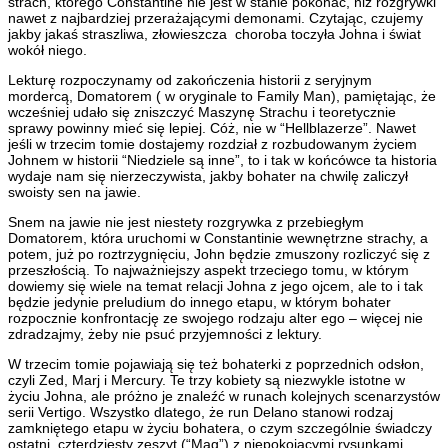
strach, którego Constantine nie jest w stanie pokonać, niż rozgrywki
nawet z najbardziej przerażającymi demonami. Czytając, czujemy
jakby jakaś straszliwa, złowieszcza choroba toczyła Johna i świat
wokół niego.
Lekturę rozpoczynamy od zakończenia historii z seryjnym
mordercą, Domatorem ( w oryginale to Family Man), pamiętając, że
wcześniej udało się zniszczyć Maszynę Strachu i teoretycznie
sprawy powinny mieć się lepiej. Cóż, nie w “Hellblazerze”. Nawet
jeśli w trzecim tomie dostajemy rozdział z rozbudowanym życiem
Johnem w historii “Niedziele są inne”, to i tak w końcówce ta historia
wydaje nam się nierzeczywista, jakby bohater na chwilę zaliczył
swoisty sen na jawie.
Snem na jawie nie jest niestety rozgrywka z przebiegłym
Domatorem, która uruchomi w Constantinie wewnętrzne strachy, a
potem, już po roztrzygnięciu, John będzie zmuszony rozliczyć się z
przeszłością. To najważniejszy aspekt trzeciego tomu, w którym
dowiemy się wiele na temat relacji Johna z jego ojcem, ale to i tak
będzie jedynie preludium do innego etapu, w którym bohater
rozpocznie konfrontację ze swojego rodzaju alter ego – więcej nie
zdradzajmy, żeby nie psuć przyjemności z lektury.
W trzecim tomie pojawiają się też bohaterki z poprzednich odsłon,
czyli Zed, Marj i Mercury. Te trzy kobiety są niezwykle istotne w
życiu Johna, ale próżno je znaleźć w runach kolejnych scenarzystów
serii Vertigo. Wszystko dlatego, że run Delano stanowi rodzaj
zamkniętego etapu w życiu bohatera, o czym szczególnie świadczy
ostatni, czterdziesty zeszyt (“Mag”) z niepokojącymi rysunkami