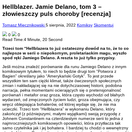
Hellblazer. Jamie Delano, tom 3 –
złowieszczy puls choroby [recenzja]
Tomasz Miecznikowski
5 sierpnia, 2022
Komiksy
Skomentuj
0
0
Read Time:
4 Minute, 20 Second
Trzeci tom “Hellblazera to już ostateczny dowód na to, że to co
najlepsze w serii o niepokornym, proletariackim magu, wyszło
spod ręki Jamiego Delano. A reszta to już tylko przypisy.
Jeśli można znaleźć porównanie dla runu Jamiego Delano z innym
komiksowym tytułem, to niech to będzie drugi tom “Potwora z
Bagien” określany jako “Amerykański Gotyk”. To jest przede
wszystkim ten sam ciężki klimat, także ówczesnych społecznych
zmian i nakładającej się na nie dotychczasowej historii, podobna
narracja, pełna momentami ocierających się o pretensjonalnosć
porównań i metafor oraz groza, która często wychodzi od błahych
wydarzeń, od zmęczonych życiem ludzi, groza obejmująca, czy
wręcz oblepiająca bohaterów, od której wydaje się, że nie ma
ucieczki. Trzeci tom “Hellblazera” w wykonaniu Delano, który
zakończył (z późniejszymi, małymi wyjątkami) swoją przygodę z
Johnem Constantinem na czterdziestym numerze serii to jedna z
najmroczniejszych komiksowych opowieści, która przytłacza tak
samo czytelnika jak i jej bohatera. I bardziej tu chodzi o wewnętrzny