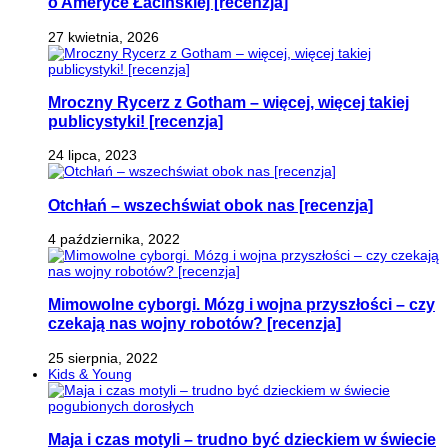
o Ameryce Łacińskiej [recenzja]
27 kwietnia, 2026
Mroczny Rycerz z Gotham – więcej, więcej takiej
publicystyki! [recenzja]
24 lipca, 2023
Otchłań – wszechświat obok nas [recenzja]
4 października, 2022
Mimowolne cyborgi. Mózg i wojna przyszłości – czy
czekają nas wojny robotów? [recenzja]
25 sierpnia, 2022
Kids & Young
Maja i czas motyli – trudno być dzieckiem w świecie