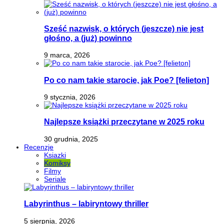
Sześć nazwisk, o których (jeszcze) nie jest
głośno, a (już) powinno
9 marca, 2026
Po co nam takie starocie, jak Poe? [felieton]
9 stycznia, 2026
Najlepsze książki przeczytane w 2025 roku
30 grudnia, 2025
Recenzje
Ksiazki
Komiksy
Filmy
Seriale
Labyrinthus – labiryntowy thriller
5 sierpnia, 2026