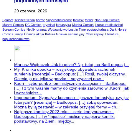
pogubionych dorosłych
29 czerwca, 2026
Egmont
science fiction
horror
Superbohaterowie
fantasy
thriller
Non Stop Comics
Marvel Comics
DC Comics
kryminał
fantastyka
Mucha Comics
Literatura dla dzieci
Scream Comics
Netflix
dramat
Wydawnictwo Lost in Time
postapokalipsa
Dark Horse
Comics
Image Comics
akcja
Kultura Gniewu
sensacyjny
Obyczajowy
Literatura
popularnonaukowa
Mariusz Wojteczek: Jak to gdzie? Np. tutaj, na BadLoopus;)...
My. Kronika upadku – rosyjskiego obywatela rachunek
sumienia [recenzja] – Badloopus: […] Rosji, swojej ojczyzny.
Ocenia ją nie tylko w gorzko – satyrycznej now...
Kaori – cyberpunk z feministycznym zacięciem – Badloopus:
[…] I z tym właśnie mamy do czynienia zarówno w „Kaori”, jak
i wcześniejsz...
Impneurium. Sygnały z kosmosu – jeszcze fantastyka, czy już
futuryzm? [recenzja] – Badloopus: […] sobą opowiadań.
Można by ją zestawić – w zakresie przyjętej formy – ch...
Najlepsze komiksy 2022 roku – serie kontynuowane –
Badloopus: […] w “Injustice” mieliśmy najpierw konflikt
podstawowy, na Ziemi, między...