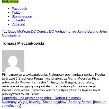
Podziel się
Facebook
Twitter
Stumbleupon
LinkedIn
Pinterest
Tagi
Dave McKean
DC Comics
DC Vertigo
horror
Jamie Dalano
John
Constantine
Tomasz Miecznikowski
Filmoznawca z wykształcenia. Nałogowy pochłaniacz seriali. Kocha
twórczość Stephena Kinga i wielbi geniusz Alana Moore'a. Pisał
artykuły do "Nowej Fantastyki" i Instytutu Książki, jego teksty i
recenzje ukazują się na portalach fantastyka.pl i naekranie.pl.
Wyróżniony przez użytkowników fantastyka.pl za najlepszy tekst
publicystyczny 2013 roku.
Poprzedni
Las ożywionego mitu – Robert Holdstock
Następny
Wygraj książkę “Sezon pająków” Barbary Baraldi [konkurs
zakończony]