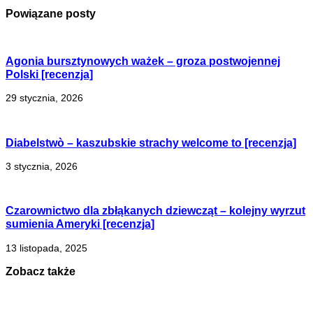
Powiązane posty
Agonia bursztynowych ważek – groza postwojennej
Polski [recenzja]
29 stycznia, 2026
Diabelstwò – kaszubskie strachy welcome to [recenzja]
3 stycznia, 2026
Czarownictwo dla zbłąkanych dziewcząt – kolejny wyrzut
sumienia Ameryki [recenzja]
13 listopada, 2025
Zobacz także