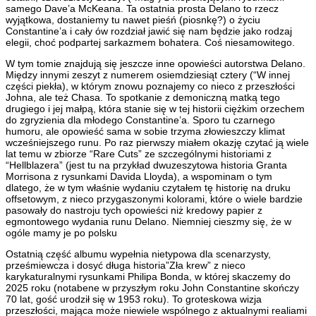
samego Dave’a McKeana. Ta ostatnia prosta Delano to rzecz
wyjątkowa, dostaniemy tu nawet pieśń (piosnkę?) o życiu
Constantine’a i cały ów rozdział jawić się nam będzie jako rodzaj
elegii, choć podpartej sarkazmem bohatera. Coś niesamowitego.
W tym tomie znajdują się jeszcze inne opowieści autorstwa Delano.
Między innymi zeszyt z numerem osiemdziesiąt cztery (“W innej
części piekła), w którym znowu poznajemy co nieco z przeszłości
Johna, ale też Chasa. To spotkanie z demoniczną matką tego
drugiego i jej małpą, która stanie się w tej historii ciężkim orzechem
do zgryzienia dla młodego Constantine’a. Sporo tu czarnego
humoru, ale opowieść sama w sobie trzyma złowieszczy klimat
wcześniejszego runu. Po raz pierwszy miałem okazję czytać ją wiele
lat temu w zbiorze “Rare Cuts” ze szczególnymi historiami z
“Hellblazera” (jest tu na przykład dwuzeszytowa historia Granta
Morrisona z rysunkami Davida Lloyda), a wspominam o tym
dlatego, że w tym właśnie wydaniu czytałem tę historię na druku
offsetowym, z nieco przygaszonymi kolorami, które o wiele bardzie
pasowały do nastroju tych opowieści niż kredowy papier z
egmontowego wydania runu Delano. Niemniej cieszmy się, że w
ogóle mamy je po polsku
Ostatnią część albumu wypełnia nietypowa dla scenarzysty,
prześmiewcza i dosyć długa historia”Zła krew” z nieco
karykaturalnymi rysunkami Philipa Bonda, w której skaczemy do
2025 roku (notabene w przyszłym roku John Constantine skończy
70 lat, gość urodził się w 1953 roku). To groteskowa wizja
przeszłości, mająca może niewiele wspólnego z aktualnymi realiami