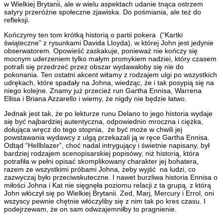
w Wielkiej Brytanii, ale w wielu aspektach udanie tnąca ostrzem
satyry przeróżne społeczne zjawiska. Do pośmiania, ale też do
refleksji.
Kończymy ten tom krótką historią o partii pokera (“Kartki
świąteczne” z rysunkami Davida Lloyda), w której John jest jedynie
obserwatorem. Opowieść zaskakuje, ponieważ nie kończy się
mocnym uderzeniem tylko małym promykiem nadziei, który czasem
potrafi się przedrzeć przez obszar wydawałoby się nie do
pokonania. Ten ostatni akcent witamy z rodzajem ulgi po wszystkich
udrękach, które spadały na Johna, wiedząc, że i tak posypią się na
niego kolejne. Znamy już przecież run Gartha Ennisa, Warrena
Ellisa i Briana Azzarello i wiemy, że nigdy nie będzie łatwo.
Jednak jest tak, że po lekturze runu Delano to jego historia wydaje
się być najbardziej autentyczna, odpowiednio mroczna i ciężka,
dołująca wręcz do tego stopnia, że być może w chwili jej
powstawania wydawcy z ulgą przekazali ją w ręce Gartha Ennisa.
Odtąd “Hellblazer”, choć nadal intrygujący i świetnie napisany, był
bardziej rodzajem scenopisarskiej popisówy, niż historią, która
potrafiła w pełni opisać skomplikowany charakter jej bohatera,
razem ze wszystkimi próbami Johna, żeby wyjść na ludzi, co
zazwyczaj było przeciwskuteczne. I nawet burzliwa historia Ennisa o
miłości Johna i Kat nie sięgnęła poziomu relacji z ta grupą, z którą
John włóczył się po Wielkiej Brytanii. Zed, Marj, Mercury i Errol, oni
wszyscy pewnie chętnie włóczyliby się z nim tak po kres czasu. I
podejrzewam, że on sam odwzajemniłby to pragnienie.