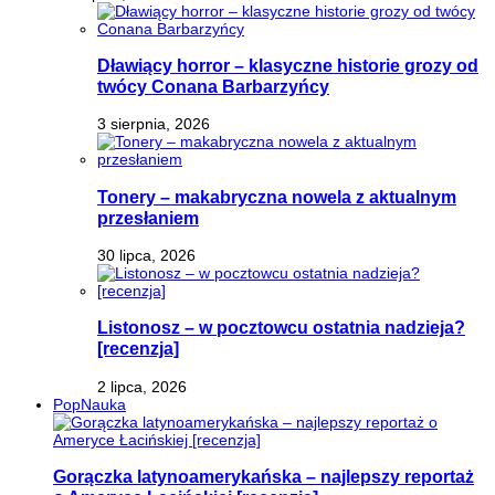
Dławiący horror – klasyczne historie grozy od
twócy Conana Barbarzyńcy
3 sierpnia, 2026
Tonery – makabryczna nowela z aktualnym
przesłaniem
30 lipca, 2026
Listonosz – w pocztowcu ostatnia nadzieja?
[recenzja]
2 lipca, 2026
PopNauka
Gorączka latynoamerykańska – najlepszy reportaż