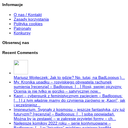
Informacje
O nas / Kontakt
Zasady korzystania
Polityka cookies
Patronaty
Konkursy
Obserwuj nas
Recent Comments
Mariusz Wojteczek: Jak to gdzie? Np. tutaj, na BadLoopus;)...
My. Kronika upadku – rosyjskiego obywatela rachunek
sumienia [recenzja] – Badloopus: […] Rosji, swojej ojczyzny.
Ocenia ją nie tylko w gorzko – satyrycznej now...
Kaori – cyberpunk z feministycznym zacięciem – Badloopus:
[…] I z tym właśnie mamy do czynienia zarówno w „Kaori”, jak
i wcześniejsz...
Impneurium. Sygnały z kosmosu – jeszcze fantastyka, czy już
futuryzm? [recenzja] – Badloopus: […] sobą opowiadań.
Można by ją zestawić – w zakresie przyjętej formy – ch...
Najlepsze komiksy 2022 roku – serie kontynuowane –
Badloopus: […] w “Injustice” mieliśmy najpierw konflikt