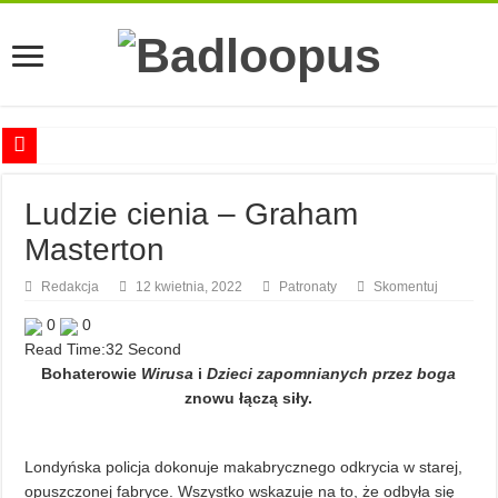
Anna Romaszkan – Praca w prosektorium nie pomaga oswoić się ze śmiercią
Ludzie cienia – Graham
Najciekawsze książki o kobietach nauki
Masterton
Najlepsze mangi dla dorosłych
Najciekawsze zapowiedzi komiksowe na 2023 rok
Redakcja
12 kwietnia, 2022
Patronaty
Skomentuj
0
0
Read Time:
32 Second
Bohaterowie
Wirusa
i
Dzieci zapomnianych przez boga
znowu łączą siły.
Londyńska policja dokonuje makabrycznego odkrycia w starej,
opuszczonej fabryce. Wszystko wskazuje na to, że odbyła się