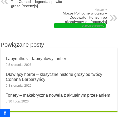
The Cursed – legenda spowita
grozą [recenzja]
Następny
Morze Północne w ogniu –
Deepwater Horizon po
skandynawsku [recenzja]
przedpremierowo
Powiązane posty
Labyrinthus – labiryntowy thriller
5 sierpnia, 2026
Dławiący horror – klasyczne historie grozy od twócy
Conana Barbarzyńcy
3 sierpnia, 2026
Tonery – makabryczna nowela z aktualnym przesłaniem
30 lipca, 2026