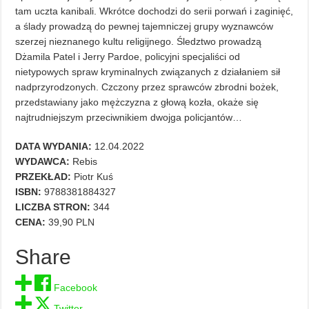
tam uczta kanibali. Wkrótce dochodzi do serii porwań i zaginięć,
a ślady prowadzą do pewnej tajemniczej grupy wyznawców
szerzej nieznanego kultu religijnego. Śledztwo prowadzą
Dżamila Patel i Jerry Pardoe, policyjni specjaliści od
nietypowych spraw kryminalnych związanych z działaniem sił
nadprzyrodzonych. Czczony przez sprawców zbrodni bożek,
przedstawiany jako mężczyzna z głową kozła, okaże się
najtrudniejszym przeciwnikiem dwojga policjantów…
DATA WYDANIA:
12.04.2022
WYDAWCA:
Rebis
PRZEKŁAD:
Piotr Kuś
ISBN:
9788381884327
LICZBA STRON:
344
CENA:
39,90 PLN
Share
Facebook
Twitter