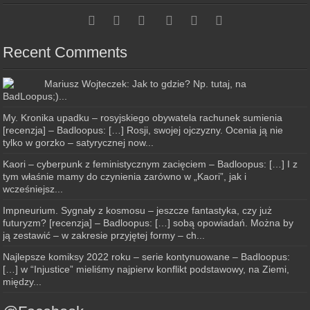
Recent Comments
Mariusz Wojteczek: Jak to gdzie? Np. tutaj, na
BadLoopus;)...
My. Kronika upadku – rosyjskiego obywatela rachunek sumienia
[recenzja] – Badloopus: […] Rosji, swojej ojczyzny. Ocenia ją nie
tylko w gorzko – satyrycznej now...
Kaori – cyberpunk z feministycznym zacięciem – Badloopus: […] I z
tym właśnie mamy do czynienia zarówno w „Kaori”, jak i
wcześniejsz...
Impneurium. Sygnały z kosmosu – jeszcze fantastyka, czy już
futuryzm? [recenzja] – Badloopus: […] sobą opowiadań. Można by
ją zestawić – w zakresie przyjętej formy – ch...
Najlepsze komiksy 2022 roku – serie kontynuowane – Badloopus:
[…] w “Injustice” mieliśmy najpierw konflikt podstawowy, na Ziemi,
między...