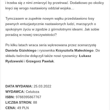
i trzeba się z nimi zmierzyć by przetrwać. Dodatkowo po okolicy
kręci się wrogo nastawiony oddział wojska…
Tymczasem w zupełnie nowym wątku przedstawiono losy
pewnych entuzjastycznie nastawionych ludzi, marzących o
spokojnym życiu w zgodzie z górnolotnymi ideami. Jak sobie
poradzą w nowej rzeczywistości?
Po kilku latach wraca seria wykreowana przez scenarzystę
Daniela Gizickiego
i rysownika
Krzysztofa Małeckiego
. Do
składu twórców dołączyli także nowi rysownicy:
Łukasz
Rydzewski
i
Grzegorz Pawlak
.
DATA WYDANIA:
25.03.2022
WYDAWCA:
Celuloza
ISBN:
9788395867767
LICZBA STRON:
88
CENA:
49 PLN