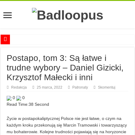
Anna Romaszkan – Praca w prosektorium nie pomaga oswoić się ze śmiercią
Postapo, tom 3: Są łatwe i
Najciekawsze książki o kobietach nauki
trudne wybory – Daniel Gizicki,
Najlepsze mangi dla dorosłych
Krzysztof Małecki i inni
Najciekawsze zapowiedzi komiksowe na 2023 rok
Redakcja
25 marca, 2022
Patronaty
Skomentuj
0
0
Read Time:
38 Second
Życie w postapokaliptycznej Polsce nie jest łatwe, o czym na
każdym kroku przekonują się Marcin Tramowski i towarzyszący
mu bohaterowie. Kolejne trudności pojawiają się na horyzoncie