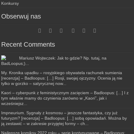
Konkursy
Obserwuj nas
Recent Comments
Mariusz Wojteczek: Jak to gdzie? Np. tutaj, na
BadLoopus;)...
My. Kronika upadku – rosyjskiego obywatela rachunek sumienia
[recenzja] – Badloopus: […] Rosji, swojej ojczyzny. Ocenia ją nie
tylko w gorzko – satyrycznej now...
Kaori – cyberpunk z feministycznym zacięciem – Badloopus: […] I z
tym właśnie mamy do czynienia zarówno w „Kaori”, jak i
wcześniejsz...
Impneurium. Sygnały z kosmosu – jeszcze fantastyka, czy już
futuryzm? [recenzja] – Badloopus: […] sobą opowiadań. Można by
ją zestawić – w zakresie przyjętej formy – ch...
Najlepsze komiksy 2022 roku – serie kontynuowane – Badloopus: