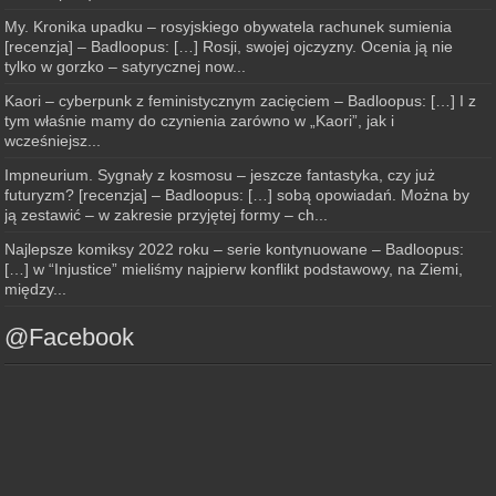
My. Kronika upadku – rosyjskiego obywatela rachunek sumienia
[recenzja] – Badloopus: […] Rosji, swojej ojczyzny. Ocenia ją nie
tylko w gorzko – satyrycznej now...
Kaori – cyberpunk z feministycznym zacięciem – Badloopus: […] I z
tym właśnie mamy do czynienia zarówno w „Kaori”, jak i
wcześniejsz...
Impneurium. Sygnały z kosmosu – jeszcze fantastyka, czy już
futuryzm? [recenzja] – Badloopus: […] sobą opowiadań. Można by
ją zestawić – w zakresie przyjętej formy – ch...
Najlepsze komiksy 2022 roku – serie kontynuowane – Badloopus:
[…] w “Injustice” mieliśmy najpierw konflikt podstawowy, na Ziemi,
między...
@Facebook