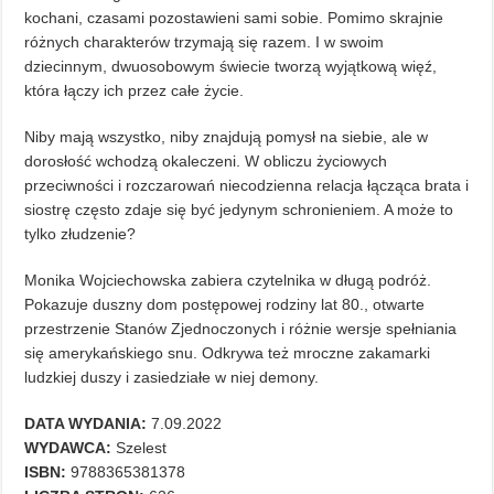
kochani, czasami pozostawieni sami sobie. Pomimo skrajnie
różnych charakterów trzymają się razem. I w swoim
dziecinnym, dwuosobowym świecie tworzą wyjątkową więź,
która łączy ich przez całe życie.
Niby mają wszystko, niby znajdują pomysł na siebie, ale w
dorosłość wchodzą okaleczeni. W obliczu życiowych
przeciwności i rozczarowań niecodzienna relacja łącząca brata i
siostrę często zdaje się być jedynym schronieniem. A może to
tylko złudzenie?
Monika Wojciechowska zabiera czytelnika w długą podróż.
Pokazuje duszny dom postępowej rodziny lat 80., otwarte
przestrzenie Stanów Zjednoczonych i różnie wersje spełniania
się amerykańskiego snu. Odkrywa też mroczne zakamarki
ludzkiej duszy i zasiedziałe w niej demony.
DATA WYDANIA:
7.09.2022
WYDAWCA:
Szelest
ISBN:
9788365381378