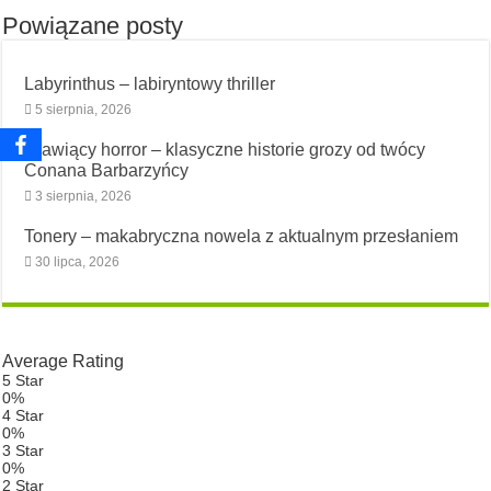
Powiązane posty
Labyrinthus – labiryntowy thriller
5 sierpnia, 2026
Dławiący horror – klasyczne historie grozy od twócy
Conana Barbarzyńcy
3 sierpnia, 2026
Tonery – makabryczna nowela z aktualnym przesłaniem
30 lipca, 2026
Average Rating
5 Star
0%
4 Star
0%
3 Star
0%
2 Star