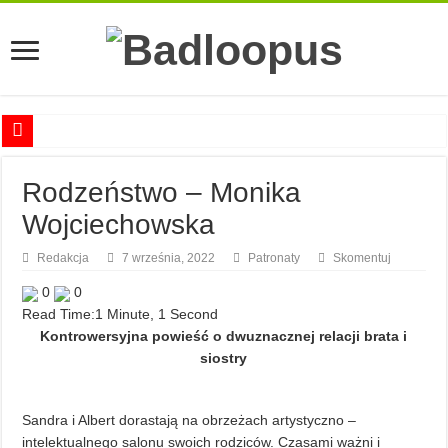
Anna Romaszkan – Praca w prosektorium nie pomaga oswoić się ze śmiercią
Rodzeństwo – Monika
Najciekawsze książki o kobietach nauki
Wojciechowska
Najlepsze mangi dla dorosłych
Najciekawsze zapowiedzi komiksowe na 2023 rok
Redakcja
7 września, 2022
Patronaty
Skomentuj
0
0
Read Time:
1 Minute, 1 Second
Kontrowersyjna powieść o dwuznacznej relacji brata i
siostry
Sandra i Albert dorastają na obrzeżach artystyczno –
intelektualnego salonu swoich rodziców. Czasami ważni i