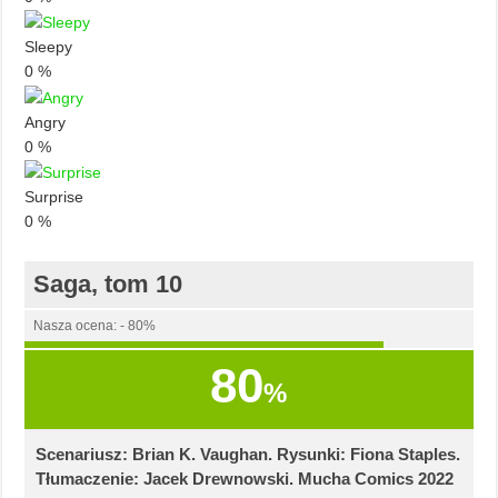
Sleepy
0
%
Angry
0
%
Surprise
0
%
Saga, tom 10
Nasza ocena: - 80%
80
%
Scenariusz: Brian K. Vaughan. Rysunki: Fiona Staples.
Tłumaczenie: Jacek Drewnowski. Mucha Comics 2022