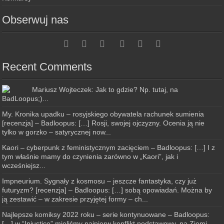
Obserwuj nas
Recent Comments
Mariusz Wojteczek: Jak to gdzie? Np. tutaj, na
BadLoopus;)...
My. Kronika upadku – rosyjskiego obywatela rachunek sumienia
[recenzja] – Badloopus: […] Rosji, swojej ojczyzny. Ocenia ją nie
tylko w gorzko – satyrycznej now...
Kaori – cyberpunk z feministycznym zacięciem – Badloopus: […] I z
tym właśnie mamy do czynienia zarówno w „Kaori”, jak i
wcześniejsz...
Impneurium. Sygnały z kosmosu – jeszcze fantastyka, czy już
futuryzm? [recenzja] – Badloopus: […] sobą opowiadań. Można by
ją zestawić – w zakresie przyjętej formy – ch...
Najlepsze komiksy 2022 roku – serie kontynuowane – Badloopus:
[…] w “Injustice” mieliśmy najpierw konflikt podstawowy, na Ziemi,