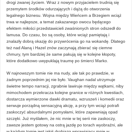
drogi zwanej życiem. Wraz z nowym przyjacielem trudnią się
przemytem środków odurzających i dążą do otworzenia
legalnego biznesu. Wojna między Wieńcem a Brzegiem wciąż
trwa w najlepsze, a temat zakazanego owocu będącego
efektem miłości przedstawicieli zwaśnionych stron odszedł do
lamusa. Do czasu, bo są osoby, które wciąż pamiętają i
znalazły dobrą okazję do przywrócenia go na wokandę. Dlatego
też nad Alaną i Hazel znów zaczynają zbierać się ciemne
chmury, tym bardziej że same pakują się w kolejne kłopoty,
które dodatkowo uwypuklają traumę po śmierci Marko.
W najnowszym tomie nie ma nudy, ale tak po prawdzie, w
żadnym poprzednim jej nie było. Vaughan nadal utrzymuje
świetne tempo narracji, zgrabnie lawiruje między wątkami, niby
mimochodem przekracza kolejne granice w różnych kwestiach,
dostarcza wymierzone dawki dramatu, wzruszeń i komedii oraz
serwuje porządną sensacyjną akcję, a przy tym wciąż potrafi
zaskoczyć absurdalnymi pomysłami, które zapewniają opad
szczęki. Już myślałem, że nic mnie w tej serii nie zaskoczy,
zawsze jestem gotowy na ostrą jazdę po torach wyobraźni, ale
w każdym tomie jest jakiś drobiazg wprawiający mnie w