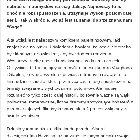
nabrać sił i pomysłów na ciąg dalszy. Najnowszy tom,
choć nie robi spustoszenia, utrzymuje wysoki poziom całej
serii, i tak w skrócie, wciąż jest tą samą, dobrze znaną nam
“Sagą”.
A ta wciąż jest najlepszym komiksem parentingowym, jaki
znajdziecie na rynku. Uświadamia bowiem, że wcale nie trzeba
być idealnym człowiekiem, aby być dobrym rodzicem.
Wystarczy trochę chęci i konsekwencja w dążeniu do celu.
Oczywiście to trochę spłycona myśl, niemniej komiks Vaughana
i Staples, to wręcz wybitna opowieść o trudnych relacjach na
linii rodzice-dziecko, która przemyca całą masę spostrzeżeń na
tematy związane z wychowaniem potomków. Ale ma się
rozumieć to tylko część całej historii, bo równie ważne są wątki
polityczne, romantyczne, liczne dramaty spotykające bohaterów
przemierzających fikuśny kosmos, ale też proces związany ze
światotwórstwem.
Dziesiąty tom to skok o kilka lat do przodu. Alana i
dziesięcioletnia Hazel są już na zupełnie innym odcinku swojej