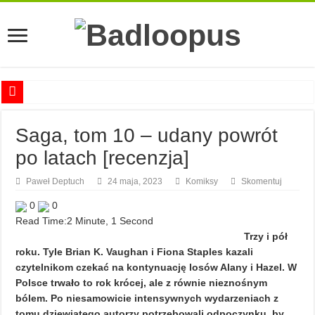
Anna Romaszkan – Praca w prosektorium nie pomaga oswoić się ze śmiercią
Saga, tom 10 – udany powrót
Najciekawsze książki o kobietach nauki
po latach [recenzja]
Najlepsze mangi dla dorosłych
Najciekawsze zapowiedzi komiksowe na 2023 rok
Paweł Deptuch
24 maja, 2023
Komiksy
Skomentuj
0
0
Read Time:
2 Minute, 1 Second
Trzy i pół
roku. Tyle Brian K. Vaughan i Fiona Staples kazali
czytelnikom czekać na kontynuację losów Alany i Hazel. W
Polsce trwało to rok krócej, ale z równie nieznośnym
bólem. Po niesamowicie intensywnych wydarzeniach z
tomu dziewiątego autorzy potrzebowali odpoczynku, by