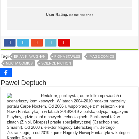
User Rating:
Be the first one !
Tagi
BRIAN K. VAUGHAN
FIONA STAPLES
IMAGE COMICS
MUCHA COMICS
SCIENCE FICTION
Paweł Deptuch
Redaktor, publicysta, autor kilku opowiadań i
scenariuszy komiksowych. W latach 2004-2010 redaktor naczelny
portalu Carpe Noctem. Od 2006 r. współpracuje z miesięcznikiem
Nowa Fantastyka, a w latach 2018/2019 z polską edycją magazynu
Playboy, gdzie pisał o nowych technologiach. Publikował też w
zinach (Ziniol, Biceps) i prasie specjalistycznej (Czachopismo,
Smash!). Od 2008 r. elektor Nagrody Literackiej im. Jerzego
Żuławskiego, a od 2019 r. juror Nagrody Nowej Fantastyki w kategorii
Komiks Roku.