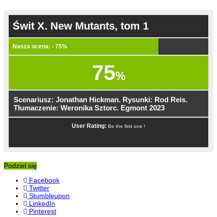
Świt X. New Mutants, tom 1
Nasza ocena: - 75%
75
%
Scenariusz: Jonathan Hickman. Rysunki: Rod Reis.
Tłumaczenie: Weronika Sztorc. Egmont 2023
User Rating:
Be the first one !
Podziel się
Facebook
Twitter
Stumbleupon
LinkedIn
Pinterest