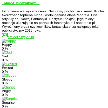
Tomasz Miecznikowski
Filmoznawca z wykształcenia. Nałogowy pochłaniacz seriali. Kocha
twórczość Stephena Kinga i wielbi geniusz Alana Moore'a. Pisał
artykuły do "Nowej Fantastyki" i Instytutu Książki, jego teksty i
recenzje ukazują się na portalach fantastyka.pl i naekranie.pl.
Wyróżniony przez użytkowników fantastyka.pl za najlepszy tekst
publicystyczny 2013 roku.
t.miecznik@o2.pl
Happy
0
%
Sad
0
%
Excited
0
%
Sleepy
0
%
Angry
0
%
Surprise
0
%