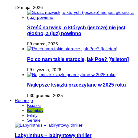
9 maja, 2026
Sześć nazwisk, o których (jeszcze) nie jest
głośno, a (już) powinno
9 marca, 2026
Po co nam takie starocie, jak Poe? [felieton]
9 stycznia, 2026
Najlepsze książki przeczytane w 2025 roku
30 grudnia, 2025
Recenzje
Ksiazki
Komiksy
Filmy
Seriale
Labyrinthus – labiryntowy thriller