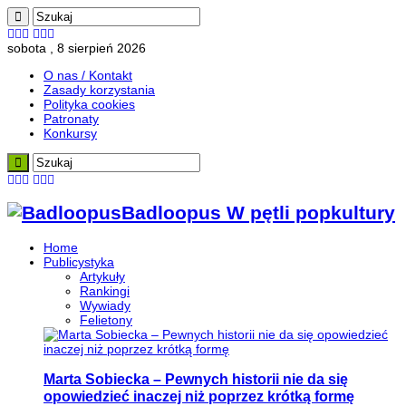
sobota , 8 sierpień 2026
O nas / Kontakt
Zasady korzystania
Polityka cookies
Patronaty
Konkursy
Badloopus W pętli popkultury
Home
Publicystyka
Artykuły
Rankingi
Wywiady
Felietony
Marta Sobiecka – Pewnych historii nie da się
opowiedzieć inaczej niż poprzez krótką formę