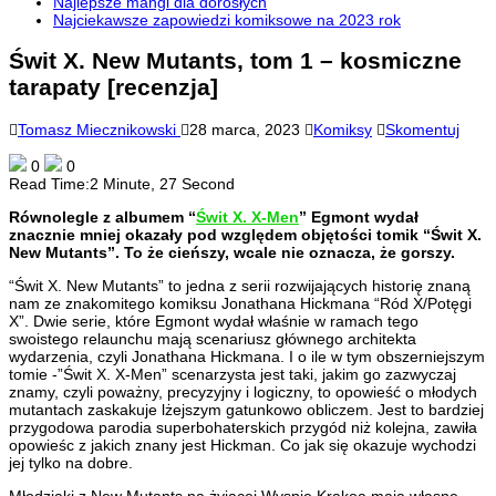
Najlepsze mangi dla dorosłych
Najciekawsze zapowiedzi komiksowe na 2023 rok
Świt X. New Mutants, tom 1 – kosmiczne
tarapaty [recenzja]
Tomasz Miecznikowski
28 marca, 2023
Komiksy
Skomentuj
0
0
Read Time:
2 Minute, 27 Second
Równolegle z albumem “
Świt X. X-Men
” Egmont wydał
znacznie mniej okazały pod względem objętości tomik “Świt X.
New Mutants”. To że cieńszy, wcale nie oznacza, że gorszy.
“Świt X. New Mutants” to jedna z serii rozwijających historię znaną
nam ze znakomitego komiksu Jonathana Hickmana “Ród X/Potęgi
X”. Dwie serie, które Egmont wydał właśnie w ramach tego
swoistego relaunchu mają scenariusz głównego architekta
wydarzenia, czyli Jonathana Hickmana. I o ile w tym obszerniejszym
tomie -”Świt X. X-Men” scenarzysta jest taki, jakim go zazwyczaj
znamy, czyli poważny, precyzyjny i logiczny, to opowieść o młodych
mutantach zaskakuje lżejszym gatunkowo obliczem. Jest to bardziej
przygodowa parodia superbohaterskich przygód niż kolejna, zawiła
opowieśc z jakich znany jest Hickman. Co jak się okazuje wychodzi
jej tylko na dobre.
Młodziaki z New Mutants na żyjącej Wyspie Krakoa mają własne