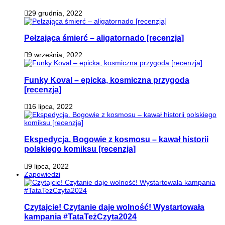
29 grudnia, 2022
Pełzająca śmierć – aligatornado [recenzja]
9 września, 2022
Funky Koval – epicka, kosmiczna przygoda
[recenzja]
16 lipca, 2022
Ekspedycja. Bogowie z kosmosu – kawał historii
polskiego komiksu [recenzja]
9 lipca, 2022
Zapowiedzi
Czytajcie! Czytanie daje wolność! Wystartowała
kampania #TataTeżCzyta2024