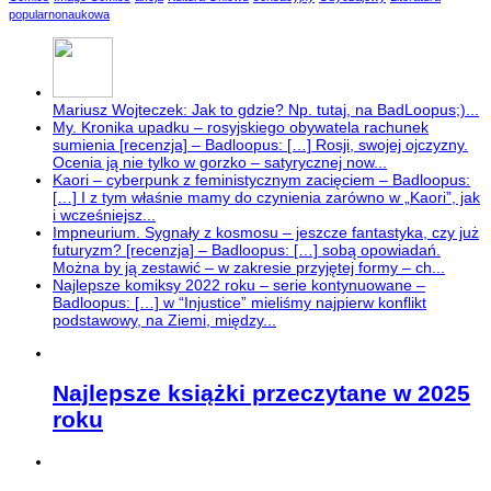
popularnonaukowa
Mariusz Wojteczek: Jak to gdzie? Np. tutaj, na BadLoopus;)...
My. Kronika upadku – rosyjskiego obywatela rachunek
sumienia [recenzja] – Badloopus: […] Rosji, swojej ojczyzny.
Ocenia ją nie tylko w gorzko – satyrycznej now...
Kaori – cyberpunk z feministycznym zacięciem – Badloopus:
[…] I z tym właśnie mamy do czynienia zarówno w „Kaori”, jak
i wcześniejsz...
Impneurium. Sygnały z kosmosu – jeszcze fantastyka, czy już
futuryzm? [recenzja] – Badloopus: […] sobą opowiadań.
Można by ją zestawić – w zakresie przyjętej formy – ch...
Najlepsze komiksy 2022 roku – serie kontynuowane –
Badloopus: […] w “Injustice” mieliśmy najpierw konflikt
podstawowy, na Ziemi, między...
Najlepsze książki przeczytane w 2025
roku