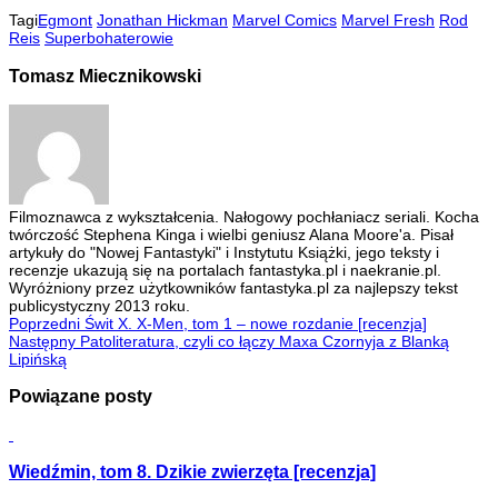
Tagi
Egmont
Jonathan Hickman
Marvel Comics
Marvel Fresh
Rod
Reis
Superbohaterowie
Tomasz Miecznikowski
Filmoznawca z wykształcenia. Nałogowy pochłaniacz seriali. Kocha
twórczość Stephena Kinga i wielbi geniusz Alana Moore'a. Pisał
artykuły do "Nowej Fantastyki" i Instytutu Książki, jego teksty i
recenzje ukazują się na portalach fantastyka.pl i naekranie.pl.
Wyróżniony przez użytkowników fantastyka.pl za najlepszy tekst
publicystyczny 2013 roku.
Poprzedni
Świt X. X-Men, tom 1 – nowe rozdanie [recenzja]
Następny
Patoliteratura, czyli co łączy Maxa Czornyja z Blanką
Lipińską
Powiązane posty
Wiedźmin, tom 8. Dzikie zwierzęta [recenzja]