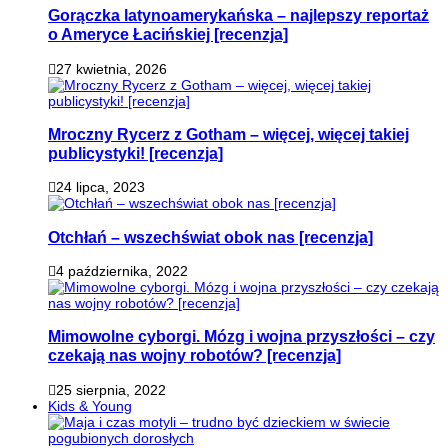
Gorączka latynoamerykańska – najlepszy reportaż
o Ameryce Łacińskiej [recenzja]
27 kwietnia, 2026
Mroczny Rycerz z Gotham – więcej, więcej takiej
publicystyki! [recenzja]
24 lipca, 2023
Otchłań – wszechświat obok nas [recenzja]
4 października, 2022
Mimowolne cyborgi. Mózg i wojna przyszłości – czy
czekają nas wojny robotów? [recenzja]
25 sierpnia, 2022
Kids & Young