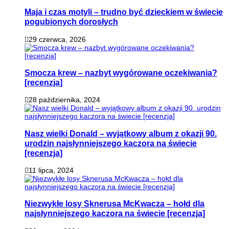
Maja i czas motyli – trudno być dzieckiem w świecie
pogubionych dorosłych
29 czerwca, 2026
Smocza krew – nazbyt wygórowane oczekiwania?
[recenzja]
28 października, 2024
Nasz wielki Donald – wyjątkowy album z okazji 90.
urodzin najsłynniejszego kaczora na świecie
[recenzja]
11 lipca, 2024
Niezwykłe losy Sknerusa McKwacza – hołd dla
najsłynniejszego kaczora na świecie [recenzja]