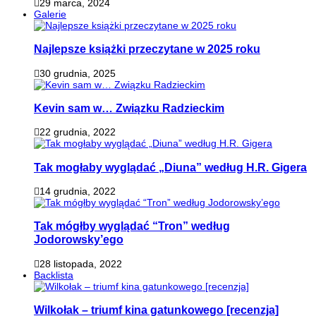
29 marca, 2024
Galerie
Najlepsze książki przeczytane w 2025 roku
30 grudnia, 2025
Kevin sam w… Związku Radzieckim
22 grudnia, 2022
Tak mogłaby wyglądać „Diuna” według H.R. Gigera
14 grudnia, 2022
Tak mógłby wyglądać “Tron” według
Jodorowsky’ego
28 listopada, 2022
Backlista
Wilkołak – triumf kina gatunkowego [recenzja]