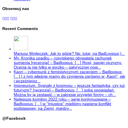
Obserwuj nas
Recent Comments
Mariusz Wojteczek: Jak to gdzie? Np. tutaj, na BadLoopus;)...
My. Kronika upadku – rosyjskiego obywatela rachunek
sumienia [recenzja] – Badloopus: […] Rosji, swojej ojczyzny.
Ocenia ją nie tylko w gorzko – satyrycznej now...
Kaori – cyberpunk z feministycznym zacięciem – Badloopus:
[…] I z tym właśnie mamy do czynienia zarówno w „Kaori”, jak
i wcześniejsz...
Impneurium. Sygnały z kosmosu – jeszcze fantastyka, czy już
futuryzm? [recenzja] – Badloopus: […] sobą opowiadań.
Można by ją zestawić – w zakresie przyjętej formy – ch...
Najlepsze komiksy 2022 roku – serie kontynuowane –
Badloopus: […] w “Injustice” mieliśmy najpierw konflikt
podstawowy, na Ziemi, między...
@Facebook