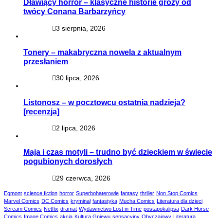
Dławiący horror – klasyczne historie grozy od
twócy Conana Barbarzyńcy
3 sierpnia, 2026
Tonery – makabryczna nowela z aktualnym
przesłaniem
30 lipca, 2026
Listonosz – w pocztowcu ostatnia nadzieja?
[recenzja]
2 lipca, 2026
Maja i czas motyli – trudno być dzieckiem w świecie
pogubionych dorosłych
29 czerwca, 2026
Egmont
science fiction
horror
Superbohaterowie
fantasy
thriller
Non Stop Comics
Marvel Comics
DC Comics
kryminał
fantastyka
Mucha Comics
Literatura dla dzieci
Scream Comics
Netflix
dramat
Wydawnictwo Lost in Time
postapokalipsa
Dark Horse
Comics
Image Comics
akcja
Kultura Gniewu
sensacyjny
Obyczajowy
Literatura