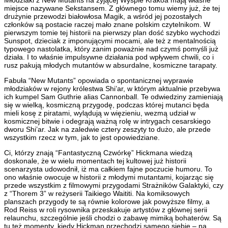
miejsce nazywane Sekstansem. Z głównego tomu wiemy już, że tej
drużynie przewodzi białowłosa Magik, a wśród jej pozostałych
członków są postacie raczej mało znane polskim czytelnikom. W
pierwszym tomie tej historii na pierwszy plan dość szybko wychodzi
Sunspot, dzieciak z imponującymi mocami, ale też z mentalnością
typowego nastolatka, który zanim poważnie nad czymś pomyśli już
działa. I to właśnie impulsywne działania pod wpływem chwili, co i
rusz pakują młodych mutantów w absurdalne, kosmiczne tarapaty.
Fabuła “New Mutants” opowiada o spontanicznej wyprawie
młodziaków w rejony królestwa Shi’ar, w którym aktualnie przebywa
ich kumpel Sam Guthrie alias Cannonball. Te odwiedziny zamieniają
się w wielką, kosmiczną przygodę, podczas której mutanci będa
mieli kosę z piratami, wylądują w więzieniu, wezmą udział w
kosmicznej bitwie i odegrają ważną rolę w intrygach cesarskiego
dworu Shi’ar. Jak na zaledwie cztery zeszyty to dużo, ale przede
wszystkim rzecz w tym, jak to jest opowiedziane.
Ci, którzy znają “Fantastyczną Czwórkę” Hickmana wiedzą
doskonale, że w wielu momentach tej kultowej już historii
scenarzysta udowodnił, iż ma całkiem fajne poczucie humoru. To
ono właśnie owocuje w historii z młodymi mutantami, kojarząc się
przede wszystkim z filmowymi przygodami Strażników Galaktyki, czy
z “Thorem 3” w reżyserii Taikiego Waititi. Na komiksowych
planszach przygody te są równie kolorowe jak powyższe filmy, a
Rod Reiss w roli rysownika przeskakuje artystów z głównej serii
relaunchu, szczególnie jeśli chodzi o zabawę mimiką bohaterów. Są
tu też momenty, kiedy Hickman przechodzi samego siebie – na