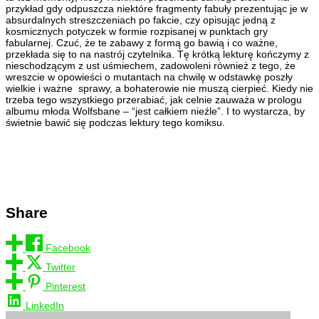
przykład gdy odpuszcza niektóre fragmenty fabuły prezentując je w
absurdalnych streszczeniach po fakcie, czy opisując jedną z
kosmicznych potyczek w formie rozpisanej w punktach gry
fabularnej. Czuć, że te zabawy z formą go bawią i co ważne,
przekłada się to na nastrój czytelnika. Tę krótką lekturę kończymy z
nieschodzącym z ust uśmiechem, zadowoleni również z tego, że
wreszcie w opowieści o mutantach na chwilę w odstawkę poszły
wielkie i ważne sprawy, a bohaterowie nie muszą cierpieć. Kiedy nie
trzeba tego wszystkiego przerabiać, jak celnie zauważa w prologu
albumu młoda Wolfsbane – “jest całkiem nieźle”. I to wystarcza, by
świetnie bawić się podczas lektury tego komiksu.
Share
Facebook
Twitter
Pinterest
LinkedIn