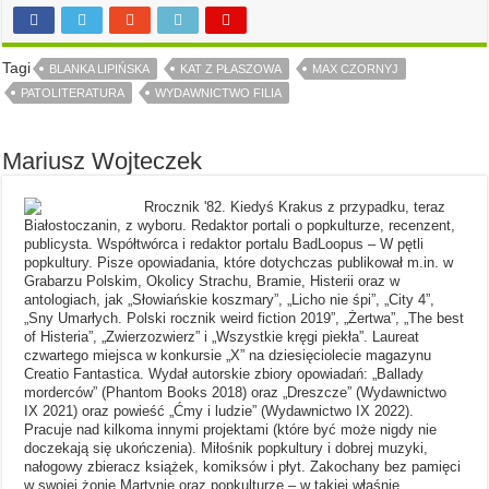
Tagi
BLANKA LIPIŃSKA
KAT Z PŁASZOWA
MAX CZORNYJ
PATOLITERATURA
WYDAWNICTWO FILIA
Mariusz Wojteczek
Rrocznik '82. Kiedyś Krakus z przypadku, teraz
Białostoczanin, z wyboru. Redaktor portali o popkulturze, recenzent,
publicysta. Współtwórca i redaktor portalu BadLoopus – W pętli
popkultury. Pisze opowiadania, które dotychczas publikował m.in. w
Grabarzu Polskim, Okolicy Strachu, Bramie, Histerii oraz w
antologiach, jak „Słowiańskie koszmary”, „Licho nie śpi”, „City 4”,
„Sny Umarłych. Polski rocznik weird fiction 2019”, „Żertwa”, „The best
of Histeria”, „Zwierzozwierz” i „Wszystkie kręgi piekła”. Laureat
czwartego miejsca w konkursie „X” na dziesięciolecie magazynu
Creatio Fantastica. Wydał autorskie zbiory opowiadań: „Ballady
morderców” (Phantom Books 2018) oraz „Dreszcze” (Wydawnictwo
IX 2021) oraz powieść „Ćmy i ludzie” (Wydawnictwo IX 2022).
Pracuje nad kilkoma innymi projektami (które być może nigdy nie
doczekają się ukończenia). Miłośnik popkultury i dobrej muzyki,
nałogowy zbieracz książek, komiksów i płyt. Zakochany bez pamięci
w swojej żonie Martynie oraz popkulturze – w takiej właśnie