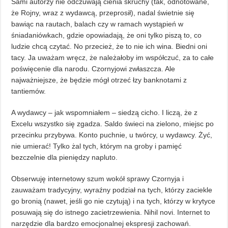
Sami autorzy nie odczuwają cienia skruchy (tak, odnotowane,
że Rojny, wraz z wydawcą, przeprosił), nadal świetnie się
bawiąc na rautach, balach czy w ramach wystąpień w
śniadaniówkach, gdzie opowiadają, że oni tylko piszą to, co
ludzie chcą czytać. No przecież, że to nie ich wina. Biedni oni
tacy. Ja uważam wręcz, że należałoby im współczuć, za to całe
poświęcenie dla narodu. Czornyjowi zwłaszcza. Ale
najważniejsze, że będzie mógł otrzeć łzy banknotami z
tantiemów.
A wydawcy – jak wspomniałem – siedzą cicho. I liczą, że z
Excelu wszystko się zgadza. Saldo świeci na zielono, miejsc po
przecinku przybywa. Konto puchnie, u twórcy, u wydawcy. Żyć,
nie umierać! Tylko żal tych, którym na groby i pamięć
bezczelnie dla pieniędzy napluto.
Obserwuję internetowy szum wokół sprawy Czornyja i
zauważam tradycyjny, wyraźny podział na tych, którzy zaciekle
go bronią (nawet, jeśli go nie czytują) i na tych, którzy w krytyce
posuwają się do istnego zacietrzewienia. Nihil novi. Internet to
narzędzie dla bardzo emocjonalnej ekspresji zachowań.