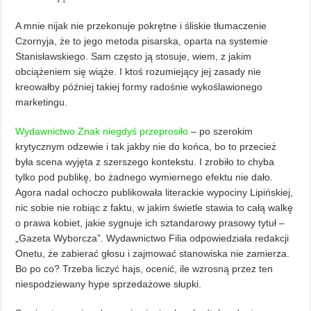
A mnie nijak nie przekonuje pokrętne i śliskie tłumaczenie
Czornyja, że to jego metoda pisarska, oparta na systemie
Stanisławskiego. Sam często ją stosuje, wiem, z jakim
obciążeniem się wiąże. I ktoś rozumiejący jej zasady nie
kreowałby później takiej formy radośnie wykoślawionego
marketingu.
Wydawnictwo Znak niegdyś przeprosiło
– po szerokim
krytycznym odzewie i tak jakby nie do końca, bo to przecież
była scena wyjęta z szerszego kontekstu. I zrobiło to chyba
tylko pod publikę, bo żadnego wymiernego efektu nie dało.
Agora nadal ochoczo publikowała literackie wypociny Lipińskiej,
nic sobie nie robiąc z faktu, w jakim świetle stawia to całą walkę
o prawa kobiet, jakie sygnuje ich sztandarowy prasowy tytuł –
„Gazeta Wyborcza”. Wydawnictwo Filia odpowiedziała redakcji
Onetu, że zabierać głosu i zajmować stanowiska nie zamierza.
Bo po co? Trzeba liczyć hajs, ocenić, ile wzrosną przez ten
niespodziewany hype sprzedażowe słupki.