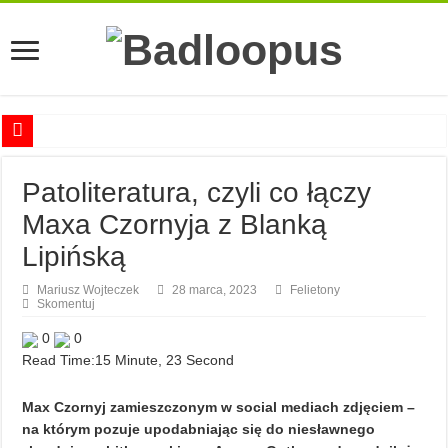
Anna Romaszkan – Praca w prosektorium nie pomaga oswoić się ze śmiercią
Patoliteratura, czyli co łączy
Najciekawsze książki o kobietach nauki
Maxa Czornyja z Blanką
Najlepsze mangi dla dorosłych
Lipińską
Najciekawsze zapowiedzi komiksowe na 2023 rok
Mariusz Wojteczek
28 marca, 2023
Felietony
Skomentuj
0
0
Read Time:
15 Minute, 23 Second
Max Czornyj zamieszczonym w social mediach zdjęciem –
na którym pozuje upodabniając się do niesławnego