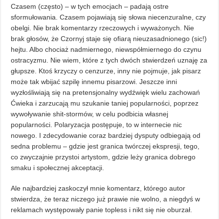
Czasem (często) – w tych emocjach – padają ostre
sformułowania. Czasem pojawiają się słowa niecenzuralne, czy
obelgi. Nie brak komentarzy rzeczowych i wyważonych. Nie
brak głosów, że Czornyj staje się ofiarą nieuzasadnionego (sic!)
hejtu. Albo chociaż nadmiernego, niewspółmiernego do czynu
ostracyzmu. Nie wiem, które z tych dwóch stwierdzeń uznaję za
głupsze. Ktoś krzyczy o cenzurze, inny nie pojmuje, jak pisarz
może tak wbijać szpilę innemu pisarzowi. Jeszcze inni
wyzłośliwiają się na pretensjonalny wydźwięk wielu zachowań
Ćwieka i zarzucają mu szukanie taniej popularności, poprzez
wywoływanie shit-stormów, w celu podbicia własnej
popularności. Polaryzacja postępuje, to w internecie nic
nowego. I zdecydowanie coraz bardziej dysputy odbiegają od
sedna problemu – gdzie jest granica twórczej ekspresji, tego,
co zwyczajnie przystoi artystom, gdzie leży granica dobrego
smaku i społecznej akceptacji.
Ale najbardziej zaskoczył mnie komentarz, którego autor
stwierdza, że teraz niczego już prawie nie wolno, a niegdyś w
reklamach występowały panie topless i nikt się nie oburzał.