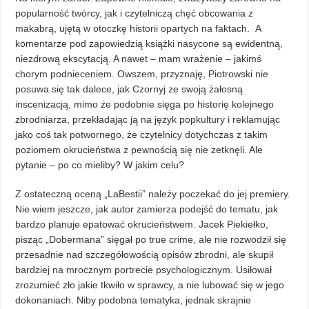
popularność twórcy, jak i czytelniczą chęć obcowania z
makabrą, ujętą w otoczkę historii opartych na faktach. A
komentarze pod zapowiedzią książki nasycone są ewidentną,
niezdrową ekscytacją. A nawet – mam wrażenie – jakimś
chorym podnieceniem. Owszem, przyznaję, Piotrowski nie
posuwa się tak dalece, jak Czornyj ze swoją żałosną
inscenizacją, mimo że podobnie sięga po historię kolejnego
zbrodniarza, przekładając ją na język popkultury i reklamując
jako coś tak potwornego, że czytelnicy dotychczas z takim
poziomem okrucieństwa z pewnością się nie zetknęli. Ale
pytanie – po co mieliby? W jakim celu?
Z ostateczną oceną „LaBestii” należy poczekać do jej premiery.
Nie wiem jeszcze, jak autor zamierza podejść do tematu, jak
bardzo planuje epatować okrucieństwem. Jacek Piekiełko,
pisząc „Dobermana” sięgał po true crime, ale nie rozwodził się
przesadnie nad szczegółowością opisów zbrodni, ale skupił
bardziej na mrocznym portrecie psychologicznym. Usiłował
zrozumieć zło jakie tkwiło w sprawcy, a nie lubować się w jego
dokonaniach. Niby podobna tematyka, jednak skrajnie