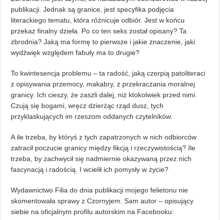
publikacji. Jednak są granice, jest specyfika podjęcia
literackiego tematu, która różnicuje odbiór. Jest w końcu
przekaz finalny dzieła. Po co ten seks został opisany? Ta
zbrodnia? Jaką ma formę to pierwsze i jakie znaczenie, jaki
wydźwięk względem fabuły ma to drugie?
To kwintesencja problemu – ta radość, jaką czerpią patoliteraci
z opisywania przemocy, makabry, z przekraczania moralnej
granicy. Ich cieszy, że zaszli dalej, niż ktokolwiek przed nimi.
Czują się bogami, wręcz dzierżąc rząd dusz, tych
przyklaskujących im rzeszom oddanych czytelników.
A ile trzeba, by któryś z tych zapatrzonych w nich odbiorców
zatracił poczucie granicy między fikcją i rzeczywistością? Ile
trzeba, by zachwycił się nadmiernie okazywaną przez nich
fascynacją i radością. I wcielił ich pomysły w życie?
Wydawnictwo Filia do dnia publikacji mojego felietonu nie
skomentowała sprawy z Czornyjem. Sam autor – opisujący
siebie na oficjalnym profilu autorskim na Facebooku: