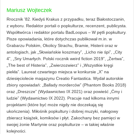
Mariusz Wojteczek
Rrocznik '82. Kiedyś Krakus z przypadku, teraz Białostoczanin,
z wyboru. Redaktor portali o popkulturze, recenzent, publicysta.
Współtwórca i redaktor portalu BadLoopus – W pętli popkultury.
Pisze opowiadania, które dotychczas publikował m.in. w
Grabarzu Polskim, Okolicy Strachu, Bramie, Histerii oraz w
antologiach, jak „Słowiańskie koszmary”, „Licho nie śpi”, „City
4”, „Sny Umarłych. Polski rocznik weird fiction 2019”, „Żertwa”,
„The best of Histeria”, „Zwierzozwierz” i „Wszystkie kręgi
piekła”. Laureat czwartego miejsca w konkursie „X” na
dziesięciolecie magazynu Creatio Fantastica. Wydał autorskie
zbiory opowiadań: „Ballady morderców” (Phantom Books 2018)
oraz „Dreszcze” (Wydawnictwo IX 2021) oraz powieść „Ćmy i
ludzie” (Wydawnictwo IX 2022). Pracuje nad kilkoma innymi
projektami (które być może nigdy nie doczekają się
ukończenia). Miłośnik popkultury i dobrej muzyki, nałogowy
zbieracz książek, komiksów i płyt. Zakochany bez pamięci w
swojej żonie Martynie oraz popkulturze – w takiej właśnie
kolejności.