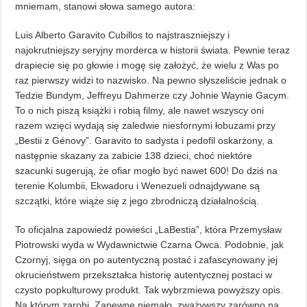
mniemam, stanowi słowa samego autora:
Luis Alberto Garavito Cubillos to najstraszniejszy i
najokrutniejszy seryjny morderca w historii świata. Pewnie teraz
drapiecie się po głowie i mogę się założyć, że wielu z Was po
raz pierwszy widzi to nazwisko. Na pewno słyszeliście jednak o
Tedzie Bundym, Jeffreyu Dahmerze czy Johnie Waynie Gacym.
To o nich piszą książki i robią filmy, ale nawet wszyscy oni
razem wzięci wydają się zaledwie niesfornymi łobuzami przy
„Bestii z Génovy”. Garavito to sadysta i pedofil oskarżony, a
następnie skazany za zabicie 138 dzieci, choć niektóre
szacunki sugerują, że ofiar mogło być nawet 600! Do dziś na
terenie Kolumbii, Ekwadoru i Wenezueli odnajdywane są
szczątki, które wiąże się z jego zbrodniczą działalnością.
To oficjalna zapowiedź powieści „LaBestia”, która Przemysław
Piotrowski wyda w Wydawnictwie Czarna Owca. Podobnie, jak
Czornyj, sięga on po autentyczną postać i zafascynowany jej
okrucieństwem przekształca historię autentycznej postaci w
czysto popkulturowy produkt. Tak wybrzmiewa powyższy opis.
Na którym zarobi. Zapewne niemało, zważywszy zarówno na