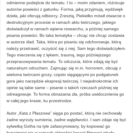
odmienne podejście do tematu. I to – moim zdaniem, różnicuje
autorów powieści z gatunku. Forma, jaką przyjmują, wydźwięk
dzieła, jaki oferują odbiorcy. Zresztą, Piekiełko mówił otwarcie o
destrukcyjnym procesie w ramach aktu twórczego, jakiego
doświadczył w ramach wpierw researchu, a później samego
pisania powieści. Bo taka tematyka – chcąc nie chcąc zostawia
w autorze ślad. Taka, która po pisaniu się odchorowuje, którą
należy przetrawić, oczyścić się z niej. Sam tego doświadczyłem.
Tego mierzenia się z lękiem, traumą, tego późniejszego
przepracowywania tematu. To odczucia, które zdają się być
naturalnym odruchem. Zajmując się m.in. horrorem, obcuję z
wieloma twórcami grozy, często sięgającymi po podgatunek
gore jako narzędzie ekspresji twórczej. I niejednokrotnie ich
opinie są takie same – pisanie o takich rzeczach później się
odreagowuje. To forma obnażania zła, próba uwidocznienia go
w całej jego krasie, ku przestrodze.
Autor „Kata z Płaszowa” sięga po postać, którą nie cechowały
żadne wyrzuty sumienia, żadne wątpliwości. I sam zdaje się być
sylwetką Gotha na tyle zafascynowany, by kopiować go
bynajmniej nie w ramach aktorskiej kreacji filmowej etiudy