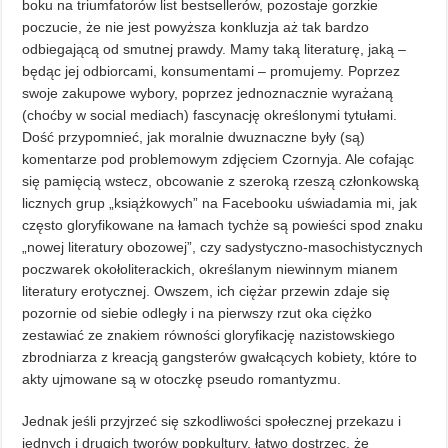
boku na triumfatorów list bestsellerów, pozostaje gorzkie
poczucie, że nie jest powyższa konkluzja aż tak bardzo
odbiegającą od smutnej prawdy. Mamy taką literaturę, jaką –
będąc jej odbiorcami, konsumentami – promujemy. Poprzez
swoje zakupowe wybory, poprzez jednoznacznie wyrażaną
(choćby w social mediach) fascynację określonymi tytułami.
Dość przypomnieć, jak moralnie dwuznaczne były (są)
komentarze pod problemowym zdjęciem Czornyja. Ale cofając
się pamięcią wstecz, obcowanie z szeroką rzeszą członkowską
licznych grup „książkowych” na Facebooku uświadamia mi, jak
często gloryfikowane na łamach tychże są powieści spod znaku
„nowej literatury obozowej”, czy sadystyczno-masochistycznych
poczwarek okołoliterackich, określanym niewinnym mianem
literatury erotycznej. Owszem, ich ciężar przewin zdaje się
pozornie od siebie odległy i na pierwszy rzut oka ciężko
zestawiać ze znakiem równości gloryfikację nazistowskiego
zbrodniarza z kreacją gangsterów gwałcących kobiety, które to
akty ujmowane są w otoczkę pseudo romantyzmu.
Jednak jeśli przyjrzeć się szkodliwości społecznej przekazu i
jednych i drugich tworów popkultury, łatwo dostrzec, że