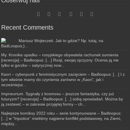
Obserwuj nas
Recent Comments
Mariusz Wojteczek: Jak to gdzie? Np. tutaj, na
BadLoopus;)...
My. Kronika upadku – rosyjskiego obywatela rachunek sumienia
[recenzja] – Badloopus: […] Rosji, swojej ojczyzny. Ocenia ją nie
tylko w gorzko – satyrycznej now...
Kaori – cyberpunk z feministycznym zacięciem – Badloopus: […] I z
tym właśnie mamy do czynienia zarówno w „Kaori”, jak i
wcześniejsz...
Impneurium. Sygnały z kosmosu – jeszcze fantastyka, czy już
futuryzm? [recenzja] – Badloopus: […] sobą opowiadań. Można by
ją zestawić – w zakresie przyjętej formy – ch...
Najlepsze komiksy 2022 roku – serie kontynuowane – Badloopus:
[…] w “Injustice” mieliśmy najpierw konflikt podstawowy, na Ziemi,
między...