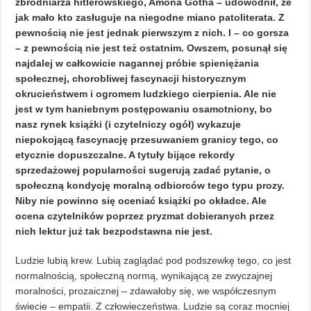
zbrodniarza hitlerowskiego, Amona Gotha – udowodnił, że
jak mało kto zasługuje na niegodne miano patoliterata. Z
pewnością nie jest jednak pierwszym z nich. I – co gorsza
– z pewnością nie jest też ostatnim. Owszem, posunął się
najdalej w całkowicie nagannej próbie spieniężania
społecznej, chorobliwej fascynacji historycznym
okrucieństwem i ogromem ludzkiego cierpienia. Ale nie
jest w tym haniebnym postępowaniu osamotniony, bo
nasz rynek książki (i czytelniczy ogół) wykazuje
niepokojącą fascynację przesuwaniem granicy tego, co
etycznie dopuszczalne. A tytuły bijące rekordy
sprzedażowej popularności sugerują zadać pytanie, o
społeczną kondycję moralną odbiorców tego typu prozy.
Niby nie powinno się oceniać książki po okładce. Ale
ocena czytelników poprzez pryzmat dobieranych przez
nich lektur już tak bezpodstawna nie jest.
Ludzie lubią krew. Lubią zaglądać pod podszewkę tego, co jest
normalnością, społeczną normą, wynikającą ze zwyczajnej
moralności, prozaicznej – zdawałoby się, we współczesnym
świecie – empatii. Z człowieczeństwa. Ludzie są coraz mocniej