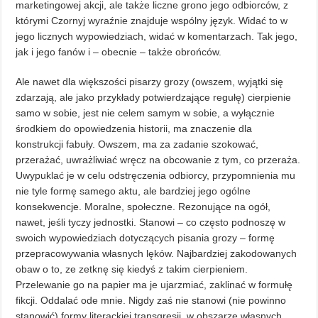
marketingowej akcji, ale także liczne grono jego odbiorców, z
którymi Czornyj wyraźnie znajduje wspólny język. Widać to w
jego licznych wypowiedziach, widać w komentarzach. Tak jego,
jak i jego fanów i – obecnie – także obrońców.
Ale nawet dla większości pisarzy grozy (owszem, wyjątki się
zdarzają, ale jako przykłady potwierdzające regułę) cierpienie
samo w sobie, jest nie celem samym w sobie, a wyłącznie
środkiem do opowiedzenia historii, ma znaczenie dla
konstrukcji fabuły. Owszem, ma za zadanie szokować,
przerażać, uwrażliwiać wręcz na obcowanie z tym, co przeraża.
Uwypuklać je w celu odstręczenia odbiorcy, przypomnienia mu
nie tyle formę samego aktu, ale bardziej jego ogólne
konsekwencje. Moralne, społeczne. Rezonujące na ogół,
nawet, jeśli tyczy jednostki. Stanowi – co często podnoszę w
swoich wypowiedziach dotyczących pisania grozy – formę
przepracowywania własnych lęków. Najbardziej zakodowanych
obaw o to, ze zetknę się kiedyś z takim cierpieniem.
Przelewanie go na papier ma je ujarzmiać, zaklinać w formułę
fikcji. Oddalać ode mnie. Nigdy zaś nie stanowi (nie powinno
stanowić) formy literackiej transgresji, w obszarze własnych