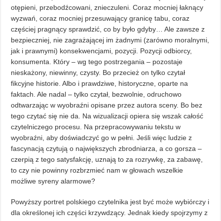
otępieni, przebodźcowani, znieczuleni. Coraz mocniej łaknący
wyzwań, coraz mocniej przesuwający granicę tabu, coraz
częściej pragnący sprawdzić, co by było gdyby… Ale zawsze z
bezpieczniej, nie zagrażającej im żadnymi (zarówno moralnymi,
jak i prawnymi) konsekwencjami, pozycji. Pozycji odbiorcy,
konsumenta. Który – wg tego postrzegania – pozostaje
nieskażony, niewinny, czysty. Bo przecież on tylko czytał
fikcyjne historie. Albo i prawdziwe, historyczne, oparte na
faktach. Ale nadal – tylko czytał, bezwolnie, odruchowo
odtwarzając w wyobraźni opisane przez autora sceny. Bo bez
tego czytać się nie da. Na wizualizacji opiera się wszak całość
czytelniczego procesu. Na przepracowywaniu tekstu w
wyobraźni, aby doświadczyć go w pełni. Jeśli więc ludzie z
fascynacją czytują o największych zbrodniarza, a co gorsza –
czerpią z tego satysfakcję, uznają to za rozrywkę, za zabawę,
to czy nie powinny rozbrzmieć nam w głowach wszelkie
możliwe syreny alarmowe?
Powyższy portret polskiego czytelnika jest być może wybiórczy i
dla określonej ich części krzywdzący. Jednak kiedy spojrzymy z