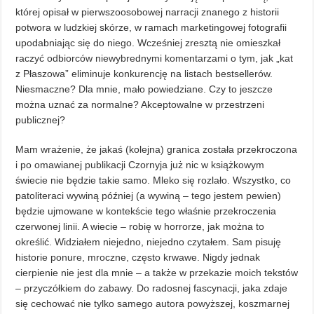
której opisał w pierwszoosobowej narracji znanego z historii
potwora w ludzkiej skórze, w ramach marketingowej fotografii
upodabniając się do niego. Wcześniej zresztą nie omieszkał
raczyć odbiorców niewybrednymi komentarzami o tym, jak „kat
z Płaszowa” eliminuje konkurencję na listach bestsellerów.
Niesmaczne? Dla mnie, mało powiedziane. Czy to jeszcze
można uznać za normalne? Akceptowalne w przestrzeni
publicznej?
Mam wrażenie, że jakaś (kolejna) granica została przekroczona
i po omawianej publikacji Czornyja już nic w książkowym
świecie nie będzie takie samo. Mleko się rozlało. Wszystko, co
patoliteraci wywiną później (a wywiną – tego jestem pewien)
będzie ujmowane w kontekście tego właśnie przekroczenia
czerwonej linii. A wiecie – robię w horrorze, jak można to
określić. Widziałem niejedno, niejedno czytałem. Sam pisuję
historie ponure, mroczne, często krwawe. Nigdy jednak
cierpienie nie jest dla mnie – a także w przekazie moich tekstów
– przyczółkiem do zabawy. Do radosnej fascynacji, jaka zdaje
się cechować nie tylko samego autora powyższej, koszmarnej