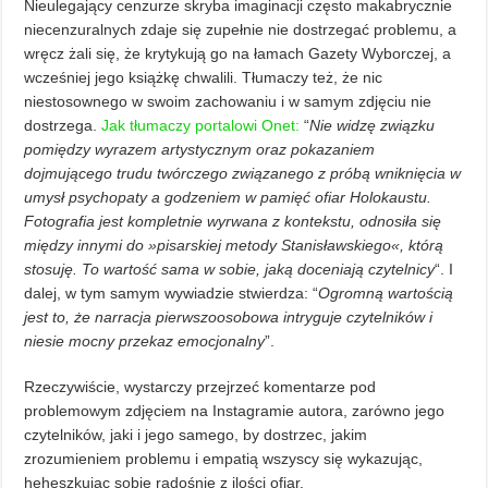
Nieulegający cenzurze skryba imaginacji często makabrycznie
niecenzuralnych zdaje się zupełnie nie dostrzegać problemu, a
wręcz żali się, że krytykują go na łamach Gazety Wyborczej, a
wcześniej jego książkę chwalili. Tłumaczy też, że nic
niestosownego w swoim zachowaniu i w samym zdjęciu nie
dostrzega.
Jak tłumaczy portalowi Onet:
“
Nie widzę związku
pomiędzy wyrazem artystycznym oraz pokazaniem
dojmującego trudu twórczego związanego z próbą wniknięcia w
umysł psychopaty a godzeniem w pamięć ofiar Holokaustu.
Fotografia jest kompletnie wyrwana z kontekstu, odnosiła się
między innymi do »pisarskiej metody Stanisławskiego«, którą
stosuję. To wartość sama w sobie, jaką doceniają czytelnicy
“. I
dalej, w tym samym wywiadzie stwierdza: “
Ogromną wartością
jest to, że narracja pierwszoosobowa intryguje czytelników i
niesie mocny przekaz emocjonalny
”.
Rzeczywiście, wystarczy przejrzeć komentarze pod
problemowym zdjęciem na Instagramie autora, zarówno jego
czytelników, jaki i jego samego, by dostrzec, jakim
zrozumieniem problemu i empatią wszyscy się wykazując,
heheszkując sobie radośnie z ilości ofiar.