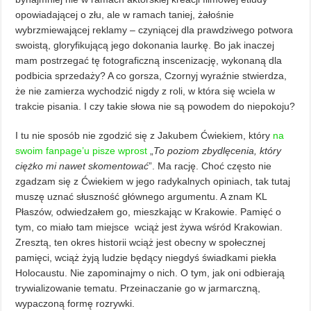
opowiadającej o złu, ale w ramach taniej, żałośnie
wybrzmiewającej reklamy – czyniącej dla prawdziwego potwora
swoistą, gloryfikującą jego dokonania laurkę. Bo jak inaczej
mam postrzegać tę fotograficzną inscenizację, wykonaną dla
podbicia sprzedaży? A co gorsza, Czornyj wyraźnie stwierdza,
że nie zamierza wychodzić nigdy z roli, w która się wciela w
trakcie pisania. I czy takie słowa nie są powodem do niepokoju?
I tu nie sposób nie zgodzić się z Jakubem Ćwiekiem, który
na
swoim fanpage’u pisze wprost
„
To poziom zbydlęcenia, który
ciężko mi nawet skomentować
”. Ma rację. Choć często nie
zgadzam się z Ćwiekiem w jego radykalnych opiniach, tak tutaj
muszę uznać słuszność głównego argumentu. A znam KL
Płaszów, odwiedzałem go, mieszkając w Krakowie. Pamięć o
tym, co miało tam miejsce wciąż jest żywa wśród Krakowian.
Zresztą, ten okres historii wciąż jest obecny w społecznej
pamięci, wciąż żyją ludzie będący niegdyś świadkami piekła
Holocaustu. Nie zapominajmy o nich. O tym, jak oni odbierają
trywializowanie tematu. Przeinaczanie go w jarmarczną,
wypaczoną formę rozrywki.