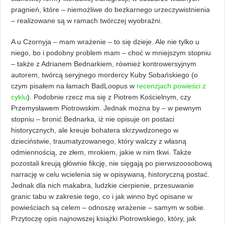
pragnień, które – niemożliwe do bezkarnego urzeczywistnienia
– realizowane są w ramach twórczej wyobraźni.
A u Czornyja – mam wrażenie – to się dzieje. Ale nie tylko u
niego, bo i podobny problem mam – choć w mniejszym stopniu
– także z Adrianem Bednarkiem, również kontrowersyjnym
autorem, twórcą seryjnego mordercy Kuby Sobańskiego (o
czym pisałem na łamach BadLoopus w
recenzjach powieści z
cyklu
). Podobnie rzecz ma się z Piotrem Kościelnym, czy
Przemysławem Piotrowskim. Jednak można by – w pewnym
stopniu – bronić Bednarka, iż nie opisuje on postaci
historycznych, ale kreuje bohatera skrzywdzonego w
dzieciństwie, traumatyzowanego, który walczy z własną
odmiennością, ze złem, mrokiem, jakie w nim tkwi. Także
pozostali kreują głównie fikcję, nie sięgają po pierwszoosobową
narrację w celu wcielenia się w opisywaną, historyczną postać.
Jednak dla nich makabra, ludzkie cierpienie, przesuwanie
granic tabu w zakresie tego, co i jak winno być opisane w
powieściach są celem – odnoszę wrażenie – samym w sobie.
Przytoczę opis najnowszej książki Piotrowskiego, który, jak