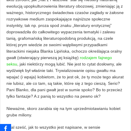
ewolucją upopkulturowienia literatury obozowej, zmieniając ją z
ważnego, historycznego świadectwa czasów zagłady w żałosne
rozrywkowe medium zaspokajające najniższe społeczne
instynkty, tak np. proza spod znaku „literatury erotycznej”
doprowadziła do całkowitego wypaczenia tematyki i zalewu
tanią, grafomańską literaturopodobną produkcją, na czele
której prym wiedzie ze swoimi wątpliwymi przypadkami
literackimi niejaka Blanka Lipińska, ochoczo określająca oralny
gwałt (otwierający pierwszą jej książkę)
rodzajem fajnego
seksu
, jaki niektórzy mogą lubić. Nie jest to cytat dosłowny, ale
wydźwięk był właśnie taki. Trywializowanie opisu gwałtu ma
wpajać (i wpaja) kobietom, że to jest ok, że ty może tego akurat
nie lubisz, ale co tam, są takie, które się z tego cieszą. Serio?
Pani Blanko, dla pani gwałt jest w sumie spoko? Bo to przecież
tylko fantazje? A z panią to wszystko na pewno ok?
Nieważne, skoro zarabia się na tym uprzedmiotawianiu kobiet
grube miliony.
I pal sześć, jak to wszystko jest napisane, w sensie