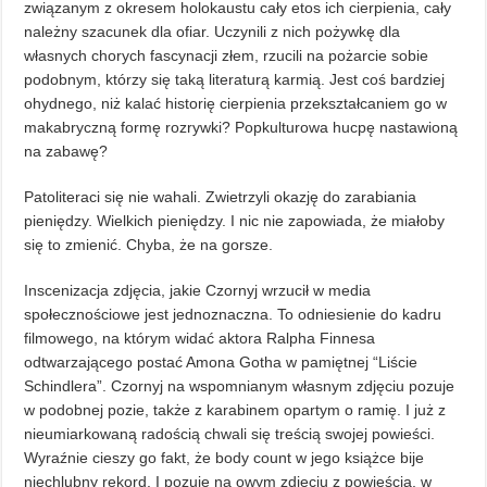
związanym z okresem holokaustu cały etos ich cierpienia, cały
należny szacunek dla ofiar. Uczynili z nich pożywkę dla
własnych chorych fascynacji złem, rzucili na pożarcie sobie
podobnym, którzy się taką literaturą karmią. Jest coś bardziej
ohydnego, niż kalać historię cierpienia przekształcaniem go w
makabryczną formę rozrywki? Popkulturowa hucpę nastawioną
na zabawę?
Patoliteraci się nie wahali. Zwietrzyli okazję do zarabiania
pieniędzy. Wielkich pieniędzy. I nic nie zapowiada, że miałoby
się to zmienić. Chyba, że na gorsze.
Inscenizacja zdjęcia, jakie Czornyj wrzucił w media
społecznościowe jest jednoznaczna. To odniesienie do kadru
filmowego, na którym widać aktora Ralpha Finnesa
odtwarzającego postać Amona Gotha w pamiętnej “Liście
Schindlera”. Czornyj na wspomnianym własnym zdjęciu pozuje
w podobnej pozie, także z karabinem opartym o ramię. I już z
nieumiarkowaną radością chwali się treścią swojej powieści.
Wyraźnie cieszy go fakt, że body count w jego książce bije
niechlubny rekord. I pozuje na owym zdjęciu z powieścią, w