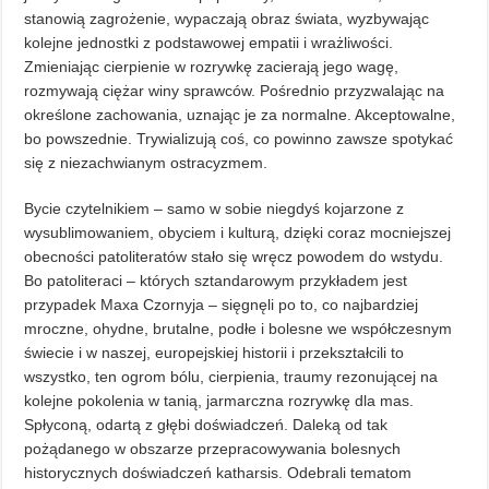
stanowią zagrożenie, wypaczają obraz świata, wyzbywając
kolejne jednostki z podstawowej empatii i wrażliwości.
Zmieniając cierpienie w rozrywkę zacierają jego wagę,
rozmywają ciężar winy sprawców. Pośrednio przyzwalając na
określone zachowania, uznając je za normalne. Akceptowalne,
bo powszednie. Trywializują coś, co powinno zawsze spotykać
się z niezachwianym ostracyzmem.
Bycie czytelnikiem – samo w sobie niegdyś kojarzone z
wysublimowaniem, obyciem i kulturą, dzięki coraz mocniejszej
obecności patoliteratów stało się wręcz powodem do wstydu.
Bo patoliteraci – których sztandarowym przykładem jest
przypadek Maxa Czornyja – sięgnęli po to, co najbardziej
mroczne, ohydne, brutalne, podłe i bolesne we współczesnym
świecie i w naszej, europejskiej historii i przekształcili to
wszystko, ten ogrom bólu, cierpienia, traumy rezonującej na
kolejne pokolenia w tanią, jarmarczna rozrywkę dla mas.
Spłyconą, odartą z głębi doświadczeń. Daleką od tak
pożądanego w obszarze przepracowywania bolesnych
historycznych doświadczeń katharsis. Odebrali tematom