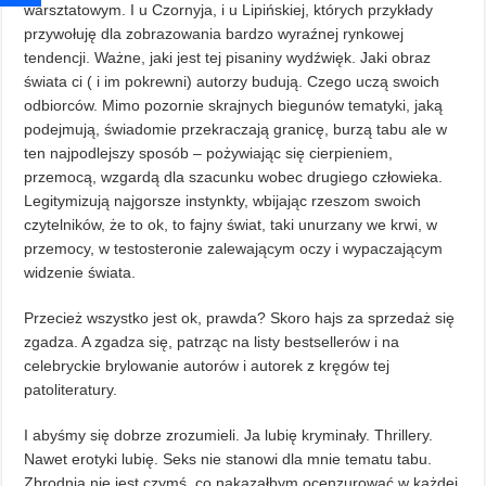
warsztatowym. I u Czornyja, i u Lipińskiej, których przykłady
przywołuję dla zobrazowania bardzo wyraźnej rynkowej
tendencji. Ważne, jaki jest tej pisaniny wydźwięk. Jaki obraz
świata ci ( i im pokrewni) autorzy budują. Czego uczą swoich
odbiorców. Mimo pozornie skrajnych biegunów tematyki, jaką
podejmują, świadomie przekraczają granicę, burzą tabu ale w
ten najpodlejszy sposób – pożywiając się cierpieniem,
przemocą, wzgardą dla szacunku wobec drugiego człowieka.
Legitymizują najgorsze instynkty, wbijając rzeszom swoich
czytelników, że to ok, to fajny świat, taki unurzany we krwi, w
przemocy, w testosteronie zalewającym oczy i wypaczającym
widzenie świata.
Przecież wszystko jest ok, prawda? Skoro hajs za sprzedaż się
zgadza. A zgadza się, patrząc na listy bestsellerów i na
celebryckie brylowanie autorów i autorek z kręgów tej
patoliteratury.
I abyśmy się dobrze zrozumieli. Ja lubię kryminały. Thrillery.
Nawet erotyki lubię. Seks nie stanowi dla mnie tematu tabu.
Zbrodnia nie jest czymś, co nakazałbym ocenzurować w każdej