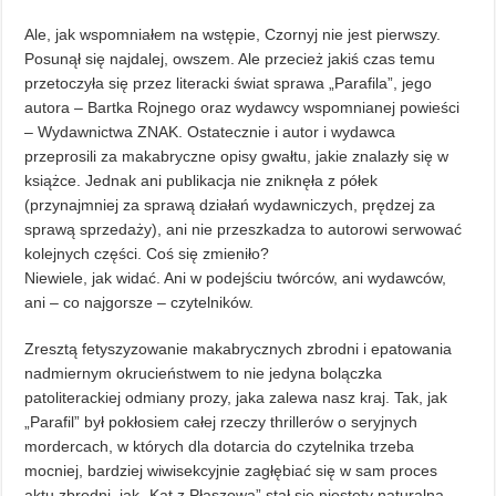
Ale, jak wspomniałem na wstępie, Czornyj nie jest pierwszy.
Posunął się najdalej, owszem. Ale przecież jakiś czas temu
przetoczyła się przez literacki świat sprawa „Parafila”, jego
autora – Bartka Rojnego oraz wydawcy wspomnianej powieści
– Wydawnictwa ZNAK. Ostatecznie i autor i wydawca
przeprosili za makabryczne opisy gwałtu, jakie znalazły się w
książce. Jednak ani publikacja nie zniknęła z półek
(przynajmniej za sprawą działań wydawniczych, prędzej za
sprawą sprzedaży), ani nie przeszkadza to autorowi serwować
kolejnych części. Coś się zmieniło?
Niewiele, jak widać. Ani w podejściu twórców, ani wydawców,
ani – co najgorsze – czytelników.
Zresztą fetyszyzowanie makabrycznych zbrodni i epatowania
nadmiernym okrucieństwem to nie jedyna bolączka
patoliterackiej odmiany prozy, jaka zalewa nasz kraj. Tak, jak
„Parafil” był pokłosiem całej rzeczy thrillerów o seryjnych
mordercach, w których dla dotarcia do czytelnika trzeba
mocniej, bardziej wiwisekcyjnie zagłębiać się w sam proces
aktu zbrodni, jak „Kat z Płaszowa” stał się niestety naturalną