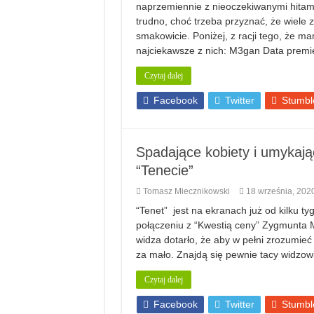
naprzemiennie z nieoczekiwanymi hitam
trudno, choć trzeba przyznać, że wiele
smakowicie. Poniżej, z racji tego, że 
najciekawsze z nich: M3gan Data premi
Czytaj dalej
Facebook
Twitter
Stumbl
Spadające kobiety i umykają
“Tenecie”
Tomasz Miecznikowski
18 września, 202
“Tenet” jest na ekranach już od kilku 
połączeniu z “Kwestią ceny” Zygmunta 
widza dotarło, że aby w pełni zrozumieć
za mało. Znajdą się pewnie tacy widzow
Czytaj dalej
Facebook
Twitter
Stumbl