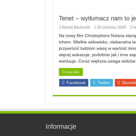
Tenet – wytłumacz nam to jes
Maciej Bachorski
26 sierpnia, 2020
Ar
Na nowy film Christophera Nolana staraj
tchem. Wielkie widowisko, niebanalna t
przywrócić ludziom wiarę w wartość kino
więcej wskazuje, podobnie jak i inne as
ewoluuje. Coraz większa uwaga widzów
Czytaj dalej
Facebook
Twitter
Stumbl
Informacje