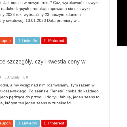
i. Jak będzie w nowym roku? Cóż, wyrokować niezwykle
 z nadchodzących produkcji zapowiada się niezwykle
mamy 2023 rok, wybraliśmy 23 naszym zdaniem
ery światowej: 13.01.2023 Data premiery w …
eupon
LinkedIn
Pinterest
ce szczegóły, czyli kwestia ceny w
0
Artykuły
0
tygodni, a my wciąż nad nim rozmyślamy. Tym razem w
Miłoszewskiego. Po seansie “Tenetu” chyba do każdego
 jego pędzącą do przodu i do tyłu fabułę, jeden seans to
ie, którym ten jeden seans w zupełności …
eupon
LinkedIn
Pinterest