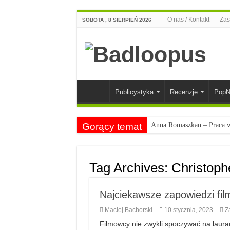
O nas / Kontakt
Zas
SOBOTA , 8 SIERPIEŃ 2026
Publicystyka
Recenzje
PopN
Gorący temat
Anna Romaszkan – Praca w 
Najciekawsze książki o kob
Najlepsze mangi dla doros
Tag Archives:
Christoph
Najciekawsze zapowiedzi 
Najciekawsze zapowiedzi fi
Maciej Bachorski
10 stycznia, 2023
Z
Filmowcy nie zwykli spoczywać na laurac