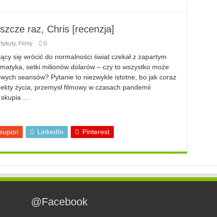
zcze raz, Chris [recenzja]
tykuły
,
Filmy
0
ący się wrócić do normalności świat czekał z zapartym
ematyka, setki milionów dolarów – czy to wszystko może
wych seansów? Pytanie to niezwykle istotne, bo jak coraz
pekty życia, przemysł filmowy w czasach pandemii
 skupia …
eupon
LinkedIn
Pinterest
@Facebook