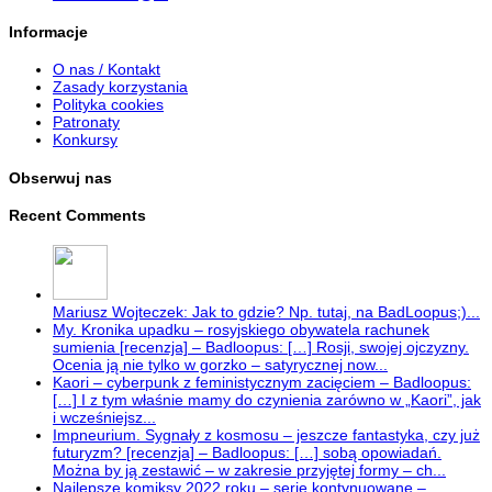
Informacje
O nas / Kontakt
Zasady korzystania
Polityka cookies
Patronaty
Konkursy
Obserwuj nas
Recent Comments
Mariusz Wojteczek: Jak to gdzie? Np. tutaj, na BadLoopus;)...
My. Kronika upadku – rosyjskiego obywatela rachunek
sumienia [recenzja] – Badloopus: […] Rosji, swojej ojczyzny.
Ocenia ją nie tylko w gorzko – satyrycznej now...
Kaori – cyberpunk z feministycznym zacięciem – Badloopus:
[…] I z tym właśnie mamy do czynienia zarówno w „Kaori”, jak
i wcześniejsz...
Impneurium. Sygnały z kosmosu – jeszcze fantastyka, czy już
futuryzm? [recenzja] – Badloopus: […] sobą opowiadań.
Można by ją zestawić – w zakresie przyjętej formy – ch...
Najlepsze komiksy 2022 roku – serie kontynuowane –