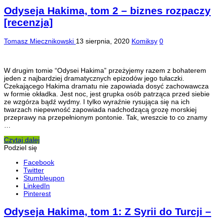
Odyseja Hakima, tom 2 – biznes rozpaczy
[recenzja]
Tomasz Miecznikowski
13 sierpnia, 2020
Komiksy
0
W drugim tomie “Odysei Hakima” przeżyjemy razem z bohaterem
jeden z najbardziej dramatycznych epizodów jego tułaczki.
Czekającego Hakima dramatu nie zapowiada dosyć zachowawcza
w formie okładka. Jest noc, jest grupka osób patrząca przed siebie
ze wzgórza bądź wydmy. I tylko wyraźnie rysująca się na ich
twarzach niepewność zapowiada nadchodzącą grozę morskiej
przeprawy na przepełnionym pontonie. Tak, wreszcie to co znamy
…
Czytaj dalej
Podziel się
Facebook
Twitter
Stumbleupon
LinkedIn
Pinterest
Odyseja Hakima, tom 1: Z Syrii do Turcji –