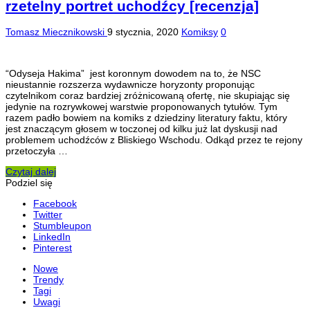
rzetelny portret uchodźcy [recenzja]
Tomasz Miecznikowski
9 stycznia, 2020
Komiksy
0
“Odyseja Hakima” jest koronnym dowodem na to, że NSC
nieustannie rozszerza wydawnicze horyzonty proponując
czytelnikom coraz bardziej zróżnicowaną ofertę, nie skupiając się
jedynie na rozrywkowej warstwie proponowanych tytułów. Tym
razem padło bowiem na komiks z dziedziny literatury faktu, który
jest znaczącym głosem w toczonej od kilku już lat dyskusji nad
problemem uchodźców z Bliskiego Wschodu. Odkąd przez te rejony
przetoczyła …
Czytaj dalej
Podziel się
Facebook
Twitter
Stumbleupon
LinkedIn
Pinterest
Nowe
Trendy
Tagi
Uwagi