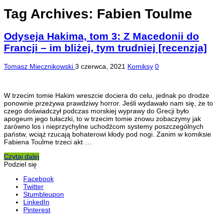
Tag Archives:
Fabien Toulme
Odyseja Hakima, tom 3: Z Macedonii do
Francji – im bliżej, tym trudniej [recenzja]
Tomasz Miecznikowski
3 czerwca, 2021
Komiksy
0
W trzecim tomie Hakim wreszcie dociera do celu, jednak po drodze
ponownie przeżywa prawdziwy horror. Jeśli wydawało nam się, że to
czego doświadczył podczas morskiej wyprawy do Grecji było
apogeum jego tułaczki, to w trzecim tomie znowu zobaczymy jak
zarówno los i nieprzychylne uchodźcom systemy poszczególnych
państw, wciąż rzucają bohaterowi kłody pod nogi. Zanim w komiksie
Fabiena Toulme trzeci akt …
Czytaj dalej
Podziel się
Facebook
Twitter
Stumbleupon
LinkedIn
Pinterest