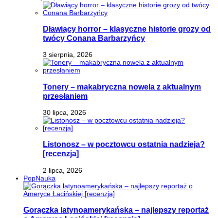
Dławiący horror – klasyczne historie grozy od
twócy Conana Barbarzyńcy
3 sierpnia, 2026
Tonery – makabryczna nowela z aktualnym
przesłaniem
30 lipca, 2026
Listonosz – w pocztowcu ostatnia nadzieja?
[recenzja]
2 lipca, 2026
PopNauka
Gorączka latynoamerykańska – najlepszy reportaż