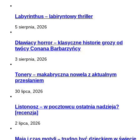
Labyrinthus – labiryntowy thriller
5 sierpnia, 2026
Dławiący horror – klasyczne historie grozy od
twócy Conana Barbarzyńcy
3 sierpnia, 2026
Tonery – makabryczna nowela z aktualnym
przesłaniem
30 lipca, 2026
Listonosz – w pocztowcu ostatnia nadzieja?
[recenzja]
2 lipca, 2026
Maja i czas motyli – trudno być dzieckiem w świecie