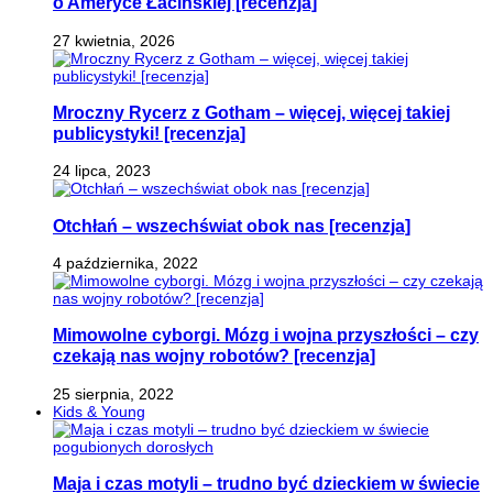
o Ameryce Łacińskiej [recenzja]
27 kwietnia, 2026
Mroczny Rycerz z Gotham – więcej, więcej takiej
publicystyki! [recenzja]
24 lipca, 2023
Otchłań – wszechświat obok nas [recenzja]
4 października, 2022
Mimowolne cyborgi. Mózg i wojna przyszłości – czy
czekają nas wojny robotów? [recenzja]
25 sierpnia, 2022
Kids & Young
Maja i czas motyli – trudno być dzieckiem w świecie