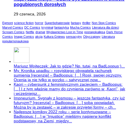
pogubionych dorosłych
29 czerwca, 2026
Egmont
science fiction
horror
Superbohaterowie
fantasy
thriller
Non Stop Comics
Marvel Comics
DC Comics
kryminał
fantastyka
Mucha Comics
Literatura dla dzieci
Scream Comics
Netflix
dramat
Wydawnictwo Lost in Time
postapokalipsa
Dark Horse
Comics
Image Comics
akcja
Kultura Gniewu
sensacyjny
Obyczajowy
Literatura
popularnonaukowa
Mariusz Wojteczek: Jak to gdzie? Np. tutaj, na BadLoopus;)...
My. Kronika upadku – rosyjskiego obywatela rachunek
sumienia [recenzja] – Badloopus: […] Rosji, swojej ojczyzny.
Ocenia ją nie tylko w gorzko – satyrycznej now...
Kaori – cyberpunk z feministycznym zacięciem – Badloopus:
[…] I z tym właśnie mamy do czynienia zarówno w „Kaori”, jak
i wcześniejsz...
Impneurium. Sygnały z kosmosu – jeszcze fantastyka, czy już
futuryzm? [recenzja] – Badloopus: […] sobą opowiadań.
Można by ją zestawić – w zakresie przyjętej formy – ch...
Najlepsze komiksy 2022 roku – serie kontynuowane –
Badloopus: […] w “Injustice” mieliśmy najpierw konflikt
podstawowy, na Ziemi, między...