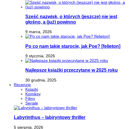
Sześć nazwisk, o których (jeszcze) nie jest
głośno, a (już) powinno
9 marca, 2026
Po co nam takie starocie, jak Poe? [felieton]
9 stycznia, 2026
Najlepsze książki przeczytane w 2025 roku
30 grudnia, 2025
Recenzje
Ksiazki
Komiksy
Filmy
Seriale
Labyrinthus – labiryntowy thriller
5 sierpnia, 2026