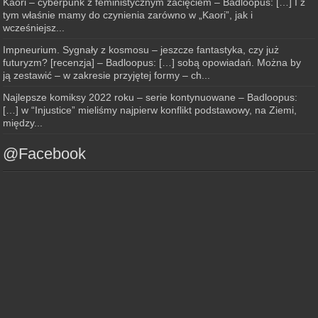
Kaori – cyberpunk z feministycznym zacięciem – Badloopus: […] I z
tym właśnie mamy do czynienia zarówno w „Kaori”, jak i
wcześniejsz...
Impneurium. Sygnały z kosmosu – jeszcze fantastyka, czy już
futuryzm? [recenzja] – Badloopus: […] sobą opowiadań. Można by
ją zestawić – w zakresie przyjętej formy – ch...
Najlepsze komiksy 2022 roku – serie kontynuowane – Badloopus:
[…] w “Injustice” mieliśmy najpierw konflikt podstawowy, na Ziemi,
między...
@Facebook