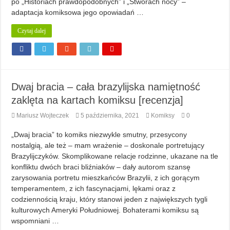
po „Historiach prawdopodobnych” i „Stworach nocy” –
adaptacja komiksowa jego opowiadań …
Czytaj dalej
Dwaj bracia – cała brazylijska namiętność
zaklęta na kartach komiksu [recenzja]
Mariusz Wojteczek
5 października, 2021
Komiksy
0
„Dwaj bracia” to komiks niezwykle smutny, przesycony
nostalgią, ale też – mam wrażenie – doskonale portretujący
Brazylijczyków. Skomplikowane relacje rodzinne, ukazane na tle
konfliktu dwóch braci bliźniaków – dały autorom szansę
zarysowania portretu mieszkańców Brazylii, z ich gorącym
temperamentem, z ich fascynacjami, lękami oraz z
codziennością kraju, który stanowi jeden z największych tygli
kulturowych Ameryki Południowej. Bohaterami komiksu są
wspomniani …