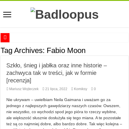
Anna Romaszkan – Praca w prosektorium nie pomaga oswoić się ze śmiercią
Tag Archives:
Fabio Moon
Najciekawsze książki o kobietach nauki
Szkło, śnieg i jabłka oraz inne historie –
Najlepsze mangi dla dorosłych
zachwyca tak w treści, jak w formie
Najciekawsze zapowiedzi komiksowe na 2023 rok
[recenzja]
Mariusz Wojteczek
21 lipca, 2022
Komiksy
0
Nie ukrywam – uwielbiam Neila Gaimana i uważam go za
jednego z najlepszych gawędziarzy naszych czasów. Owszem,
nie wszystko, co wychodzi spod jego pióra to rzeczy wybitne,
ale większość słusznie dosłużyła się tego miana. A te pozostałe
też są co najmniej dobre, albo bardzo dobre. Tak więc kolejna –