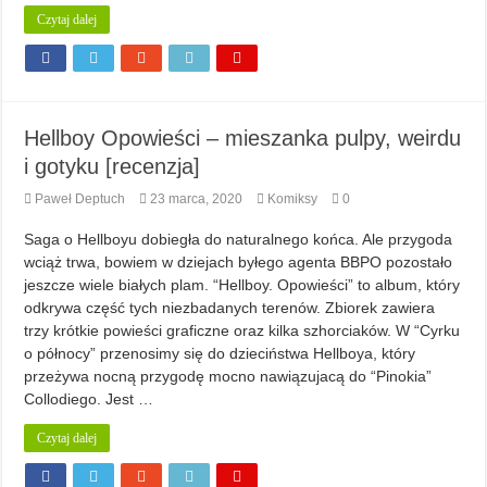
Czytaj dalej
Hellboy Opowieści – mieszanka pulpy, weirdu
i gotyku [recenzja]
Paweł Deptuch
23 marca, 2020
Komiksy
0
Saga o Hellboyu dobiegła do naturalnego końca. Ale przygoda
wciąż trwa, bowiem w dziejach byłego agenta BBPO pozostało
jeszcze wiele białych plam. “Hellboy. Opowieści” to album, który
odkrywa część tych niezbadanych terenów. Zbiorek zawiera
trzy krótkie powieści graficzne oraz kilka szhorciaków. W “Cyrku
o północy” przenosimy się do dzieciństwa Hellboya, który
przeżywa nocną przygodę mocno nawiązujacą do “Pinokia”
Collodiego. Jest …
Czytaj dalej