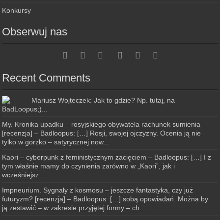
Konkursy
Obserwuj nas
Recent Comments
Mariusz Wojteczek: Jak to gdzie? Np. tutaj, na
BadLoopus;)...
My. Kronika upadku – rosyjskiego obywatela rachunek sumienia
[recenzja] – Badloopus: […] Rosji, swojej ojczyzny. Ocenia ją nie
tylko w gorzko – satyrycznej now...
Kaori – cyberpunk z feministycznym zacięciem – Badloopus: […] I z
tym właśnie mamy do czynienia zarówno w „Kaori”, jak i
wcześniejsz...
Impneurium. Sygnały z kosmosu – jeszcze fantastyka, czy już
futuryzm? [recenzja] – Badloopus: […] sobą opowiadań. Można by
ją zestawić – w zakresie przyjętej formy – ch...