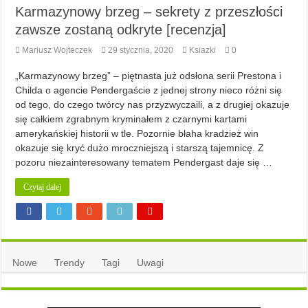
Karmazynowy brzeg – sekrety z przeszłości
zawsze zostaną odkryte [recenzja]
Mariusz Wojteczek
29 stycznia, 2020
Ksiazki
0
„Karmazynowy brzeg” – piętnasta już odsłona serii Prestona i
Childa o agencie Pendergaście z jednej strony nieco różni się
od tego, do czego twórcy nas przyzwyczaili, a z drugiej okazuje
się całkiem zgrabnym kryminałem z czarnymi kartami
amerykańskiej historii w tle. Pozornie błaha kradzież win
okazuje się kryć dużo mroczniejszą i starszą tajemnicę. Z
pozoru niezainteresowany tematem Pendergast daje się …
Czytaj dalej
Nowe
Trendy
Tagi
Uwagi