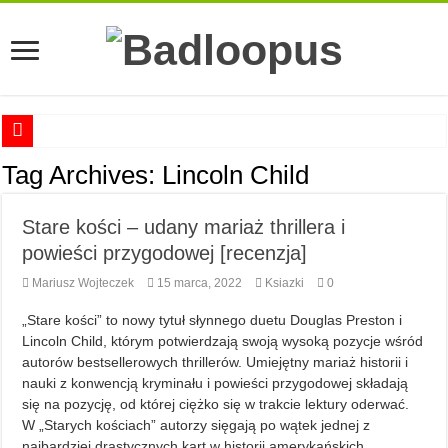
Anna Romaszkan – Praca w prosektorium nie pomaga oswoić się ze śmiercią
Tag Archives:
Lincoln Child
Najciekawsze książki o kobietach nauki
Stare kości – udany mariaż thrillera i
Najlepsze mangi dla dorosłych
powieści przygodowej [recenzja]
Najciekawsze zapowiedzi komiksowe na 2023 rok
Mariusz Wojteczek
15 marca, 2022
Ksiazki
0
„Stare kości” to nowy tytuł słynnego duetu Douglas Preston i
Lincoln Child, którym potwierdzają swoją wysoką pozycje wśród
autorów bestsellerowych thrillerów. Umiejętny mariaż historii i
nauki z konwencją kryminału i powieści przygodowej składają
się na pozycję, od której ciężko się w trakcie lektury oderwać.
W „Starych kościach” autorzy sięgają po wątek jednej z
najbardziej drastycznych kart w historii amerykańskich