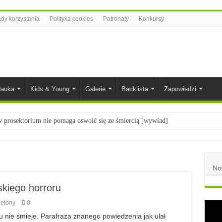
dy korzystania
Polityka cookies
Patronaty
Konkursy
auka
Kids & Young
Galerie
Backlista
Zapowiedzi
prosektorium nie pomaga oswoić się ze śmiercią [wywiad]
ietach nauki
łych
No
komiksowe na 2023 rok
kiego horroru
ietony
0
ku nie śmieje. Parafraza znanego powiedzenia jak ulał