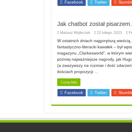
Facebook
Twitter
Stumbl
Jak chatbot został pisarzem.
Mariusz Wojteczek
22 lutego, 2023
Fe
W ostatnich dniach najgorętszą wieścią, 
fantastyczno-literacki kawałek – był wp
magazynu „Clarkesworld”, w którym wie
później najważniejsze nagrody, jak Hug
(a zważywszy na rozmiar i ilość zdarze
ilościach propozycji …
Czytaj dalej
Facebook
Twitter
Stumbl