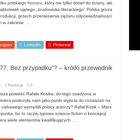
u polskiego horroru, który nie tylko dotarł do ściany, ale
kkolwiek ujętego „środowiska literackiego” Polska groza
produkcji, grzech przeniesienia ciężaru odpowiedzialności
em w zakresie …
eupon
LinkedIn
Pinterest
77. Bez przypadku”? – krótki przewodnik
3
Rankingi
0
wsza powieść Rafała Kosika, do tego osadzona w
miera posłużyła nam jako punkt wyjścia do rozważań na
 ciekawego wymyślili polscy autorzy? Rafał Kosik – Mars
unka, bo to raczej typowa science fiction o koncepcji
wiera wiele elementów kwalifikujących …