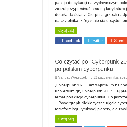
pasuje do sytuacji na wydawniczym poletk
zaczął przypominać smutną karykaturę ja
dotarła do ściany. Cierpi na grzech nad
na czytelnika, który staje się decydent
Czytaj dalej
Facebook
Twitter
Stumbl
Co czytać po “Cyberpunk 20
po polskim cyberpunku
Mariusz Wojteczek
12 października, 202
„Cyberpunk2077. Bez wyjścia” to najno
uniwersum gry Cyberpunk 2077. Jej pre
temat polskiego cyberpunka. Co jeszcze
– Powergraph Nieklasyczne ujęcie cyberp
terraformingu tytułowej planety, ale za
Czytaj dalej