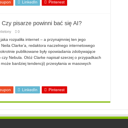
eupon
LinkedIn
Pinterest
 Czy pisarze powinni bać się AI?
lietony
0
jaka rozpaliła internet – a przynajmniej ten jego
is Neila Clarke’a, redaktora naczelnego internetowego
lokrotnie publikowane były opowiadania zdobywające
o czy Nebula. Otóż Clarke napisał szerzej o przypadkach
ń może bardziej tendencji) przesyłania w masowych
eupon
LinkedIn
Pinterest