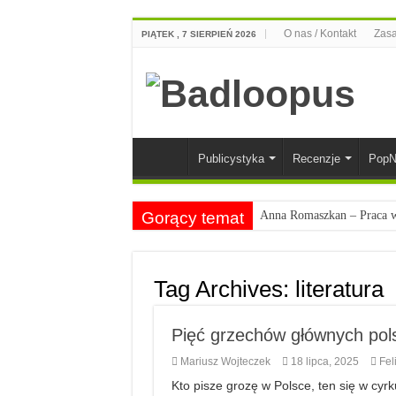
O nas / Kontakt
Zasa
PIĄTEK , 7 SIERPIEŃ 2026
Publicystyka
Recenzje
PopN
Gorący temat
Anna Romaszkan – Praca w 
Najciekawsze książki o kob
Najlepsze mangi dla doros
Tag Archives:
literatura
Najciekawsze zapowiedzi 
Pięć grzechów głównych pols
Mariusz Wojteczek
18 lipca, 2025
Fel
Kto pisze grozę w Polsce, ten się w cyr