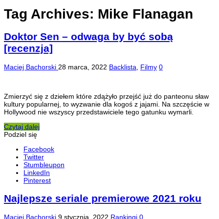
Tag Archives:
Mike Flanagan
Doktor Sen – odwaga by być sobą
[recenzja]
Maciej Bachorski
28 marca, 2022
Backlista
,
Filmy
0
Zmierzyć się z dziełem które zdążyło przejść już do panteonu sław
kultury popularnej, to wyzwanie dla kogoś z jajami. Na szczęście w
Hollywood nie wszyscy przedstawiciele tego gatunku wymarli.
Czytaj dalej
Podziel się
Facebook
Twitter
Stumbleupon
LinkedIn
Pinterest
Najlepsze seriale premierowe 2021 roku
Maciej Bachorski
9 stycznia, 2022
Rankingi
0