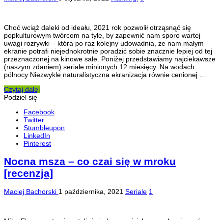
Choć wciąż daleki od ideału, 2021 rok pozwolił otrząsnąć się
popkulturowym twórcom na tyle, by zapewnić nam sporo wartej
uwagi rozrywki – która po raz kolejny udowadnia, że nam małym
ekranie potrafi niejednokrotnie poradzić sobie znacznie lepiej od tej
przeznaczonej na kinowe sale. Poniżej przedstawiamy najciekawsze
(naszym zdaniem) seriale minionych 12 miesięcy. Na wodach
północy Niezwykle naturalistyczna ekranizacja równie cenionej …
Czytaj dalej
Podziel się
Facebook
Twitter
Stumbleupon
LinkedIn
Pinterest
Nocna msza – co czai się w mroku
[recenzja]
Maciej Bachorski
1 października, 2021
Seriale
1