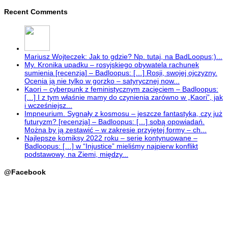
Recent Comments
Mariusz Wojteczek: Jak to gdzie? Np. tutaj, na BadLoopus;)...
My. Kronika upadku – rosyjskiego obywatela rachunek
sumienia [recenzja] – Badloopus: […] Rosji, swojej ojczyzny.
Ocenia ją nie tylko w gorzko – satyrycznej now...
Kaori – cyberpunk z feministycznym zacięciem – Badloopus:
[…] I z tym właśnie mamy do czynienia zarówno w „Kaori”, jak
i wcześniejsz...
Impneurium. Sygnały z kosmosu – jeszcze fantastyka, czy już
futuryzm? [recenzja] – Badloopus: […] sobą opowiadań.
Można by ją zestawić – w zakresie przyjętej formy – ch...
Najlepsze komiksy 2022 roku – serie kontynuowane –
Badloopus: […] w “Injustice” mieliśmy najpierw konflikt
podstawowy, na Ziemi, między...
@Facebook