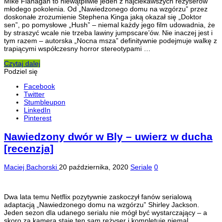
Mike Flanagan to niewątpliwie jeden z najciekawszych reżyserów
młodego pokolenia. Od „Nawiedzonego domu na wzgórzu” przez
doskonałe zrozumienie Stephena Kinga jaką okazał się „Doktor
sen”, po pomysłowe „Hush” – niemal każdy jego film udowadnia, że
by straszyć wcale nie trzeba lawiny jumpscare’ów. Nie inaczej jest i
tym razem – autorska „Nocna msza” definitywnie podejmuje walkę z
trapiącymi współczesny horror stereotypami …
Czytaj dalej
Podziel się
Facebook
Twitter
Stumbleupon
LinkedIn
Pinterest
Nawiedzony dwór w Bly – uwierz w ducha
[recenzja]
Maciej Bachorski
20 października, 2020
Seriale
0
Dwa lata temu Netflix pozytywnie zaskoczył fanów serialową
adaptacją „Nawiedzonego domu na wzgórzu” Shirley Jackson.
Jeden sezon dla udanego serialu nie mógł być wystarczający – a
skoro za kamerą staje ten sam reżyser i kompletuje niemal