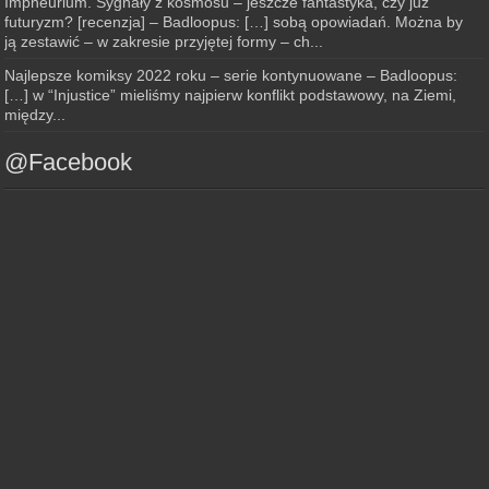
Impneurium. Sygnały z kosmosu – jeszcze fantastyka, czy już
futuryzm? [recenzja] – Badloopus: […] sobą opowiadań. Można by
ją zestawić – w zakresie przyjętej formy – ch...
Najlepsze komiksy 2022 roku – serie kontynuowane – Badloopus:
[…] w “Injustice” mieliśmy najpierw konflikt podstawowy, na Ziemi,
między...
@Facebook