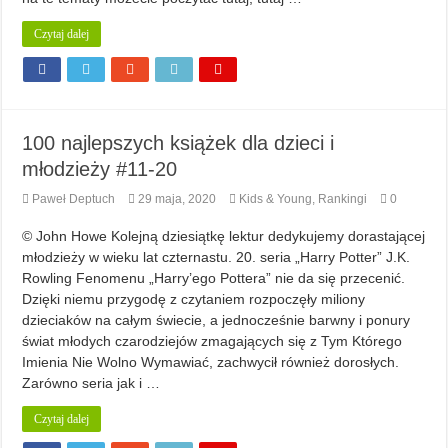
Czytaj dalej
100 najlepszych książek dla dzieci i
młodzieży #11-20
Paweł Deptuch
29 maja, 2020
Kids & Young
,
Rankingi
0
© John Howe Kolejną dziesiątkę lektur dedykujemy dorastającej
młodzieży w wieku lat czternastu. 20. seria „Harry Potter” J.K.
Rowling Fenomenu „Harry’ego Pottera” nie da się przecenić.
Dzięki niemu przygodę z czytaniem rozpoczęły miliony
dzieciaków na całym świecie, a jednocześnie barwny i ponury
świat młodych czarodziejów zmagających się z Tym Którego
Imienia Nie Wolno Wymawiać, zachwycił również dorosłych.
Zarówno seria jak i …
Czytaj dalej