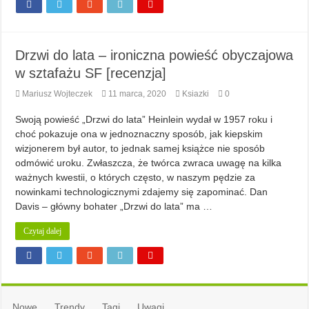
Drzwi do lata – ironiczna powieść obyczajowa
w sztafażu SF [recenzja]
Mariusz Wojteczek
11 marca, 2020
Ksiazki
0
Swoją powieść „Drzwi do lata” Heinlein wydał w 1957 roku i
choć pokazuje ona w jednoznaczny sposób, jak kiepskim
wizjonerem był autor, to jednak samej książce nie sposób
odmówić uroku. Zwłaszcza, że twórca zwraca uwagę na kilka
ważnych kwestii, o których często, w naszym pędzie za
nowinkami technologicznymi zdajemy się zapominać. Dan
Davis – główny bohater „Drzwi do lata” ma …
Czytaj dalej
Nowe
Trendy
Tagi
Uwagi