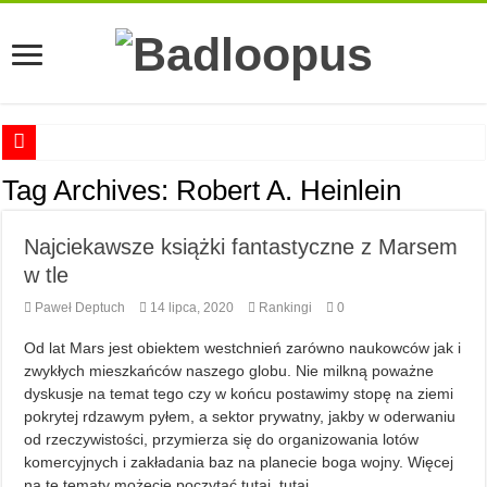
Anna Romaszkan – Praca w prosektorium nie pomaga oswoić się ze śmiercią
Tag Archives:
Robert A. Heinlein
Najciekawsze książki o kobietach nauki
Najciekawsze książki fantastyczne z Marsem
Najlepsze mangi dla dorosłych
w tle
Najciekawsze zapowiedzi komiksowe na 2023 rok
Paweł Deptuch
14 lipca, 2020
Rankingi
0
Od lat Mars jest obiektem westchnień zarówno naukowców jak i
zwykłych mieszkańców naszego globu. Nie milkną poważne
dyskusje na temat tego czy w końcu postawimy stopę na ziemi
pokrytej rdzawym pyłem, a sektor prywatny, jakby w oderwaniu
od rzeczywistości, przymierza się do organizowania lotów
komercyjnych i zakładania baz na planecie boga wojny. Więcej
na te tematy możecie poczytać tutaj, tutaj …