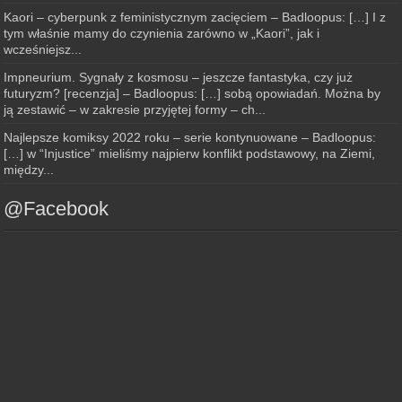
Kaori – cyberpunk z feministycznym zacięciem – Badloopus: […] I z
tym właśnie mamy do czynienia zarówno w „Kaori”, jak i
wcześniejsz...
Impneurium. Sygnały z kosmosu – jeszcze fantastyka, czy już
futuryzm? [recenzja] – Badloopus: […] sobą opowiadań. Można by
ją zestawić – w zakresie przyjętej formy – ch...
Najlepsze komiksy 2022 roku – serie kontynuowane – Badloopus:
[…] w “Injustice” mieliśmy najpierw konflikt podstawowy, na Ziemi,
między...
@Facebook