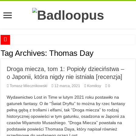
Anna Romaszkan – Praca w prosektorium nie pomaga oswoić się ze śmiercią
Tag Archives:
Thomas Day
Najciekawsze książki o kobietach nauki
Droga miecza, tom 1: Popioły dzieciństwa –
Najlepsze mangi dla dorosłych
o Japonii, która nigdy nie istniała [recenzja]
Najciekawsze zapowiedzi komiksowe na 2023 rok
Tomasz Miecznikowski
12 marca, 2021
Komiksy
0
Wydawnictwo Lost in Time w lutym 2021 roku postawiło na
gatunek fantasy. O ile “Świat Dryftu” to można by rzec fantasy
pełną gębą z trollami i elfami, tak “Droga miecza” to rodzaj
historycznej opowieści w tym gatunku, osadzona w Japonii za
czasów Miyamoto Musashiego. “Droga Miecza” powstała na
podstawie powieści Thomasa Daya, który napisał również
przedmowę do wydanego przez Lost …