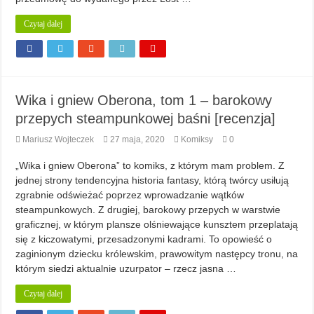
Czytaj dalej
Wika i gniew Oberona, tom 1 – barokowy
przepych steampunkowej baśni [recenzja]
Mariusz Wojteczek
27 maja, 2020
Komiksy
0
„Wika i gniew Oberona” to komiks, z którym mam problem. Z
jednej strony tendencyjna historia fantasy, którą twórcy usiłują
zgrabnie odświeżać poprzez wprowadzanie wątków
steampunkowych. Z drugiej, barokowy przepych w warstwie
graficznej, w którym plansze olśniewające kunsztem przeplatają
się z kiczowatymi, przesadzonymi kadrami. To opowieść o
zaginionym dziecku królewskim, prawowitym następcy tronu, na
którym siedzi aktualnie uzurpator – rzecz jasna …
Czytaj dalej