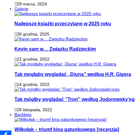
29 marca, 2024
Galerie
Najlepsze książki przeczytane w 2025 roku
30 grudnia, 2025
Kevin sam w… Związku Radzieckim
22 grudnia, 2022
Tak mogłaby wyglądać „Diuna” według H.R. Gigera
14 grudnia, 2022
Tak mógłby wyglądać “Tron” według Jodorowsky’e
28 listopada, 2022
Backlista
Wilkołak – triumf kina gatunkowego [recenzja]