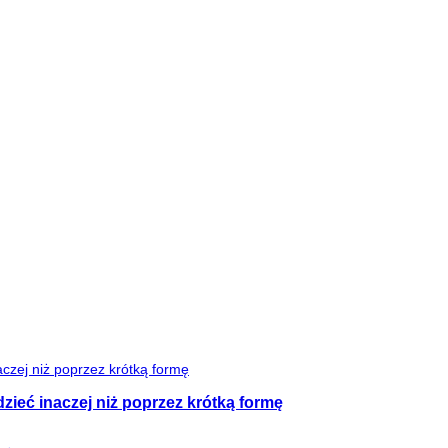
zieć inaczej niż poprzez krótką formę