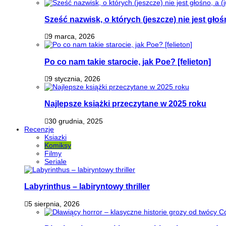
Sześć nazwisk, o których (jeszcze) nie jest głoś
9 marca, 2026
Po co nam takie starocie, jak Poe? [felieton]
9 stycznia, 2026
Najlepsze książki przeczytane w 2025 roku
30 grudnia, 2025
Recenzje
Ksiazki
Komiksy
Filmy
Seriale
Labyrinthus – labiryntowy thriller
5 sierpnia, 2026