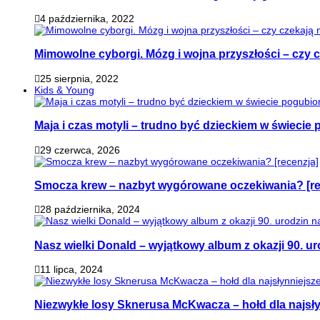
4 października, 2022
Mimowolne cyborgi. Mózg i wojna przyszłości – czy 
25 sierpnia, 2022
Kids & Young
Maja i czas motyli – trudno być dzieckiem w świeci
29 czerwca, 2026
Smocza krew – nazbyt wygórowane oczekiwania? [re
28 października, 2024
Nasz wielki Donald – wyjątkowy album z okazji 90. ur
11 lipca, 2024
Niezwykłe losy Sknerusa McKwacza – hołd dla najsły