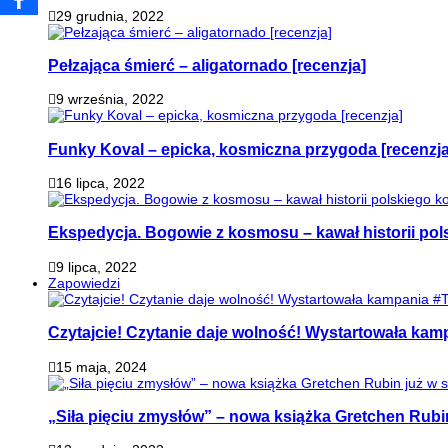
29 grudnia, 2022
Pełzająca śmierć – aligatornado [recenzja]
9 września, 2022
Funky Koval – epicka, kosmiczna przygoda [recenzja
16 lipca, 2022
Ekspedycja. Bogowie z kosmosu – kawał historii pol
9 lipca, 2022
Zapowiedzi
Czytajcie! Czytanie daje wolność! Wystartowała ka
15 maja, 2024
„Siła pięciu zmysłów” – nowa książka Gretchen Rubi