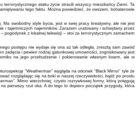
 terrorystycznego ataku życie stracili wszyscy mieszkańcy Ziemi. Ta
ozpamiętywaniu tego faktu. Można powiedzieć, że owszem, bohaterowie
 Ma swobodny style bycia, jest w swej pracy kreatywny, ale nie jest
jak i tajemniczych najemników. Zarazem uratowany i schwytany przez
 – pogodynek z lokalnej telewizji – stoi za terrorystycznym zamachem
jnego postępu nie wydaje się ona aż tak odległa, zresztą sam zawód
 zero zadęcia i pewien rodzaj gatunkowej umowności, zogniskowany jest
komiks na jego przebudzenie i pokierowanie własnym losem, ale w
 futurospekcję “Weatherman” wygląda na odcinek “Black Mirror” tyle że
ować rozglądając się na boki w naszej rzeczywistości, bądź po prostu
erman”. Mimo wierzchniej, czysto rozrywkowej formy, którą potęgują
 na pierwszy rzut oka. A do tego to dopiero początek przygody, która