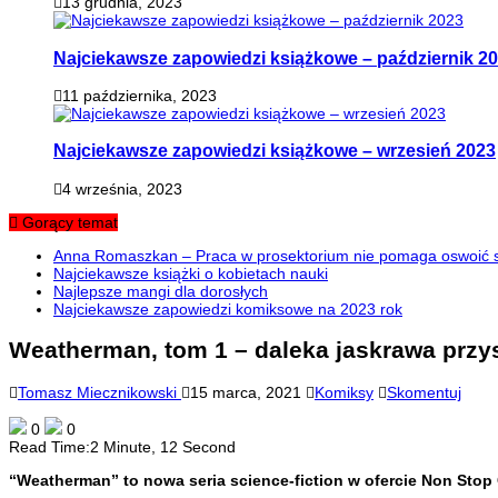
13 grudnia, 2023
Najciekawsze zapowiedzi książkowe – październik 2
11 października, 2023
Najciekawsze zapowiedzi książkowe – wrzesień 2023
4 września, 2023
Gorący temat
Anna Romaszkan – Praca w prosektorium nie pomaga oswoić si
Najciekawsze książki o kobietach nauki
Najlepsze mangi dla dorosłych
Najciekawsze zapowiedzi komiksowe na 2023 rok
Weatherman, tom 1 – daleka jaskrawa przys
Tomasz Miecznikowski
15 marca, 2021
Komiksy
Skomentuj
0
0
Read Time:
2 Minute, 12 Second
“Weatherman” to nowa seria science-fiction w ofercie Non Stop 