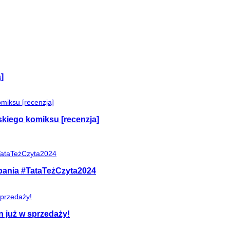
]
skiego komiksu [recenzja]
mpania #TataTeżCzyta2024
n już w sprzedaży!