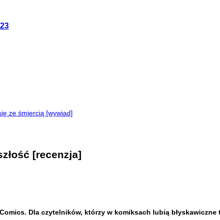
023
ę ze śmiercią [wywiad]
złość [recenzja]
Comics. Dla czytelników, którzy w komiksach lubią błyskawiczne 