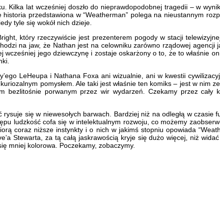
 Kilka lat wcześniej doszło do nieprawdopodobnej tragedii – w wyniku
dzi że historia przedstawiona w “Weatherman” polega na nieustannym r
edy tyle się wokół nich dzieje.
t, który rzeczywiście jest prezenterem pogody w stacji telewizyjnej.
chodzi na jaw, że Nathan jest na celowniku zarówno rządowej agencji 
j wcześniej jego dziewczynę i zostaje oskarżony o to, że to właśnie on
nki.
y’ego LeHeupa i Nathana Foxa ani wizualnie, ani w kwestii cywilizacy
a kuriozalnym pomysłem. Ale taki jest właśnie ten komiks – jest w nim
rem bezlitośnie porwanym przez wir wydarzeń. Czekamy przez cały 
łość rysuje się w niewesołych barwach. Bardziej niż na odległą w czasie
ostępu ludzkość cofa się w intelektualnym rozwoju, co możemy zaobserw
orą coraz niższe instynkty i o nich w jakimś stopniu opowiada “Weath
a Stewarta, za tą całą jaskrawością kryje się dużo więcej, niż widać
 się mniej kolorowa. Poczekamy, zobaczymy.