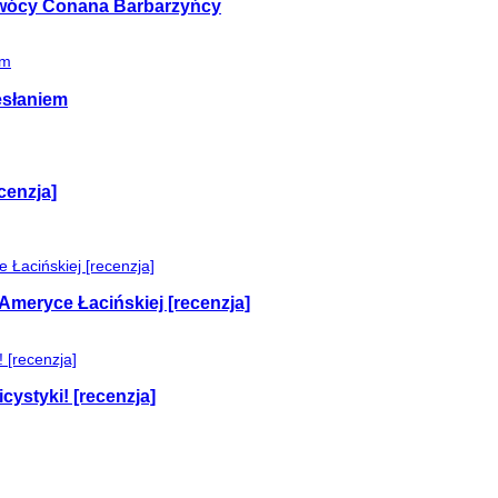
 twócy Conana Barbarzyńcy
esłaniem
cenzja]
Ameryce Łacińskiej [recenzja]
cystyki! [recenzja]