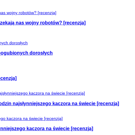
czekają nas wojny robotów? [recenzja]
e pogubionych dorosłych
cenzja]
odzin najsłynniejszego kaczora na świecie [recenzja]
nniejszego kaczora na świecie [recenzja]