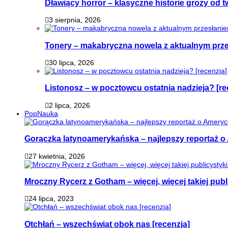
Dławiący horror – klasyczne historie grozy od
3 sierpnia, 2026
Tonery – makabryczna nowela z aktualnym prz
30 lipca, 2026
Listonosz – w pocztowcu ostatnia nadzieja? [re
2 lipca, 2026
PopNauka
Gorączka latynoamerykańska – najlepszy reportaż o 
27 kwietnia, 2026
Mroczny Rycerz z Gotham – więcej, więcej takiej publi
24 lipca, 2023
Otchłań – wszechświat obok nas [recenzja]