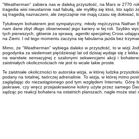
“Weatherman” zabiera nas w daleką przyszłość, na Mars w 2770 roku.
tragedia wisi nieustannie nad fabułą, ale myliłby się ktoś, kto są
są tragedią naznaczeni, ale zwyczajnie nie mają czasu się dołować, ki
Tytułowym bohaterem jest sympatyczny, młody mężczyzna Nathan Brigh
nam dane zbyt długo obserwować jego kariery w tej roli. Szybko wy
tych pierwszych, głównie za sprawą agentki specjalnej Cross udające
na Ziemi. I od tego momentu zaczyna się fabularna jazda bez trzyma
Mimo, że “Weatherman” wybiega daleko w przyszłość, to w wizji Jod
pogodynka za siedemset pięćdziesiąt lat od dzisiaj wydaje się z lekk
na warstwie sensacyjnej z szalonymi sekwencjami akcji i bohate
zaistniałych okolicznościach nie jest to wcale takie proste.
Te zaistniałe okoliczności to autorska wizja, w której ludzka przysz
podany na totalnej, twórczej adrenalinie. To wizja, w której mimo p
zaglądając do niezastąpionego pod tym względem Internetu. Górę bi
jaskrawe, czy wręcz przejaskrawione kolory użyte przez samego Dave’
sądząc po reakcji bohatera na ostatnich planszach, nagle może stać