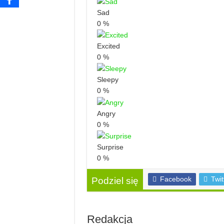
Sad
0
%
Excited
0
%
Sleepy
0
%
Angry
0
%
Surprise
0
%
Facebook
Twit
Podziel się
Redakcja