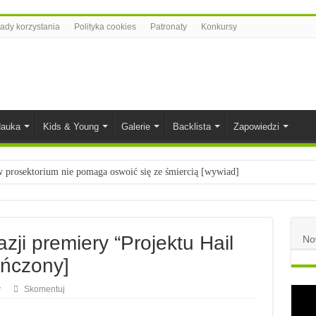
ady korzystania
Polityka cookies
Patronaty
Konkursy
auka
Kids & Young
Galerie
Backlista
Zapowiedzi
prosektorium nie pomaga oswoić się ze śmiercią [wywiad]
ietach nauki
łych
zji premiery “Projektu Hail
No
komiksowe na 2023 rok
ończony]
y
Skomentuj