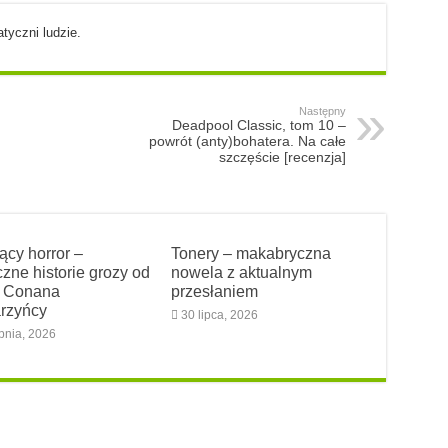
tyczni ludzie.
Następny
Deadpool Classic, tom 10 –
powrót (anty)bohatera. Na całe
szczęście [recenzja]
ący horror –
Tonery – makabryczna
czne historie grozy od
nowela z aktualnym
y Conana
przesłaniem
rzyńcy
30 lipca, 2026
rpnia, 2026