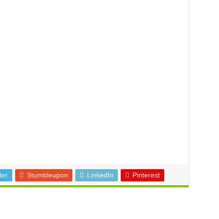
ter
Stumbleupon
LinkedIn
Pinterest