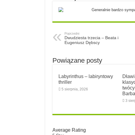
Generalnie bardzo sympa
Poprzedni
Dwudziesta trzecia – Beata i
Eugeniusz Dębscy
Powiązane posty
Labyrinthus – labiryntowy
Dławi
thriller
klasy
twóc
5 sierpnia, 2026
Barba
3 sie
Average Rating