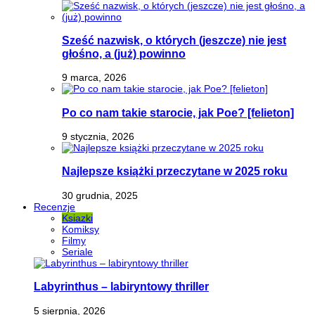
Sześć nazwisk, o których (jeszcze) nie jest
głośno, a (już) powinno
9 marca, 2026
Po co nam takie starocie, jak Poe? [felieton]
9 stycznia, 2026
Najlepsze książki przeczytane w 2025 roku
30 grudnia, 2025
Recenzje
Ksiazki
Komiksy
Filmy
Seriale
Labyrinthus – labiryntowy thriller
5 sierpnia, 2026