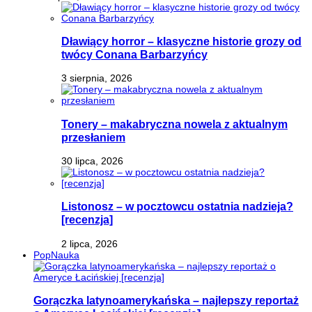
Dławiący horror – klasyczne historie grozy od
twócy Conana Barbarzyńcy
3 sierpnia, 2026
Tonery – makabryczna nowela z aktualnym
przesłaniem
30 lipca, 2026
Listonosz – w pocztowcu ostatnia nadzieja?
[recenzja]
2 lipca, 2026
PopNauka
Gorączka latynoamerykańska – najlepszy reportaż