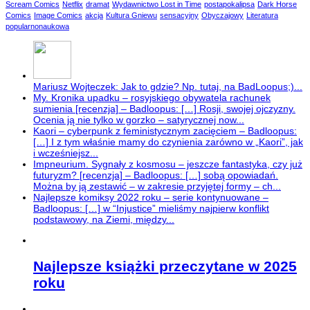
Scream Comics
Netflix
dramat
Wydawnictwo Lost in Time
postapokalipsa
Dark Horse
Comics
Image Comics
akcja
Kultura Gniewu
sensacyjny
Obyczajowy
Literatura
popularnonaukowa
Mariusz Wojteczek: Jak to gdzie? Np. tutaj, na BadLoopus;)...
My. Kronika upadku – rosyjskiego obywatela rachunek
sumienia [recenzja] – Badloopus: […] Rosji, swojej ojczyzny.
Ocenia ją nie tylko w gorzko – satyrycznej now...
Kaori – cyberpunk z feministycznym zacięciem – Badloopus:
[…] I z tym właśnie mamy do czynienia zarówno w „Kaori”, jak
i wcześniejsz...
Impneurium. Sygnały z kosmosu – jeszcze fantastyka, czy już
futuryzm? [recenzja] – Badloopus: […] sobą opowiadań.
Można by ją zestawić – w zakresie przyjętej formy – ch...
Najlepsze komiksy 2022 roku – serie kontynuowane –
Badloopus: […] w “Injustice” mieliśmy najpierw konflikt
podstawowy, na Ziemi, między...
Najlepsze książki przeczytane w 2025
roku