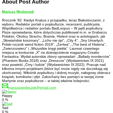
About Post Author
Mariusz Wojteczek
Rrocznik '82. Kiedyś Krakus z przypadku, teraz Białostoczanin, z
wyboru. Redaktor portali o popkulturze, recenzent, publicysta.
Współtwórca i redaktor portalu BadLoopus – W pętli popkultury.
Pisze opowiadania, które dotychczas publikował m.in. w Grabarzu
Polskim, Okolicy Strachu, Bramie, Histerii oraz w antologiach, jak
„Słowiańskie koszmary”, „Licho nie śpi”, „City 4”, „Sny Umarłych.
Polski rocznik weird fiction 2019”, „Żertwa”, „The best of Histeria”,
„Zwierzozwierz” i „Wszystkie kręgi piekła”. Laureat czwartego
miejsca w konkursie „X” na dziesięciolecie magazynu Creatio
Fantastica. Wydał autorskie zbiory opowiadań: „Ballady morderców”
(Phantom Books 2018) oraz „Dreszcze” (Wydawnictwo IX 2021)
oraz powieść „Ćmy i ludzie” (Wydawnictwo IX 2022). Pracuje nad
kilkoma innymi projektami (które być może nigdy nie doczekają się
ukończenia). Miłośnik popkultury i dobrej muzyki, nałogowy zbieracz
książek, komiksów i płyt. Zakochany bez pamięci w swojej żonie
Martynie oraz popkulturze – w takiej właśnie kolejności.
mariuszwojteczek@gmail.com
Happy
0
%
Sad
0
%