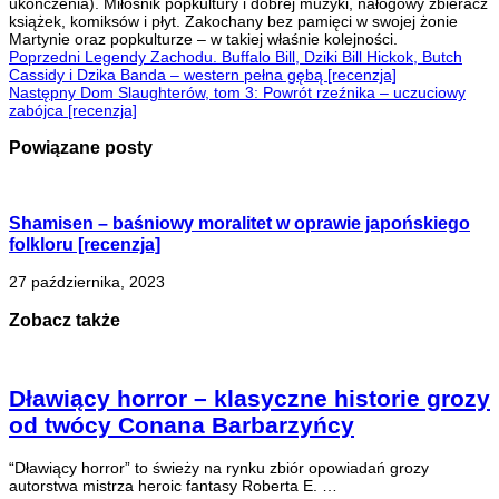
ukończenia). Miłośnik popkultury i dobrej muzyki, nałogowy zbieracz
książek, komiksów i płyt. Zakochany bez pamięci w swojej żonie
Martynie oraz popkulturze – w takiej właśnie kolejności.
Poprzedni
Legendy Zachodu. Buffalo Bill, Dziki Bill Hickok, Butch
Cassidy i Dzika Banda – western pełna gębą [recenzja]
Następny
Dom Slaughterów, tom 3: Powrót rzeźnika – uczuciowy
zabójca [recenzja]
Powiązane posty
Shamisen – baśniowy moralitet w oprawie japońskiego
folkloru [recenzja]
27 października, 2023
Zobacz także
Dławiący horror – klasyczne historie grozy
od twócy Conana Barbarzyńcy
“Dławiący horror” to świeży na rynku zbiór opowiadań grozy
autorstwa mistrza heroic fantasy Roberta E. …