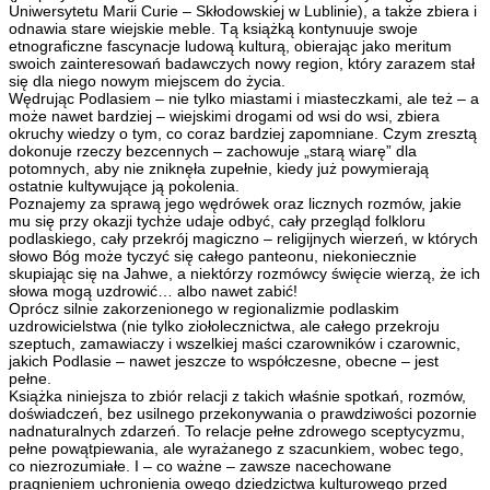
Uniwersytetu Marii Curie – Skłodowskiej w Lublinie), a także zbiera i
odnawia stare wiejskie meble. Tą książką kontynuuje swoje
etnograficzne fascynacje ludową kulturą, obierając jako meritum
swoich zainteresowań badawczych nowy region, który zarazem stał
się dla niego nowym miejscem do życia.
Wędrując Podlasiem – nie tylko miastami i miasteczkami, ale też – a
może nawet bardziej – wiejskimi drogami od wsi do wsi, zbiera
okruchy wiedzy o tym, co coraz bardziej zapomniane. Czym zresztą
dokonuje rzeczy bezcennych – zachowuje „starą wiarę” dla
potomnych, aby nie zniknęła zupełnie, kiedy już powymierają
ostatnie kultywujące ją pokolenia.
Poznajemy za sprawą jego wędrówek oraz licznych rozmów, jakie
mu się przy okazji tychże udaje odbyć, cały przegląd folkloru
podlaskiego, cały przekrój magiczno – religijnych wierzeń, w których
słowo Bóg może tyczyć się całego panteonu, niekoniecznie
skupiając się na Jahwe, a niektórzy rozmówcy święcie wierzą, że ich
słowa mogą uzdrowić… albo nawet zabić!
Oprócz silnie zakorzenionego w regionalizmie podlaskim
uzdrowicielstwa (nie tylko ziołolecznictwa, ale całego przekroju
szeptuch, zamawiaczy i wszelkiej maści czarowników i czarownic,
jakich Podlasie – nawet jeszcze to współczesne, obecne – jest
pełne.
Książka niniejsza to zbiór relacji z takich właśnie spotkań, rozmów,
doświadczeń, bez usilnego przekonywania o prawdziwości pozornie
nadnaturalnych zdarzeń. To relacje pełne zdrowego sceptycyzmu,
pełne powątpiewania, ale wyrażanego z szacunkiem, wobec tego,
co niezrozumiałe. I – co ważne – zawsze nacechowane
pragnieniem uchronienia owego dziedzictwa kulturowego przed