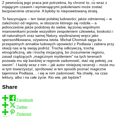
Z pewnością jego praca jest potrzebna, by chronić to, co wraz z
mijającym czasem i wymierającymi pokoleniami może zostać
bezpowrotnie utracone. A byłoby to niepowetowaną stratą.
To fascynujące – ten świat polskiej ludowości, jakże odmiennej – w
zależności od regionu, w obszarze którego się rodziła – a
jednocześnie jakże podobnej do siebie, łączonej wspólnymi
mianownikami przede wszystkim zespoleniem człowieka, boskości i
sił naturalnych oraz samej Natury, wyobrażanej wręcz jako
spersonifikowana, ożywiona istota. Michał Chomiuk sięga ku
przepastnych annałów ludowych opowieści z Podlasia i zabiera przy
okazji nas w tę swoją podróż. Trochę odkrywczą, trochę
etnograficzną, ale i trochę inicjacyjną, bo zrozumienie regionu,
zasad rządzących „magicznym myśleniem” na tych terenach
pozwala mu się bardziej w regionie zadomowić, stać się pełniej „na
swoim”. I każdy wraz z nim – jak autor niniejszej recenzji – może mu
w tym towarzyszyć, spróbować w ten sposób poznać magiczne
tajemnice Podlasia… i się w nim zadomowić. Na chwilę, na czas
lektury, albo i na całe życie. Kto wie, jak będzie?
Share
Facebook
Twitter
Pinterest