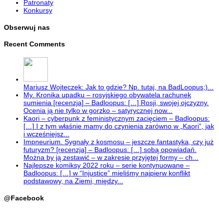
Patronaty
Konkursy
Obserwuj nas
Recent Comments
Mariusz Wojteczek: Jak to gdzie? Np. tutaj, na BadLoopus;)...
My. Kronika upadku – rosyjskiego obywatela rachunek
sumienia [recenzja] – Badloopus: […] Rosji, swojej ojczyzny.
Ocenia ją nie tylko w gorzko – satyrycznej now...
Kaori – cyberpunk z feministycznym zacięciem – Badloopus:
[…] I z tym właśnie mamy do czynienia zarówno w „Kaori”, jak
i wcześniejsz...
Impneurium. Sygnały z kosmosu – jeszcze fantastyka, czy już
futuryzm? [recenzja] – Badloopus: […] sobą opowiadań.
Można by ją zestawić – w zakresie przyjętej formy – ch...
Najlepsze komiksy 2022 roku – serie kontynuowane –
Badloopus: […] w “Injustice” mieliśmy najpierw konflikt
podstawowy, na Ziemi, między...
@Facebook