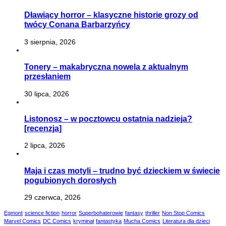
Dławiący horror – klasyczne historie grozy od
twócy Conana Barbarzyńcy
3 sierpnia, 2026
Tonery – makabryczna nowela z aktualnym
przesłaniem
30 lipca, 2026
Listonosz – w pocztowcu ostatnia nadzieja?
[recenzja]
2 lipca, 2026
Maja i czas motyli – trudno być dzieckiem w świecie
pogubionych dorosłych
29 czerwca, 2026
Egmont
science fiction
horror
Superbohaterowie
fantasy
thriller
Non Stop Comics
Marvel Comics
DC Comics
kryminał
fantastyka
Mucha Comics
Literatura dla dzieci