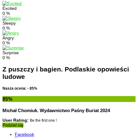
Excited
0
%
Sleepy
0
%
Angry
0
%
Surprise
0
%
Z puszczy i bagien. Podlaskie opowieści
ludowe
Nasza ocena: - 85%
85
%
Michał Chomiuk. Wydawnictwo Paśny Buriat 2024
User Rating:
Be the first one !
Podziel się
Facebook