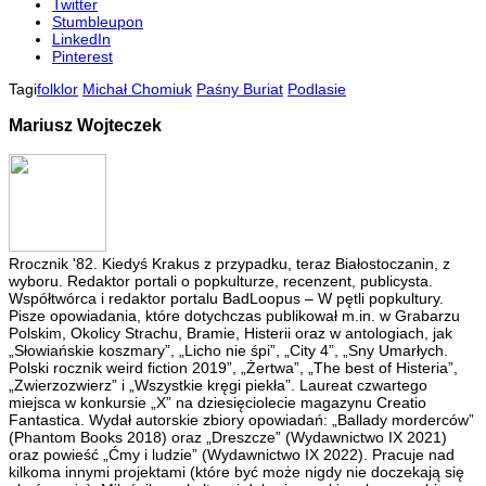
Twitter
Stumbleupon
LinkedIn
Pinterest
Tagi
folklor
Michał Chomiuk
Paśny Buriat
Podlasie
Mariusz Wojteczek
Rrocznik '82. Kiedyś Krakus z przypadku, teraz Białostoczanin, z
wyboru. Redaktor portali o popkulturze, recenzent, publicysta.
Współtwórca i redaktor portalu BadLoopus – W pętli popkultury.
Pisze opowiadania, które dotychczas publikował m.in. w Grabarzu
Polskim, Okolicy Strachu, Bramie, Histerii oraz w antologiach, jak
„Słowiańskie koszmary”, „Licho nie śpi”, „City 4”, „Sny Umarłych.
Polski rocznik weird fiction 2019”, „Żertwa”, „The best of Histeria”,
„Zwierzozwierz” i „Wszystkie kręgi piekła”. Laureat czwartego
miejsca w konkursie „X” na dziesięciolecie magazynu Creatio
Fantastica. Wydał autorskie zbiory opowiadań: „Ballady morderców”
(Phantom Books 2018) oraz „Dreszcze” (Wydawnictwo IX 2021)
oraz powieść „Ćmy i ludzie” (Wydawnictwo IX 2022). Pracuje nad
kilkoma innymi projektami (które być może nigdy nie doczekają się