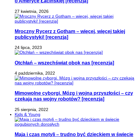
o Ameryce Łacińskiej [recenzja]
27 kwietnia, 2026
Mroczny Rycerz z Gotham – więcej, więcej takiej
publicystyki! [recenzja]
24 lipca, 2023
Otchłań – wszechświat obok nas [recenzja]
4 października, 2022
Mimowolne cyborgi. Mózg i wojna przyszłości – czy
czekają nas wojny robotów? [recenzja]
25 sierpnia, 2022
Kids & Young
Maja i czas motyli – trudno być dzieckiem w świecie