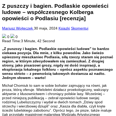
Z puszczy i bagien. Podlaskie opowieści
ludowe – współczesnego Kolberga
opowieści o Podlasiu [recenzja]
Mariusz Wojteczek
30 maja, 2024
Ksiazki
Skomentuj
0
0
Read Time:
3 Minute, 42 Second
„Z puszczy i bagien. Podlaskie opowieści ludowe” to bardzo
ciekawa pozycja. Dla mnie, z kilku powodów. Jako świeżo
upieczony mieszkaniec Podlasia, siłą rzeczy staram się poznać
region, w którym zdecydowałem się zamieszkać. Z drugiej
strony, jako pisarzowi grozy, nigdy mi dość inspiracji, a
eksploracja lokalnego folkloru – oprócz aspektu poznawczego
sensu stricto – z pewnością takowych dostarcza aż nadto.
Jednym słowem – warto!
Michał Chomiuk to sam w sobie bohater zajmujący na równi, jak
proza, którą oferuje. Wieloletni działacz proekologiczny, walczący
aktywnie z kłusownictwem i chroniący polskie lasy. Wcześniej –
przed niniejszą publikacją – zebrał opowieści ludowe swojej
rodzimej Lubelszczyzny i wydał w dwóch tomach „Dziwy spod
strzechy i wierzbowej dziupli” oraz „Kasza dla diabła, czyli kręte
ścieżki lubelskiego zabobonu”. Oprócz tego, że pisze, także maluje
(jak przystało magistrowi malarstwa Wydziału Artystycznego