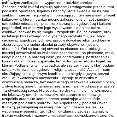
całkowitym zaniknięciem, wyparciem z ludzkiej pamięci.
Znaczną część książki zajmują opisane i zredagowane przez autora
podlaskie opowieści, legendy i klechdy, które składają się na całe
spektrum wierzeń regionalnych, obrazujących ten niesamowity tygiel
kulturowy, w którym bardzo mocno zakorzenione chrześcijaństwo
swobodnie miesza się i przenika z dawną obrzędowością i kultami
pogańskimi, co w niczym jego wyznawcom nie przeszkadza – to
osobliwe, zdawać by się mogło – zespolenie. Bo, co ciekawe, brak
im takiego książkowego, doktrynalnego radykalizmu, jaki zwykł
cechować współczesnych wyznawców dowolnej religii, zachłannie
absorbującej dla siebie absolut prawdy objawionej i jedynej
słuszności. Oni są bardziej otwarci na niuanse, na drobiazgi, są
mocniej uwrażliwieni na złożoność zagadnienia, na pierwotne, mniej
instytucjonalne, a bardziej intuicyjne odczuwanie (i postrzeganie)
kwestii wiary. I to jest wspaniałe, ten kulturowo – religijny tygiel, na
którym Podlasie (w tym przypadku, ale szerzej – cały folklor) buduje
swoją kulturową i obrzędowo – religijną tożsamość. A autor – sam
określający siebie gorliwym katolikiem po niegdysiejszym, sprzed
wielu lat, gwałtownym nawróceniu – opisuje to wszystko z
wrażliwością badacza, bez nadmiernego szafowania własnych ocen,
z otwartością umysłu na nowe, nieznane… ale i – odnoszę wrażenie
– z otwartością serca. Nie ocenia, nie dyskryminuje, nie wyśmiewa i
nie lekceważy swoich rozmówców, ale starannie odnotowuje,
uzupełnia autorskim komentarzem, osadzając w kontekście
własnych podlaskich podróży. Taki współczesny, podlaski Oskar
Kolberg, przynajmniej na miarę obecnych czasów. Ale tak, jak
wspomniany etnograf, tak i Chomiuk zbiera przecież materiały w
trakcie wędrówek i rozmów z mieszkańcami odwiedzanych terenów.