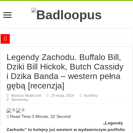
Anna Romaszkan – Praca w prosektorium nie pomaga oswoić się ze śmiercią
Legendy Zachodu. Buffalo Bill,
Najciekawsze książki o kobietach nauki
Dziki Bill Hickok, Butch Cassidy
Najlepsze mangi dla dorosłych
i Dzika Banda – western pełna
Najciekawsze zapowiedzi komiksowe na 2023 rok
gębą [recenzja]
Mariusz Wojteczek
29 maja, 2024
Komiksy
Skomentuj
0
0
Read Time:
3 Minute, 32 Second
„Legendy
Zachodu” to kolejny już western w wydawniczym portfolio