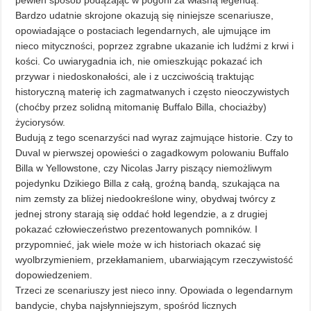
pewien sposób podążając w pogoni za własną legendą.
Bardzo udatnie skrojone okazują się niniejsze scenariusze,
opowiadające o postaciach legendarnych, ale ujmujące im
nieco mityczności, poprzez zgrabne ukazanie ich ludźmi z krwi i
kości. Co uwiarygadnia ich, nie omieszkując pokazać ich
przywar i niedoskonałości, ale i z uczciwością traktując
historyczną materię ich zagmatwanych i często nieoczywistych
(choćby przez solidną mitomanię Buffalo Billa, chociażby)
życiorysów.
Budują z tego scenarzyści nad wyraz zajmujące historie. Czy to
Duval w pierwszej opowieści o zagadkowym polowaniu Buffalo
Billa w Yellowstone, czy Nicolas Jarry piszący niemożliwym
pojedynku Dzikiego Billa z całą, groźną bandą, szukająca na
nim zemsty za bliżej niedookreślone winy, obydwaj twórcy z
jednej strony starają się oddać hołd legendzie, a z drugiej
pokazać człowieczeństwo prezentowanych pomników. I
przypomnieć, jak wiele może w ich historiach okazać się
wyolbrzymieniem, przekłamaniem, ubarwiającym rzeczywistość
dopowiedzeniem.
Trzeci ze scenariuszy jest nieco inny. Opowiada o legendarnym
bandycie, chyba najsłynniejszym, spośród licznych