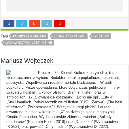
Tagi
KOMIKS EUROPEJSKI
LEGENDY ZACHODU
WESTERN
WYDAWNICTWO LOST IN TIME
Mariusz Wojteczek
Rrocznik '82. Kiedyś Krakus z przypadku, teraz
Białostoczanin, z wyboru. Redaktor portali o popkulturze, recenzent,
publicysta. Współtwórca i redaktor portalu BadLoopus – W pętli
popkultury. Pisze opowiadania, które dotychczas publikował m.in. w
Grabarzu Polskim, Okolicy Strachu, Bramie, Histerii oraz w
antologiach, jak „Słowiańskie koszmary”, „Licho nie śpi”, „City 4”,
„Sny Umarłych. Polski rocznik weird fiction 2019”, „Żertwa”, „The best
of Histeria”, „Zwierzozwierz” i „Wszystkie kręgi piekła”. Laureat
czwartego miejsca w konkursie „X” na dziesięciolecie magazynu
Creatio Fantastica. Wydał autorskie zbiory opowiadań: „Ballady
morderców” (Phantom Books 2018) oraz „Dreszcze” (Wydawnictwo
IX 2021) oraz powieść „Ćmy i ludzie” (Wydawnictwo IX 2022).