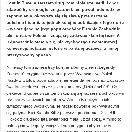
Lost In Time, a zarazem drugi tom niniejszej serii. I choć
zdawać by się mogło, że gatunek ten powoli odchodzi w
zapomnienie, okrywszy się złą sławą przeinaczanej
boleśnie historii, to jednak kolejne publikacje z tego nurtu
– wskazujące na jego popularność w Europie Zachodniej,
ale i u nas w Polsce – zdają się zadawać kłam tej tezie. A
jednocześnie starają się, nie wychodząc z westernowej
konwencji, pokazać historię w bardziej uczciwy, a mniej
przerysowany sposób.
Niniejszy tom zawiera trzy kolejne albumy z serii „Legendy
Zachodu”, oryginalnie wydane przez Wydawnictwo Soleil.
Każdy z tytułów opowiada o innej legendarnej postaci z czasów
świetności okresu, przez jaki rozumiemy „Dziki Zachód”. Co
ciekawe, dwa pierwsze tomy skupiają się raczej na schyłkowym
okresie życia swoich bohaterów. Ale nie tyle czyni to ich
gwiazdy nieco wyblakłymi, ile raczej powolnie pokrywającymi
się patyną. Bo i Buffalo Bill z pierwszego albumu i Dziki Bill
Hickok z drugiego lata świetności mają już za sobą. A mimo to
pakują się w kłopoty, wciąż łaknąc przygód i chyba też w