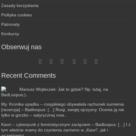
Zasady korzystania
Polityka cookies
Patronaty
Konkursy
Obserwuj nas
Recent Comments
Mariusz Wojteczek: Jak to gdzie? Np. tutaj, na
BadLoopus;)...
My. Kronika upadku – rosyjskiego obywatela rachunek sumienia
[recenzja] – Badloopus: […] Rosji, swojej ojczyzny. Ocenia ją nie
tylko w gorzko – satyrycznej now...
Kaori – cyberpunk z feministycznym zacięciem – Badloopus: […] I z
tym właśnie mamy do czynienia zarówno w „Kaori”, jak i
wcześniejsz...