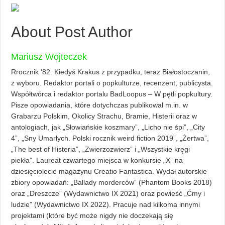
About Post Author
Mariusz Wojteczek
Rrocznik '82. Kiedyś Krakus z przypadku, teraz Białostoczanin,
z wyboru. Redaktor portali o popkulturze, recenzent, publicysta.
Współtwórca i redaktor portalu BadLoopus – W pętli popkultury.
Pisze opowiadania, które dotychczas publikował m.in. w
Grabarzu Polskim, Okolicy Strachu, Bramie, Histerii oraz w
antologiach, jak „Słowiańskie koszmary”, „Licho nie śpi”, „City
4”, „Sny Umarłych. Polski rocznik weird fiction 2019”, „Żertwa”,
„The best of Histeria”, „Zwierzozwierz” i „Wszystkie kręgi
piekła”. Laureat czwartego miejsca w konkursie „X” na
dziesięciolecie magazynu Creatio Fantastica. Wydał autorskie
zbiory opowiadań: „Ballady morderców” (Phantom Books 2018)
oraz „Dreszcze” (Wydawnictwo IX 2021) oraz powieść „Ćmy i
ludzie” (Wydawnictwo IX 2022). Pracuje nad kilkoma innymi
projektami (które być może nigdy nie doczekają się