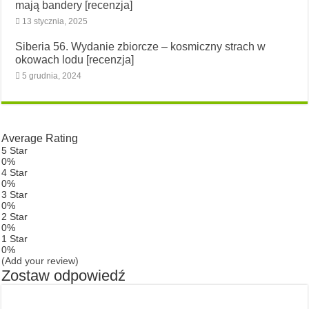
mają bandery [recenzja]
13 stycznia, 2025
Siberia 56. Wydanie zbiorcze – kosmiczny strach w
okowach lodu [recenzja]
5 grudnia, 2024
Average Rating
5 Star
0%
4 Star
0%
3 Star
0%
2 Star
0%
1 Star
0%
(Add your review)
Zostaw odpowiedź