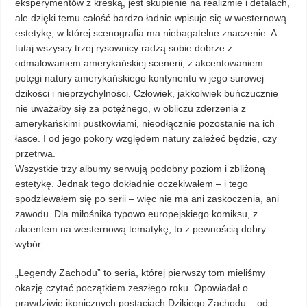
eksperymentów z kreską, jest skupienie na realizmie i detalach,
ale dzięki temu całość bardzo ładnie wpisuje się w westernową
estetykę, w której scenografia ma niebagatelne znaczenie. A
tutaj wszyscy trzej rysownicy radzą sobie dobrze z
odmalowaniem amerykańskiej scenerii, z akcentowaniem
potęgi natury amerykańskiego kontynentu w jego surowej
dzikości i nieprzychylności. Człowiek, jakkolwiek buńczucznie
nie uważałby się za potężnego, w obliczu zderzenia z
amerykańskimi pustkowiami, nieodłącznie pozostanie na ich
łasce. I od jego pokory względem natury zależeć będzie, czy
przetrwa.
Wszystkie trzy albumy serwują podobny poziom i zbliżoną
estetykę. Jednak tego dokładnie oczekiwałem – i tego
spodziewałem się po serii – więc nie ma ani zaskoczenia, ani
zawodu. Dla miłośnika typowo europejskiego komiksu, z
akcentem na westernową tematykę, to z pewnością dobry
wybór.
„Legendy Zachodu” to seria, której pierwszy tom mieliśmy
okazję czytać początkiem zeszłego roku. Opowiadał o
prawdziwie ikonicznych postaciach Dzikiego Zachodu – od