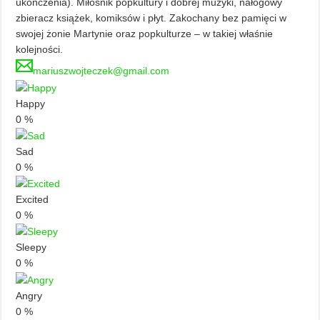
ukończenia). Miłośnik popkultury i dobrej muzyki, nałogowy
zbieracz książek, komiksów i płyt. Zakochany bez pamięci w
swojej żonie Martynie oraz popkulturze – w takiej właśnie
kolejności.
mariuszwojteczek@gmail.com
Happy
0
%
Sad
0
%
Excited
0
%
Sleepy
0
%
Angry
0
%