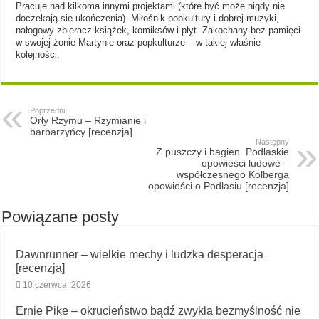
Pracuje nad kilkoma innymi projektami (które być może nigdy nie
doczekają się ukończenia). Miłośnik popkultury i dobrej muzyki,
nałogowy zbieracz książek, komiksów i płyt. Zakochany bez pamięci
w swojej żonie Martynie oraz popkulturze – w takiej właśnie
kolejności.
Poprzedni
Orły Rzymu – Rzymianie i
barbarzyńcy [recenzja]
Następny
Z puszczy i bagien. Podlaskie
opowieści ludowe –
współczesnego Kolberga
opowieści o Podlasiu [recenzja]
Powiązane posty
Dawnrunner – wielkie mechy i ludzka desperacja
[recenzja]
10 czerwca, 2026
Ernie Pike – okrucieństwo bądź zwykła bezmyślność nie