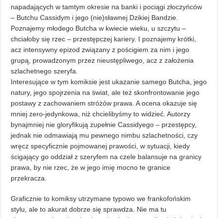
napadających w tamtym okresie na banki i pociągi złoczyńców
– Butchu Cassidym i jego (nie)sławnej Dzikiej Bandzie.
Poznajemy młodego Butcha w kwiecie wieku, u szczytu –
chciałoby się rzec – przestępczej kariery. I poznajemy krótki,
acz intensywny epizod związany z pościgiem za nim i jego
grupą, prowadzonym przez nieustępliwego, acz z założenia
szlachetnego szeryfa.
Interesujące w tym komiksie jest ukazanie samego Butcha, jego
natury, jego spojrzenia na świat, ale też skonfrontowanie jego
postawy z zachowaniem stróżów prawa. A ocena okazuje się
mniej zero-jedynkowa, niż chcielibyśmy to widzieć. Autorzy
bynajmniej nie gloryfikują zupełnie Cassidyego – przestępcy,
jednak nie odmawiają mu pewnego nimbu szlachetności, czy
wręcz specyficznie pojmowanej prawości, w sytuacji, kiedy
ścigający go oddział z szeryfem na czele balansuje na granicy
prawa, by nie rzec, że w jego imię mocno te granice
przekracza.
Graficznie to komiksy utrzymane typowo we frankofońskim
stylu, ale to akurat dobrze się sprawdza. Nie ma tu