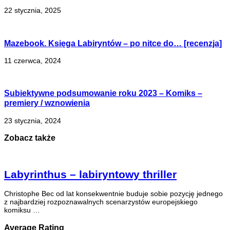
22 stycznia, 2025
Mazebook. Księga Labiryntów – po nitce do… [recenzja]
11 czerwca, 2024
Subiektywne podsumowanie roku 2023 – Komiks –
premiery / wznowienia
23 stycznia, 2024
Zobacz także
Labyrinthus – labiryntowy thriller
Christophe Bec od lat konsekwentnie buduje sobie pozycję jednego
z najbardziej rozpoznawalnych scenarzystów europejskiego
komiksu …
Average Rating