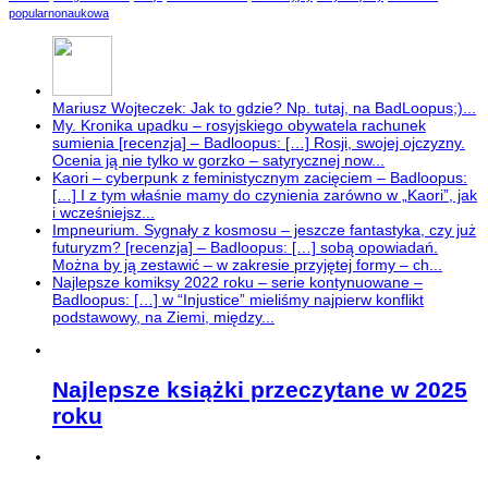
popularnonaukowa
Mariusz Wojteczek: Jak to gdzie? Np. tutaj, na BadLoopus;)...
My. Kronika upadku – rosyjskiego obywatela rachunek
sumienia [recenzja] – Badloopus: […] Rosji, swojej ojczyzny.
Ocenia ją nie tylko w gorzko – satyrycznej now...
Kaori – cyberpunk z feministycznym zacięciem – Badloopus:
[…] I z tym właśnie mamy do czynienia zarówno w „Kaori”, jak
i wcześniejsz...
Impneurium. Sygnały z kosmosu – jeszcze fantastyka, czy już
futuryzm? [recenzja] – Badloopus: […] sobą opowiadań.
Można by ją zestawić – w zakresie przyjętej formy – ch...
Najlepsze komiksy 2022 roku – serie kontynuowane –
Badloopus: […] w “Injustice” mieliśmy najpierw konflikt
podstawowy, na Ziemi, między...
Najlepsze książki przeczytane w 2025
roku