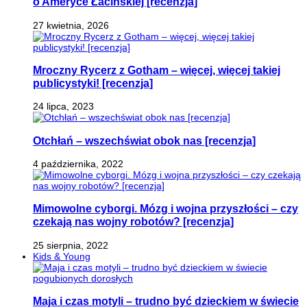
o Ameryce Łacińskiej [recenzja]
27 kwietnia, 2026
Mroczny Rycerz z Gotham – więcej, więcej takiej
publicystyki! [recenzja]
24 lipca, 2023
Otchłań – wszechświat obok nas [recenzja]
4 października, 2022
Mimowolne cyborgi. Mózg i wojna przyszłości – czy
czekają nas wojny robotów? [recenzja]
25 sierpnia, 2022
Kids & Young
Maja i czas motyli – trudno być dzieckiem w świecie