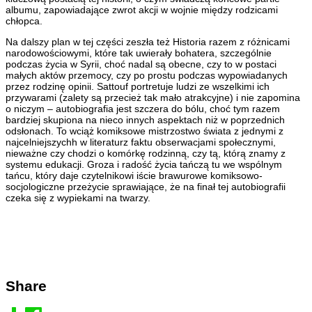
albumu, zapowiadające zwrot akcji w wojnie między rodzicami
chłopca.
Na dalszy plan w tej części zeszła też Historia razem z różnicami
narodowościowymi, które tak uwierały bohatera, szczególnie
podczas życia w Syrii, choć nadal są obecne, czy to w postaci
małych aktów przemocy, czy po prostu podczas wypowiadanych
przez rodzinę opinii. Sattouf portretuje ludzi ze wszelkimi ich
przywarami (zalety są przecież tak mało atrakcyjne) i nie zapomina
o niczym – autobiografia jest szczera do bólu, choć tym razem
bardziej skupiona na nieco innych aspektach niż w poprzednich
odsłonach. To wciąż komiksowe mistrzostwo świata z jednymi z
najcelniejszychh w literaturz faktu obserwacjami społecznymi,
nieważne czy chodzi o komórkę rodzinną, czy tą, którą znamy z
systemu edukacji. Groza i radość życia tańczą tu we wspólnym
tańcu, który daje czytelnikowi iście brawurowe komiksowo-
socjologiczne przeżycie sprawiające, że na finał tej autobiografii
czeka się z wypiekami na twarzy.
Share