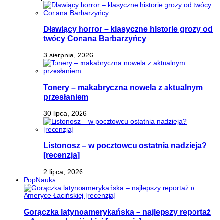
Dławiący horror – klasyczne historie grozy od
twócy Conana Barbarzyńcy
3 sierpnia, 2026
Tonery – makabryczna nowela z aktualnym
przesłaniem
30 lipca, 2026
Listonosz – w pocztowcu ostatnia nadzieja?
[recenzja]
2 lipca, 2026
PopNauka
Gorączka latynoamerykańska – najlepszy reportaż