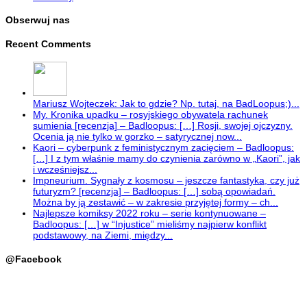
Obserwuj nas
Recent Comments
Mariusz Wojteczek: Jak to gdzie? Np. tutaj, na BadLoopus;)...
My. Kronika upadku – rosyjskiego obywatela rachunek
sumienia [recenzja] – Badloopus: […] Rosji, swojej ojczyzny.
Ocenia ją nie tylko w gorzko – satyrycznej now...
Kaori – cyberpunk z feministycznym zacięciem – Badloopus:
[…] I z tym właśnie mamy do czynienia zarówno w „Kaori”, jak
i wcześniejsz...
Impneurium. Sygnały z kosmosu – jeszcze fantastyka, czy już
futuryzm? [recenzja] – Badloopus: […] sobą opowiadań.
Można by ją zestawić – w zakresie przyjętej formy – ch...
Najlepsze komiksy 2022 roku – serie kontynuowane –
Badloopus: […] w “Injustice” mieliśmy najpierw konflikt
podstawowy, na Ziemi, między...
@Facebook