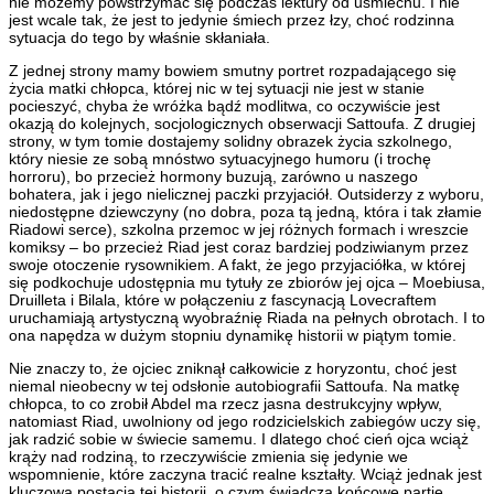
nie możemy powstrzymać się podczas lektury od uśmiechu. I nie
jest wcale tak, że jest to jedynie śmiech przez łzy, choć rodzinna
sytuacja do tego by właśnie skłaniała.
Z jednej strony mamy bowiem smutny portret rozpadającego się
życia matki chłopca, której nic w tej sytuacji nie jest w stanie
pocieszyć, chyba że wróżka bądź modlitwa, co oczywiście jest
okazją do kolejnych, socjologicznych obserwacji Sattoufa. Z drugiej
strony, w tym tomie dostajemy solidny obrazek życia szkolnego,
który niesie ze sobą mnóstwo sytuacyjnego humoru (i trochę
horroru), bo przecież hormony buzują, zarówno u naszego
bohatera, jak i jego nielicznej paczki przyjaciół. Outsiderzy z wyboru,
niedostępne dziewczyny (no dobra, poza tą jedną, która i tak złamie
Riadowi serce), szkolna przemoc w jej różnych formach i wreszcie
komiksy – bo przecież Riad jest coraz bardziej podziwianym przez
swoje otoczenie rysownikiem. A fakt, że jego przyjaciółka, w której
się podkochuje udostępnia mu tytuły ze zbiorów jej ojca – Moebiusa,
Druilleta i Bilala, które w połączeniu z fascynacją Lovecraftem
uruchamiają artystyczną wyobraźnię Riada na pełnych obrotach. I to
ona napędza w dużym stopniu dynamikę historii w piątym tomie.
Nie znaczy to, że ojciec zniknął całkowicie z horyzontu, choć jest
niemal nieobecny w tej odsłonie autobiografii Sattoufa. Na matkę
chłopca, to co zrobił Abdel ma rzecz jasna destrukcyjny wpływ,
natomiast Riad, uwolniony od jego rodzicielskich zabiegów uczy się,
jak radzić sobie w świecie samemu. I dlatego choć cień ojca wciąż
krąży nad rodziną, to rzeczywiście zmienia się jedynie we
wspomnienie, które zaczyna tracić realne kształty. Wciąż jednak jest
kluczową postacią tej historii, o czym świadczą końcowe partie