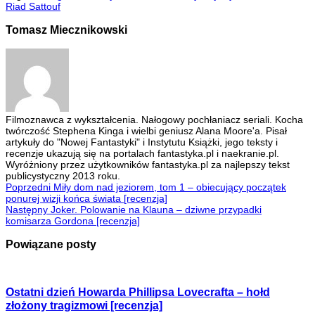
Riad Sattouf
Tomasz Miecznikowski
Filmoznawca z wykształcenia. Nałogowy pochłaniacz seriali. Kocha
twórczość Stephena Kinga i wielbi geniusz Alana Moore'a. Pisał
artykuły do "Nowej Fantastyki" i Instytutu Książki, jego teksty i
recenzje ukazują się na portalach fantastyka.pl i naekranie.pl.
Wyróżniony przez użytkowników fantastyka.pl za najlepszy tekst
publicystyczny 2013 roku.
Poprzedni
Miły dom nad jeziorem, tom 1 – obiecujący początek
ponurej wizji końca świata [recenzja]
Następny
Joker. Polowanie na Klauna – dziwne przypadki
komisarza Gordona [recenzja]
Powiązane posty
Ostatni dzień Howarda Phillipsa Lovecrafta – hołd
złożony tragizmowi [recenzja]