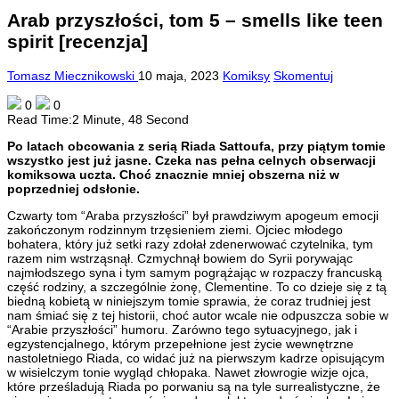
Arab przyszłości, tom 5 – smells like teen
spirit [recenzja]
Tomasz Miecznikowski
10 maja, 2023
Komiksy
Skomentuj
0
0
Read Time:
2 Minute, 48 Second
Po latach obcowania z serią Riada Sattoufa, przy piątym tomie
wszystko jest już jasne. Czeka nas pełna celnych obserwacji
komiksowa uczta. Choć znacznie mniej obszerna niż w
poprzedniej odsłonie.
Czwarty tom “Araba przyszłości” był prawdziwym apogeum emocji
zakończonym rodzinnym trzęsieniem ziemi. Ojciec młodego
bohatera, który już setki razy zdołał zdenerwować czytelnika, tym
razem nim wstrząsnął. Czmychnął bowiem do Syrii porywając
najmłodszego syna i tym samym pogrążając w rozpaczy francuską
część rodziny, a szczególnie żonę, Clementine. To co dzieje się z tą
biedną kobietą w niniejszym tomie sprawia, że coraz trudniej jest
nam śmiać się z tej historii, choć autor wcale nie odpuszcza sobie w
“Arabie przyszłości” humoru. Zarówno tego sytuacyjnego, jak i
egzystencjalnego, którym przepełnione jest życie wewnętrzne
nastoletniego Riada, co widać już na pierwszym kadrze opisującym
w wisielczym tonie wygląd chłopaka. Nawet złowrogie wizje ojca,
które prześladują Riada po porwaniu są na tyle surrealistyczne, że