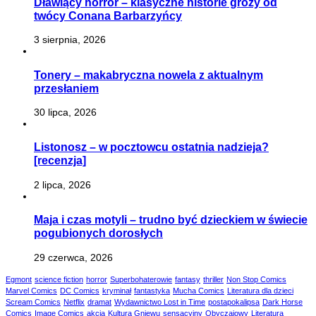
Dławiący horror – klasyczne historie grozy od
twócy Conana Barbarzyńcy
3 sierpnia, 2026
Tonery – makabryczna nowela z aktualnym
przesłaniem
30 lipca, 2026
Listonosz – w pocztowcu ostatnia nadzieja?
[recenzja]
2 lipca, 2026
Maja i czas motyli – trudno być dzieckiem w świecie
pogubionych dorosłych
29 czerwca, 2026
Egmont
science fiction
horror
Superbohaterowie
fantasy
thriller
Non Stop Comics
Marvel Comics
DC Comics
kryminał
fantastyka
Mucha Comics
Literatura dla dzieci
Scream Comics
Netflix
dramat
Wydawnictwo Lost in Time
postapokalipsa
Dark Horse
Comics
Image Comics
akcja
Kultura Gniewu
sensacyjny
Obyczajowy
Literatura