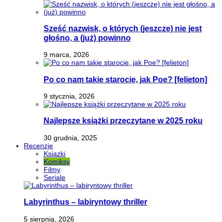
Sześć nazwisk, o których (jeszcze) nie jest
głośno, a (już) powinno
9 marca, 2026
Po co nam takie starocie, jak Poe? [felieton]
9 stycznia, 2026
Najlepsze książki przeczytane w 2025 roku
30 grudnia, 2025
Recenzje
Ksiazki
Komiksy
Filmy
Seriale
Labyrinthus – labiryntowy thriller
5 sierpnia, 2026