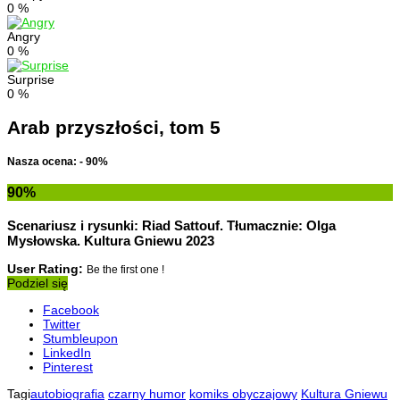
0
%
Angry
0
%
Surprise
0
%
Arab przyszłości, tom 5
Nasza ocena: - 90%
90
%
Scenariusz i rysunki: Riad Sattouf. Tłumacznie: Olga
Mysłowska. Kultura Gniewu 2023
User Rating:
Be the first one !
Podziel się
Facebook
Twitter
Stumbleupon
LinkedIn
Pinterest
Tagi
autobiografia
czarny humor
komiks obyczajowy
Kultura Gniewu