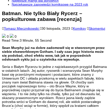
Najlepsze mangi dla dorosłych
Najciekawsze zapowiedzi komiksowe na 2023 rok
Batman. Nie tylko Biały Rycerz –
popkulturowa zabawa [recenzja]
Tomasz Miecznikowski
30 listopada, 2023
Komiksy
Skomentuj
0
0
Read Time:
3 Minute, 55 Second
Sean Murphy już na dobre zadomowił się w stworzonym przez
siebie elseworldowym Gotham. I cały czas jego historia może
się podobać, choć efektu wow, tak jak w poprzednich
odsłonach cyklu już u czytelnika nie wywołuje.
Seria o Białym Rycerzu to jedne z najciekawszych przygód Batmana
w ostatnich latach. Jej autor, rysownik i scenarzysta Sean Murphy
bawi się przeróżnymi motywami i postaciami, które znamy z
Uniwersum DC i układa przekorną w wielu aspektach fabułę, która
znany nam świat Batmana stawia na głowie. Ot choćby sam
początek najnowszego tomu – oto Bruce Wayne, który w
poprzedniej części przyznał się do bycia Batmanem znajduje się w
więzieniu. I to nie żeby tylko na chwilę, tylko już od dwunastu lat,
skazany prawomocnym wyrokiem. Rzecz jasna kiedy zajdzie
potrzeba wróci w Gotham do dawnej roli, ale widok postarzałego
Bruce’a (choć wciąż w formie), który spędził za kratami całkiem