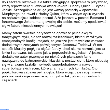
łzy i szczere rozmowy, ale także intrygujące spojrzenie w przyszłość,
którą reprezentuje tu dwójka dzieci Jokera i Harley Quinn – Bryce i
Jackie. Szczególnie ta druga jest ważną postacią w opowieści
Murphyego, na równi z Harley Quinn, która w całym cyklu wyrosła
na najważniejszą kobiecą postać. A że jeszcze w postaci Batmana i
fantomowego Jokera ma tę dwójkę dla siebie, możemy spodziewać
się w fabule niecodziennych rozwiązań
Mamy zatem świetnie narysowaną opowieść pełną akcji w
tradycyjnym stylu, ale też rodzaj rozliczeniowej historii w różnych
emocjonalnych konfiguracjach, co jeszcze jest rozwinięte w dwóch
dodatkowych zeszytach poświęconych Jasonowi Toddowi. W ten
sposób Murphy pogłębia ciężar fabuły, choć akurat narracja jest tu
lekka i sprawna, tak samo jak w poprzednich częściach. A jeszcze
dodatkowo autor przemyca na niektórych planszach fajne
nawiązania do batmanowskiej klasyki, w postaci cieni, które układają
się w znajome kształty i sylwetki superbohaterów, a nawet
superbohaterskich scen, które znamy z innych komiksów. Oto
popkulturowa zabawa pełną gębą, która wciąż daje radę, nawet
jeśli nie zaskakuje świeżością pomysłów tak, jak w poprzednich
częściach.