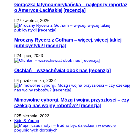
Gorączka latynoamerykańska – najlepszy reportaż
o Ameryce Łacińskiej [recenzja]
27 kwietnia, 2026
Mroczny Rycerz z Gotham – więcej, więcej takiej
publicystyki! [recenzja]
24 lipca, 2023
Otchłań – wszechświat obok nas [recenzja]
4 października, 2022
Mimowolne cyborgi. Mózg i wojna przyszłości – czy
czekają nas wojny robotów? [recenzja]
25 sierpnia, 2022
Kids & Young