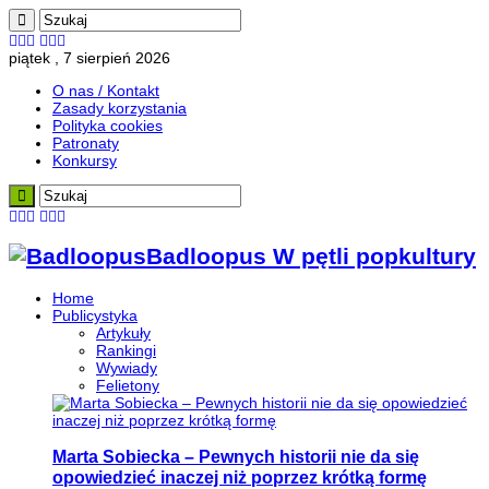
piątek , 7 sierpień 2026
O nas / Kontakt
Zasady korzystania
Polityka cookies
Patronaty
Konkursy
Badloopus W pętli popkultury
Home
Publicystyka
Artykuły
Rankingi
Wywiady
Felietony
Marta Sobiecka – Pewnych historii nie da się
opowiedzieć inaczej niż poprzez krótką formę