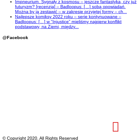
Impneurium. Sygnały z kosmosu – jeszcze fantastyka, czy już
futuryzm? [recenzja] – Badloopus: […] sobą opowiadań.
Można by ją zestawić – w zakresie przyjętej formy – ch...
Najlepsze komiksy 2022 roku – serie kontynuowane –
Badloopus: […] w “Injustice” mieliśmy najpierw konflikt
podstawowy, na Ziemi, między...
@Facebook
© Copyright 2020, All Rights Reserved