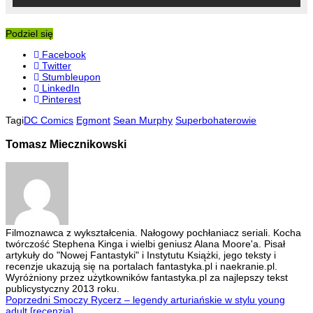
Podziel się
Facebook
Twitter
Stumbleupon
LinkedIn
Pinterest
Tagi
DC Comics
Egmont
Sean Murphy
Superbohaterowie
Tomasz Miecznikowski
Filmoznawca z wykształcenia. Nałogowy pochłaniacz seriali. Kocha
twórczość Stephena Kinga i wielbi geniusz Alana Moore'a. Pisał
artykuły do "Nowej Fantastyki" i Instytutu Książki, jego teksty i
recenzje ukazują się na portalach fantastyka.pl i naekranie.pl.
Wyróżniony przez użytkowników fantastyka.pl za najlepszy tekst
publicystyczny 2013 roku.
Poprzedni
Smoczy Rycerz – legendy arturiańskie w stylu young
adult [recenzja]