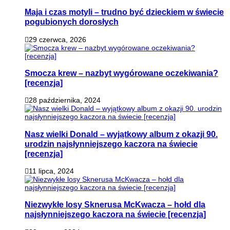
Maja i czas motyli – trudno być dzieckiem w świecie
pogubionych dorosłych
29 czerwca, 2026
Smocza krew – nazbyt wygórowane oczekiwania?
[recenzja]
28 października, 2024
Nasz wielki Donald – wyjątkowy album z okazji 90.
urodzin najsłynniejszego kaczora na świecie
[recenzja]
11 lipca, 2024
Niezwykłe losy Sknerusa McKwacza – hołd dla
najsłynniejszego kaczora na świecie [recenzja]