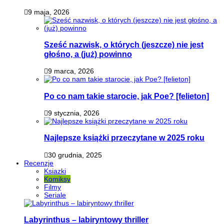
9 maja, 2026
Sześć nazwisk, o których (jeszcze) nie jest
głośno, a (już) powinno
9 marca, 2026
Po co nam takie starocie, jak Poe? [felieton]
9 stycznia, 2026
Najlepsze książki przeczytane w 2025 roku
30 grudnia, 2025
Recenzje
Ksiazki
Komiksy
Filmy
Seriale
Labyrinthus – labiryntowy thriller