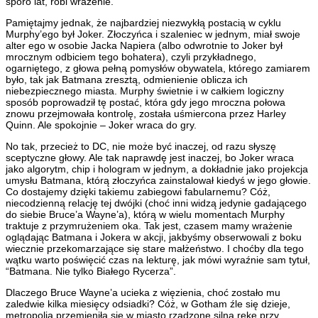
sporo lat, robi wrażenie.
Pamiętajmy jednak, że najbardziej niezwykłą postacią w cyklu
Murphy’ego był Joker. Złoczyńca i szaleniec w jednym, miał swoje
alter ego w osobie Jacka Napiera (albo odwrotnie to Joker był
mrocznym odbiciem tego bohatera), czyli przykładnego,
ogarniętego, z głowa pełną pomysłów obywatela, którego zamiarem
było, tak jak Batmana zresztą, odmienienie oblicza ich
niebezpiecznego miasta. Murphy świetnie i w całkiem logiczny
sposób poprowadził tę postać, która gdy jego mroczna połowa
znowu przejmowała kontrolę, została uśmiercona przez Harley
Quinn. Ale spokojnie – Joker wraca do gry.
No tak, przecież to DC, nie może być inaczej, od razu słyszę
sceptyczne głowy. Ale tak naprawdę jest inaczej, bo Joker wraca
jako algorytm, chip i hologram w jednym, a dokładnie jako projekcja
umysłu Batmana, którą złoczyńca zainstalował kiedyś w jego głowie.
Co dostajemy dzięki takiemu zabiegowi fabularnemu? Cóż,
niecodzienną relację tej dwójki (choć inni widzą jedynie gadającego
do siebie Bruce’a Wayne’a), którą w wielu momentach Murphy
traktuje z przymrużeniem oka. Tak jest, czasem mamy wrażenie
oglądając Batmana i Jokera w akcji, jakbyśmy obserwowali z boku
wiecznie przekomarzające się stare małżeństwo. I choćby dla tego
wątku warto poświęcić czas na lekturę, jak mówi wyraźnie sam tytuł,
“Batmana. Nie tylko Białego Rycerza”.
Dlaczego Bruce Wayne’a ucieka z więzienia, choć zostało mu
zaledwie kilka miesięcy odsiadki? Cóż, w Gotham źle się dzieje,
metropolia przemieniła się w miasto rządzone silną rękę przy