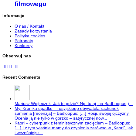
filmowego
Informacje
O nas / Kontakt
Zasady korzystania
Polityka cookies
Patronaty
Konkursy
Obserwuj nas
Recent Comments
Mariusz Wojteczek: Jak to gdzie? Np. tutaj, na BadLoopus;)...
My. Kronika upadku – rosyjskiego obywatela rachunek
sumienia [recenzja] – Badloopus: […] Rosji, swojej ojczyzny.
Ocenia ją nie tylko w gorzko – satyrycznej now...
Kaori – cyberpunk z feministycznym zacięciem – Badloopus:
[…] I z tym właśnie mamy do czynienia zarówno w „Kaori”, jak
i wcześniejsz...