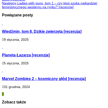
Następny
Ladies with guns, tom 1 – czy ktoś szuka najbardziej
feministycznego westernu na rynku? [recenzja]
Powiązane posty
Wiedźmin, tom 8. Dzikie zwierzęta [recenzja]
9 stycznia, 2025
Planeta Łazarza [recenzja]
5 stycznia, 2025
Marvel Zombies 2 – kosmiczny głód [recenzja]
31 grudnia, 2024
Zobacz także