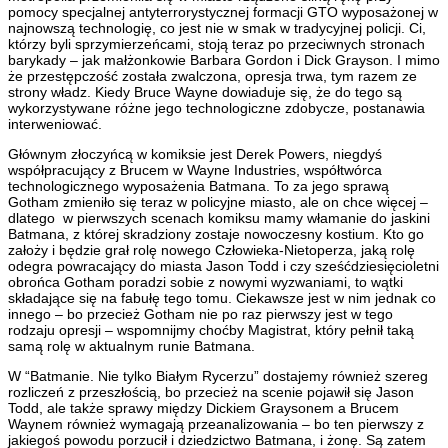
pomocy specjalnej antyterrorystycznej formacji GTO wyposażonej w
najnowszą technologię, co jest nie w smak w tradycyjnej policji. Ci,
którzy byli sprzymierzeńcami, stoją teraz po przeciwnych stronach
barykady – jak małżonkowie Barbara Gordon i Dick Grayson. I mimo
że przestępczość została zwalczona, opresja trwa, tym razem ze
strony władz. Kiedy Bruce Wayne dowiaduje się, że do tego są
wykorzystywane różne jego technologiczne zdobycze, postanawia
interweniować.
Głównym złoczyńcą w komiksie jest Derek Powers, niegdyś
współpracujący z Brucem w Wayne Industries, współtwórca
technologicznego wyposażenia Batmana. To za jego sprawą
Gotham zmieniło się teraz w policyjne miasto, ale on chce więcej –
dlatego w pierwszych scenach komiksu mamy włamanie do jaskini
Batmana, z której skradziony zostaje nowoczesny kostium. Kto go
założy i będzie grał rolę nowego Człowieka-Nietoperza, jaką rolę
odegra powracający do miasta Jason Todd i czy sześćdziesięcioletni
obrońca Gotham poradzi sobie z nowymi wyzwaniami, to wątki
składające się na fabułę tego tomu. Ciekawsze jest w nim jednak co
innego – bo przecież Gotham nie po raz pierwszy jest w tego
rodzaju opresji – wspomnijmy choćby Magistrat, który pełnił taką
samą rolę w aktualnym runie Batmana.
W “Batmanie. Nie tylko Białym Rycerzu” dostajemy również szereg
rozliczeń z przeszłością, bo przecież na scenie pojawił się Jason
Todd, ale także sprawy między Dickiem Graysonem a Brucem
Waynem również wymagają przeanalizowania – bo ten pierwszy z
jakiegoś powodu porzucił i dziedzictwo Batmana, i żonę. Są zatem