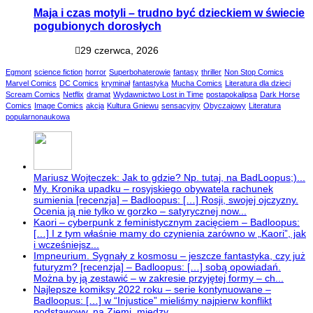
Maja i czas motyli – trudno być dzieckiem w świecie
pogubionych dorosłych
29 czerwca, 2026
Egmont
science fiction
horror
Superbohaterowie
fantasy
thriller
Non Stop Comics
Marvel Comics
DC Comics
kryminał
fantastyka
Mucha Comics
Literatura dla dzieci
Scream Comics
Netflix
dramat
Wydawnictwo Lost in Time
postapokalipsa
Dark Horse
Comics
Image Comics
akcja
Kultura Gniewu
sensacyjny
Obyczajowy
Literatura
popularnonaukowa
Mariusz Wojteczek: Jak to gdzie? Np. tutaj, na BadLoopus;)...
My. Kronika upadku – rosyjskiego obywatela rachunek
sumienia [recenzja] – Badloopus: […] Rosji, swojej ojczyzny.
Ocenia ją nie tylko w gorzko – satyrycznej now...
Kaori – cyberpunk z feministycznym zacięciem – Badloopus:
[…] I z tym właśnie mamy do czynienia zarówno w „Kaori”, jak
i wcześniejsz...
Impneurium. Sygnały z kosmosu – jeszcze fantastyka, czy już
futuryzm? [recenzja] – Badloopus: […] sobą opowiadań.
Można by ją zestawić – w zakresie przyjętej formy – ch...
Najlepsze komiksy 2022 roku – serie kontynuowane –
Badloopus: […] w “Injustice” mieliśmy najpierw konflikt
podstawowy, na Ziemi, między...