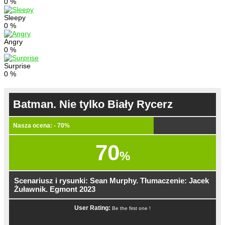
0
%
Sleepy
0
%
Angry
0
%
Surprise
0
%
Batman. Nie tylko Biały Rycerz
Nasza ocena: - 70%
70
%
Scenariusz i rysunki: Sean Murphy. Tłumaczenie: Jacek
Żuławnik. Egmont 2023
User Rating:
Be the first one !