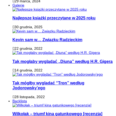
29 marca, 2024
Galerie
Najlepsze książki przeczytane w 2025 roku
30 grudnia, 2025
Kevin sam w… Związku Radzieckim
22 grudnia, 2022
Tak mogłaby wyglądać „Diuna” według H.R. Gigera
14 grudnia, 2022
Tak mógłby wyglądać “Tron” według
Jodorowsky’ego
28 listopada, 2022
Backlista
Wilkołak – triumf kina gatunkowego [recenzja]