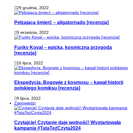
29 grudnia, 2022
Pełzająca śmierć – aligatornado [recenzja]
9 września, 2022
Funky Koval – epicka, kosmiczna przygoda
[recenzja]
16 lipca, 2022
Ekspedycja. Bogowie z kosmosu – kawał historii
polskiego komiksu [recenzja]
9 lipca, 2022
Zapowiedzi
Czytajcie! Czytanie daje wolność! Wystartowała
kampania #TataTeżCzyta2024