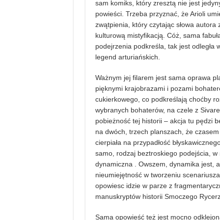
sam komiks, który zresztą nie jest jedy
powieści. Trzeba przyznać, że Arioli umi
zwątpienia, który czytając słowa autora 
kulturową mistyfikacją. Cóż, sama fabu
podejrzenia podkreśla, tak jest odległ
legend arturiańskich.
Ważnym jej filarem jest sama oprawa pla
pięknymi krajobrazami i pozami bohateró
cukierkowego, co podkreślają choćby roz
wybranych bohaterów, na czele z Sivar
pobieżność tej historii – akcja tu pędzi
na dwóch, trzech planszach, że czasem c
cierpiała na przypadłość błyskawicznego 
samo, rodzaj beztroskiego podejścia, w 
dynamiczna . Owszem, dynamika jest, ale
nieumiejętność w tworzeniu scenariusza
opowiesc idzie w parze z fragmentaryczn
manuskryptów historii Smoczego Rycer
Sama opowieść też jest mocno odklejona