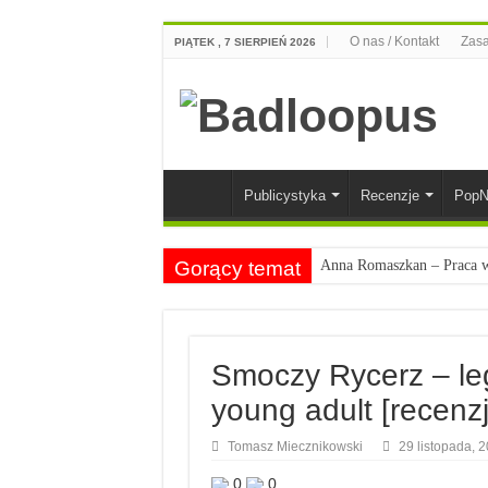
O nas / Kontakt
Zasa
PIĄTEK , 7 SIERPIEŃ 2026
Publicystyka
Recenzje
PopN
Gorący temat
Anna Romaszkan – Praca w 
Najciekawsze książki o kob
Najlepsze mangi dla doros
Smoczy Rycerz – leg
Najciekawsze zapowiedzi 
young adult [recenzj
Tomasz Miecznikowski
29 listopada, 
0
0