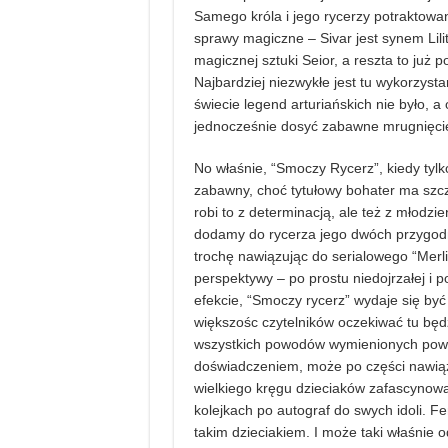
Samego króla i jego rycerzy potraktowa
sprawy magiczne – Sivar jest synem Lili
magicznej sztuki Seior, a reszta to już
Najbardziej niezwykłe jest tu wykorzysta
świecie legend arturiańskich nie było, a
jednocześnie dosyć zabawne mrugnięcie
No właśnie, “Smoczy Rycerz”, kiedy tylko 
zabawny, choć tytułowy bohater ma szcz
robi to z determinacją, ale też z młodz
dodamy do rycerza jego dwóch przygodn
trochę nawiązując do serialowego “Merlin
perspektywy – po prostu niedojrzałej i 
efekcie, “Smoczy rycerz” wydaje się by
większośc czytelników oczekiwać tu będz
wszystkich powodów wymienionych powy
doświadczeniem, może po części nawiązu
wielkiego kręgu dzieciaków zafascynowa
kolejkach po autograf do swych idoli. Fe
takim dzieciakiem. I może taki właśnie 