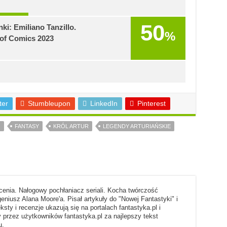
50
ki: Emiliano Tanzillo.
%
of Comics 2023
ter
Stumbleupon
LinkedIn
Pinterest
O
FANTASY
KRÓL ARTUR
LEGENDY ARTURIAŃSKIE
enia. Nałogowy pochłaniacz seriali. Kocha twórczość
geniusz Alana Moore'a. Pisał artykuły do "Nowej Fantastyki" i
eksty i recenzje ukazują się na portalach fantastyka.pl i
 przez użytkowników fantastyka.pl za najlepszy tekst
u.