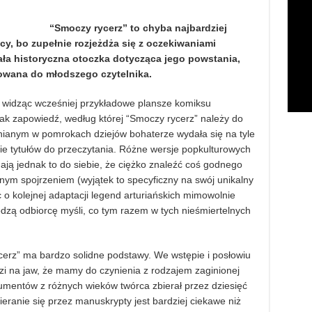
“Smoczy rycerz” to chyba najbardziej
y, bo zupełnie rozjeżdża się z oczekiwaniami
 cała historyczna otoczka dotycząca jego powstania,
rowana do młodszego czytelnika.
 widząc wcześniej przykładowe plansze komiksu
ak zapowiedź, według której “Smoczy rycerz” należy do
nianym w pomrokach dziejów bohaterze wydała się na tyle
ście tytułów do przeczytania. Różne wersje popkulturowych
ją jednak to do siebie, że ciężko znaleźć coś godnego
ym spojrzeniem (wyjątek to specyficzny na swój unikalny
 o kolejnej adaptacji legend arturiańskich mimowolnie
dzą odbiorcę myśli, co tym razem w tych nieśmiertelnych
erz” ma bardzo solidne podstawy. We wstępie i posłowiu
i na jaw, że mamy do czynienia z rodzajem zaginionej
kumentów z różnych wieków twórca zbierał przez dziesięć
zieranie się przez manuskrypty jest bardziej ciekawe niż