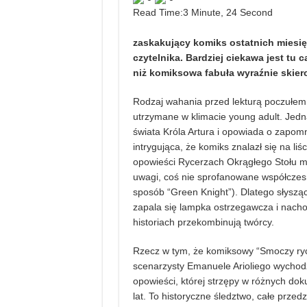
Read Time:
3 Minute, 24 Second
zaskakujący komiks ostatnich miesięc
czytelnika. Bardziej ciekawa jest tu
niż komiksowa fabuła wyraźnie skie
Rodzaj wahania przed lekturą poczułem
utrzymane w klimacie young adult. Jedn
świata Króla Artura i opowiada o zapom
intrygująca, że komiks znalazł się na li
opowieści Rycerzach Okrągłego Stołu ma
uwagi, coś nie sprofanowane współczesn
sposób “Green Knight”). Dlatego słysząc
zapala się lampka ostrzegawcza i nacho
historiach przekombinują twórcy.
Rzecz w tym, że komiksowy “Smoczy ryc
scenarzysty Emanuele Arioliego wychodz
opowieści, której strzępy w różnych do
lat. To historyczne śledztwo, całe przed