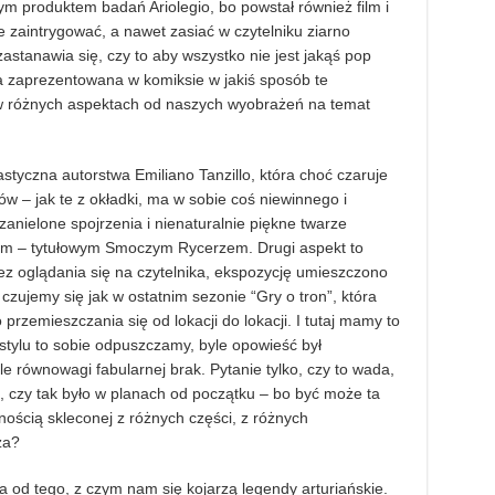
nym produktem badań Ariolegio, bo powstał również film i
e zaintrygować, a nawet zasiać w czytelniku ziarno
zastanawia się, czy to aby wszystko nie jest jakąś pop
ła zaprezentowana w komiksie w jakiś sposób te
a w różnych aspektach od naszych wyobrażeń na temat
styczna autorstwa Emiliano Tanzillo, która choć czaruje
w – jak te z okładki, ma w sobie coś niewinnego i
anielone spojrzenia i nienaturalnie piękne twarze
em – tytułowym Smoczym Rycerzem. Drugi aspekt to
 bez oglądania się na czytelnika, ekspozycję umieszczono
zujemy się jak w ostatnim sezonie “Gry o tron”, która
przemieszczania się od lokacji do lokacji. I tutaj mamy to
stylu to sobie odpuszczamy, byle opowieść był
 równowagi fabularnej brak. Pytanie tylko, czy to wada,
, czy tak było w planach od początku – bo być może ta
ością skleconej z różnych części, z różnych
za?
 od tego, z czym nam się kojarzą legendy arturiańskie.