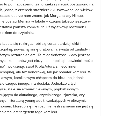
no tu po macoszemu, za to większy nacisk postawiono na
th, jednej z czterech strażniczek kultywowanej od wieków
 postacie dobrze nam znane, jak Morgana czy Nimue.
nie postaci Merlina w fabule – czegoś takiego jeszcze w
 ostatnia plansza komiksu to już wyjątkowy rodzynek i
 okiem do czytelnika.
fabuła się rozkręca robi się coraz bardziej lekki i
ególną, poważną misję uratowania świata od zagłady i
ieńczym roztargnieniem. Ta młodzieńczość, kiedy jeszcze
ych kompanów jest niczym stempel tej opowieści, może
a” i pokazując świat Króla Artura z nieco innej
pochopnej, ale też honorowej, tak jak bohater komiksu. W
ć łatwym, komiksowym chłopcem do bicia, bo jednak
ie czegoś innego, niż dostała. Jednakże z tych
żej staje się również ciekawym, popkulturowym
jącym do aktualnego, czytelniczego zjawiska, czyli
nych literaturą young adult, czekających w olbrzymich
nomen, którego się nie rozumie, jeśli samemu nie jest się
odbiorca jest targetem tego komiksu.