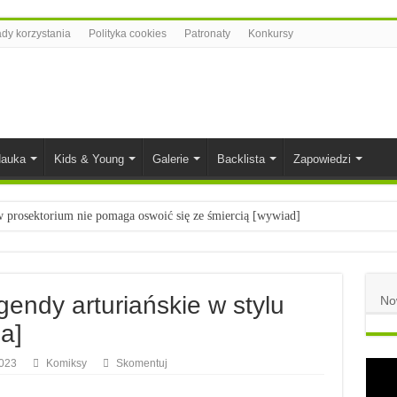
dy korzystania
Polityka cookies
Patronaty
Konkursy
auka
Kids & Young
Galerie
Backlista
Zapowiedzi
prosektorium nie pomaga oswoić się ze śmiercią [wywiad]
ietach nauki
łych
endy arturiańskie w stylu
No
komiksowe na 2023 rok
a]
2023
Komiksy
Skomentuj