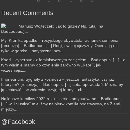
Recent Comments
Mariusz Wojteczek: Jak to gdzie? Np. tutaj, na
BadLoopus;)...
My. Kronika upadku – rosyjskiego obywatela rachunek sumienia
[recenzja] – Badloopus: […] Rosji, swojej ojczyzny. Ocenia ją nie
tylko w gorzko – satyrycznej now...
Kaori – cyberpunk z feministycznym zacięciem – Badloopus: […] I z
tym właśnie mamy do czynienia zarówno w „Kaori”, jak i
wcześniejsz...
Impneurium. Sygnały z kosmosu – jeszcze fantastyka, czy już
futuryzm? [recenzja] – Badloopus: […] sobą opowiadań. Można by
ją zestawić – w zakresie przyjętej formy – ch...
Najlepsze komiksy 2022 roku – serie kontynuowane – Badloopus:
[…] w “Injustice” mieliśmy najpierw konflikt podstawowy, na Ziemi,
między...
@Facebook