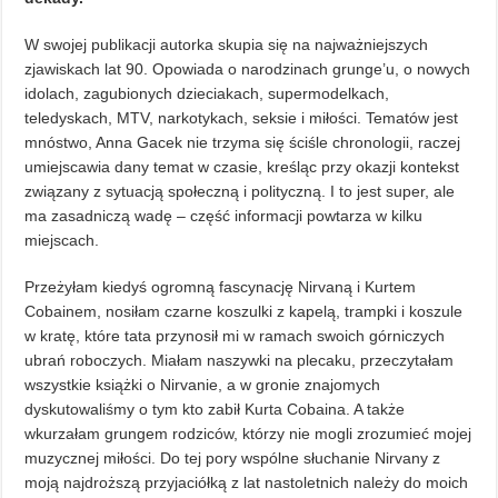
W swojej publikacji autorka skupia się na najważniejszych
zjawiskach lat 90. Opowiada o narodzinach grunge’u, o nowych
idolach, zagubionych dzieciakach, supermodelkach,
teledyskach, MTV, narkotykach, seksie i miłości. Tematów jest
mnóstwo, Anna Gacek nie trzyma się ściśle chronologii, raczej
umiejscawia dany temat w czasie, kreśląc przy okazji kontekst
związany z sytuacją społeczną i polityczną. I to jest super, ale
ma zasadniczą wadę – część informacji powtarza w kilku
miejscach.
Przeżyłam kiedyś ogromną fascynację Nirvaną i Kurtem
Cobainem, nosiłam czarne koszulki z kapelą, trampki i koszule
w kratę, które tata przynosił mi w ramach swoich górniczych
ubrań roboczych. Miałam naszywki na plecaku, przeczytałam
wszystkie książki o Nirvanie, a w gronie znajomych
dyskutowaliśmy o tym kto zabił Kurta Cobaina. A także
wkurzałam grungem rodziców, którzy nie mogli zrozumieć mojej
muzycznej miłości. Do tej pory wspólne słuchanie Nirvany z
moją najdroższą przyjaciółką z lat nastoletnich należy do moich