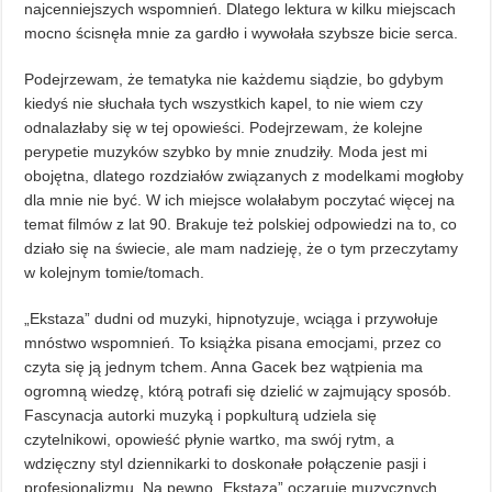
najcenniejszych wspomnień. Dlatego lektura w kilku miejscach
mocno ścisnęła mnie za gardło i wywołała szybsze bicie serca.
Podejrzewam, że tematyka nie każdemu siądzie, bo gdybym
kiedyś nie słuchała tych wszystkich kapel, to nie wiem czy
odnalazłaby się w tej opowieści. Podejrzewam, że kolejne
perypetie muzyków szybko by mnie znudziły. Moda jest mi
obojętna, dlatego rozdziałów związanych z modelkami mogłoby
dla mnie nie być. W ich miejsce wolałabym poczytać więcej na
temat filmów z lat 90. Brakuje też polskiej odpowiedzi na to, co
działo się na świecie, ale mam nadzieję, że o tym przeczytamy
w kolejnym tomie/tomach.
„Ekstaza” dudni od muzyki, hipnotyzuje, wciąga i przywołuje
mnóstwo wspomnień. To książka pisana emocjami, przez co
czyta się ją jednym tchem. Anna Gacek bez wątpienia ma
ogromną wiedzę, którą potrafi się dzielić w zajmujący sposób.
Fascynacja autorki muzyką i popkulturą udziela się
czytelnikowi, opowieść płynie wartko, ma swój rytm, a
wdzięczny styl dziennikarki to doskonałe połączenie pasji i
profesjonalizmu. Na pewno „Ekstaza” oczaruje muzycznych