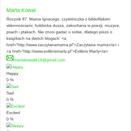
Marta Kowal
Rocznik 87. Mama Ignacego, czytelniczka z bibliofilskimi
skłonnościami, hobbicka dusza, zakochana w poezji, muzyce,
psach i ptakach. Nie znosi gadać o sobie, dlatego pisze o
książkach na dwóch blogach: <a
href="http://www.zaczytanamama.pl">Zaczytana mama</a> i
<a href="http://www.exlibrismarty.pl">Exlibris Marty</a>.
martakowalik16@gmail.com
Happy
0
%
Sad
0
%
Excited
0
%