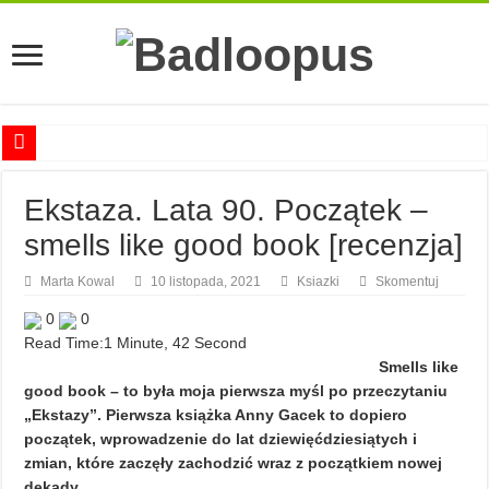
Anna Romaszkan – Praca w prosektorium nie pomaga oswoić się ze śmiercią
Ekstaza. Lata 90. Początek –
Najciekawsze książki o kobietach nauki
smells like good book [recenzja]
Najlepsze mangi dla dorosłych
Najciekawsze zapowiedzi komiksowe na 2023 rok
Marta Kowal
10 listopada, 2021
Ksiazki
Skomentuj
0
0
Read Time:
1 Minute, 42 Second
Smells like
good book – to była moja pierwsza myśl po przeczytaniu
„Ekstazy”. Pierwsza książka Anny Gacek to dopiero
początek, wprowadzenie do lat dziewięćdziesiątych i
zmian, które zaczęły zachodzić wraz z początkiem nowej
dekady.