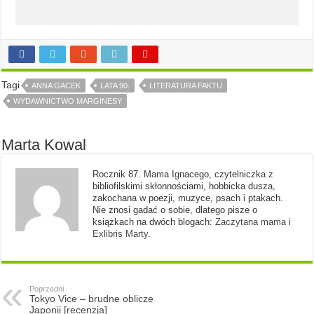
Tagi
ANNA GACEK
LATA 90.
LITERATURA FAKTU
WYDAWNICTWO MARGINESY
Marta Kowal
Rocznik 87. Mama Ignacego, czytelniczka z
bibliofilskimi skłonnościami, hobbicka dusza,
zakochana w poezji, muzyce, psach i ptakach.
Nie znosi gadać o sobie, dlatego pisze o
książkach na dwóch blogach:
Zaczytana mama
i
Exlibris Marty
.
Poprzedni
Tokyo Vice – brudne oblicze
Japonii [recenzja]