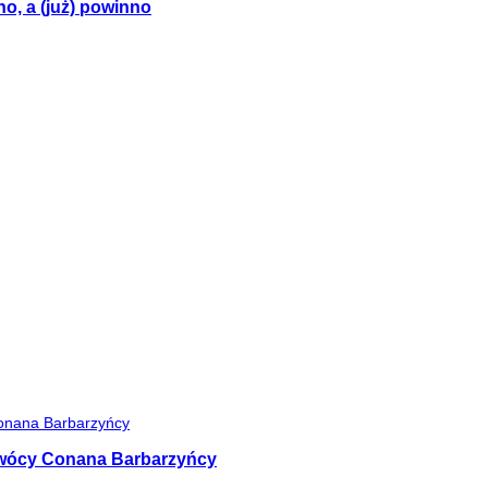
no, a (już) powinno
 twócy Conana Barbarzyńcy