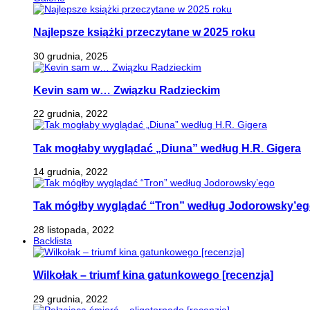
Najlepsze książki przeczytane w 2025 roku
30 grudnia, 2025
Kevin sam w… Związku Radzieckim
22 grudnia, 2022
Tak mogłaby wyglądać „Diuna” według H.R. Gigera
14 grudnia, 2022
Tak mógłby wyglądać “Tron” według Jodorowsky’e
28 listopada, 2022
Backlista
Wilkołak – triumf kina gatunkowego [recenzja]
29 grudnia, 2022