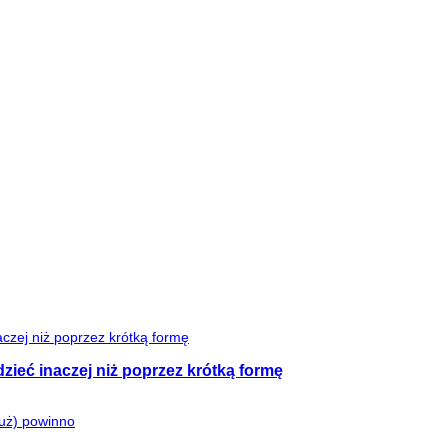
zieć inaczej niż poprzez krótką formę