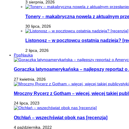
3 sierpnia, 2026
Tonery – makabryczna nowela z aktualnym prz
30 lipca, 2026
Listonosz – w pocztowcu ostatnia nadzieja? [re
2 lipca, 2026
PopNauka
Gorączka latynoamerykańska – najlepszy reportaż o 
27 kwietnia, 2026
Mroczny Rycerz z Gotham – więcej, więcej takiej publi
24 lipca, 2023
Otchłań – wszechświat obok nas [recenzja]
4 października, 2022