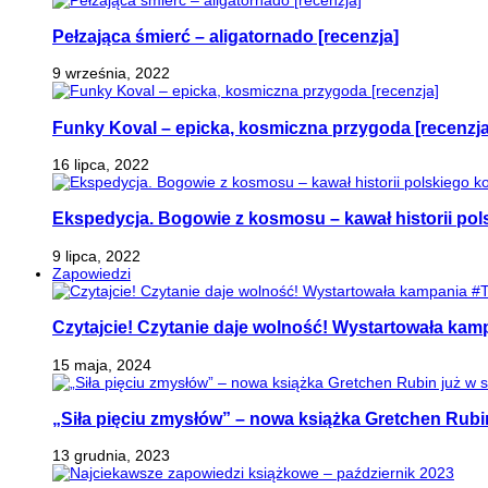
Pełzająca śmierć – aligatornado [recenzja]
9 września, 2022
Funky Koval – epicka, kosmiczna przygoda [recenzja
16 lipca, 2022
Ekspedycja. Bogowie z kosmosu – kawał historii pol
9 lipca, 2022
Zapowiedzi
Czytajcie! Czytanie daje wolność! Wystartowała ka
15 maja, 2024
„Siła pięciu zmysłów” – nowa książka Gretchen Rubi
13 grudnia, 2023