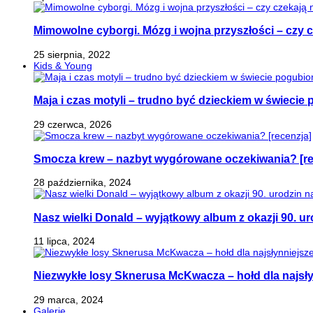
Mimowolne cyborgi. Mózg i wojna przyszłości – czy 
25 sierpnia, 2022
Kids & Young
Maja i czas motyli – trudno być dzieckiem w świeci
29 czerwca, 2026
Smocza krew – nazbyt wygórowane oczekiwania? [re
28 października, 2024
Nasz wielki Donald – wyjątkowy album z okazji 90. ur
11 lipca, 2024
Niezwykłe losy Sknerusa McKwacza – hołd dla najsły
29 marca, 2024
Galerie