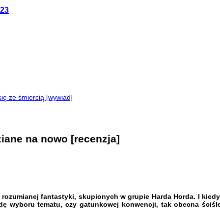
023
ę ze śmiercią [wywiad]
iane na nowo [recenzja]
o rozumianej fantastyki, skupionych w grupie Harda Horda. I kie
dę wyboru tematu, czy gatunkowej konwencji, tak obecna ściśle 