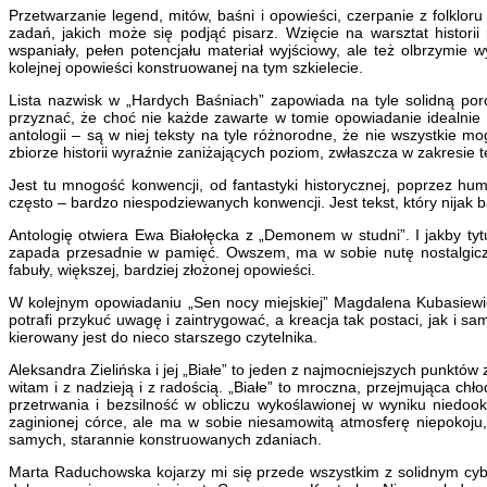
Przetwarzanie legend, mitów, baśni i opowieści, czerpanie z folklor
zadań, jakich może się podjąć pisarz. Wzięcie na warsztat histori
wspaniały, pełen potencjału materiał wyjściowy, ale też olbrzymie
kolejnej opowieści konstruowanej na tym szkielecie.
Lista nazwisk w „Hardych Baśniach” zapowiada na tyle solidną porc
przyznać, że choć nie każde zawarte w tomie opowiadanie idealnie t
antologii – są w niej teksty na tyle różnorodne, że nie wszystkie m
zbiorze historii wyraźnie zaniżających poziom, zwłaszcza w zakresie 
Jest tu mnogość konwencji, od fantastyki historycznej, poprzez hu
często – bardzo niespodziewanych konwencji. Jest tekst, który nijak b
Antologię otwiera Ewa Białołęcka z „Demonem w studni”. I jakby tytuł
zapada przesadnie w pamięć. Owszem, ma w sobie nutę nostalgiczne
fabuły, większej, bardziej złożonej opowieści.
W kolejnym opowiadaniu „Sen nocy miejskiej” Magdalena Kubasiewicz
potrafi przykuć uwagę i zaintrygować, a kreacja tak postaci, jak i s
kierowany jest do nieco starszego czytelnika.
Aleksandra Zielińska i jej „Białe” to jeden z najmocniejszych punktów 
witam i z nadzieją i z radością. „Białe” to mroczna, przejmująca chł
przetrwania i bezsilność w obliczu wykoślawionej w wyniku niedoo
zaginionej córce, ale ma w sobie niesamowitą atmosferę niepokoju, k
samych, starannie konstruowanych zdaniach.
Marta Raduchowska kojarzy mi się przede wszystkim z solidnym cybe