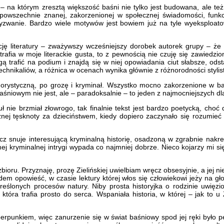
u – na którym zresztą większość baśni nie tylko jest budowana, ale t
i powszechnie znanej, zakorzenionej w społecznej świadomości, funkcj
 wyzwanie. Bardzo wiele motywów jest bowiem już na tyle wyeksploat
ję literatury – zważywszy wcześniejszy dorobek autorek grupy – że 
rafia w moje literackie gusta, to z pewnością nie czuję się zawiedzio
ogą trafić na podium i znajdą się w niej opowiadania ciut słabsze, od
technikaliów, a różnica w ocenach wynika głównie z różnorodności styli
morystyczną, po grozę i kryminał. Wszystko mocno zakorzenione w ba
aśniowym nie jest, ale – paradoksalnie – to jeden z najmocniejszych dl
 nie brzmiał złowrogo, tak finalnie tekst jest bardzo poetycką, choć 
j tęsknoty za dzieciństwem, kiedy dopiero zaczynało się rozumieć 
 snuje interesującą kryminalną historię, osadzoną w zgrabnie nakreś
amej kryminalnej intrygi wypada co najmniej dobrze. Nieco kojarzy mi si
zbioru. Przyznaję, prozę Zielińskiej uwielbiam wręcz obsesyjnie, a jej n
odem opowieść, w czasie lektury której włos się człowiekowi jeży na gł
kreślonych procesów natury. Niby prosta historyjka o rodzinie uwięz
tóra trafia prosto do serca. Wspaniała historia, w której – jak to u
rpunkiem, więc zanurzenie się w świat baśniowy spod jej ręki było 