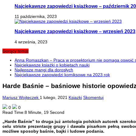
Najciekawsze zapowiedzi książkowe – październik 2
11 października, 2023
Najciekawsze zapowiedzi książkowe – wrzesień 2023
4 września, 2023
Gorący temat
Anna Romaszkan – Praca w prosektorium nie pomaga oswoić si
Najciekawsze książki o kobietach nauki
Najlepsze mangi dla dorosłych
Najciekawsze zapowiedzi komiksowe na 2023 rok
Harde Baśnie – baśniowe historie opowiedz
Mariusz Wojteczek
1 lutego, 2021
Ksiazki
Skomentuj
0
0
Read Time:
8 Minute, 19 Second
„Harde Baśnie” to druga już antologia polskich autorek szerok
celu stricte prezentację grupy i dawała pisarkom pełną swobo
możliwe sposoby baśnie, bajki i ludowe podania.