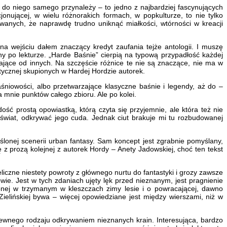
eż do niego samego przynależy – to jedno z najbardziej fascynujących
onującej, w wielu różnorakich formach, w popkulturze, to nie tylko
owanych, że naprawdę trudno uniknąć miałkości, wtórności w kreacji
na wejściu dałem znaczący kredyt zaufania tejże antologii. I muszę
ny po lekturze. „Harde Baśnie” cierpią na typową przypadłość każdej
stające od innych. Na szczęście różnice te nie są znaczące, nie ma w
stycznej skupionych w Hardej Hordzie autorek.
śniowości, albo przetwarzające klasyczne baśnie i legendy, aż do –
a mnie punktów całego zbioru. Ale po kolei.
dość prostą opowiastką, którą czyta się przyjemnie, ale która też nie
świat, odkrywać jego cuda. Jednak ciut brakuje mi tu rozbudowanej
lonej scenerii urban fantasy. Sam koncept jest zgrabnie pomyślany,
ę z prozą kolejnej z autorek Hordy – Anety Jadowskiej, choć ten tekst
ieliczne niestety powroty z głównego nurtu do fantastyki i grozy zawsze
owie. Jest w tych zdaniach ujęty lęk przed nieznanym, jest pragnienie
ionej w trzymanym w kleszczach zimy lesie i o powracającej, dawno
 Zielińskiej bywa – więcej opowiedziane jest między wierszami, niż w
pewnego rodzaju odkrywaniem nieznanych krain. Interesująca, bardzo