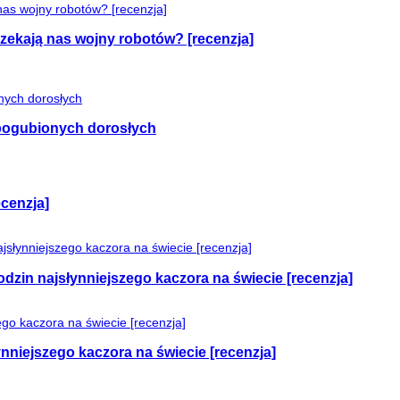
czekają nas wojny robotów? [recenzja]
e pogubionych dorosłych
cenzja]
odzin najsłynniejszego kaczora na świecie [recenzja]
nniejszego kaczora na świecie [recenzja]