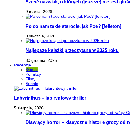
Sześć nazwisk, o których (jeszcze) nie jest głoś
9 marca, 2026
Po co nam takie starocie, jak Poe? [felieton]
9 stycznia, 2026
Najlepsze książki przeczytane w 2025 roku
30 grudnia, 2025
Recenzje
Ksiazki
Komiksy
Filmy
Seriale
Labyrinthus – labiryntowy thriller
5 sierpnia, 2026
Dławiący horror – klasyczne historie grozy od