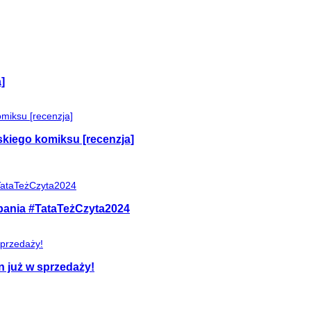
]
skiego komiksu [recenzja]
mpania #TataTeżCzyta2024
n już w sprzedaży!