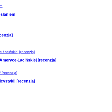
esłaniem
cenzja]
Ameryce Łacińskiej [recenzja]
cystyki! [recenzja]