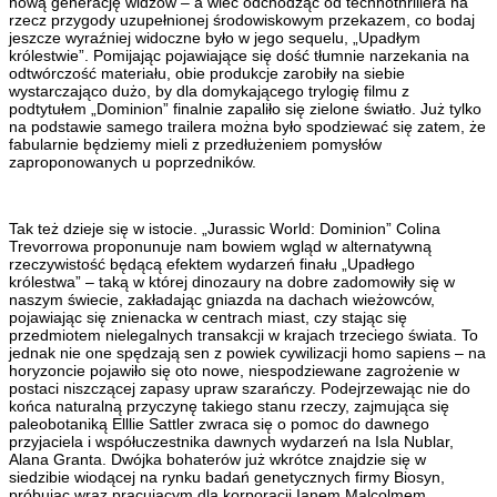
nową generację widzów – a wiec odchodząc od technothrillera na
rzecz przygody uzupełnionej środowiskowym przekazem, co bodaj
jeszcze wyraźniej widoczne było w jego sequelu, „Upadłym
królestwie”. Pomijając pojawiające się dość tłumnie narzekania na
odtwórczość materiału, obie produkcje zarobiły na siebie
wystarczająco dużo, by dla domykającego trylogię filmu z
podtytułem „Dominion” finalnie zapaliło się zielone światło. Już tylko
na podstawie samego trailera można było spodziewać się zatem, że
fabularnie będziemy mieli z przedłużeniem pomysłów
zaproponowanych u poprzedników.
Tak też dzieje się w istocie. „Jurassic World: Dominion” Colina
Trevorrowa proponunuje nam bowiem wgląd w alternatywną
rzeczywistość będącą efektem wydarzeń finału „Upadłego
królestwa” – taką w której dinozaury na dobre zadomowiły się w
naszym świecie, zakładając gniazda na dachach wieżowców,
pojawiając się znienacka w centrach miast, czy stając się
przedmiotem nielegalnych transakcji w krajach trzeciego świata. To
jednak nie one spędzają sen z powiek cywilizacji homo sapiens – na
horyzoncie pojawiło się oto nowe, niespodziewane zagrożenie w
postaci niszczącej zapasy upraw szarańczy. Podejrzewając nie do
końca naturalną przyczynę takiego stanu rzeczy, zajmująca się
paleobotaniką Elllie Sattler zwraca się o pomoc do dawnego
przyjaciela i współuczestnika dawnych wydarzeń na Isla Nublar,
Alana Granta. Dwójka bohaterów już wkrótce znajdzie się w
siedzibie wiodącej na rynku badań genetycznych firmy Biosyn,
próbując wraz pracującym dla korporacji Ianem Malcolmem