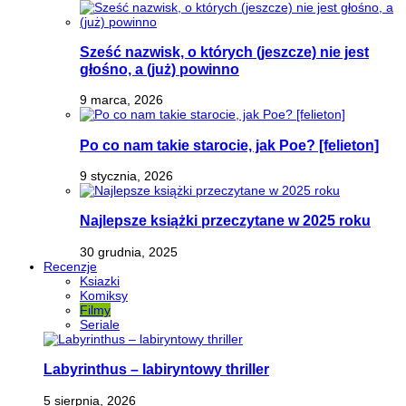
Sześć nazwisk, o których (jeszcze) nie jest
głośno, a (już) powinno
9 marca, 2026
Po co nam takie starocie, jak Poe? [felieton]
9 stycznia, 2026
Najlepsze książki przeczytane w 2025 roku
30 grudnia, 2025
Recenzje
Ksiazki
Komiksy
Filmy
Seriale
Labyrinthus – labiryntowy thriller
5 sierpnia, 2026