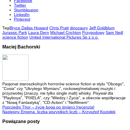
Facebook
Twitter
Stumbleupon
LinkedIn
Pinterest
Tagi
Bryce Dallas Howard
Chris Pratt
dinozaury
Jeff Goldblum
Jurassic Park
Laura Dern
Michael Crichton
Przygodowy
Sam Neill
science fiction
United International Pictures Sp z o.o.
Maciej Bachorski
Pasjonat staroszkolnych horrorów science fiction w stylu "Obcego",
"Cosia" czy "Ukrytego Wymiaru", rockowej/metalowej muzyki i
przyzwoitej (znaczy, nie tylko single malt) whisky. Pisywał dla
"Playboya", "PIXELA", czy "Wiedzy i Życia", a obecnie współpracuje
z "Nową Fantastyką", "CD-Action" i "Netfilmem".
Poprzedni
Thor – życie boga po śmierci [recenzja]
Następny
Enigma: liczba wszystkich liczb – Krzysztof Koziołek
Powiązane posty