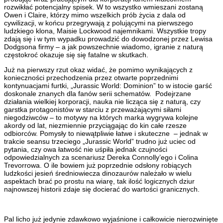
rozwikłać potencjalny spisek. W to wszystko wmieszani zostaną
Owen i Claire, którzy mimo wszelkich prób życia z dala od
cywilizacji, w końcu przegrywają z polującymi na pierwszego
ludzkiego klona, Maisie Lockwood najemnikami. Wszystkie tropy
zdają się i w tym wypadku prowadzić do dowodzonej przez Lewisa
Dodgsona firmy – a jak powszechnie wiadomo, igranie z naturą
częstokroć okazuje się się fatalne w skutkach.
Już na pierwszy rzut okaz widać, że pomimo wynikających z
konieczności przechodzenia przez otwarte poprzednimi
kontynuacjami furtki, „Jurassic World: Dominion” to w istocie garść
doskonale znanych dla fanów serii schematów. Podejrzane
działania wielkiej korporacji, nauka nie licząca się z naturą, czy
garstka protagonistów w starciu z przeważającymi siłami
niegodziwców – to motywy na których marka wygrywa kolejne
akordy od lat, niezmiennie przyciągając do kin całe rzesze
odbiorców. Pomysły to niewątpliwie łatwe i skuteczne – jednak w
trakcie seansu trzeciego „Jurassic World” trudno już uciec od
pytania, czy owa łatwość nie uśpiła jednak czujności
odpowiedzialnych za scenariusz Dereka Connolly’ego i Colina
Trevorrowa. O ile bowiem już poprzednie odsłony robiących
ludzkości jesień średniowiecza dinozaurów należało w wielu
aspektach brać po prostu na wiarę, tak ilość logicznych dziur
najnowszej historii zdaje się docierać do wartości granicznych.
Pal licho już jedynie zdawkowo wyjaśnione i całkowicie nierozwinięte