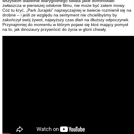
wszystkim diabelnie wiarygodnego świata jakie dominowało
zwłaszcza w pierwszej odsłonie filmu, nie może być zatem mowy.
Cóż tu kryć, „Park Jurajski” najzwyczajniej w świecie rozmienił się na
drobne – i jeśli ze względu na sentyment nie chcielibyśmy by
zakończył swój żywot, najwyższy czas dlań na dłuższy odpoczynek.
Przynajmniej do momentu w którym pojawi się ktoś mający pomysł
na to, jak dinozaury przywrócić do życia w glorii chwały.