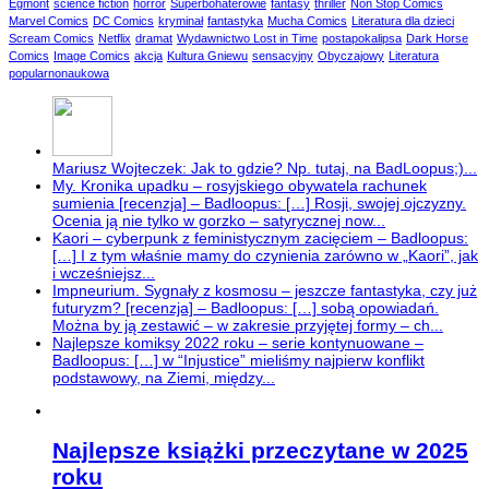
Egmont
science fiction
horror
Superbohaterowie
fantasy
thriller
Non Stop Comics
Marvel Comics
DC Comics
kryminał
fantastyka
Mucha Comics
Literatura dla dzieci
Scream Comics
Netflix
dramat
Wydawnictwo Lost in Time
postapokalipsa
Dark Horse
Comics
Image Comics
akcja
Kultura Gniewu
sensacyjny
Obyczajowy
Literatura
popularnonaukowa
Mariusz Wojteczek: Jak to gdzie? Np. tutaj, na BadLoopus;)...
My. Kronika upadku – rosyjskiego obywatela rachunek
sumienia [recenzja] – Badloopus: […] Rosji, swojej ojczyzny.
Ocenia ją nie tylko w gorzko – satyrycznej now...
Kaori – cyberpunk z feministycznym zacięciem – Badloopus:
[…] I z tym właśnie mamy do czynienia zarówno w „Kaori”, jak
i wcześniejsz...
Impneurium. Sygnały z kosmosu – jeszcze fantastyka, czy już
futuryzm? [recenzja] – Badloopus: […] sobą opowiadań.
Można by ją zestawić – w zakresie przyjętej formy – ch...
Najlepsze komiksy 2022 roku – serie kontynuowane –
Badloopus: […] w “Injustice” mieliśmy najpierw konflikt
podstawowy, na Ziemi, między...
Najlepsze książki przeczytane w 2025
roku