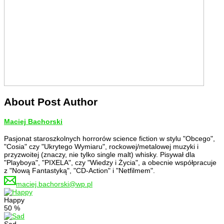
About Post Author
Maciej Bachorski
Pasjonat staroszkolnych horrorów science fiction w stylu "Obcego",
"Cosia" czy "Ukrytego Wymiaru", rockowej/metalowej muzyki i
przyzwoitej (znaczy, nie tylko single malt) whisky. Pisywał dla
"Playboya", "PIXELA", czy "Wiedzy i Życia", a obecnie współpracuje
z "Nową Fantastyką", "CD-Action" i "Netfilmem".
maciej.bachorski@wp.pl
Happy
50
%