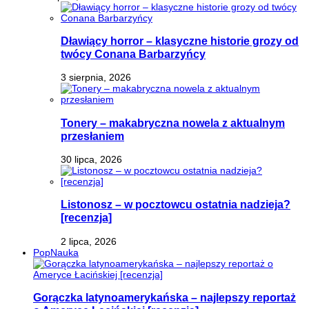
Dławiący horror – klasyczne historie grozy od
twócy Conana Barbarzyńcy
3 sierpnia, 2026
Tonery – makabryczna nowela z aktualnym
przesłaniem
30 lipca, 2026
Listonosz – w pocztowcu ostatnia nadzieja?
[recenzja]
2 lipca, 2026
PopNauka
Gorączka latynoamerykańska – najlepszy reportaż