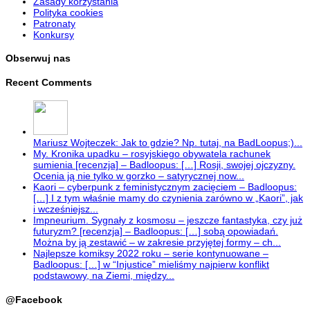
Zasady korzystania
Polityka cookies
Patronaty
Konkursy
Obserwuj nas
Recent Comments
Mariusz Wojteczek: Jak to gdzie? Np. tutaj, na BadLoopus;)...
My. Kronika upadku – rosyjskiego obywatela rachunek
sumienia [recenzja] – Badloopus: […] Rosji, swojej ojczyzny.
Ocenia ją nie tylko w gorzko – satyrycznej now...
Kaori – cyberpunk z feministycznym zacięciem – Badloopus:
[…] I z tym właśnie mamy do czynienia zarówno w „Kaori”, jak
i wcześniejsz...
Impneurium. Sygnały z kosmosu – jeszcze fantastyka, czy już
futuryzm? [recenzja] – Badloopus: […] sobą opowiadań.
Można by ją zestawić – w zakresie przyjętej formy – ch...
Najlepsze komiksy 2022 roku – serie kontynuowane –
Badloopus: […] w “Injustice” mieliśmy najpierw konflikt
podstawowy, na Ziemi, między...
@Facebook