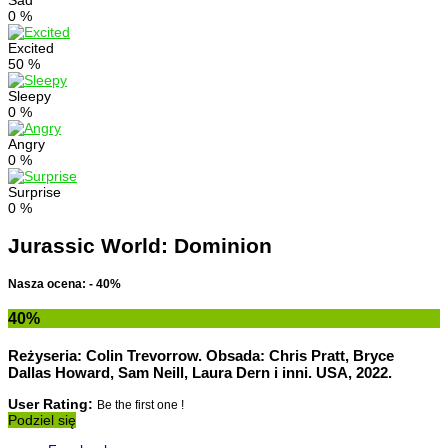
Sad
0
%
Excited
50
%
Sleepy
0
%
Angry
0
%
Surprise
0
%
Jurassic World: Dominion
Nasza ocena: - 40%
40
%
Reżyseria: Colin Trevorrow. Obsada: Chris Pratt, Bryce
Dallas Howard, Sam Neill, Laura Dern i inni. USA, 2022.
User Rating:
Be the first one !
Podziel się