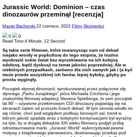
Jurassic World: Dominion – czas
dinozaurów przeminął [recenzja]
Maciej Bachorski
22 czerwca, 2022
Filmy
Skomentuj
0
0
Read Time:
4 Minute, 12 Second
Są takie serie filmowe, które towarzysząc nam od dekad
niejako wrosły w popkulturę do tego stopnia, że trudno
wyobrazić sobie świat bez wyczekiwania na ich kolejną
odsłonę, bądź dyskusji na temat jakości poprzedniej. Ale w
niektórych przypadkach, zarówno dla nich samych jak i (a być
może przede wszystkim) ich fanów, lepiej byłoby, gdyby po
prostu wyginęły.
Początek słynnej dinomanii, sprokurowanej przez połączone siły
słynnego „Parku Jurajskiego” pióra Michaela Crichtona i jego
znakomitej filmowej adaptacji Stevena Spielberga, to sam początek
lat 90’ – ożywione przełomowym CGI dinozaury pojawiają się na
ekranach zatem od przeszło trzech dekad. W tym okresie wiodło im
się różnie, choć pod względem podboju kinowych sal, trend w
którym jakość spadała wraz z kolejnymi kontynuacjami był wyraźny
na tyle, by w drugiej dekadzie XXI wieku filmowcy podjęli próbę
odrestaurowania marki. „Jurassic World” wykorzystywał pewne
motywy z książkowego pierwowzoru, dostosowując przekaz pod