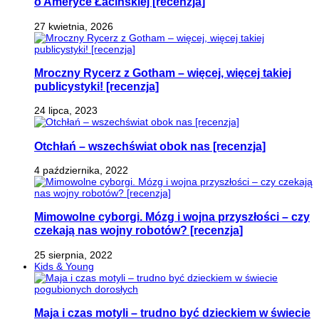
o Ameryce Łacińskiej [recenzja]
27 kwietnia, 2026
Mroczny Rycerz z Gotham – więcej, więcej takiej
publicystyki! [recenzja]
24 lipca, 2023
Otchłań – wszechświat obok nas [recenzja]
4 października, 2022
Mimowolne cyborgi. Mózg i wojna przyszłości – czy
czekają nas wojny robotów? [recenzja]
25 sierpnia, 2022
Kids & Young
Maja i czas motyli – trudno być dzieckiem w świecie