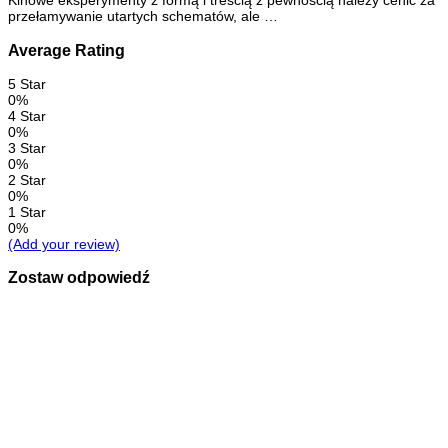
Kinowe eksperymenty z formą i treścią z pewnością należy cenić za
przełamywanie utartych schematów, ale …
Average Rating
5 Star
0%
4 Star
0%
3 Star
0%
2 Star
0%
1 Star
0%
(Add your review)
Zostaw odpowiedź