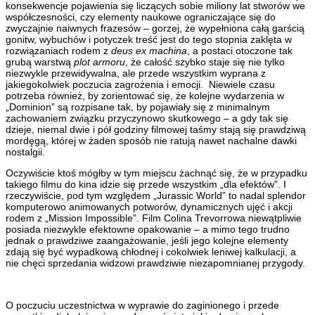
konsekwencje pojawienia się liczących sobie miliony lat stworów we
współczesności, czy elementy naukowe ograniczające się do
zwyczajnie naiwnych frazesów – gorzej, że wypełniona całą garścią
gonitw, wybuchów i potyczek treść jest do tego stopnia zaklęta w
rozwiązaniach rodem z
deus ex machina
, a postaci otoczone tak
grubą warstwą
plot armoru
, że całość szybko staje się nie tylko
niezwykle przewidywalna, ale przede wszystkim wyprana z
jakiegokolwiek poczucia zagrożenia i emocji. Niewiele czasu
potrzeba również, by zorientować się, że kolejne wydarzenia w
„Dominion” są rozpisane tak, by pojawiały się z minimalnym
zachowaniem związku przyczynowo skutkowego – a gdy tak się
dzieje, niemal dwie i pół godziny filmowej taśmy stają się prawdziwą
mordęgą, której w żaden sposób nie ratują nawet nachalne dawki
nostalgii.
Oczywiście ktoś mógłby w tym miejscu żachnąć się, że w przypadku
takiego filmu do kina idzie się przede wszystkim „dla efektów”. I
rzeczywiście, pod tym względem „Jurassic World” to nadal splendor
komputerowo animowanych potworów, dynamicznych ujęć i akcji
rodem z „Mission Impossible”. Film Colina Trevorrowa niewątpliwie
posiada niezwykle efektowne opakowanie – a mimo tego trudno
jednak o prawdziwe zaangażowanie, jeśli jego kolejne elementy
zdają się być wypadkową chłodnej i cokolwiek leniwej kalkulacji, a
nie chęci sprzedania widzowi prawdziwie niezapomnianej przygody.
O poczuciu uczestnictwa w wyprawie do zaginionego i przede