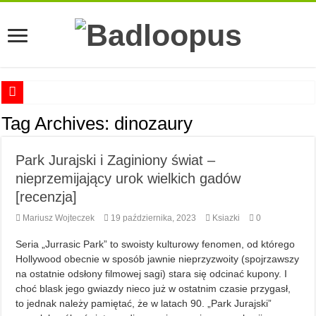
Anna Romaszkan – Praca w prosektorium nie pomaga oswoić się ze śmiercią
Tag Archives:
dinozaury
Najciekawsze książki o kobietach nauki
Park Jurajski i Zaginiony świat –
Najlepsze mangi dla dorosłych
nieprzemijający urok wielkich gadów
Najciekawsze zapowiedzi komiksowe na 2023 rok
[recenzja]
Mariusz Wojteczek
19 października, 2023
Ksiazki
0
Seria „Jurrasic Park” to swoisty kulturowy fenomen, od którego
Hollywood obecnie w sposób jawnie nieprzyzwoity (spojrzawszy
na ostatnie odsłony filmowej sagi) stara się odcinać kupony. I
choć blask jego gwiazdy nieco już w ostatnim czasie przygasł,
to jednak należy pamiętać, że w latach 90. „Park Jurajski”