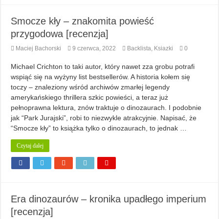
Smocze kły – znakomita powieść
przygodowa [recenzja]
Maciej Bachorski
9 czerwca, 2022
Backlista
,
Ksiazki
0
Michael Crichton to taki autor, który nawet zza grobu potrafi
wspiąć się na wyżyny list bestsellerów. A historia kołem się
toczy – znaleziony wśród archiwów zmarłej legendy
amerykańskiego thrillera szkic powieści, a teraz już
pełnoprawna lektura, znów traktuje o dinozaurach. I podobnie
jak “Park Jurajski”, robi to niezwykle atrakcyjnie. Napisać, że
“Smocze kły” to książka tylko o dinozaurach, to jednak …
Czytaj dalej
Era dinozaurów – kronika upadłego imperium
[recenzja]