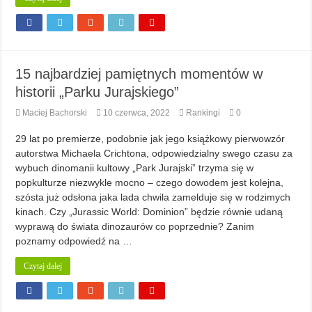
15 najbardziej pamiętnych momentów w
historii „Parku Jurajskiego”
Maciej Bachorski
10 czerwca, 2022
Rankingi
0
29 lat po premierze, podobnie jak jego książkowy pierwowzór
autorstwa Michaela Crichtona, odpowiedzialny swego czasu za
wybuch dinomanii kultowy „Park Jurajski” trzyma się w
popkulturze niezwykle mocno – czego dowodem jest kolejna,
szósta już odsłona jaka lada chwila zamelduje się w rodzimych
kinach. Czy „Jurassic World: Dominion” będzie równie udaną
wyprawą do świata dinozaurów co poprzednie? Zanim
poznamy odpowiedź na …
Czytaj dalej