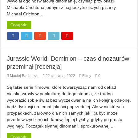
wywołał ogólnoświatową dinomanię, czyniąc przy okazji
Michaela Crichtona jednym z najpoczytniejszych pisarzy.
Michael Crichton …
Czytaj dalej
Jurassic World: Dominion – czas dinozaurów
przeminął [recenzja]
Maciej Bachorski
22 czerwca, 2022
Filmy
0
Są takie serie filmowe, które towarzysząc nam od dekad
niejako wrosły w popkulturę do tego stopnia, że trudno
wyobrazić sobie świat bez wyczekiwania na ich kolejną odsłonę,
bądź dyskusji na temat jakości poprzedniej. Ale w niektórych
przypadkach, zarówno dla nich samych jak i (a być może
przede wszystkim) ich fanów, lepiej byłoby, gdyby po prostu
wyginęły. Początek słynnej dinomanii, sprokurowanej …
Czytaj dalej