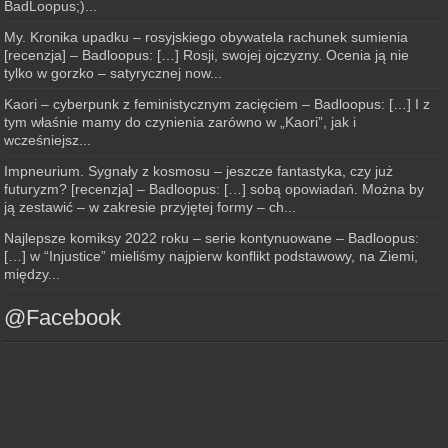
BadLoopus;)...
My. Kronika upadku – rosyjskiego obywatela rachunek sumienia
[recenzja] – Badloopus: […] Rosji, swojej ojczyzny. Ocenia ją nie
tylko w gorzko – satyrycznej now...
Kaori – cyberpunk z feministycznym zacięciem – Badloopus: […] I z
tym właśnie mamy do czynienia zarówno w „Kaori”, jak i
wcześniejsz...
Impneurium. Sygnały z kosmosu – jeszcze fantastyka, czy już
futuryzm? [recenzja] – Badloopus: […] sobą opowiadań. Można by
ją zestawić – w zakresie przyjętej formy – ch...
Najlepsze komiksy 2022 roku – serie kontynuowane – Badloopus:
[…] w “Injustice” mieliśmy najpierw konflikt podstawowy, na Ziemi,
między...
@Facebook