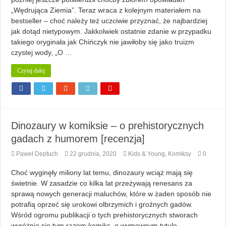
„Wędrująca Ziemia”. Teraz wraca z kolejnym materiałem na
bestseller – choć należy też uczciwie przyznać, że najbardziej
jak dotąd nietypowym. Jakkolwiek ostatnie zdanie w przypadku
takiego oryginała jak Chińczyk nie jawiłoby się jako truizm
czystej wody, „O …
Czytaj dalej
Dinozaury w komiksie – o prehistorycznych
gadach z humorem [recenzja]
Paweł Deptuch
22 grudnia, 2020
Kids & Young
,
Komiksy
0
Choć wyginęły miliony lat temu, dinozaury wciąż mają się
świetnie. W zasadzie co kilka lat przeżywają renesans za
sprawą nowych generacji maluchów, które w żaden sposób nie
potrafią oprzeć się urokowi olbrzymich i groźnych gadów.
Wśród ogromu publikacji o tych prehistorycznych stworach
wyróżnia się tym razem komiks, o wymownym tytule,