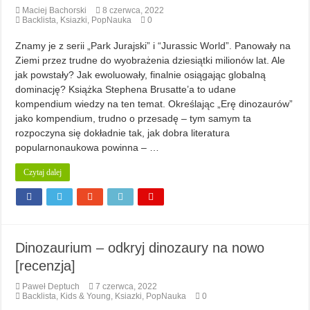
Maciej Bachorski
8 czerwca, 2022
Backlista
,
Ksiazki
,
PopNauka
0
Znamy je z serii „Park Jurajski” i “Jurassic World”. Panowały na
Ziemi przez trudne do wyobrażenia dziesiątki milionów lat. Ale
jak powstały? Jak ewoluowały, finalnie osiągając globalną
dominację? Książka Stephena Brusatte’a to udane
kompendium wiedzy na ten temat. Określając „Erę dinozaurów”
jako kompendium, trudno o przesadę – tym samym ta
rozpoczyna się dokładnie tak, jak dobra literatura
popularnonaukowa powinna – …
Czytaj dalej
Dinozaurium – odkryj dinozaury na nowo
[recenzja]
Paweł Deptuch
7 czerwca, 2022
Backlista
,
Kids & Young
,
Ksiazki
,
PopNauka
0