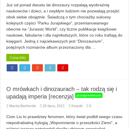
Już od ponad dwustu lat dinozaury rozpalają wyobraźnię
naukowców i dzieci, a i zwykłym ludziom nie pozwalają przejść
obok siebie obojętnie. Świadczą o tym chociażby sukcesy
kolejnych części “Parku Jurajskiego”, przemianowanego
obecnie na “Jurassic World”, czy liczne publikacje książkowe:
naukowe, fabularne i dla najmłodszych, które co roku trafiają do
księgarń. Jedną z najciekawszych jest “Dinozaurium”,
potężnych rozmiarów album przeznaczony dla …
Czytaj dalej
O mrówkach i dinozaurach – tak rodzą się i
upadają imperia [recenzja]
przedpremierowo
Maciej Bachorski
26 lipca, 2021
Ksiazki
0
Cixin Liu to prawdziwy fenomen, który świat podbił swego czasu
niepodrabialną trylogią „Wspomnienie o przeszłości Ziemi”, a
później jeszcze potwierdził choćby zbiorem opowiadań