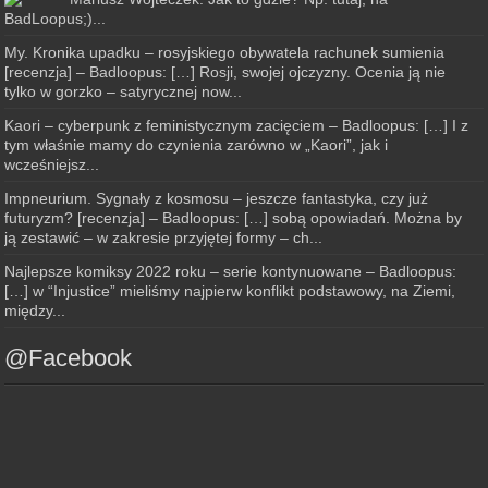
BadLoopus;)...
My. Kronika upadku – rosyjskiego obywatela rachunek sumienia
[recenzja] – Badloopus: […] Rosji, swojej ojczyzny. Ocenia ją nie
tylko w gorzko – satyrycznej now...
Kaori – cyberpunk z feministycznym zacięciem – Badloopus: […] I z
tym właśnie mamy do czynienia zarówno w „Kaori”, jak i
wcześniejsz...
Impneurium. Sygnały z kosmosu – jeszcze fantastyka, czy już
futuryzm? [recenzja] – Badloopus: […] sobą opowiadań. Można by
ją zestawić – w zakresie przyjętej formy – ch...
Najlepsze komiksy 2022 roku – serie kontynuowane – Badloopus:
[…] w “Injustice” mieliśmy najpierw konflikt podstawowy, na Ziemi,
między...
@Facebook