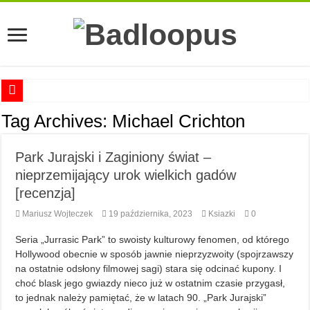
Anna Romaszkan – Praca w prosektorium nie pomaga oswoić się ze śmiercią
Tag Archives:
Michael Crichton
Najciekawsze książki o kobietach nauki
Park Jurajski i Zaginiony świat –
Najlepsze mangi dla dorosłych
nieprzemijający urok wielkich gadów
Najciekawsze zapowiedzi komiksowe na 2023 rok
[recenzja]
Mariusz Wojteczek
19 października, 2023
Ksiazki
0
Seria „Jurrasic Park” to swoisty kulturowy fenomen, od którego
Hollywood obecnie w sposób jawnie nieprzyzwoity (spojrzawszy
na ostatnie odsłony filmowej sagi) stara się odcinać kupony. I
choć blask jego gwiazdy nieco już w ostatnim czasie przygasł,
to jednak należy pamiętać, że w latach 90. „Park Jurajski”