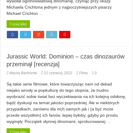
wywołał ogólnoświatową dinomanię, czyniąc przy okazji
Michaela Crichtona jednym z najpoczytniejszych pisarzy.
Michael Crichton …
Czytaj dalej
Jurassic World: Dominion – czas dinozaurów
przeminął [recenzja]
Maciej Bachorski
22 czerwca, 2022
Filmy
0
Są takie serie filmowe, które towarzysząc nam od dekad
niejako wrosły w popkulturę do tego stopnia, że trudno
wyobrazić sobie świat bez wyczekiwania na ich kolejną odsłonę,
bądź dyskusji na temat jakości poprzedniej. Ale w niektórych
przypadkach, zarówno dla nich samych jak i (a być może
przede wszystkim) ich fanów, lepiej byłoby, gdyby po prostu
wyginęły. Początek słynnej dinomanii, sprokurowanej …
Czytaj dalej