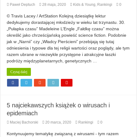
Paweł Deptuch
28 maja, 2020
Kids & Young
,
Rankingi
0
© Travis Lacey / ArtStation Kolejną dziesiątkę lektur
dedykujemy dorastającej młodzieży w wieku lat trzynastu. 30.
„Pułapka czasu” Madeleine L’Engle „Fałdkę czasu” można
określić jako chrześcijańską powieść science fiction. Podobnie
jak w „Narnii” czy „Władcy Pierścieni” przebijają się tutaj
odniesienia i typowe dla tej religii wartości oraz poglądy, ale tym
razem ubrane w niezwykle przystępne i atrakcyjne łaszki
podróży międzyplanetarnych, genetycznych …
Czytaj dalej
5 najciekawszych książek o wirusach i
epidemiach
Maciej Bachorski
20 marca, 2020
Rankingi
0
Kontynuujemy tematykę związaną z wirusami - tym razem