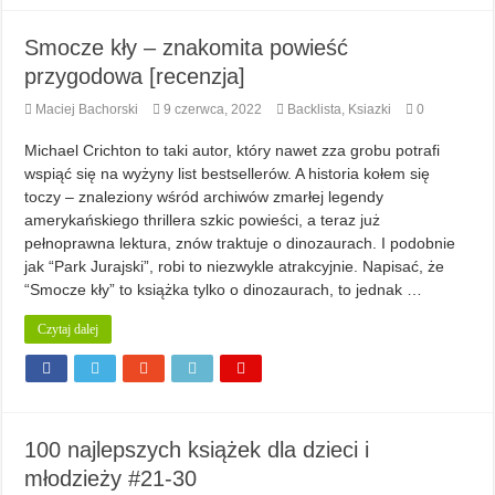
Smocze kły – znakomita powieść
przygodowa [recenzja]
Maciej Bachorski
9 czerwca, 2022
Backlista
,
Ksiazki
0
Michael Crichton to taki autor, który nawet zza grobu potrafi
wspiąć się na wyżyny list bestsellerów. A historia kołem się
toczy – znaleziony wśród archiwów zmarłej legendy
amerykańskiego thrillera szkic powieści, a teraz już
pełnoprawna lektura, znów traktuje o dinozaurach. I podobnie
jak “Park Jurajski”, robi to niezwykle atrakcyjnie. Napisać, że
“Smocze kły” to książka tylko o dinozaurach, to jednak …
Czytaj dalej
100 najlepszych książek dla dzieci i
młodzieży #21-30