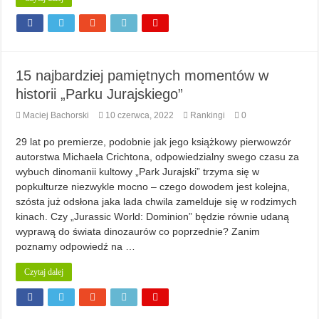
15 najbardziej pamiętnych momentów w
historii „Parku Jurajskiego”
Maciej Bachorski
10 czerwca, 2022
Rankingi
0
29 lat po premierze, podobnie jak jego książkowy pierwowzór
autorstwa Michaela Crichtona, odpowiedzialny swego czasu za
wybuch dinomanii kultowy „Park Jurajski” trzyma się w
popkulturze niezwykle mocno – czego dowodem jest kolejna,
szósta już odsłona jaka lada chwila zamelduje się w rodzimych
kinach. Czy „Jurassic World: Dominion” będzie równie udaną
wyprawą do świata dinozaurów co poprzednie? Zanim
poznamy odpowiedź na …
Czytaj dalej