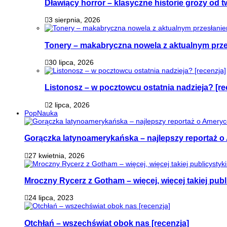
Dławiący horror – klasyczne historie grozy od
3 sierpnia, 2026
Tonery – makabryczna nowela z aktualnym prz
30 lipca, 2026
Listonosz – w pocztowcu ostatnia nadzieja? [re
2 lipca, 2026
PopNauka
Gorączka latynoamerykańska – najlepszy reportaż o 
27 kwietnia, 2026
Mroczny Rycerz z Gotham – więcej, więcej takiej publi
24 lipca, 2023
Otchłań – wszechświat obok nas [recenzja]