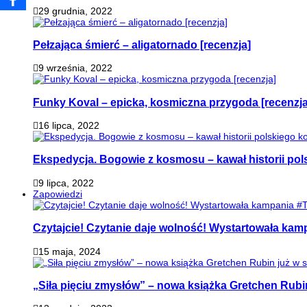
29 grudnia, 2022
Pełzająca śmierć – aligatornado [recenzja]
9 września, 2022
Funky Koval – epicka, kosmiczna przygoda [recenzja
16 lipca, 2022
Ekspedycja. Bogowie z kosmosu – kawał historii pol
9 lipca, 2022
Zapowiedzi
Czytajcie! Czytanie daje wolność! Wystartowała ka
15 maja, 2024
„Siła pięciu zmysłów” – nowa książka Gretchen Rubi