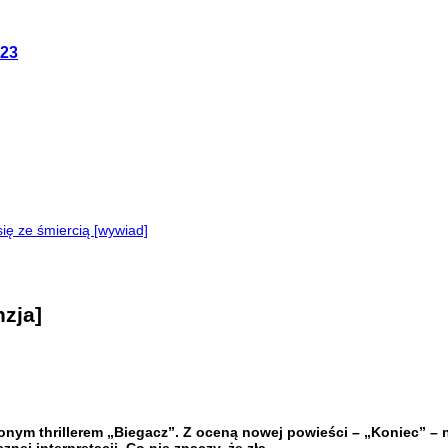
023
ę ze śmiercią [wywiad]
nzja]
jonym thrillerem „Biegacz”. Z oceną nowej powieści – „Koniec” – n
ej interpretacji. Co nie znaczy, że zła.