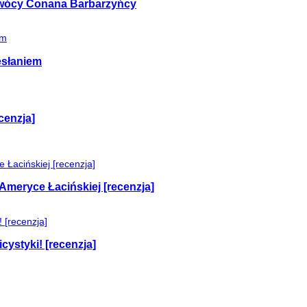
 twócy Conana Barbarzyńcy
esłaniem
cenzja]
Ameryce Łacińskiej [recenzja]
cystyki! [recenzja]