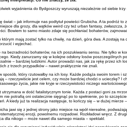
iek wyjaśnienia do Bydgoszczy wyruszają niezależnie od siebie trzy os
ię świat – jak informuje nas podtytuł powieści Grubicha. A ta podróż 
 miejsce dla grozy, dla wątków weird czy też urban fantasy, zwłaszcza
wieści. Bowiem to samo miasto zdaje się pochłaniać bohaterów, zajmować
którym mają zostać tylko na chwilę, na dzień, góra dwa. A zostają na dł
orzucić i wyjechać.
 na bezradności bohaterów, na ich poszukiwaniu sensu. Nie tylko w ko
jącego. Kiedy zanurzamy się w kolejne odsłony losów poszczególnych p
salnie – bardziej ludzkimi. Autor prowadzi nas, jak za rękę przez ich lo
ch z trzech przypadków – nawet praktycznie nie znali.
e w sposób, który rzutowałby na ich losy. Każde podąża swoim torem i s
ą – rzeczywiście jest celem, czy może bardziej chodzi o ucieczkę? I c
sowego życia, jakie nie kryje w rzeczywistości niczego wartościoweg
 utrzymana w dość fatalistycznym tonie. Każda z postaci goni za mrzo
m nie potrafią oni ostatecznie sięgnąć po to spełnienie, po to szczęś
 A kiedy już ta realizacja następuje, to kończy się – w dużej mierze – 
cha jawi się z jednej strony jako miejsce na wpół nierealne, podważają
systematycznej erozji, powolnemu rozpadowi. Rozkładowi wręcz. Z drugi
ońca dla nikogo – może nawet dla samego miasta – spektakl.
ją się dla rozumianej indywidualnie górnolotnej idei poszukiwania zagi