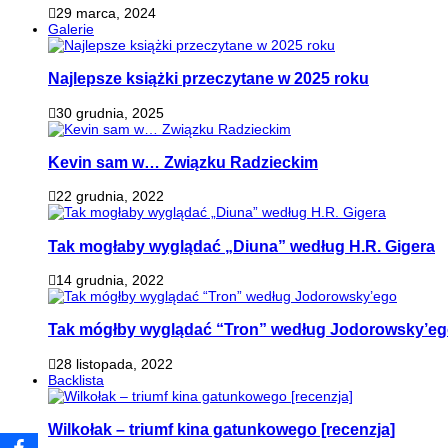
29 marca, 2024
Galerie
Najlepsze książki przeczytane w 2025 roku
30 grudnia, 2025
Kevin sam w… Związku Radzieckim
22 grudnia, 2022
Tak mogłaby wyglądać „Diuna” według H.R. Gigera
14 grudnia, 2022
Tak mógłby wyglądać “Tron” według Jodorowsky’e
28 listopada, 2022
Backlista
Wilkołak – triumf kina gatunkowego [recenzja]