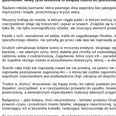
Śladami młodej barmanki, która pewnego dnia wyjeżdża bez jakiegokolw
mężczyzna i ksiądz, przechodzący kryzys wiary.
Wszyscy trafiają do miasta, w którym ciągle pada i w którym kończy s
rzeczywistość zdaje się trzeszczeć i pękać w szwach. Znajdzie się tu
tylko tło, nie tylko scenograficzny sztafaż, ale znaczący element po
Każde z nich, niezależnie od siebie, trafia do zagadkowego Hostelu, w 
specyficznego obiektu, nie potrafią go przez całe lata tak naprawdę p
Grubich odmalowuje kolejne sceny w mrocznej estetyce, skupiając się
bardziej – we własnym życiu, które dalekie jest choćby od zadowala
radzeniu sobie z codziennością. Zagubienie, które czyni ich – paradok
do zupełnie obcego miasta w poszukiwaniu dziewczyny, której – w dwó
Ścieżki całej trójki tak naprawdę nawet się nie przetną, na pewno ni
naprawdę poszukiwanie zaginionej Ani – o której tak szybko zapominaj
wspólnym mianownikiem jest podświadoma chęć odcięcia od dotychcza
Trudno w „Końcu” doszukiwać się happy endu, bo całość powieści jest
dopełnić, uszczęśliwić, a w rzeczywistości prowadzi do upadku, bowie
powinnością, a wewnętrznym imperatywem realizacji własnych pragnień.
Bydgoszcz – jako kolejny, choć nieuosobiony – bohater powieści Grubi
prawom czasu i przestrzeni miasto fatalne, ulegające nieuchronnej, 
zmieniający ich w bezwolne kukiełki, realizujące niezrozumiały do k
To nie jest powieść mesjanistyczna, choć bohaterowie kolejno poświęca