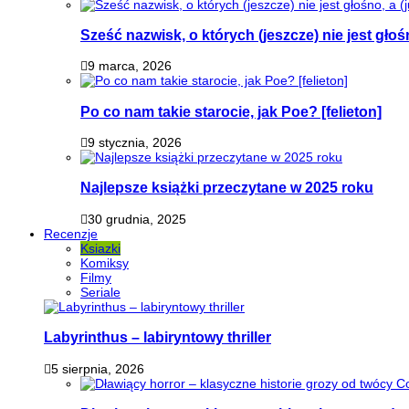
Sześć nazwisk, o których (jeszcze) nie jest głoś
9 marca, 2026
Po co nam takie starocie, jak Poe? [felieton]
9 stycznia, 2026
Najlepsze książki przeczytane w 2025 roku
30 grudnia, 2025
Recenzje
Ksiazki
Komiksy
Filmy
Seriale
Labyrinthus – labiryntowy thriller
5 sierpnia, 2026