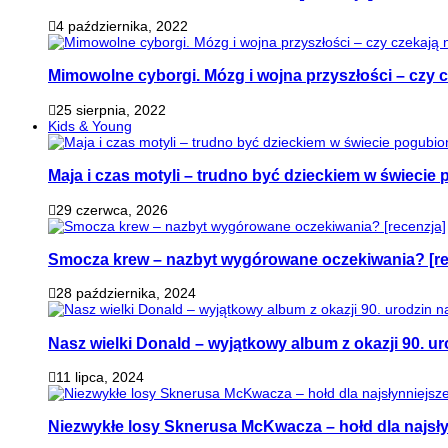
4 października, 2022
Mimowolne cyborgi. Mózg i wojna przyszłości – czy 
25 sierpnia, 2022
Kids & Young
Maja i czas motyli – trudno być dzieckiem w świeci
29 czerwca, 2026
Smocza krew – nazbyt wygórowane oczekiwania? [re
28 października, 2024
Nasz wielki Donald – wyjątkowy album z okazji 90. ur
11 lipca, 2024
Niezwykłe losy Sknerusa McKwacza – hołd dla najsły