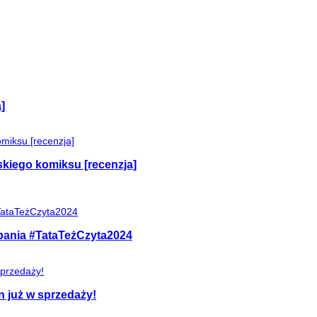
]
skiego komiksu [recenzja]
mpania #TataTeżCzyta2024
n już w sprzedaży!