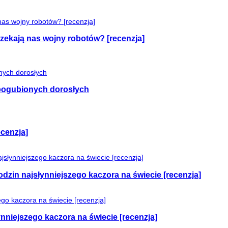
czekają nas wojny robotów? [recenzja]
e pogubionych dorosłych
cenzja]
odzin najsłynniejszego kaczora na świecie [recenzja]
nniejszego kaczora na świecie [recenzja]