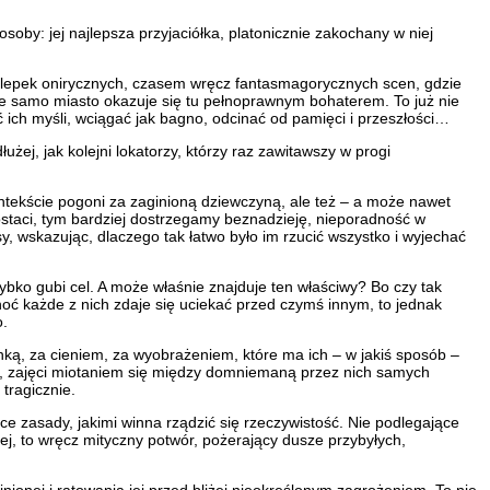
oby: jej najlepsza przyjaciółka, platonicznie zakochany w niej
to zlepek onirycznych, czasem wręcz fantasmagorycznych scen, gdzie
, że samo miasto okazuje się tu pełnoprawnym bohaterem. To już nie
 ich myśli, wciągać jak bagno, odcinać od pamięci i przeszłości…
użej, jak kolejni lokatorzy, którzy raz zawitawszy w progi
ntekście pogoni za zaginioną dziewczyną, ale też – a może nawet
ostaci, tym bardziej dostrzegamy beznadzieję, nieporadność w
sy, wskazując, dlaczego tak łatwo było im rzucić wszystko i wyjechać
zybko gubi cel. A może właśnie znajduje ten właściwy? Bo czy tak
hoć każde z nich zdaje się uciekać przed czymś innym, to jednak
o.
nką, za cieniem, za wyobrażeniem, które ma ich – w jakiś sposób –
cie, zajęci miotaniem się między domniemaną przez nich samych
tragicznie.
ce zasady, jakimi winna rządzić się rzeczywistość. Nie podlegające
ej, to wręcz mityczny potwór, pożerający dusze przybyłych,
nionej i ratowania jej przed bliżej nieokreślonym zagrożeniem. To nie