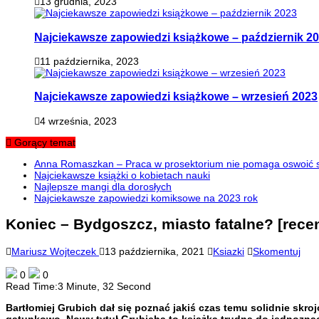
13 grudnia, 2023
Najciekawsze zapowiedzi książkowe – październik 2
11 października, 2023
Najciekawsze zapowiedzi książkowe – wrzesień 2023
4 września, 2023
Gorący temat
Anna Romaszkan – Praca w prosektorium nie pomaga oswoić si
Najciekawsze książki o kobietach nauki
Najlepsze mangi dla dorosłych
Najciekawsze zapowiedzi komiksowe na 2023 rok
Koniec – Bydgoszcz, miasto fatalne? [rece
Mariusz Wojteczek
13 października, 2021
Ksiazki
Skomentuj
0
0
Read Time:
3 Minute, 32 Second
Bartłomiej Grubich dał się poznać jakiś czas temu solidnie skro
gatunkowo. Nowy tytuł Grubicha to książka trudna do jednoznaczn