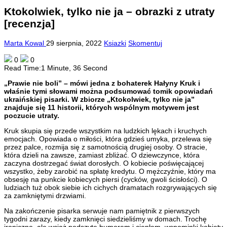
Ktokolwiek, tylko nie ja – obrazki z utraty
[recenzja]
Marta Kowal
29 sierpnia, 2022
Ksiazki
Skomentuj
0
0
Read Time:
1 Minute, 36 Second
„Prawie nie boli” – mówi jedna z bohaterek Hałyny Kruk i
właśnie tymi słowami można podsumować tomik opowiadań
ukraińskiej pisarki. W zbiorze „Ktokolwiek, tylko nie ja”
znajduje się 11 historii, których wspólnym motywem jest
poczucie utraty.
Kruk skupia się przede wszystkim na ludzkich lękach i kruchych
emocjach. Opowiada o miłości, która gdzieś umyka, przelewa się
przez palce, rozmija się z samotnością drugiej osoby. O stracie,
która dzieli na zawsze, zamiast zbliżać. O dziewczynce, która
zaczyna dostrzegać świat dorosłych. O kobiecie poświęcającej
wszystko, żeby zarobić na spłatę kredytu. O mężczyźnie, który ma
obsesję na punkcie kobiecych piersi (cycków, gwoli ścisłości). O
ludziach tuż obok siebie ich cichych dramatach rozgrywających się
za zamkniętymi drzwiami.
Na zakończenie pisarka serwuje nam pamiętnik z pierwszych
tygodni zarazy, kiedy zamknięci siedzieliśmy w domach. Trochę
ironiczne, ale wciąż podszyte humorem i ciepłem, wspominki kobiety