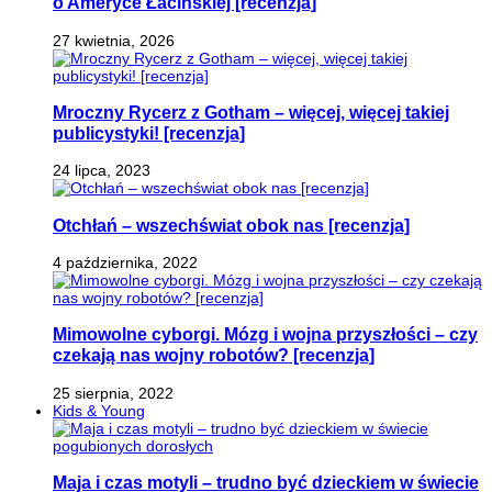
o Ameryce Łacińskiej [recenzja]
27 kwietnia, 2026
Mroczny Rycerz z Gotham – więcej, więcej takiej
publicystyki! [recenzja]
24 lipca, 2023
Otchłań – wszechświat obok nas [recenzja]
4 października, 2022
Mimowolne cyborgi. Mózg i wojna przyszłości – czy
czekają nas wojny robotów? [recenzja]
25 sierpnia, 2022
Kids & Young
Maja i czas motyli – trudno być dzieckiem w świecie