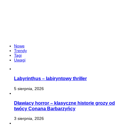
Nowe
Trendy
Tagi
Uwagi
Labyrinthus – labiryntowy thriller
5 sierpnia, 2026
Dławiący horror – klasyczne historie grozy od
twócy Conana Barbarzyńcy
3 sierpnia, 2026