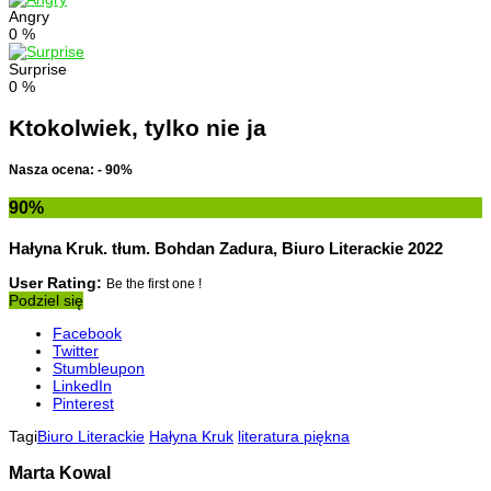
Angry
0
%
Surprise
0
%
Ktokolwiek, tylko nie ja
Nasza ocena: - 90%
90
%
Hałyna Kruk. tłum. Bohdan Zadura, Biuro Literackie 2022
User Rating:
Be the first one !
Podziel się
Facebook
Twitter
Stumbleupon
LinkedIn
Pinterest
Tagi
Biuro Literackie
Hałyna Kruk
literatura piękna
Marta Kowal