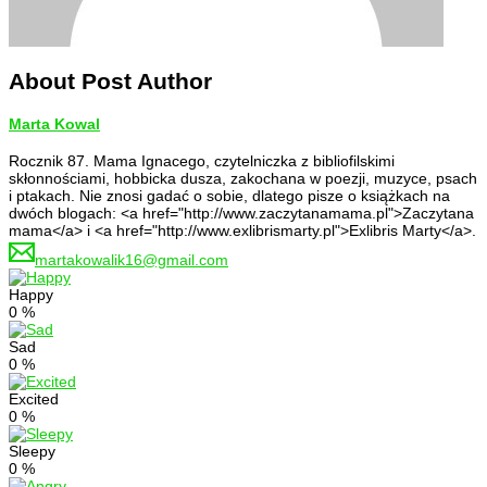
About Post Author
Marta Kowal
Rocznik 87. Mama Ignacego, czytelniczka z bibliofilskimi
skłonnościami, hobbicka dusza, zakochana w poezji, muzyce, psach
i ptakach. Nie znosi gadać o sobie, dlatego pisze o książkach na
dwóch blogach: <a href="http://www.zaczytanamama.pl">Zaczytana
mama</a> i <a href="http://www.exlibrismarty.pl">Exlibris Marty</a>.
martakowalik16@gmail.com
Happy
0
%
Sad
0
%
Excited
0
%
Sleepy
0
%