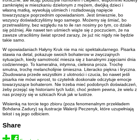
zamkniętej w mieszkaniu dzielonym z mężem, dwójką dzieci i
własną matką, wywołują uśmiech i rozładowują napięcie
towarzyszące poprzednim opowiadaniom. Jest śmiesznie, bo
wszyscy doświadczyliśmy tego samego. Możemy się śmiać, bo
przetrwaliśmy, bez względu na to ile ran nosimy po tym, co działo
się później. Ale nawet ten uśmiech wiąże się z poczuciem, że na
zawsze utraciliśmy świat sprzed zarazy, że już nic nigdy nie będzie
takie samo.
W opowiadaniach Hałyny Kruk nie ma nic spektakularnego. Pisarka
stawia na detal, pokazuje swoich bohaterow w zwyczajnych
sytuacjach, kiedy samotność miesza się z banalnymi zajęciami dnia
codziennego. To kameralna, intymna, cielesna proza. Trochę
smutna, trochę melancholijnie śmieszna. Literacko piękna i liryczna.
Zbudowana przede wszystkim z ulotności i czucia, bo nawet jeśli
pisarka nie mówi wprost, to czytelnik doskonale odczytuje emocje
towarzyszące bohaterom. Nie trzeba mieć podobnych doświadczeń,
żeby przejąć się historiami tych ludzi, choć jestem pewna, że wielu z
nas przejrzy się w szkicach Kruk jak w lustrze.
Wisienką na torcie tego zbioru (poza fenomenalnym przekładem
Bohdana Zadury) są ilustracje Waleriji Peczenyk, które uzupełniają
tekst i są jego odbiciem.
Share