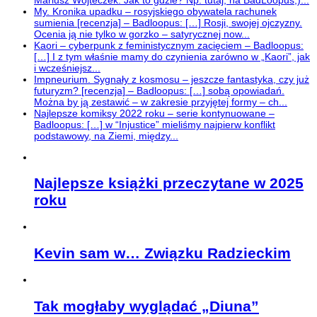
My. Kronika upadku – rosyjskiego obywatela rachunek
sumienia [recenzja] – Badloopus: […] Rosji, swojej ojczyzny.
Ocenia ją nie tylko w gorzko – satyrycznej now...
Kaori – cyberpunk z feministycznym zacięciem – Badloopus:
[…] I z tym właśnie mamy do czynienia zarówno w „Kaori”, jak
i wcześniejsz...
Impneurium. Sygnały z kosmosu – jeszcze fantastyka, czy już
futuryzm? [recenzja] – Badloopus: […] sobą opowiadań.
Można by ją zestawić – w zakresie przyjętej formy – ch...
Najlepsze komiksy 2022 roku – serie kontynuowane –
Badloopus: […] w “Injustice” mieliśmy najpierw konflikt
podstawowy, na Ziemi, między...
Najlepsze książki przeczytane w 2025
roku
Kevin sam w… Związku Radzieckim
Tak mogłaby wyglądać „Diuna”