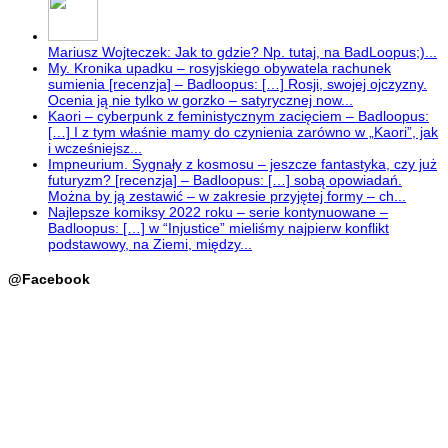
Mariusz Wojteczek: Jak to gdzie? Np. tutaj, na BadLoopus;)...
My. Kronika upadku – rosyjskiego obywatela rachunek
sumienia [recenzja] – Badloopus: […] Rosji, swojej ojczyzny.
Ocenia ją nie tylko w gorzko – satyrycznej now...
Kaori – cyberpunk z feministycznym zacięciem – Badloopus:
[…] I z tym właśnie mamy do czynienia zarówno w „Kaori”, jak
i wcześniejsz...
Impneurium. Sygnały z kosmosu – jeszcze fantastyka, czy już
futuryzm? [recenzja] – Badloopus: […] sobą opowiadań.
Można by ją zestawić – w zakresie przyjętej formy – ch...
Najlepsze komiksy 2022 roku – serie kontynuowane –
Badloopus: […] w “Injustice” mieliśmy najpierw konflikt
podstawowy, na Ziemi, między...
@Facebook