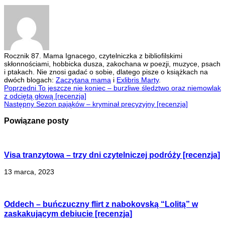
Rocznik 87. Mama Ignacego, czytelniczka z bibliofilskimi
skłonnościami, hobbicka dusza, zakochana w poezji, muzyce, psach
i ptakach. Nie znosi gadać o sobie, dlatego pisze o książkach na
dwóch blogach:
Zaczytana mama
i
Exlibris Marty
.
Poprzedni
To jeszcze nie koniec – burzliwe śledztwo oraz niemowlak
z odciętą głową [recenzja]
Następny
Sezon pająków – kryminał precyzyjny [recenzja]
Powiązane posty
Visa tranzytowa – trzy dni czytelniczej podróży [recenzja]
13 marca, 2023
Oddech – buńczuczny flirt z nabokovską “Lolitą” w
zaskakującym debiucie [recenzja]