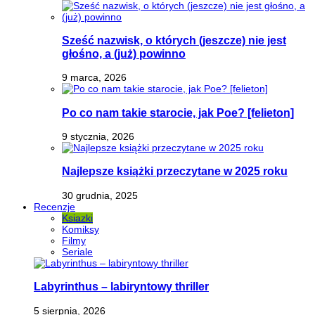
Sześć nazwisk, o których (jeszcze) nie jest
głośno, a (już) powinno
9 marca, 2026
Po co nam takie starocie, jak Poe? [felieton]
9 stycznia, 2026
Najlepsze książki przeczytane w 2025 roku
30 grudnia, 2025
Recenzje
Ksiazki
Komiksy
Filmy
Seriale
Labyrinthus – labiryntowy thriller
5 sierpnia, 2026