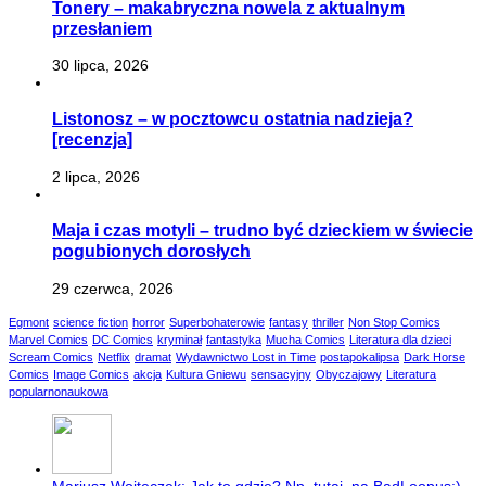
Tonery – makabryczna nowela z aktualnym
przesłaniem
30 lipca, 2026
Listonosz – w pocztowcu ostatnia nadzieja?
[recenzja]
2 lipca, 2026
Maja i czas motyli – trudno być dzieckiem w świecie
pogubionych dorosłych
29 czerwca, 2026
Egmont
science fiction
horror
Superbohaterowie
fantasy
thriller
Non Stop Comics
Marvel Comics
DC Comics
kryminał
fantastyka
Mucha Comics
Literatura dla dzieci
Scream Comics
Netflix
dramat
Wydawnictwo Lost in Time
postapokalipsa
Dark Horse
Comics
Image Comics
akcja
Kultura Gniewu
sensacyjny
Obyczajowy
Literatura
popularnonaukowa
Mariusz Wojteczek: Jak to gdzie? Np. tutaj, na BadLoopus;)...