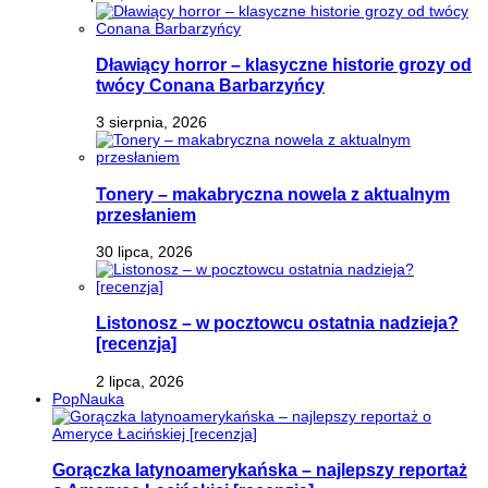
Dławiący horror – klasyczne historie grozy od
twócy Conana Barbarzyńcy
3 sierpnia, 2026
Tonery – makabryczna nowela z aktualnym
przesłaniem
30 lipca, 2026
Listonosz – w pocztowcu ostatnia nadzieja?
[recenzja]
2 lipca, 2026
PopNauka
Gorączka latynoamerykańska – najlepszy reportaż