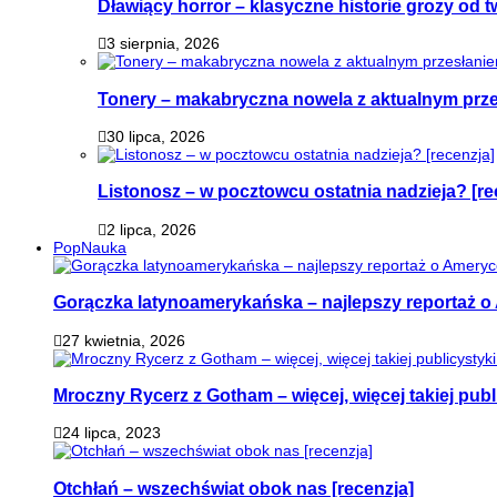
Dławiący horror – klasyczne historie grozy od
3 sierpnia, 2026
Tonery – makabryczna nowela z aktualnym prz
30 lipca, 2026
Listonosz – w pocztowcu ostatnia nadzieja? [re
2 lipca, 2026
PopNauka
Gorączka latynoamerykańska – najlepszy reportaż o 
27 kwietnia, 2026
Mroczny Rycerz z Gotham – więcej, więcej takiej publi
24 lipca, 2023
Otchłań – wszechświat obok nas [recenzja]