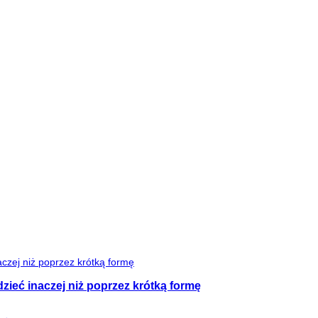
zieć inaczej niż poprzez krótką formę