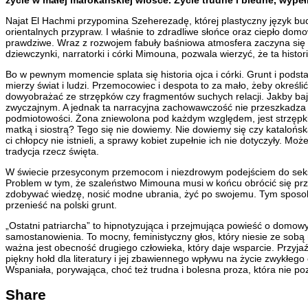
Najat El Hachmi przypomina Szeherezadę, której plastyczny język bu
orientalnych przypraw. I właśnie to zdradliwe słońce oraz ciepło do
prawdziwe. Wraz z rozwojem fabuły baśniowa atmosfera zaczyna się 
dziewczynki, narratorki i córki Mimouna, pozwala wierzyć, że ta hist
Bo w pewnym momencie splata się historia ojca i córki. Grunt i podst
mierzy świat i ludzi. Przemocowiec i despota to za mało, żeby okreś
dowyobrażać ze strzępków czy fragmentów suchych relacji. Jakby baj
zwyczajnym. A jednak ta narracyjna zachowawczość nie przeszkadza w
podmiotowości. Żona zniewolona pod każdym względem, jest strzępkiem
matką i siostrą? Tego się nie dowiemy. Nie dowiemy się czy katalońs
ci chłopcy nie istnieli, a sprawy kobiet zupełnie ich nie dotyczyły. M
tradycja rzecz święta.
W świecie przesyconym przemocom i niezdrowym podejściem do seksua
Problem w tym, że szaleństwo Mimouna musi w końcu obrócić się przec
zdobywać wiedzę, nosić modne ubrania, żyć po swojemu. Tym sposo
przenieść na polski grunt.
„Ostatni patriarcha” to hipnotyzująca i przejmująca powieść o domow
samostanowienia. To mocny, feministyczny głos, który niesie ze sobą 
ważna jest obecność drugiego człowieka, który daje wsparcie. Przyja
piękny hołd dla literatury i jej zbawiennego wpływu na życie zwykłeg
Wspaniała, porywająca, choć też trudna i bolesna proza, która nie po
Share