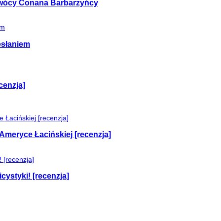
 twócy Conana Barbarzyńcy
esłaniem
cenzja]
Ameryce Łacińskiej [recenzja]
cystyki! [recenzja]