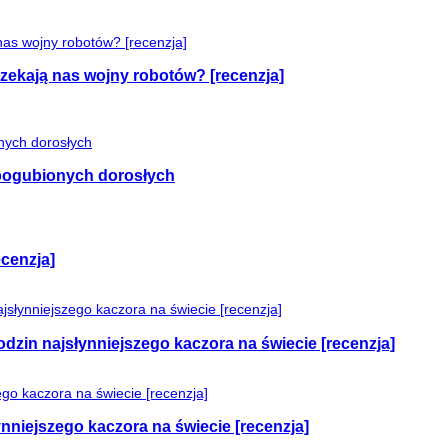
czekają nas wojny robotów? [recenzja]
e pogubionych dorosłych
cenzja]
odzin najsłynniejszego kaczora na świecie [recenzja]
nniejszego kaczora na świecie [recenzja]