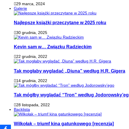
29 marca, 2024
Galerie
Najlepsze książki przeczytane w 2025 roku
30 grudnia, 2025
Kevin sam w… Związku Radzieckim
22 grudnia, 2022
Tak mogłaby wyglądać „Diuna” według H.R. Gigera
14 grudnia, 2022
Tak mógłby wyglądać “Tron” według Jodorowsky’e
28 listopada, 2022
Backlista
Wilkołak – triumf kina gatunkowego [recenzja]