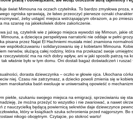
duje świat Mimouna na oczach czytelnika. To bardzo zmysłowa proza, 
mowego ogniska sprawiają, że łatwo przeoczyć pierwsze oznaki charakt
rozmywać, żeby ustąpić miejsca wstrząsającym obrazom, a po zmieszan
oria ma szansę na jakiekolwiek dobre zakończenie.
awa już są, czytelnik wie z jakiego miejsca wywodzi się Mimoun, jakie 
lić Mimouna, a dziecięca perspektywa narratorki nie oddaje w pełni gr
ka pisana przez Najat El Hachniemi musiała mieć znamiona normalności
e współodczuwaniu i solidaryzowaniu się z kobietami Mimouna. Kobiet
 nerwów, służącą całej rodziny, która ma przekazać swoje umiejętności
ka rzeczywistość ma na nich dobry wpływ, ani w jaki sposób patrzą na 
oże tak właśnie było w tym domu. Oni dostali bagaż doświadczeń i ruszać
lności, dorasta dziewczynka – oczko w głowie ojca. Ukochana córka, k
iw niej. Czasu nie zatrzymasz, a dziecko powoli zmienia się w kobietę
bem marokańska baśń ewoluuje w uniwersalną opowieść o mechanizma
ym piekle, szukaniu swojego miejsca na emigracji, sprzeciwianiu się s
nadzieję, że można przeżyć to wszystko i nie zwariować, a nawet okrze
źń z nauczycielką będącą powiernicą sekretów daje dziewczynce pewność
o człowieka, który w książkach szuka schronienia przed najgorszym. Bo
zostawi nikogo obojętnym. Czytajcie, po stokroć warto!