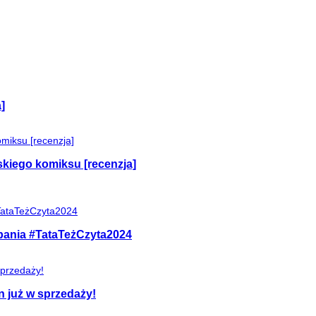
]
skiego komiksu [recenzja]
mpania #TataTeżCzyta2024
n już w sprzedaży!