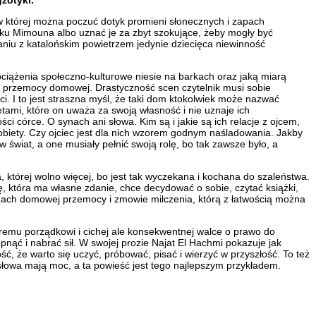
w której można poczuć dotyk promieni słonecznych i zapach
erku Mimouna albo uznać je za zbyt szokujące, żeby mogły być
iu z katalońskim powietrzem jedynie dziecięca niewinność
obciążenia społeczno-kulturowe niesie na barkach oraz jaką miarą
ozy przemocy domowej. Drastyczność scen czytelnik musi sobie
. I to jest straszna myśl, że taki dom ktokolwiek może nazwać
ami, które on uważa za swoją własność i nie uznaje ich
 córce. O synach ani słowa. Kim są i jakie są ich relacje z ojcem,
kobiety. Czy ojciec jest dla nich wzorem godnym naśladowania. Jakby
 w świat, a one musiały pełnić swoją rolę, bo tak zawsze było, a
tórej wolno więcej, bo jest tak wyczekana i kochana do szaleństwa.
, która ma własne zdanie, chce decydować o sobie, czytać książki,
ch domowej przemocy i zmowie milczenia, którą z łatwością można
taremu porządkowi i cichej ale konsekwentnej walce o prawo do
pnąć i nabrać sił. W swojej prozie Najat El Hachmi pokazuje jak
, że warto się uczyć, próbować, pisać i wierzyć w przyszłość. To też
 słowa mają moc, a ta powieść jest tego najlepszym przykładem.