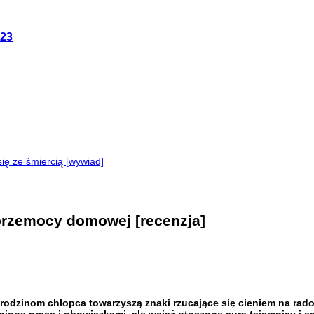
023
ę ze śmiercią [wywiad]
 przemocy domowej [recenzja]
Narodzinom chłopca towarzyszą znaki rzucające się cieniem na rad
nione pracą i obowiązkami, ale wciąż otoczone aurą tajemnicy i eg