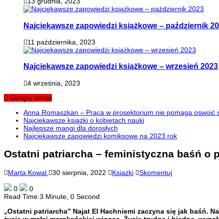
13 grudnia, 2023
Najciekawsze zapowiedzi książkowe – październik 2
11 października, 2023
Najciekawsze zapowiedzi książkowe – wrzesień 2023
4 września, 2023
Gorący temat
Anna Romaszkan – Praca w prosektorium nie pomaga oswoić si
Najciekawsze książki o kobietach nauki
Najlepsze mangi dla dorosłych
Najciekawsze zapowiedzi komiksowe na 2023 rok
Ostatni patriarcha – feministyczna baśń o
Marta Kowal
30 sierpnia, 2022
Ksiazki
Skomentuj
0
0
Read Time:
3 Minute, 0 Second
„Ostatni patriarcha” Najat El Hachniemi zaczyna się jak baśń. 
życie w małej marokańskiej wiosce. Życie trudne i biedne, wypeł