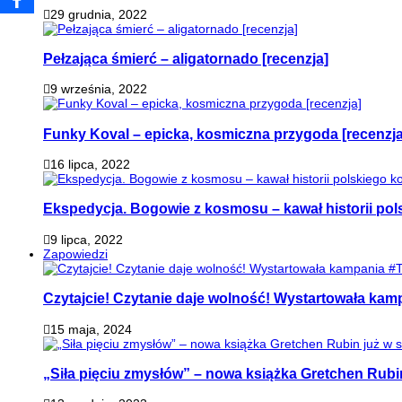
29 grudnia, 2022
Pełzająca śmierć – aligatornado [recenzja]
9 września, 2022
Funky Koval – epicka, kosmiczna przygoda [recenzja
16 lipca, 2022
Ekspedycja. Bogowie z kosmosu – kawał historii pol
9 lipca, 2022
Zapowiedzi
Czytajcie! Czytanie daje wolność! Wystartowała ka
15 maja, 2024
„Siła pięciu zmysłów” – nowa książka Gretchen Rubi