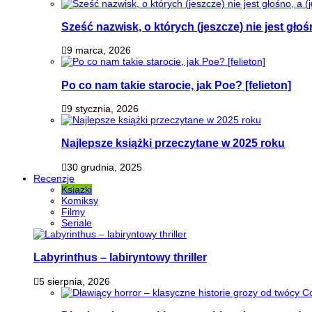
Sześć nazwisk, o których (jeszcze) nie jest głoś
9 marca, 2026
Po co nam takie starocie, jak Poe? [felieton]
9 stycznia, 2026
Najlepsze książki przeczytane w 2025 roku
30 grudnia, 2025
Recenzje
Ksiazki
Komiksy
Filmy
Seriale
Labyrinthus – labiryntowy thriller
5 sierpnia, 2026