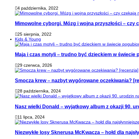
4 października, 2022
Mimowolne cyborgi. Mózg i wojna przyszłości – czy 
25 sierpnia, 2022
Kids & Young
Maja i czas motyli – trudno być dzieckiem w świeci
29 czerwca, 2026
Smocza krew – nazbyt wygórowane oczekiwania? [re
28 października, 2024
Nasz wielki Donald – wyjątkowy album z okazji 90. ur
11 lipca, 2024
Niezwykłe losy Sknerusa McKwacza – hołd dla najsły