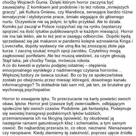
choćby Wojciech Gunia. Dzięki którym horror zaczyna być
zauważalny. Z komiksem jest podobnie i to też robota „mniejszych
graczy”, jak Kultura Gniewu, czy Mandioca, serwujące bardzo różne
tematycznie i stylistycznie prace, śmiało sięgające do głównego
nurtu. Oczywiście nie są jedyni, to tylko przykład. Ale to działa.
Komiks już zaczął w Polsce rozpychać się na rynku (wystarczy
spojrzeć na ilość tytułów publikowanych w każdym miesiącu). Horror
nie ma tak lekko, ale to też jest w zasięgu odbiorców. Dopóki będą
sprzedawać się jak makaron w pandemii kolejne wznowienia Kinga i
Lovecrafta, dopóty wydawcy nie utną łba tej znoszącej złote jaja
kurze. I zaczną szukać innych opcji zarobku. Czytelnicy mogą
zagłosować portfelami. Ale tez muszą wiedzieć, za czym głosują.
Stąd taka, jak choćby Twoja, mrówcza robota.
A co do kwestii w pytaniu podjętej ostatniej – otępienia
emocjonalnego wynikłego z nadmiernego czytania horrorów…
Większej bzdury ze świeca szukać. Bo co by ze społeczeństwa
zostało po obejrzeniu przez miesiąc któregoś, dowolnego kanału
informacyjnego? To dokładnie taki sam mit, jak ten, ze brutalne gry
wychowują psychopatów.
Horror to oswajanie lęku. To przerzucanie na karty powieści swoich
obaw, lęków. Horror jest (zawsze był) zwierciadłem, odbijającym
społeczne lęki swoich czasów. Podobnie, jak fantastyka. Podejmuje
się swoistej transgresji podskórnych lęków ludzkich,
przemianowania ich na fikcyjną opowieść, by obudować ją
następnie ramami gatunkowych klisz i schematów, a tym samym
oswoić. Bo najbardziej przeraża to, co obce, nieznane. Nienazwane
czy nieopisane. Kiedy złamiemy tę zależność, poprzez ujęcie źródła