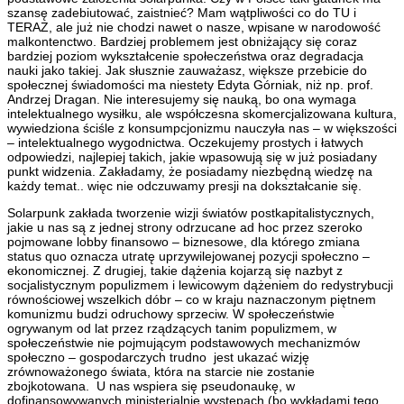
szansę zadebiutować, zaistnieć? Mam wątpliwości co do TU i
TERAZ, ale już nie chodzi nawet o nasze, wpisane w narodowość
malkontenctwo. Bardziej problemem jest obniżający się coraz
bardziej poziom wykształcenie społeczeństwa oraz degradacja
nauki jako takiej. Jak słusznie zauważasz, większe przebicie do
społecznej świadomości ma niestety Edyta Górniak, niż np. prof.
Andrzej Dragan. Nie interesujemy się nauką, bo ona wymaga
intelektualnego wysiłku, ale współczesna skomercjalizowana kultura,
wywiedziona ściśle z konsumpcjonizmu nauczyła nas – w większości
– intelektualnego wygodnictwa. Oczekujemy prostych i łatwych
odpowiedzi, najlepiej takich, jakie wpasowują się w już posiadany
punkt widzenia. Zakładamy, że posiadamy niezbędną wiedzę na
każdy temat.. więc nie odczuwamy presji na dokształcanie się.
Solarpunk zakłada tworzenie wizji światów postkapitalistycznych,
jakie u nas są z jednej strony odrzucane ad hoc przez szeroko
pojmowane lobby finansowo – biznesowe, dla którego zmiana
status quo oznacza utratę uprzywilejowanej pozycji społeczno –
ekonomicznej. Z drugiej, takie dążenia kojarzą się nazbyt z
socjalistycznym populizmem i lewicowym dążeniem do redystrybucji
równościowej wszelkich dóbr – co w kraju naznaczonym piętnem
komunizmu budzi odruchowy sprzeciw. W społeczeństwie
ogrywanym od lat przez rządzących tanim populizmem, w
społeczeństwie nie pojmującym podstawowych mechanizmów
społeczno – gospodarczych trudno jest ukazać wizję
zrównoważonego świata, która na starcie nie zostanie
zbojkotowana. U nas wspiera się pseudonaukę, w
dofinansowywanych ministerialnie występach (bo wykładami tego