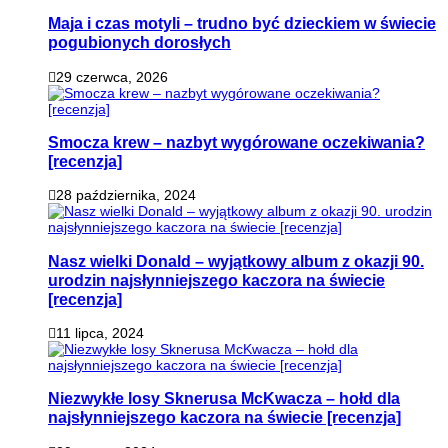
Maja i czas motyli – trudno być dzieckiem w świecie
pogubionych dorosłych
29 czerwca, 2026
Smocza krew – nazbyt wygórowane oczekiwania?
[recenzja]
28 października, 2024
Nasz wielki Donald – wyjątkowy album z okazji 90.
urodzin najsłynniejszego kaczora na świecie
[recenzja]
11 lipca, 2024
Niezwykłe losy Sknerusa McKwacza – hołd dla
najsłynniejszego kaczora na świecie [recenzja]