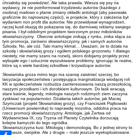
chciałoby się powiedzieć. Ale taka prawda. Wiesza się psy na
wydawcy, że nie poinformował trzydziestu autorów (każdego z
osobna) mailowo o planie zmiany okładki antologii (aby pasowała
graficznie do najnowszej części), w projekcie, który z założenia był
wydaniem non profit dla autorów. Nie przewidywał wynagrodzeń,
raczej kusił okazją do pokazania się, do darmowej reklamy swojego
pisania. I był oddolnym projektem tworzonym przez miłośników
słowiańszczyzny. Obecnie antologie znikają z rynku, znika idąca za
tym promocja, zarówno słowiańszczyzny, jak i samych autorów.
Szkoda. No, ale cóż. Taki mamy klimat… Uważam, że to działa na
szkodę i słowiańskiej grozy i ogółem polskiego grozonetu. I dlatego
niestety, nie mamy szans na rozwój, skoro dobijamy projekty przez
wybujałe ego i sztucznie wyszukiwane problemy, ignorując te realne,
które są o wiele bardziej szkodliwe i krzywdzące autorów.
Słowiańska groza mimo tego ma szansę zaistnieć szerzej, bo
laicyzacja społeczeństwa i postępująca marginalizacja wiodącej roli
KK w społeczeństwie rozbudza zainteresowania naszą przeszłością,
naszymi przodkami i ich dorobkiem kulturowym. Do łask wracają
stare baśnie, legendy, mitologia naszych rodzimych ziem zaczyna
zyskiwać na popularności. Działania takich autorów, jak Maciej
Szymczak (projekt Słowiańskiej grozy), czy Franciszek Piątkowski
(Uniwersum powiernika) to naprawdę mozolna, oddolna praca na
rzecz promocji słowiańszczyzny. Antologie, jak Żertwa od
Wydawnictwa IX, czy Tryzna od Planety Czytelnika dorzucają
kolejne kamyczki do tego ogródka.
Słowiańszczyzna kusi. Mitologią i demonologią. Bo z jednej strony to
jest nasze, swojskie. Ale z drugie – mało jeszcze wyeksploatowane.