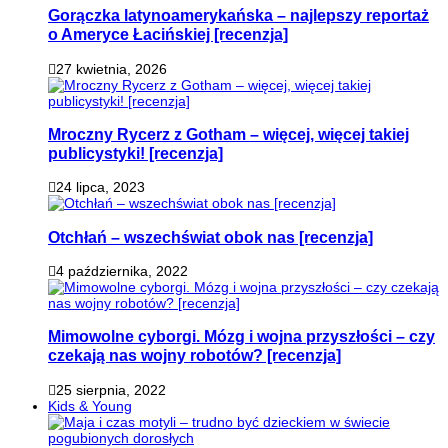
Gorączka latynoamerykańska – najlepszy reportaż
o Ameryce Łacińskiej [recenzja]
27 kwietnia, 2026
Mroczny Rycerz z Gotham – więcej, więcej takiej
publicystyki! [recenzja]
24 lipca, 2023
Otchłań – wszechświat obok nas [recenzja]
4 października, 2022
Mimowolne cyborgi. Mózg i wojna przyszłości – czy
czekają nas wojny robotów? [recenzja]
25 sierpnia, 2022
Kids & Young