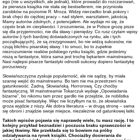
ego (nie u wszystkich, ale jednak), które prowadzi do rozczarowań,
że pierwsza książka nie stała się bestsellerem, nie przyniosła
zarobków na poziomie R. Mroza. Widzę nierzadko brak pokory i
brak chęci do ciężkiej pracy – nad stylem, warsztatem, jakością.
Mamy autorów zdolnych, z potencjałem. Ale wydaje mi się, że
często brak im cierpliwości. I zrozumienia, że w Polsce grozę pisze
się dla przyjemności, nie dla sławy i pieniędzy. Co rusz czytam wpisy
autorów (i tych bardziej doświadczonych na rynku, ale i tych
początkujących), że są zrezygnowani, bo nie widzą sukcesów, nie
czują blichtru pisarskiej sławy. I to smuci, bo to zupełnie
niezrozumienie realiów polskiego rynku książki, gdzie jesteśmy
niszą w fantastyce, która sama jest trochę bękartem mainstreamu.
Nasi najlepsi pisarze fantastyki odnosili sukcesy dopiero fantastykę
porzuciwszy.
Słowiańszczyzna zyskuje popularność, ale nie sądzę, by miała
szansę wejść do mainstreamu. Bo tam nie ma przestrzeni na
gatunkowość. Żadną. Słowiańską. Horrorową. Czy choćby
fantastyczną. W mainstreamie Tokarczuk wydaje „Opowiadania
bizarne”, bo nikomu tam przez gardło nie przejdzie, że noblistka
może pisać fantastykę. Więc nie liczyłbym na to, że słowiańska
groza wyjdzie z niszy. Ale dobra literatura – w drugą stronę – sama
się obroni i znajdzie swoje miejsce, niezależnie od gatunkowej łatki.
Takich wpisów pojawia się naprawdę wiele, tu masz rację. I to
kolejny przykład beznadziei i poczucia braku sprawczości w
jakiej tkwimy. Nie przekłada się to bowiem na próby
odziaływania na rynek książki. Chociażby docierania do