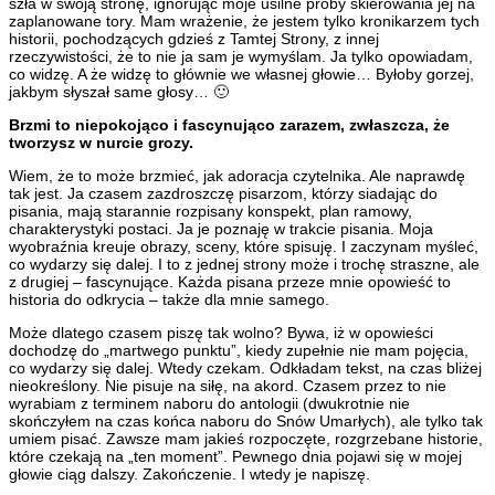
szła w swoją stronę, ignorując moje usilne próby skierowania jej na
zaplanowane tory. Mam wrażenie, że jestem tylko kronikarzem tych
historii, pochodzących gdzieś z Tamtej Strony, z innej
rzeczywistości, że to nie ja sam je wymyślam. Ja tylko opowiadam,
co widzę. A że widzę to głównie we własnej głowie… Byłoby gorzej,
jakbym słyszał same głosy… 🙂
Brzmi to niepokojąco i fascynująco zarazem, zwłaszcza, że
tworzysz w nurcie grozy.
Wiem, że to może brzmieć, jak adoracja czytelnika. Ale naprawdę
tak jest. Ja czasem zazdroszczę pisarzom, którzy siadając do
pisania, mają starannie rozpisany konspekt, plan ramowy,
charakterystyki postaci. Ja je poznaję w trakcie pisania. Moja
wyobraźnia kreuje obrazy, sceny, które spisuję. I zaczynam myśleć,
co wydarzy się dalej. I to z jednej strony może i trochę straszne, ale
z drugiej – fascynujące. Każda pisana przeze mnie opowieść to
historia do odkrycia – także dla mnie samego.
Może dlatego czasem piszę tak wolno? Bywa, iż w opowieści
dochodzę do „martwego punktu”, kiedy zupełnie nie mam pojęcia,
co wydarzy się dalej. Wtedy czekam. Odkładam tekst, na czas bliżej
nieokreślony. Nie pisuje na siłę, na akord. Czasem przez to nie
wyrabiam z terminem naboru do antologii (dwukrotnie nie
skończyłem na czas końca naboru do Snów Umarłych), ale tylko tak
umiem pisać. Zawsze mam jakieś rozpoczęte, rozgrzebane historie,
które czekają na „ten moment”. Pewnego dnia pojawi się w mojej
głowie ciąg dalszy. Zakończenie. I wtedy je napiszę.