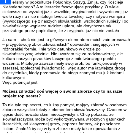
Ile mieliśmy w popkulturze Południcy, Strzyg, Żmija, czy Kościeja
Nieśmiertelnego? A to literacko fascynujące przykłady. O wiele
ciekawsze od wyzutej już z wszelkiej oryginalności i wywróconej już
wiele razy na nice mitologii lovecraftowskiej, czy motywu wampira
(wywodzącego się z naszych słowiańskich, wschodnich rubieży i od
słowiańskiego wąpierza tudzież upiora, ale dotychczas tak
przeżutego przez popkulturę, że z oryginału już nic nie zostało.
Ja sam – choć nie jest to głównym elementem moich zainteresowań
– przygotowuję zbiór „słowiańskich” opowiadań, sięgających w
różnorakiej formie, i nie tylko gatunkowo w grozie po
słowiańszczyznę właśnie. Nie uważam się za rodzimowiercę, ale
kultura naszych przodków fascynuje z mitotwórczego punktu
widzenia. Mitologie zawsze miały swój urok, bo funkcjonowały w
szerszej, społecznej świadomości, więc autor ma łatwiejszą drogę
do czytelnika, kiedy przemawia do niego znanymi mu już kodami
kulturowymi.
Więc potencjał jest.
Możesz zdradzić coś więcej o swoim zbiorze czy to na razie
projekt top secret?
To nie tyle top secret, co luźny pomysł, mający zbierać w osobnym
zbiorze wszystkie teksty z elementem słowiańszczyzny. Czasem w
ujęciu dość nowatorskim, nieoczywistym. Chcę pokazać, ze
słowiańszczyzna może być wykorzystywana w różnych gatunkach
literackich, od klasycznej grozy, poprzez fantasy, aż po science
fiction. Znaleźć by się w tym zbiorze miały także opowiadania z