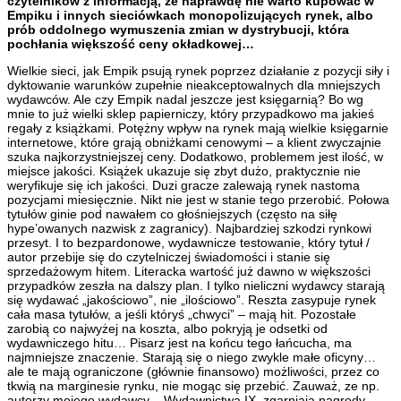
czytelników z informacją, że naprawdę nie warto kupować w
Empiku i innych sieciówkach monopolizujących rynek, albo
prób oddolnego wymuszenia zmian w dystrybucji, która
pochłania większość ceny okładkowej…
Wielkie sieci, jak Empik psują rynek poprzez działanie z pozycji siły i
dyktowanie warunków zupełnie nieakceptowalnych dla mniejszych
wydawców. Ale czy Empik nadal jeszcze jest księgarnią? Bo wg
mnie to już wielki sklep papierniczy, który przypadkowo ma jakieś
regały z książkami. Potężny wpływ na rynek mają wielkie księgarnie
internetowe, które grają obniżkami cenowymi – a klient zwyczajnie
szuka najkorzystniejszej ceny. Dodatkowo, problemem jest ilość, w
miejsce jakości. Książek ukazuje się zbyt dużo, praktycznie nie
weryfikuje się ich jakości. Duzi gracze zalewają rynek nastoma
pozycjami miesięcznie. Nikt nie jest w stanie tego przerobić. Połowa
tytułów ginie pod nawałem co głośniejszych (często na siłę
hype’owanych nazwisk z zagranicy). Najbardziej szkodzi rynkowi
przesyt. I to bezpardonowe, wydawnicze testowanie, który tytuł /
autor przebije się do czytelniczej świadomości i stanie się
sprzedażowym hitem. Literacka wartość już dawno w większości
przypadków zeszła na dalszy plan. I tylko nieliczni wydawcy starają
się wydawać „jakościowo”, nie „ilościowo”. Reszta zasypuje rynek
cała masa tytułów, a jeśli któryś „chwyci” – mają hit. Pozostałe
zarobią co najwyżej na koszta, albo pokryją je odsetki od
wydawniczego hitu… Pisarz jest na końcu tego łańcucha, ma
najmniejsze znaczenie. Starają się o niego zwykle małe oficyny…
ale te mają ograniczone (głównie finansowo) możliwości, przez co
tkwią na marginesie rynku, nie mogąc się przebić. Zauważ, ze np.
autorzy mojego wydawcy – Wydawnictwa IX, zgarniają nagrody