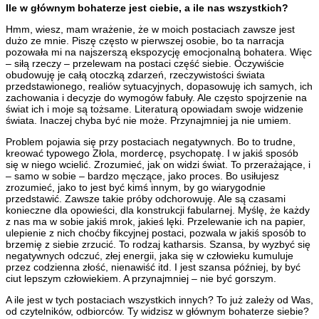
Ile w głównym bohaterze jest ciebie, a ile nas wszystkich?
Hmm, wiesz, mam wrażenie, że w moich postaciach zawsze jest
dużo ze mnie. Piszę często w pierwszej osobie, bo ta narracja
pozowała mi na najszerszą ekspozycję emocjonalną bohatera. Więc
– siłą rzeczy – przelewam na postaci część siebie. Oczywiście
obudowuję je całą otoczką zdarzeń, rzeczywistości świata
przedstawionego, realiów sytuacyjnych, dopasowuję ich samych, ich
zachowania i decyzje do wymogów fabuły. Ale często spojrzenie na
świat ich i moje są tożsame. Literaturą opowiadam swoje widzenie
świata. Inaczej chyba być nie może. Przynajmniej ja nie umiem.
Problem pojawia się przy postaciach negatywnych. Bo to trudne,
kreować typowego Złola, mordercę, psychopatę. I w jakiś sposób
się w niego wcielić. Zrozumieć, jak on widzi świat. To przerażające, i
– samo w sobie – bardzo męczące, jako proces. Bo usiłujesz
zrozumieć, jako to jest być kimś innym, by go wiarygodnie
przedstawić. Zawsze takie próby odchorowuję. Ale są czasami
konieczne dla opowieści, dla konstrukcji fabularnej. Myślę, że każdy
z nas ma w sobie jakiś mrok, jakieś lęki. Przelewanie ich na papier,
ulepienie z nich choćby fikcyjnej postaci, pozwala w jakiś sposób to
brzemię z siebie zrzucić. To rodzaj katharsis. Szansa, by wyzbyć się
negatywnych odczuć, złej energii, jaka się w człowieku kumuluje
przez codzienna złość, nienawiść itd. I jest szansa później, by być
ciut lepszym człowiekiem. A przynajmniej – nie być gorszym.
A ile jest w tych postaciach wszystkich innych? To już zależy od Was,
od czytelników, odbiorców. Ty widzisz w głównym bohaterze siebie?