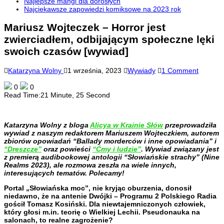
Najlepsze mangi dla dorosłych
Najciekawsze zapowiedzi komiksowe na 2023 rok
Mariusz Wojteczek – Horror jest
zwierciadłem, odbijającym społeczne lęki
swoich czasów [wywiad]
Katarzyna Wolny
1 września, 2023
Wywiady
1 Comment
0
0
Read Time:
21 Minute, 25 Second
Katarzyna Wolny z bloga
Alicya w Krainie Słów
przeprowadziła
wywiad z naszym redaktorem Mariuszem Wojteczkiem, autorem
zbiorów opowiadań “Ballady morderców i inne opowiadania” i
“Dreszcze”
oraz powieści
“Ćmy i ludzie”
.
Wywiad związany jest
z premierą audibookowej antologii “Słowiańskie strachy” (Nine
Realms 2023), ale rozmowa zeszła na wiele innych,
interesujących tematów. Polecamy!
Portal „Słowiańska moc”, nie kryjąc oburzenia, donosił
niedawno, że na antenie Dwójki – Programu 2 Polskiego Radia
gościł Tomasz Kosiński. Dla niewtajemniczonych człowiek,
który głosi m.in. teorię o Wielkiej Lechii. Pseudonauka na
salonach, to realne zagrożenie?