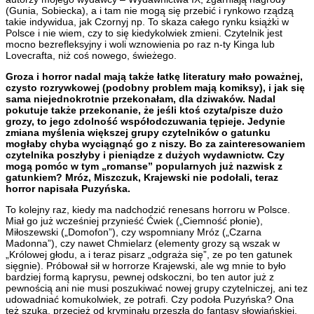
(Gunia, Sobiecka), a i tam nie mogą się przebić i rynkowo rządzą
takie indywidua, jak Czornyj np. To skaza całego rynku książki w
Polsce i nie wiem, czy to się kiedykolwiek zmieni. Czytelnik jest
mocno bezrefleksyjny i woli wznowienia po raz n-ty Kinga lub
Lovecrafta, niż coś nowego, świeżego.
Groza i horror nadal mają także łatkę literatury mało poważnej,
czysto rozrywkowej (podobny problem mają komiksy), i jak się
sama niejednokrotnie przekonałam, dla dziwaków. Nadal
pokutuje także przekonanie, że jeśli ktoś czyta/pisze dużo
grozy, to jego zdolność współodczuwania tępieje. Jedynie
zmiana myślenia większej grupy czytelników o gatunku
mogłaby chyba wyciągnąć go z niszy. Bo za zainteresowaniem
czytelnika poszłyby i pieniądze z dużych wydawnictw. Czy
mogą pomóc w tym „romanse” popularnych już nazwisk z
gatunkiem? Mróz, Miszczuk, Krajewski nie podołali, teraz
horror napisała Puzyńska.
To kolejny raz, kiedy ma nadchodzić renesans horroru w Polsce.
Miał go już wcześniej przynieść Ćwiek („Ciemność płonie),
Miłoszewski („Domofon”), czy wspomniany Mróz („Czarna
Madonna”), czy nawet Chmielarz (elementy grozy są wszak w
„Królowej głodu, a i teraz pisarz „odgraża się”, ze po ten gatunek
sięgnie). Próbował sił w horrorze Krajewski, ale wg mnie to było
bardziej formą kaprysu, pewnej odskoczni, bo ten autor już z
pewnością ani nie musi poszukiwać nowej grupy czytelniczej, ani tez
udowadniać komukolwiek, ze potrafi. Czy podoła Puzyńska? Ona
też szuka, przecież od kryminału przeszła do fantasy słowiańskiej.