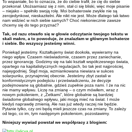
To wspaniałe, bo to oznacza, że do ciebie trafił, że cię do siebie
przekonał. Utożsamiasz się z nim, stał ci się bliski, więc moje pisanie
– niejako – spełniło swoją rolę. Moi bohaterowie zwykle nie są
zerojedynkowi, nieskazitelni. Ale nikt nie jest. Może dlatego tak łatwo
nam widzieć w nich siebie samych? Choć niekoniecznie zawsze
chcemy się do tego przyznać?
Tak, od razu otwarło się w głowie odczytanie twojego tekstu w
skali makro, a to powoduje, że znalazłam w głównym bohaterze
i siebie. Bo wszyscy jesteśmy winni.
Poniekąd jesteśmy. Kształtujemy świat dookoła, wywieramy na
niego wpływ. Czasem nieświadomie, czasem przez zaniechanie,
przez ignorancję. Godzimy się na taki kształt współczesnego świata,
opartego na kapitalistycznych regulacjach, bo tak jest najprościej,
najwygodniej. Stąd moja, wzmiankowana niewiara w sukces
solarpunku, przynajmniej obecnie. Jesteśmy zbyt zastali w
konformistycznym podejściu i przeświadczeniu, że decyzje
podejmowane są globalnie, gdzieś zupełnie poza nami. I że na nic
nie mamy wpływu. Liczę na zmianę – o czym mówiłem, wraz z
nowym pokoleniem, z „Zetkami”, które globalnie są bardziej
świadome globalnego wpływu, jaki mogą mieć na świat. I może
kiedyś naprawdę zmienią. Ale nas już wtedy raczej nie będzie.
Pytanie tylko, czy oni będą mieli jeszcze czas na zmiany. To zależy
od tego, co im, tym następnym pokoleniom, pozostawimy.
Niniejszy wywiad powstał we współpracy z blogiem: