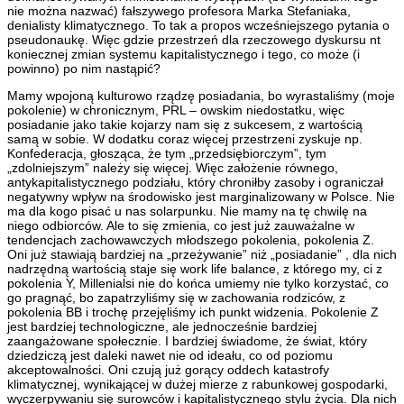
nie można nazwać) fałszywego profesora Marka Stefaniaka,
denialisty klimatycznego. To tak a propos wcześniejszego pytania o
pseudonaukę. Więc gdzie przestrzeń dla rzeczowego dyskursu nt
koniecznej zmian systemu kapitalistycznego i tego, co może (i
powinno) po nim nastąpić?
Mamy wpojoną kulturowo rządzę posiadania, bo wyrastaliśmy (moje
pokolenie) w chronicznym, PRL – owskim niedostatku, więc
posiadanie jako takie kojarzy nam się z sukcesem, z wartością
samą w sobie. W dodatku coraz więcej przestrzeni zyskuje np.
Konfederacja, głosząca, że tym „przedsiębiorczym”, tym
„zdolniejszym” należy się więcej. Więc założenie równego,
antykapitalistycznego podziału, który chroniłby zasoby i ograniczał
negatywny wpływ na środowisko jest marginalizowany w Polsce. Nie
ma dla kogo pisać u nas solarpunku. Nie mamy na tę chwilę na
niego odbiorców. Ale to się zmienia, co jest już zauważalne w
tendencjach zachowawczych młodszego pokolenia, pokolenia Z.
Oni już stawiają bardziej na „przeżywanie” niż „posiadanie” , dla nich
nadrzędną wartością staje się work life balance, z którego my, ci z
pokolenia Y, Millenialsi nie do końca umiemy nie tylko korzystać, co
go pragnąć, bo zapatrzyliśmy się w zachowania rodziców, z
pokolenia BB i trochę przejęliśmy ich punkt widzenia. Pokolenie Z
jest bardziej technologiczne, ale jednocześnie bardziej
zaangażowane społecznie. I bardziej świadome, że świat, który
dziedziczą jest daleki nawet nie od ideału, co od poziomu
akceptowalności. Oni czują już gorący oddech katastrofy
klimatycznej, wynikającej w dużej mierze z rabunkowej gospodarki,
wyczerpywaniu się surowców i kapitalistycznego stylu życia. Dla nich