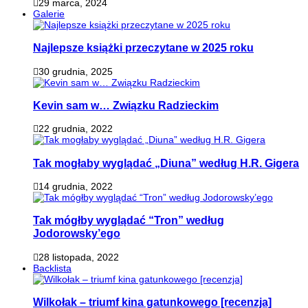
29 marca, 2024
Galerie
Najlepsze książki przeczytane w 2025 roku
30 grudnia, 2025
Kevin sam w… Związku Radzieckim
22 grudnia, 2022
Tak mogłaby wyglądać „Diuna” według H.R. Gigera
14 grudnia, 2022
Tak mógłby wyglądać “Tron” według
Jodorowsky’ego
28 listopada, 2022
Backlista
Wilkołak – triumf kina gatunkowego [recenzja]