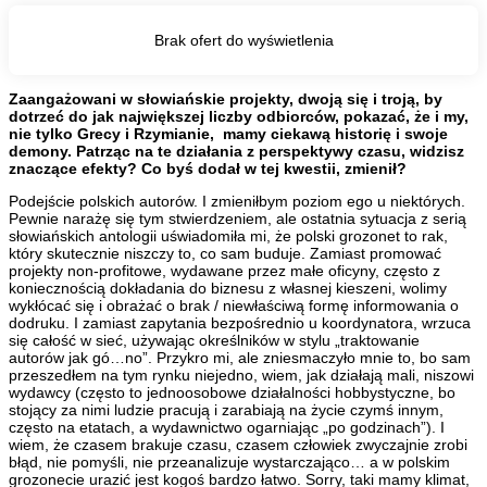
Zaangażowani w słowiańskie projekty, dwoją się i troją, by
dotrzeć do jak największej liczby odbiorców, pokazać, że i my,
nie tylko Grecy i Rzymianie, mamy ciekawą historię i swoje
demony. Patrząc na te działania z perspektywy czasu, widzisz
znaczące efekty? Co byś dodał w tej kwestii, zmienił?
Podejście polskich autorów. I zmieniłbym poziom ego u niektórych.
Pewnie narażę się tym stwierdzeniem, ale ostatnia sytuacja z serią
słowiańskich antologii uświadomiła mi, że polski grozonet to rak,
który skutecznie niszczy to, co sam buduje. Zamiast promować
projekty non-profitowe, wydawane przez małe oficyny, często z
koniecznością dokładania do biznesu z własnej kieszeni, wolimy
wykłócać się i obrażać o brak / niewłaściwą formę informowania o
dodruku. I zamiast zapytania bezpośrednio u koordynatora, wrzuca
się całość w sieć, używając określników w stylu „traktowanie
autorów jak gó…no”. Przykro mi, ale zniesmaczyło mnie to, bo sam
przeszedłem na tym rynku niejedno, wiem, jak działają mali, niszowi
wydawcy (często to jednoosobowe działalności hobbystyczne, bo
stojący za nimi ludzie pracują i zarabiają na życie czymś innym,
często na etatach, a wydawnictwo ogarniając „po godzinach”). I
wiem, że czasem brakuje czasu, czasem człowiek zwyczajnie zrobi
błąd, nie pomyśli, nie przeanalizuje wystarczająco… a w polskim
grozonecie urazić jest kogoś bardzo łatwo. Sorry, taki mamy klimat,