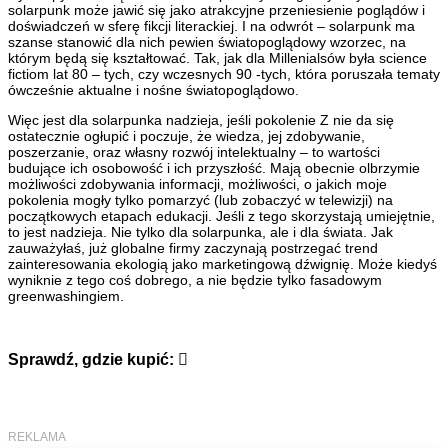
solarpunk może jawić się jako atrakcyjne przeniesienie poglądów i
doświadczeń w sferę fikcji literackiej. I na odwrót – solarpunk ma
szanse stanowić dla nich pewien światopoglądowy wzorzec, na
którym będą się kształtować. Tak, jak dla Millenialsów była science
fictiom lat 80 – tych, czy wczesnych 90 -tych, która poruszała tematy
ówcześnie aktualne i nośne światopoglądowo.
Więc jest dla solarpunka nadzieja, jeśli pokolenie Z nie da się
ostatecznie ogłupić i poczuje, że wiedza, jej zdobywanie,
poszerzanie, oraz własny rozwój intelektualny – to wartości
budujące ich osobowość i ich przyszłość. Mają obecnie olbrzymie
możliwości zdobywania informacji, możliwości, o jakich moje
pokolenia mogły tylko pomarzyć (lub zobaczyć w telewizji) na
początkowych etapach edukacji. Jeśli z tego skorzystają umiejętnie,
to jest nadzieja. Nie tylko dla solarpunka, ale i dla świata. Jak
zauważyłaś, już globalne firmy zaczynają postrzegać trend
zainteresowania ekologią jako marketingową dźwignię. Może kiedyś
wyniknie z tego coś dobrego, a nie będzie tylko fasadowym
greenwashingiem.
Sprawdź, gdzie kupić: