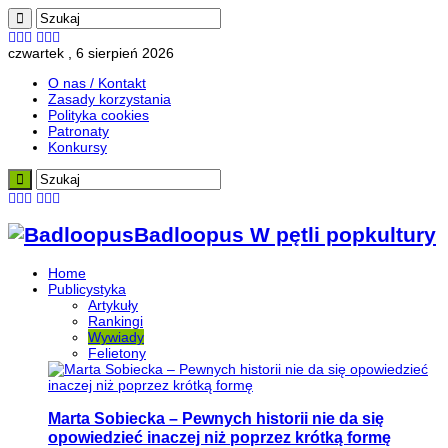
czwartek , 6 sierpień 2026
O nas / Kontakt
Zasady korzystania
Polityka cookies
Patronaty
Konkursy
Badloopus W pętli popkultury
Home
Publicystyka
Artykuły
Rankingi
Wywiady
Felietony
Marta Sobiecka – Pewnych historii nie da się
opowiedzieć inaczej niż poprzez krótką formę