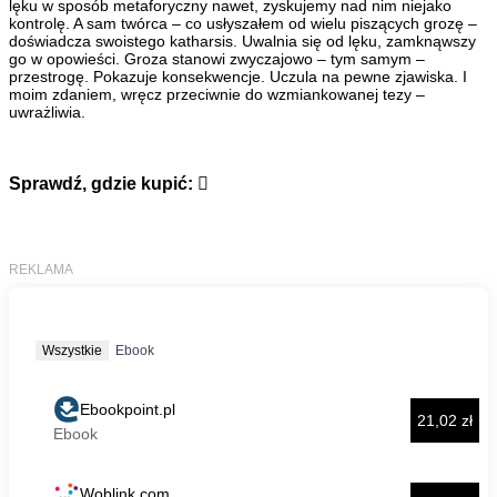
lęku w sposób metaforyczny nawet, zyskujemy nad nim niejako
kontrolę. A sam twórca – co usłyszałem od wielu piszących grozę –
doświadcza swoistego katharsis. Uwalnia się od lęku, zamknąwszy
go w opowieści. Groza stanowi zwyczajowo – tym samym –
przestrogę. Pokazuje konsekwencje. Uczula na pewne zjawiska. I
moim zdaniem, wręcz przeciwnie do wzmiankowanej tezy –
uwrażliwia.
Sprawdź, gdzie kupić: