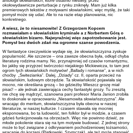
antologii słowiańskich, które ostatnio niestety, przez
okołowydawnicze perturbacje z rynku zniknęły. Mam już kilka
premierowych tekstów z motywami słowiańskimi, więc myślę, że taki
pomysł może się udać. Ale to na razie etap planowania, nic
konkretnego.
A wiesz, że to niesamowite! Z Grzegorzem Kopcem
rozmawiałam o słowiańskim kryminale a z Norbertem Górą o
słowiańskim bizarro. Najwyraźniej więc zapotrzebowanie jest.
Pomysł bez dwóch zdań ma ogromne szanse powodzenia.
W fantastyce rzeczywiście wydaje się, że słowiańszczyzna zyskuje
popularność. Ale szczerze – ona zawsze obecna była, odkąd chyba
literaturę rodzima mamy. No, przynajmniej od czasów romantyzmu,
bo jakby się przyjrzeć twórczości niejakiego Mickiewicza, to tam jest
ogrom tych słowiańskich motywów! „Ballady i romanse”, a w nich
choćby „Świtezianka”. Dalej, „Dziady” cz. II, oparta przecież na
słowiańskim, ludowym obrzędzie. Ta słowiańskość pojawiała się
mocno, nie określana grozą – bo gdzieżby Wieszcz grozę miał
pisać! – ale jednak zawierająca cechy fantastyki grozy. Tu zresztą
nie chcę się mądrzyć, szanowna pani profesor Maria Janion zrobiła
to doskonale w opracowaniu „Niesamowita słowiańszczyzna”. Ale
wracając do meritum, słowiańszczyzna była obecna w naszej
literaturze, w naszej kulturze. I czasem stawała się mocniej
eksponowana, bo ta ludowość, ten folklor był w modzie, a czasem
gdzieś funkcjonowała na obrzeżach. Więc nie powinno dziwić, ze
młode pokolenie stara się na tym motywie budować. Z jednej strony
może to być związane z odkrywaniem pochodzeniowej tożsamości,
wracanie do korzeni (Piątkowski, Szymczak), ale też może stanowić