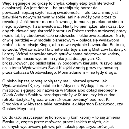
Więc sięgnięcie po grozę to chyba kolejny etap tych literackich
eksploracji. Co jest dobre – bo przebija się horror do
powszechniejszej czytelniczej świadomości – ale też ani nie jest
zjawiskiem nowym samym w sobie, ani nie wróżyłbym przez to
rewolucji. Jeśli horror ma mieć szansę, to muszą przekonać się do
niego wydawcy. I zainwestować. Nie tylko pieniądze, ale i czas. Bo
aby zbudować popularność horroru w Polsce trzeba mrówczej pracy
i wielu lat, by zbudować całe środowisko i lekturowe zaplecze. Na tę
chwilę bardziej – w modelu biznesowym – opłaca się wydawcom
zrobić n-tą reedycję Kinga, albo nowe wydanie Lovecrafta. Bo to się
sprzeda. Wydawnictwo Hatchette startuje z serią Mistrzów fantastyki
i grozy. Wśród zapowiadanych tytułów same odgrzewane kotlety,
których po naście wydań na rynku jest dostępnych. Od
broszurowych, po bibliofilskie. W podobnym kierunku ruszyło jakiś
czas temu Wydawnictwo Świat Książki z serią grozy sygnowaną
przez Łukasza Orbitowskiego. Moim zdaniem – nie tędy droga.
O niebo lepszą robotę robią tacy mali, niszowi gracze, jak
Wydawnictwo IX, czy ostatnio też Abyssos. Wydają literackich
mistrzów, sięgając po nazwiska w Polsce albo dotąd nieobecne
(Clark Asthon Smith w przedsprzedaży w IX-tce, czy ich cudna
retrofantastyka / groza w serii „Niesamowitnicy” pod red. K.
Grudnika a w Abyssos takie nazwiska jak Algernon Blackwood, czy
Gustaw Meyrinck).
Co do łatki przyczepianej horrorowi (i komiksom) – to się zmienia.
Ewoluuje, często przez mrówczą pracę i takich małych, ale
solidnych wydawców, jak ww, jak i takich popularyzatorów, jak