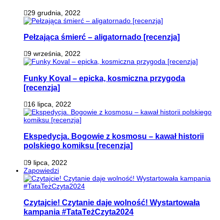
29 grudnia, 2022
Pełzająca śmierć – aligatornado [recenzja]
9 września, 2022
Funky Koval – epicka, kosmiczna przygoda
[recenzja]
16 lipca, 2022
Ekspedycja. Bogowie z kosmosu – kawał historii
polskiego komiksu [recenzja]
9 lipca, 2022
Zapowiedzi
Czytajcie! Czytanie daje wolność! Wystartowała
kampania #TataTeżCzyta2024