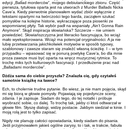
edycji „Ballad morderców”, mojego debiutanckiego zbioru. Część
pierwsza, tytułowa oparta jest na utworach z Murder Ballads Nicka
Cave’a. Kiedy pierwotnie planowałem wydać zbiór wyłącznie z
tekstami opartymi na twórczości tego barda, zacząłem szukać
pomysłów na kolejne historie, wykraczające poza piosenki ze
wspomnianej płyty. Tak wybór padł na wspaniały „Ain’t Gonna Rain
Anymore”. Skąd inspiracja słowiańska? Szczerze – nie umiem
powiedzieć. Słowiańszczyzna jest literacko fascynująca, bo wciąż
mało wyeksplorowana. Wciąż ma potencjał oryginalności. A ja nie
lubię przetwarzania jakichkolwiek motywów w sposób typowy,
szablonowy i zawsze staram się znaleźć własną ścieżkę. I – w tym
przypadku – wpasować się w ponurą poetykę Cave’a, bo dla mnie
proza zawsze musi być oparta na wręcz muzycznej rytmice. To
trochę miks tych kulturowych fascynacji. I przedłużenie prac nad
„Balladami morderców”.
Dżdża sama do ciebie przyszła? Znalazła cię, gdy czytałeś
samotnie książkę na ławce?
Ech, to cholernie trudne pytanie. Bo wiesz, ja nie mam pojęcia, skąd
mi się biorą w głowie pomysły. Pojawiają się pojedyncze sceny,
zdania. I je zapisuje. Siadam do tego, do tej notatki i próbuje
wyobrazić sobie, co dalej. To trochę tak, jakby ci ktoś odtwarzał w
głowie film. Słyszę dialogi, widzę postacie. Jakbym siedział w kinie. I
moją rolą jest to tylko zapisać.
Nigdy nie planuję całości opowiadania, kiedy siadam do pisania.
Jeśli przyjmowałem jakieś ogólne zarysy, to i tak, w trakcie, fabuła