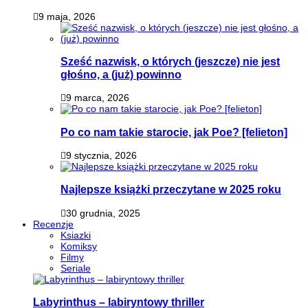
9 maja, 2026
Sześć nazwisk, o których (jeszcze) nie jest
głośno, a (już) powinno
9 marca, 2026
Po co nam takie starocie, jak Poe? [felieton]
9 stycznia, 2026
Najlepsze książki przeczytane w 2025 roku
30 grudnia, 2025
Recenzje
Ksiazki
Komiksy
Filmy
Seriale
Labyrinthus – labiryntowy thriller