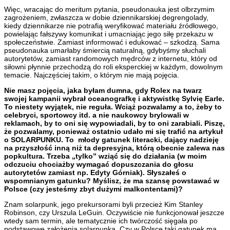
Więc, wracając do meritum pytania, pseudonauka jest olbrzymim
zagrożeniem, zwłaszcza w dobie dziennikarskiej degrengolady,
kiedy dziennikarze nie potrafią weryfikować materiału źródłowego,
powielając fałszywy komunikat i umacniając jego siłę przekazu w
społeczeństwie. Zamiast informować i edukować – szkodzą. Sama
pseudonauka umarłaby śmiercią naturalną, gdybyśmy słuchali
autorytetów, zamiast randomowych mędrców z internetu, który od
siłowni płynnie przechodzą do roli eksperckiej w każdym, dowolnym
temacie. Najczęściej takim, o którym nie mają pojęcia.
Nie masz pojęcia, jaka byłam dumna, gdy Rolex na twarz
swojej kampanii wybrał oceanografkę i aktywistkę Sylvię Earle.
To niestety wyjątek, nie reguła. Wciąż pozwalamy a to, żeby to
celebryci, sportowcy itd. a nie naukowcy brylowali w
reklamach, by to oni się wypowiadali, by to oni zarabiali. Piszę,
że pozwalamy, ponieważ ostatnio udało mi się trafić na artykuł
o SOLARPUNKU. To młody gatunek literacki, dający nadzieję
na przyszłość inną niż ta depresyjna, którą obecnie zalewa nas
popkultura. Trzeba „tylko” wziąć się do działania (w moim
odczuciu chociażby wymagać dopuszczania do głosu
autorytetów zamiast np. Edyty Górniak). Słyszałeś o
wspomnianym gatunku? Myślisz, że ma szansę powstawać w
Polsce (czy jesteśmy zbyt dużymi malkontentami)?
Znam solarpunk, jego prekursorami byli przecież Kim Stanley
Robinson, czy Urszula LeGuin. Oczywiście nie funkcjonował jeszcze
wtedy sam termin, ale tematycznie ich twórczość sięgała po
podstawowe założenia solarpunka. Czy w Polsce taki gatunek ma