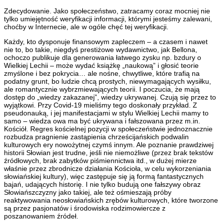
Zdecydowanie. Jako społeczeństwo, zatracamy coraz mocniej nie
tylko umiejętność weryfikacji informacji, którymi jesteśmy zalewani,
choćby w Internecie, ale w ogóle chęć tej weryfikacji.
Każdy, kto dysponuje finansowym zapleczem – a czasem i nawet
nie to, bo takie, niegdyś prestiżowe wydawnictwo, jak Bellona,
ochoczo publikuje dla generowania łatwego zysku np. bzdury o
Wielkiej Lechii – może wydać książkę „naukową” i głosić teorie
zmyślone i bez pokrycia… ale nośne, chwytliwe, które trafią na
podatny grunt, bo ludzie chcą prostych, niewymagających wysiłku,
ale romantycznie wybrzmiewających teorii. I poczucia, że mają
dostęp do „wiedzy zakazanej”, wiedzy ukrywanej. Czują się przez to
wyjątkowi. Przy Covid-19 mieliśmy tego doskonały przykład. Z
pseudonauką, i jej manifestacjami w stylu Wielkiej Lechii mamy to
samo – wiedza owa ma być ukrywana i fałszowana przez m.in.
Kościół. Regres kościelnej pozycji w społeczeństwie jednoznacznie
rozbudza pragnienie zastąpienia chrześcijańskich podwalin
kulturowych ery nowożytnej czymś innym. Ale poznanie prawdziwej
historii Słowian jest trudne, jeśli nie niemożliwe (przez brak tekstów
źródłowych, brak zabytków piśmiennictwa itd., w dużej mierze
właśnie przez zbrodnicze działania Kościoła, w celu wykorzeniania
słowiańskiej kultury), więc zastępuje się ją formą fantastycznych
bajań, udających historię. I nie tylko budują one fałszywy obraz
Słowiańszczyzny jako takiej, ale też ośmieszają próby
reaktywowania neosłowiańskich zrębów kulturowych, które tworzone
są przez pasjonatów i środowiska rodzimowiercze z
poszanowaniem źródeł.