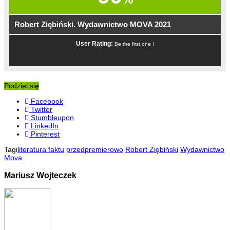
Robert Ziębiński. Wydawnictwo MOVA 2021
User Rating:
Be the first one !
Podziel się
Facebook
Twitter
Stumbleupon
LinkedIn
Pinterest
Tagi
literatura faktu
przedpremierowo
Robert Ziębiński
Wydawnictwo
Mova
Mariusz Wojteczek