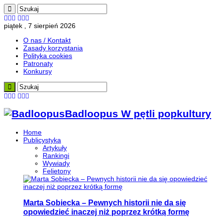
piątek , 7 sierpień 2026
O nas / Kontakt
Zasady korzystania
Polityka cookies
Patronaty
Konkursy
Badloopus W pętli popkultury
Home
Publicystyka
Artykuły
Rankingi
Wywiady
Felietony
Marta Sobiecka – Pewnych historii nie da się
opowiedzieć inaczej niż poprzez krótką formę