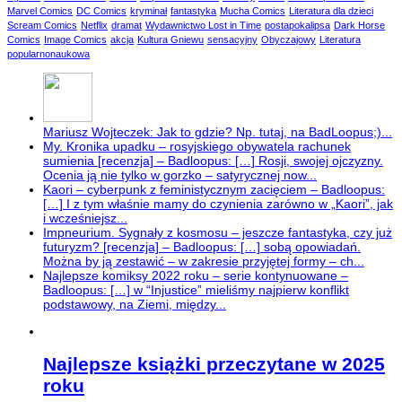
Marvel Comics
DC Comics
kryminał
fantastyka
Mucha Comics
Literatura dla dzieci
Scream Comics
Netflix
dramat
Wydawnictwo Lost in Time
postapokalipsa
Dark Horse
Comics
Image Comics
akcja
Kultura Gniewu
sensacyjny
Obyczajowy
Literatura
popularnonaukowa
Mariusz Wojteczek: Jak to gdzie? Np. tutaj, na BadLoopus;)...
My. Kronika upadku – rosyjskiego obywatela rachunek
sumienia [recenzja] – Badloopus: […] Rosji, swojej ojczyzny.
Ocenia ją nie tylko w gorzko – satyrycznej now...
Kaori – cyberpunk z feministycznym zacięciem – Badloopus:
[…] I z tym właśnie mamy do czynienia zarówno w „Kaori”, jak
i wcześniejsz...
Impneurium. Sygnały z kosmosu – jeszcze fantastyka, czy już
futuryzm? [recenzja] – Badloopus: […] sobą opowiadań.
Można by ją zestawić – w zakresie przyjętej formy – ch...
Najlepsze komiksy 2022 roku – serie kontynuowane –
Badloopus: […] w “Injustice” mieliśmy najpierw konflikt
podstawowy, na Ziemi, między...
Najlepsze książki przeczytane w 2025
roku