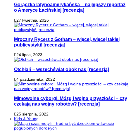
Gorączka latynoamerykańska – najlepszy reportaż
o Ameryce Łacińskiej [recenzja]
27 kwietnia, 2026
Mroczny Rycerz z Gotham – więcej, więcej takiej
publicystyki! [recenzja]
24 lipca, 2023
Otchłań – wszechświat obok nas [recenzja]
4 października, 2022
Mimowolne cyborgi. Mózg i wojna przyszłości – czy
czekają nas wojny robotów? [recenzja]
25 sierpnia, 2022
Kids & Young