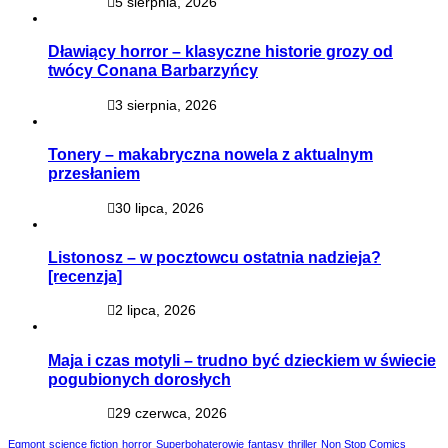
5 sierpnia, 2026
Dławiący horror – klasyczne historie grozy od
twócy Conana Barbarzyńcy
3 sierpnia, 2026
Tonery – makabryczna nowela z aktualnym
przesłaniem
30 lipca, 2026
Listonosz – w pocztowcu ostatnia nadzieja?
[recenzja]
2 lipca, 2026
Maja i czas motyli – trudno być dzieckiem w świecie
pogubionych dorosłych
29 czerwca, 2026
Egmont
science fiction
horror
Superbohaterowie
fantasy
thriller
Non Stop Comics