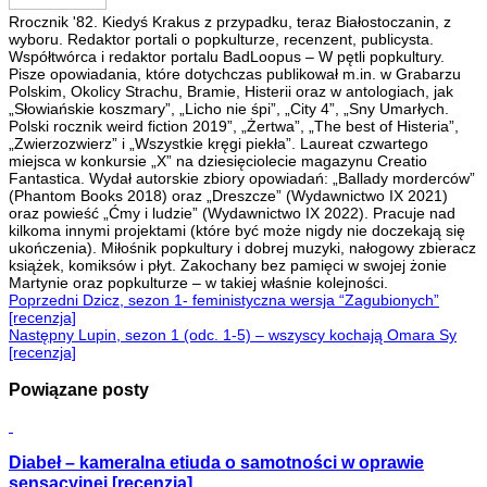
Rrocznik '82. Kiedyś Krakus z przypadku, teraz Białostoczanin, z
wyboru. Redaktor portali o popkulturze, recenzent, publicysta.
Współtwórca i redaktor portalu BadLoopus – W pętli popkultury.
Pisze opowiadania, które dotychczas publikował m.in. w Grabarzu
Polskim, Okolicy Strachu, Bramie, Histerii oraz w antologiach, jak
„Słowiańskie koszmary”, „Licho nie śpi”, „City 4”, „Sny Umarłych.
Polski rocznik weird fiction 2019”, „Żertwa”, „The best of Histeria”,
„Zwierzozwierz” i „Wszystkie kręgi piekła”. Laureat czwartego
miejsca w konkursie „X” na dziesięciolecie magazynu Creatio
Fantastica. Wydał autorskie zbiory opowiadań: „Ballady morderców”
(Phantom Books 2018) oraz „Dreszcze” (Wydawnictwo IX 2021)
oraz powieść „Ćmy i ludzie” (Wydawnictwo IX 2022). Pracuje nad
kilkoma innymi projektami (które być może nigdy nie doczekają się
ukończenia). Miłośnik popkultury i dobrej muzyki, nałogowy zbieracz
książek, komiksów i płyt. Zakochany bez pamięci w swojej żonie
Martynie oraz popkulturze – w takiej właśnie kolejności.
Poprzedni
Dzicz, sezon 1- feministyczna wersja “Zagubionych”
[recenzja]
Następny
Lupin, sezon 1 (odc. 1-5) – wszyscy kochają Omara Sy
[recenzja]
Powiązane posty
Diabeł – kameralna etiuda o samotności w oprawie
sensacyjnej [recenzja]