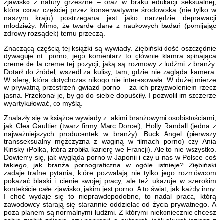
zjawisko z natury grzeszne – oraz w braku edukacji seksualnej,
która coraz częściej przez konserwatywne środowiska (nie tylko w
naszym kraju) postrzegana jest jako narzędzie deprawacji
młodzieży. Mimo, że twarde dane z naukowych badań (pomijając
zdrowy rozsądek) temu przeczą.
Znaczącą częścią tej książki są wywiady. Ziębiński dość oszczędnie
dywaguje nt. porno, jego komentarz to głównie klamra spinająca
creme de la creme tej pozycji, jaką są rozmowy z ludźmi z branży.
Dotarł do źródeł, wszedł za kulisy, tam, gdzie nie zagląda kamera.
W sferę, która dotychczas nikogo nie interesowała. W dużej mierze
w prywatną przestrzeń gwiazd porno – za ich przyzwoleniem rzecz
jasna. Przekonał je, by go do siebie dopuściły. I pozwolił im szczerze
wyartykułować, co myślą.
Znalazły się w książce wywiady z takimi branżowymi osobistościami,
jak Clea Gaultier (twarz firmy Marc Dorcel), Holly Randall (jedna z
najważniejszych producentek w branży), Buck Angel (pierwszy
transseksualny mężczyzna z waginą w filmach porno) czy Ania
Kinsky (Polka, która zrobiła karierę we Francji). Ale to nie wszystko.
Dowiemy się, jak wygląda porno w Japonii i czy u nas w Polsce coś
takiego, jak branża pornograficzna w ogóle istnieje? Ziębiński
zadaje trafne pytania, które pozwalają nie tylko jego rozmówcom
pokazać blaski i cienie swojej pracy, ale też ukazuje w szerokim
kontekście całe zjawisko, jakim jest porno. A to świat, jak każdy inny.
I choć wydaje się to nieprawdopodobne, to nadal praca, którą
zawodowcy starają się starannie oddzielać od życia prywatnego. A
poza planem są normalnymi ludźmi. Z którymi niekoniecznie chcesz
sobie zrobić zdjęcie, czy poprosić o autograf, jeśli akurat idziesz z