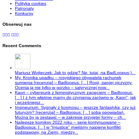
Polityka cookies
Patronaty
Konkursy
Obserwuj nas
Recent Comments
Mariusz Wojteczek: Jak to gdzie? Np. tutaj, na BadLoopus;)...
My. Kronika upadku – rosyjskiego obywatela rachunek
sumienia [recenzja] – Badloopus: […] Rosji, swojej ojczyzny.
Ocenia ją nie tylko w gorzko – satyrycznej now...
Kaori – cyberpunk z feministycznym zacięciem – Badloopus:
[…] I z tym właśnie mamy do czynienia zarówno w „Kaori”, jak
i wcześniejsz...
Impneurium. Sygnały z kosmosu – jeszcze fantastyka, czy już
futuryzm? [recenzja] – Badloopus: […] sobą opowiadań.
Można by ją zestawić – w zakresie przyjętej formy – ch...
Najlepsze komiksy 2022 roku – serie kontynuowane –
Badloopus: […] w “Injustice” mieliśmy najpierw konflikt
podstawowy, na Ziemi, między...