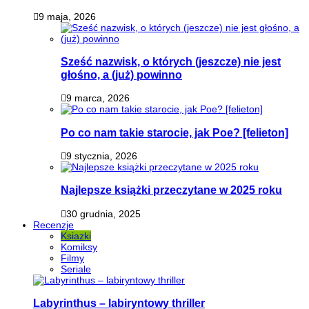
9 maja, 2026
Sześć nazwisk, o których (jeszcze) nie jest
głośno, a (już) powinno
9 marca, 2026
Po co nam takie starocie, jak Poe? [felieton]
9 stycznia, 2026
Najlepsze książki przeczytane w 2025 roku
30 grudnia, 2025
Recenzje
Ksiazki
Komiksy
Filmy
Seriale
Labyrinthus – labiryntowy thriller