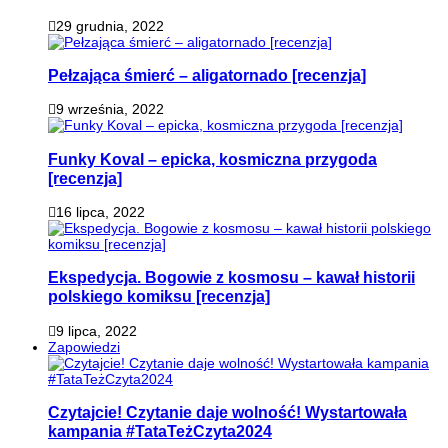
29 grudnia, 2022
Pełzająca śmierć – aligatornado [recenzja]
9 września, 2022
Funky Koval – epicka, kosmiczna przygoda
[recenzja]
16 lipca, 2022
Ekspedycja. Bogowie z kosmosu – kawał historii
polskiego komiksu [recenzja]
9 lipca, 2022
Zapowiedzi
Czytajcie! Czytanie daje wolność! Wystartowała
kampania #TataTeżCzyta2024