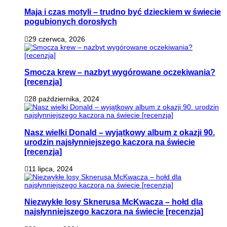
Maja i czas motyli – trudno być dzieckiem w świecie
pogubionych dorosłych
29 czerwca, 2026
Smocza krew – nazbyt wygórowane oczekiwania?
[recenzja]
28 października, 2024
Nasz wielki Donald – wyjątkowy album z okazji 90.
urodzin najsłynniejszego kaczora na świecie
[recenzja]
11 lipca, 2024
Niezwykłe losy Sknerusa McKwacza – hołd dla
najsłynniejszego kaczora na świecie [recenzja]