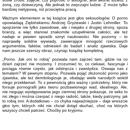
żoną, czy dziewczyną. Ale jednak to zwyczajni ludzie. Z może tylko
bardziej nietypową, niż przeciętna pracą.
Ważnym elementem w tej książce jest głos seksuologów. O porno
opowiadają Ziębińskiemu Andrzej Gryżewski i Justin Lehmiller. To
spojrzenie nie tylko zawodowe, ale i niejako z drugiej strony, spoza
branży, a więc stanowi znakomite uzupełnienie całości, ale też
nadaje w pewien sposób sznyt naukowości. Nie pozorny – to
naprawdę solidne wywiady, zawierające mnogość rzeczowych
argumentów, faktów, odniesień do badań i analiz zjawiska. Daje
nam jeszcze szerszy obraz, czyniąc książkę kompletną.
„Porno. Jak oni to robią” pozwala nam zajrzeć tam, gdzie na co
dzień zajrzeć nie możemy. I zrozumieć to, co ciekawi, fascynuje i
pociąga równie często, jak odstręcza i zawstydza. Oswaja nas z
tematem? W pewnym stopniu. Pozwala pojąć złożoność porno jako
zjawiska, ale też demitologizuje je, obalając wiele narosłych wokół
niego przekłamań. To z pewnością głos ważny i potrzebny, który nie
forsuje pornografii jako tworu pozbawionego wad, idealnego. Ale,
nie negując występowania jego ciemnej strony pokazuje, że seks to
nic złego i można czerpać z niego radość, także, kiedy patrzymy, jak
to robią inni. A dodatkowo – co chyba najważniejsze – daje wreszcie
głos tym, których nikt nie chciał dotąd słuchać, choć na których
wszyscy chcieli patrzeć. Choćby po kryjomu.