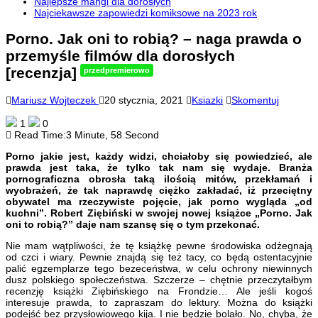
Najlepsze mangi dla dorosłych
Najciekawsze zapowiedzi komiksowe na 2023 rok
Porno. Jak oni to robią? – naga prawda o
przemyśle filmów dla dorosłych
[recenzja]
przedpremierowo
Mariusz Wojteczek
20 stycznia, 2021
Ksiazki
Skomentuj
1
0
Read Time:
3 Minute, 58 Second
Porno jakie jest, każdy widzi, chciałoby się powiedzieć, ale
prawda jest taka, że tylko tak nam się wydaje. Branża
pornograficzna obrosła taką ilością mitów, przekłamań i
wyobrażeń, że tak naprawdę ciężko zakładać, iż przeciętny
obywatel ma rzeczywiste pojęcie, jak porno wygląda „od
kuchni”. Robert Ziębiński w swojej nowej książce „Porno. Jak
oni to robią?” daje nam szansę się o tym przekonać.
Nie mam wątpliwości, że tę książkę pewne środowiska odżegnają
od czci i wiary. Pewnie znajdą się też tacy, co będą ostentacyjnie
palić egzemplarze tego bezeceństwa, w celu ochrony niewinnych
dusz polskiego społeczeństwa. Szczerze – chętnie przeczytałbym
recenzję książki Ziębińskiego na Frondzie… Ale jeśli kogoś
interesuje prawda, to zapraszam do lektury. Można do książki
podejść bez przysłowiowego kija. I nie będzie bolało. No, chyba, że