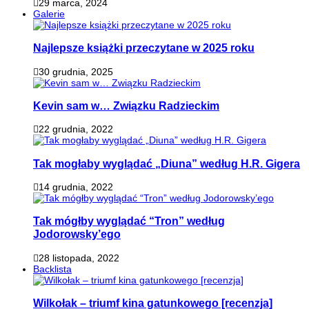
29 marca, 2024
Galerie
Najlepsze książki przeczytane w 2025 roku
30 grudnia, 2025
Kevin sam w… Związku Radzieckim
22 grudnia, 2022
Tak mogłaby wyglądać „Diuna” według H.R. Gigera
14 grudnia, 2022
Tak mógłby wyglądać “Tron” według
Jodorowsky’ego
28 listopada, 2022
Backlista
Wilkołak – triumf kina gatunkowego [recenzja]