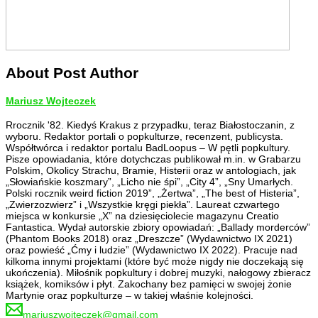
About Post Author
Mariusz Wojteczek
Rrocznik '82. Kiedyś Krakus z przypadku, teraz Białostoczanin, z
wyboru. Redaktor portali o popkulturze, recenzent, publicysta.
Współtwórca i redaktor portalu BadLoopus – W pętli popkultury.
Pisze opowiadania, które dotychczas publikował m.in. w Grabarzu
Polskim, Okolicy Strachu, Bramie, Histerii oraz w antologiach, jak
„Słowiańskie koszmary”, „Licho nie śpi”, „City 4”, „Sny Umarłych.
Polski rocznik weird fiction 2019”, „Żertwa”, „The best of Histeria”,
„Zwierzozwierz” i „Wszystkie kręgi piekła”. Laureat czwartego
miejsca w konkursie „X” na dziesięciolecie magazynu Creatio
Fantastica. Wydał autorskie zbiory opowiadań: „Ballady morderców”
(Phantom Books 2018) oraz „Dreszcze” (Wydawnictwo IX 2021)
oraz powieść „Ćmy i ludzie” (Wydawnictwo IX 2022). Pracuje nad
kilkoma innymi projektami (które być może nigdy nie doczekają się
ukończenia). Miłośnik popkultury i dobrej muzyki, nałogowy zbieracz
książek, komiksów i płyt. Zakochany bez pamięci w swojej żonie
Martynie oraz popkulturze – w takiej właśnie kolejności.
mariuszwojteczek@gmail.com