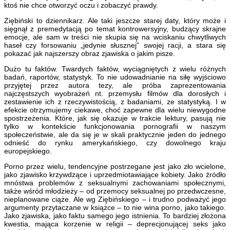
ktoś nie chce otworzyć oczu i zobaczyć prawdy.
Ziębiński to dziennikarz. Ale taki jeszcze starej daty, który może i
sięgnął z premedytacją po temat kontrowersyjny, budzący skrajne
emocje, ale sam w treści nie skupia się na wciskaniu chwytliwych
haseł czy forsowaniu „jedynie słusznej” swojej racji, a stara się
pokazać jak najszerszy obraz zjawiska o jakim pisze.
Dużo tu faktów. Twardych faktów, wyciągniętych z wielu różnych
badań, raportów, statystyk. To nie udowadnianie na siłę wyjściowo
przyjętej przez autora tezy, ale próba zaprezentowania
najczęstszych wyobrażeń nt. przemysłu filmów dla dorosłych i
zestawienie ich z rzeczywistością, z badaniami, ze statystyką. I w
efekcie otrzymujemy ciekawe, choć zapewne dla wielu niewygodne
spostrzeżenia. Które, jak się okazuje w trakcie lektury, pasują nie
tylko w kontekście funkcjonowania pornografii w naszym
społeczeństwie, ale da się je w skali praktycznie jeden do jednego
odnieść do rynku amerykańskiego, czy dowolnego kraju
europejskiego.
Porno przez wielu, tendencyjne postrzegane jest jako zło wcielone,
jako zjawisko krzywdzące i uprzedmiotawiające kobiety. Jako źródło
mnóstwa problemów z seksualnymi zachowaniami społecznymi,
także wśród młodzieży – od przemocy seksualnej po przedwczesne,
nieplanowane ciąże. Ale wg Ziębińskiego – i trudno podważyć jego
argumenty przytaczane w książce – to nie wina porno, jako takiego.
Jako zjawiska, jako faktu samego jego istnienia. To bardziej złożona
kwestia, mająca korzenie w religii – deprecjonującej seks jako