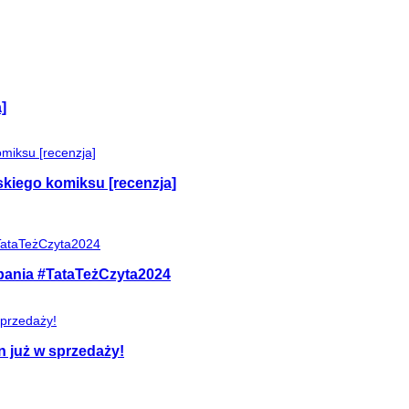
]
skiego komiksu [recenzja]
mpania #TataTeżCzyta2024
n już w sprzedaży!