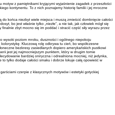
oru motyw z pamiętnikami kryjącymi wyjaśnienie zagadek z przeszłości
ego kontynentu. To z nich poznajemy historię familii i jej mroczne
ą do końca niezbyt wiele miejsca i muszą zmieścić domknięcie całości
yt, bo jest właśnie tylko „niezłe”, a nie tak, jak człowiek mógł się
inalnie zbyt mocno się im poddać i stracić część siły wyrazu przez
nio wysoki poziom mroku, duszności i ogólnego niepokoju
kolorystykę. Kluczową rolę odkrywa tu cień, bo współczesne
 słoneczne bezkresy zasiedlanych dopiero amerykańskich pustkowi
erii jest jej najmocniejszym punktem, który w drugim tomie
ecydowanie bardziej oniryczna i odrealniona mocniej, niż jedynka,
e to tylko dodaje całości smaku i dobrze lokuje całą opowieść w
garściami czerpie z klasycznych motywów i estetyki gotyckiej
.