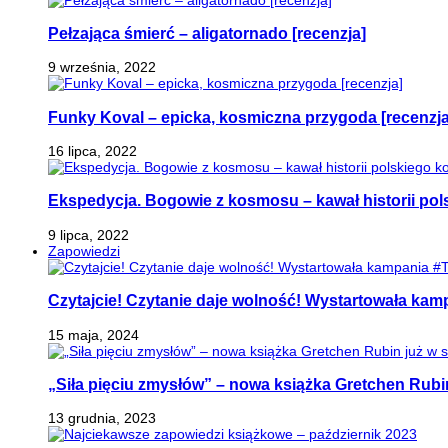
Pełzająca śmierć – aligatornado [recenzja]
9 września, 2022
Funky Koval – epicka, kosmiczna przygoda [recenzja
16 lipca, 2022
Ekspedycja. Bogowie z kosmosu – kawał historii pol
9 lipca, 2022
Zapowiedzi
Czytajcie! Czytanie daje wolność! Wystartowała ka
15 maja, 2024
„Siła pięciu zmysłów” – nowa książka Gretchen Rubi
13 grudnia, 2023