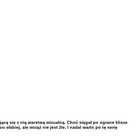
cą się z nią warstwą wizualną. Choć sięgał po ograne klisze
łabiej, ale wciąż nie jest źle. I nadal warto po tę serię