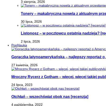
3 sierpnia, 2026
Tonery – makabryczna nowela z aktualnym prz
30 lipca, 2026
Listonosz – w pocztowcu ostatnia nadzieja? [re
2 lipca, 2026
PopNauka
Gorączka latynoamerykańska – najlepszy reportaż o 
27 kwietnia, 2026
Mroczny Rycerz z Gotham – więcej, więcej takiej publi
24 lipca, 2023
Otchłań – wszechświat obok nas [recenzja]
4 października, 2022