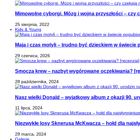
Mimowolne cyborgi. Mózg i wojna przyszłości – czy 
25 sierpnia, 2022
Kids & Young
Maja i czas motyli – trudno być dzieckiem w świeci
29 czerwca, 2026
Smocza krew – nazbyt wygórowane oczekiwania? [re
28 października, 2024
Nasz wielki Donald – wyjątkowy album z okazji 90. ur
11 lipca, 2024
Niezwykłe losy Sknerusa McKwacza – hołd dla najsły
29 marca, 2024
Galerie