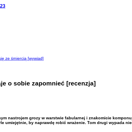
023
ę ze śmiercią [wywiad]
aje o sobie zapomnieć [recenzja]
m nastrojem grozy w warstwie fabularnej i znakomicie komponują
e umiejętnie, by naprawdę robić wrażenie. Tom drugi wypada nieco s