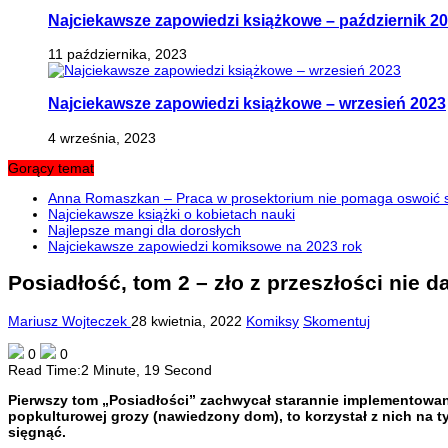
Najciekawsze zapowiedzi książkowe – październik 2
11 października, 2023
Najciekawsze zapowiedzi książkowe – wrzesień 2023
4 września, 2023
Gorący temat
Anna Romaszkan – Praca w prosektorium nie pomaga oswoić si
Najciekawsze książki o kobietach nauki
Najlepsze mangi dla dorosłych
Najciekawsze zapowiedzi komiksowe na 2023 rok
Posiadłość, tom 2 – zło z przeszłości nie d
Mariusz Wojteczek
28 kwietnia, 2022
Komiksy
Skomentuj
0
0
Read Time:
2 Minute, 19 Second
Pierwszy tom „Posiadłości” zachwycał starannie implementowany
popkulturowej grozy (nawiedzony dom), to korzystał z nich na tyl
sięgnąć.