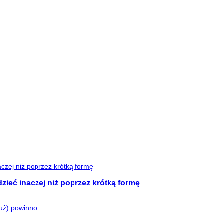
zieć inaczej niż poprzez krótką formę