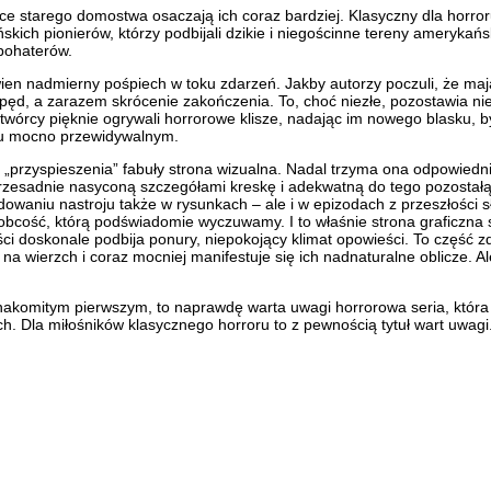
nice starego domostwa osaczają ich coraz bardziej. Klasyczny dla horr
ich pionierów, którzy podbijali dzikie i niegościnne tereny amerykański
 bohaterów.
ien nadmierny pośpiech w toku zdarzeń. Jakby autorzy poczuli, że maj
ęd, a zarazem skrócenie zakończenia. To, choć niezłe, pozostawia niedos
órcy pięknie ogrywali horrorowe klisze, nadając im nowego blasku, by f
nału mocno przewidywalnym.
go „przyspieszenia” fabuły strona wizualna. Nadal trzyma ona odpowied
zesadnie nasyconą szczegółami kreskę i adekwatną do tego pozostałą 
owaniu nastroju także w rysunkach – ale i w epizodach z przeszłości
 obcość, którą podświadomie wyczuwamy. I to właśnie strona graficzna s
i doskonale podbija ponury, niepokojący klimat opowieści. To część zd
a wierzch i coraz mocniej manifestuje się ich nadnaturalne oblicze. Al
znakomitym pierwszym, to naprawdę warta uwagi horrorowa seria, która 
h. Dla miłośników klasycznego horroru to z pewnością tytuł wart uwagi