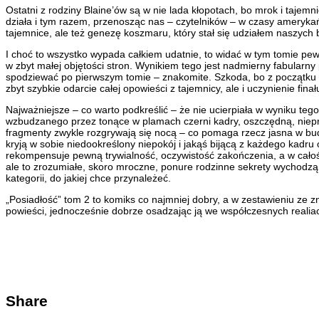
Ostatni z rodziny Blaine’ów są w nie lada kłopotach, bo mrok i tajem
działa i tym razem, przenosząc nas – czytelników – w czasy amerykańsk
tajemnice, ale też genezę koszmaru, który stał się udziałem naszych
I choć to wszystko wypada całkiem udatnie, to widać w tym tomie pew
w zbyt małej objętości stron. Wynikiem tego jest nadmierny fabularny p
spodziewać po pierwszym tomie – znakomite. Szkoda, bo z początku tw
zbyt szybkie odarcie całej opowieści z tajemnicy, ale i uczynienie fi
Najważniejsze – co warto podkreślić – że nie ucierpiała w wyniku te
wzbudzanego przez tonące w plamach czerni kadry, oszczędną, niepr
fragmenty zwykle rozgrywają się nocą – co pomaga rzecz jasna w bud
kryją w sobie niedookreślony niepokój i jakąś bijącą z każdego kadru
rekompensuje pewną trywialność, oczywistość zakończenia, a w całośc
ale to zrozumiałe, skoro mroczne, ponure rodzinne sekrety wychodzą n
kategorii, do jakiej chce przynależeć.
„Posiadłość” tom 2 to komiks co najmniej dobry, a w zestawieniu ze 
powieści, jednocześnie dobrze osadzając ją we współczesnych realiac
Share