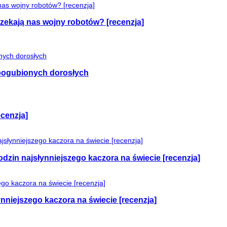
czekają nas wojny robotów? [recenzja]
e pogubionych dorosłych
cenzja]
odzin najsłynniejszego kaczora na świecie [recenzja]
nniejszego kaczora na świecie [recenzja]