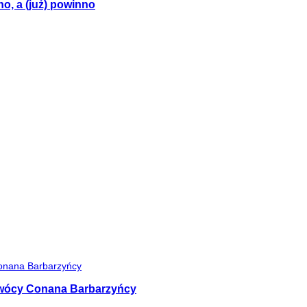
no, a (już) powinno
 twócy Conana Barbarzyńcy