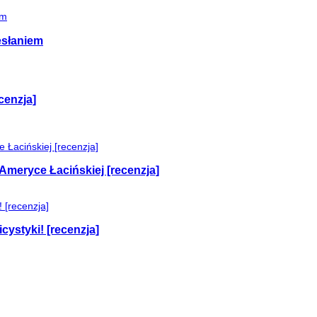
esłaniem
cenzja]
Ameryce Łacińskiej [recenzja]
cystyki! [recenzja]