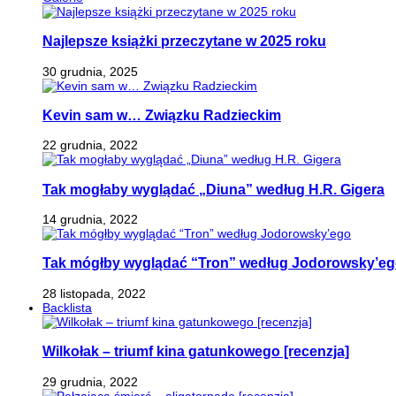
Najlepsze książki przeczytane w 2025 roku
30 grudnia, 2025
Kevin sam w… Związku Radzieckim
22 grudnia, 2022
Tak mogłaby wyglądać „Diuna” według H.R. Gigera
14 grudnia, 2022
Tak mógłby wyglądać “Tron” według Jodorowsky’e
28 listopada, 2022
Backlista
Wilkołak – triumf kina gatunkowego [recenzja]
29 grudnia, 2022