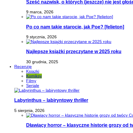
Sześć nazwisk, o których (jeszcze) nie jest głoś
9 marca, 2026
Po co nam takie starocie, jak Poe? [felieton]
9 stycznia, 2026
Najlepsze książki przeczytane w 2025 roku
30 grudnia, 2025
Recenzje
Ksiazki
Komiksy
Filmy
Seriale
Labyrinthus – labiryntowy thriller
5 sierpnia, 2026
Dławiący horror – klasyczne historie grozy od