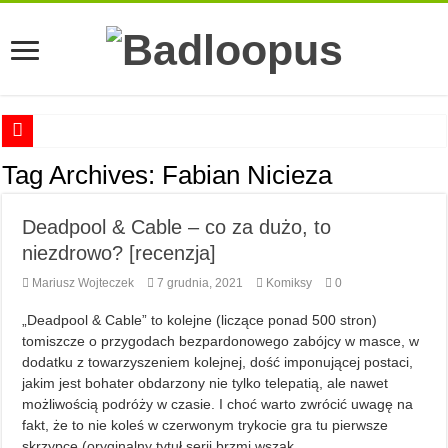
Anna Romaszkan – Praca w prosektorium nie pomaga oswoić się ze śmiercią
Tag Archives:
Fabian Nicieza
Najciekawsze książki o kobietach nauki
Deadpool & Cable – co za dużo, to
Najlepsze mangi dla dorosłych
niezdrowo? [recenzja]
Najciekawsze zapowiedzi komiksowe na 2023 rok
Mariusz Wojteczek
7 grudnia, 2021
Komiksy
0
„Deadpool & Cable” to kolejne (liczące ponad 500 stron)
tomiszcze o przygodach bezpardonowego zabójcy w masce, w
dodatku z towarzyszeniem kolejnej, dość imponującej postaci,
jakim jest bohater obdarzony nie tylko telepatią, ale nawet
możliwością podróży w czasie. I choć warto zwrócić uwagę na
fakt, że to nie koleś w czerwonym trykocie gra tu pierwsze
skrzypce (oryginalny tytuł serii brzmi wszak …