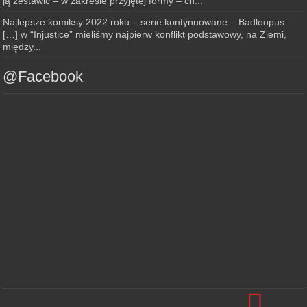
ją zestawić – w zakresie przyjętej formy – ch...
Najlepsze komiksy 2022 roku – serie kontynuowane – Badloopus:
[…] w “Injustice” mieliśmy najpierw konflikt podstawowy, na Ziemi,
między...
@Facebook