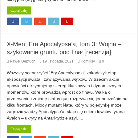
Czytaj dalej
X-Men: Era Apocalypse’a, tom 3: Wojna –
szykowanie gruntu pod finał [recenzja]
Paweł Deptuch
19 listopada, 2021
Komiksy
0
Wszyscy scenarzyści “Ery Apocalypse’a” zakończyli etap
ekspozycji świata i zawiązywania wątków. W trzecim akcie
opowieści otrzymujemy szereg kluczowych i dynamicznych
momentów, które prowadzą wprost do finału. Walka o
przetrwanie i zmianę status quo rozgrywa się jednocześnie na
kilku frontach. Młody mutant Nate, który w pojedynkę może
zagrozić władzy Apocalypse’a, staje się celem łowców tyrana.
Avalon – ukryty na Antarktydzie azyl, …
Czytaj dalej