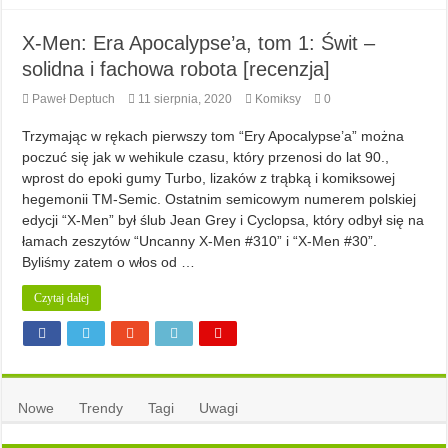
X-Men: Era Apocalypse’a, tom 1: Świt –
solidna i fachowa robota [recenzja]
Paweł Deptuch
11 sierpnia, 2020
Komiksy
0
Trzymając w rękach pierwszy tom “Ery Apocalypse’a” można
poczuć się jak w wehikule czasu, który przenosi do lat 90.,
wprost do epoki gumy Turbo, lizaków z trąbką i komiksowej
hegemonii TM-Semic. Ostatnim semicowym numerem polskiej
edycji “X-Men” był ślub Jean Grey i Cyclopsa, który odbył się na
łamach zeszytów “Uncanny X-Men #310” i “X-Men #30”.
Byliśmy zatem o włos od …
Czytaj dalej
Nowe
Trendy
Tagi
Uwagi