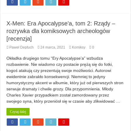
X-Men: Era Apocalypse’a, tom 2: Rządy –
rozrywka dla komiksowych archeologów
[recenzja]
Paweł Deptuch
24 marca, 2021
Komiksy
0
Okładka drugiego tomu “Ery Apocalypse’a” wzbudza
rozbawienie. Nie wiadomo czy postacie prężą się do fotki,
kogoś atakują czy prezentują swoje możliwości. Autorowi
ewidentnie zabrakło konsekwencji. Niemniej to jedyny
humorystyczny akcent w albumie, który już od pierwszych stron
serwuje dramaty i chwile grozy. Dla przypomnienia. Młody
Charles Xavier przypadkiem został zamordowany przez
swojego syna, który przeniósł się w czasie aby zlikwidować …
Czytaj dalej