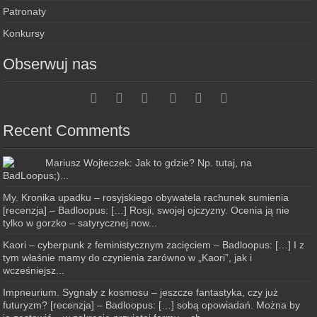
Patronaty
Konkursy
Obserwuj nas
Recent Comments
Mariusz Wojteczek: Jak to gdzie? Np. tutaj, na
BadLoopus;)...
My. Kronika upadku – rosyjskiego obywatela rachunek sumienia
[recenzja] – Badloopus: […] Rosji, swojej ojczyzny. Ocenia ją nie
tylko w gorzko – satyrycznej now...
Kaori – cyberpunk z feministycznym zacięciem – Badloopus: […] I z
tym właśnie mamy do czynienia zarówno w „Kaori”, jak i
wcześniejsz...
Impneurium. Sygnały z kosmosu – jeszcze fantastyka, czy już
futuryzm? [recenzja] – Badloopus: […] sobą opowiadań. Można by