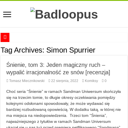
Anna Romaszkan – Praca w prosektorium nie pomaga oswoić się ze śmiercią
Tag Archives:
Simon Spurrier
Najciekawsze książki o kobietach nauki
Śnienie, tom 3: Jeden magiczny ruch –
Najlepsze mangi dla dorosłych
wypalić irracjonalność ze snów [recenzja]
Najciekawsze zapowiedzi komiksowe na 2023 rok
Tomasz Miecznikowski
22 sierpnia, 2022
Komiksy
0
Choć seria “Śnienie” w ramach Sandman Uniwersum skończyła
się na trzecim tomie, to długie okresy oczekiwania pomiędzy
kolejnymi odsłonami spowodowały, że może wydawać się
bardziej rozbudowaną opowieścią. W dodatku taką, w której nie
ma miejsca na niedopowiedzenia. Trzeci tom “Śnienia”,
najważniejszego z tytułów w ramach Sandman Universum
ukazał się u nas tuż przed premierą netfliksowego “Sandmana”.