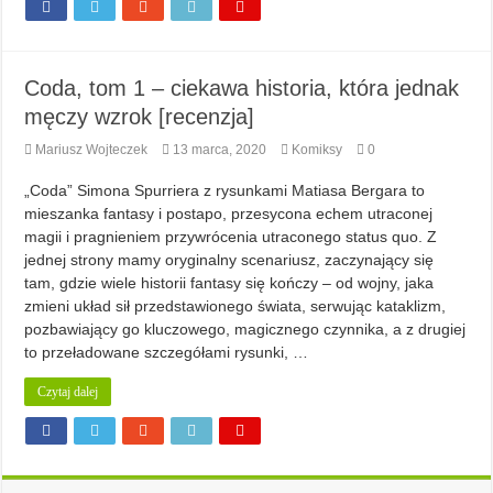
Coda, tom 1 – ciekawa historia, która jednak
męczy wzrok [recenzja]
Mariusz Wojteczek
13 marca, 2020
Komiksy
0
„Coda” Simona Spurriera z rysunkami Matiasa Bergara to
mieszanka fantasy i postapo, przesycona echem utraconej
magii i pragnieniem przywrócenia utraconego status quo. Z
jednej strony mamy oryginalny scenariusz, zaczynający się
tam, gdzie wiele historii fantasy się kończy – od wojny, jaka
zmieni układ sił przedstawionego świata, serwując kataklizm,
pozbawiający go kluczowego, magicznego czynnika, a z drugiej
to przeładowane szczegółami rysunki, …
Czytaj dalej