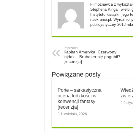
Filmoznawca z wykształc
Stephena Kinga i wielbi 
Instytutu Książki, jego t
naekranie.pl. Wyróżniony
publicystyczny 2013 rok
Poprzedni
Kapitan Ameryka. Czerwony
łajdak – Brubaker się pogubił?
[recenzja]
Powiązane posty
Porte – sarkastyczna
Wiedź
ocena ludzkości w
zwier
konwencji fantasy
9 sty
[recenzja]
1 kwietnia, 2026