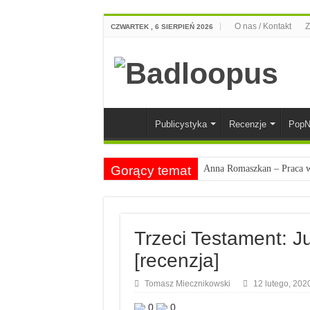
O nas / Kontakt
Z
CZWARTEK , 6 SIERPIEŃ 2026
Publicystyka
Recenzje
PopN
Gorący temat
Anna Romaszkan – Praca w 
Najciekawsze książki o kob
Najlepsze mangi dla doros
Trzeci Testament: Ju
Najciekawsze zapowiedzi 
[recenzja]
Tomasz Miecznikowski
12 lutego, 202
0
0