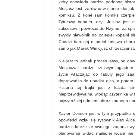
który opowiada bardzo podobną histor
Mesjasz jest, zarówno w sferze idei jak
komiksu. Z kolei sam komiks czerpi
Tytułowy bohater, czyli Juliusz jest
sukcesów i powrocie do Rzymu, za spis
zwykły niewolnik do odległej kopalni 
Chodzi bardziej o podobieństwo chara
samo jak Marek Winicjusz chrześcijań
Nie jest to jednak proces łatwy, bo o
Mesjasza i bardzo trzeźwym oglądem r
życie wtaczając do fabuły jego zaa
doprowadza do upadku ojca, a potem je
Historia tej trójki jest z każdą st
nieprzewidywalna, wiodąc czytelnika w 
najwyraźniej odmieni obraz znanego na
Xavier Dorison jest w tym przypadku s
opowieści wziął się rysownik Alex Ali
bardzo dobrze ze swojego zadania wyw
planowanie widać najlepiej wcale ni