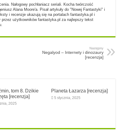
enia. Nałogowy pochłaniacz seriali. Kocha twórczość
geniusz Alana Moore'a. Pisał artykuły do "Nowej Fantastyki" i
eksty i recenzje ukazują się na portalach fantastyka.pl i
 przez użytkowników fantastyka.pl za najlepszy tekst
u.
Następny
Negalyod – Internety i dinozaury
[recenzja]
min, tom 8. Dzikie
Planeta Łazarza [recenzja]
zęta [recenzja]
5 stycznia, 2025
cznia, 2025