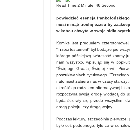
Read Time:
2 Minute, 48 Second
powiedzieć esencja frankofońskiego
musi minąć trochę czasu by zaakcep
w końcu chwyta w swoje sidła czyteln
Komiks jest prequelem czterotomowej
“Trzeci testament” był bodajże pierws
którego późniejszą twórczość znamy j
nam wszystko, wpisując się w popkult
“Świętego Graala, Świętej krwi”. Pierw
poszukiwaniach tytułowego “Trzeciego
natomiast zabiera nas w czasy staroży
określić go rodzajem alternatywnej histo
rozpoczyna swoją drogę wiodącą do us
będą ścierały się przede wszystkim dwi
drogą pokoju, czy drogą wojny.
Podczas lektury, szczególnie pierwsze
było coś podobnego, tyle że w serialowe