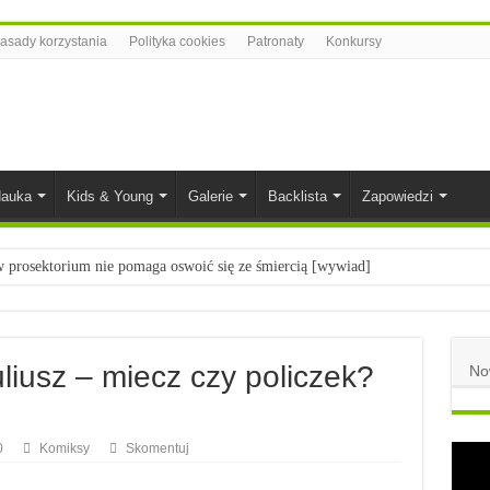
asady korzystania
Polityka cookies
Patronaty
Konkursy
auka
Kids & Young
Galerie
Backlista
Zapowiedzi
prosektorium nie pomaga oswoić się ze śmiercią [wywiad]
ietach nauki
łych
liusz – miecz czy policzek?
No
komiksowe na 2023 rok
0
Komiksy
Skomentuj