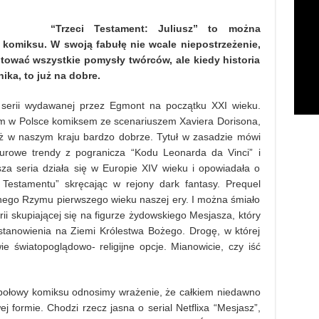
“Trzeci Testament: Juliusz” to można
 komiksu. W swoją fabułę nie wcale niepostrzeżenie,
tować wszystkie pomysły twórców, ale kiedy historia
ika, to już na dobre.
 serii wydawanej przez Egmont na początku XXI wieku.
zym w Polsce komiksem ze scenariuszem Xaviera Dorisona,
uż w naszym kraju bardzo dobrze. Tytuł w zasadzie mówi
urowe trendy z pogranicza “Kodu Leonarda da Vinci” i
sza seria działa się w Europie XIV wieku i opowiadała o
 Testamentu” skręcając w rejony dark fantasy. Prequel
tnego Rzymu pierwszego wieku naszej ery. I można śmiało
rii skupiającej się na figurze żydowskiego Mesjasza, który
tanowienia na Ziemi Królestwa Bożego. Drogę, w której
e światopoglądowo- religijne opcje. Mianowicie, czy iść
j połowy komiksu odnosimy wrażenie, że całkiem niedawno
j formie. Chodzi rzecz jasna o serial Netflixa “Mesjasz”,