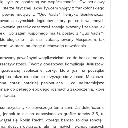
ię, tyle że osadzoną we współczesności. Ów serialowy
 i sferze fizycznej jakby żywcem wyjęty z frankofońskiego
e pewne motywy z “Quo Vadis” Henryka Sienkiewicza.
 dowódcą rzymskich legionów, który po serii wojennych
kowanie przeciw cesarzowi zostaje skazany i zesłany jak
siarki. Co zatem wspólnego ma ta postać z “Quo Vadis”?
kterologiczne – Juliusz, zafascynowany Mesjaszem, tak
stwem, wkracza na drogę duchowego nawrócenia.
bwarowany poważnymi wątpliwościami co do boskiej natury
zeczywistości. Twórcy dodatkowo komplikują Juliuszowi
ngażowaną społecznie córkę, która już na początku
j los także nieustannie krzyżuje się z losem Mesjasza.
roną coraz bardziej pasjonująca i co najistotniejsze
finale do pełnego epickiego rozmachu zakończenia, które
m świata.
cenarzystą tylko pierwszego tomu serii. Za dokończenie
ce, jednak to nie on odpowiada za grafikę tomów 2-5, tu
iązał się Robin Recht, którego bardzo solidną robotę i
e na dużych obrazach, ale na małych, wzmacniających