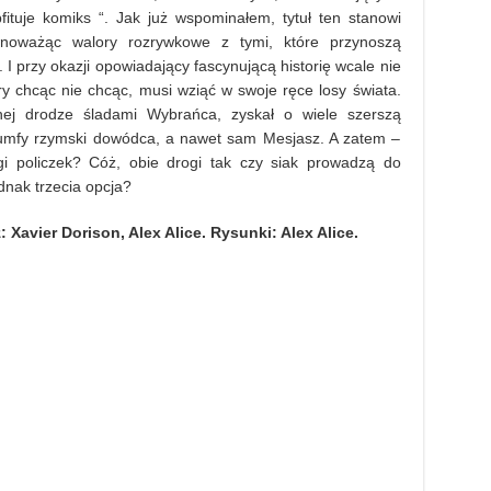
fituje komiks “. Jak już wspominałem, tytuł ten stanowi
wnoważąc walory rozrywkowe z tymi, które przynoszą
i. I przy okazji opowiadający fascynującą historię wcale nie
ry chcąc nie chcąc, musi wziąć w swoje ręce losy świata.
esnej drodze śladami Wybrańca, zyskał o wiele szerszą
riumfy rzymski dowódca, a nawet sam Mesjasz. A zatem –
i policzek? Cóż, obie drogi tak czy siak prowadzą do
dnak trzecia opcja?
 Xavier Dorison, Alex Alice. Rysunki: Alex Alice.