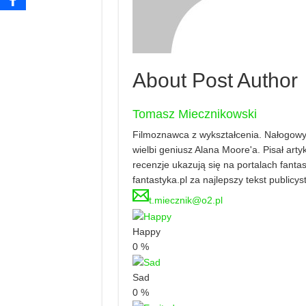
About Post Author
Tomasz Miecznikowski
Filmoznawca z wykształcenia. Nałogowy 
wielbi geniusz Alana Moore'a. Pisał artyku
recenzje ukazują się na portalach fanta
fantastyka.pl za najlepszy tekst publicy
t.miecznik@o2.pl
Happy
0
%
Sad
0
%