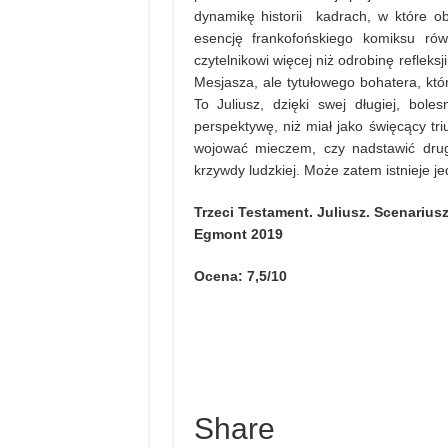
dynamikę historii kadrach, w które ob
esencję frankofońskiego komiksu ró
czytelnikowi więcej niż odrobinę refleksj
Mesjasza, ale tytułowego bohatera, któ
To Juliusz, dzięki swej długiej, bol
perspektywę, niż miał jako święcący t
wojować mieczem, czy nadstawić drug
krzywdy ludzkiej. Może zatem istnieje je
Trzeci Testament. Juliusz. Scenariusz:
Egmont 2019
Ocena: 7,5/10
Share