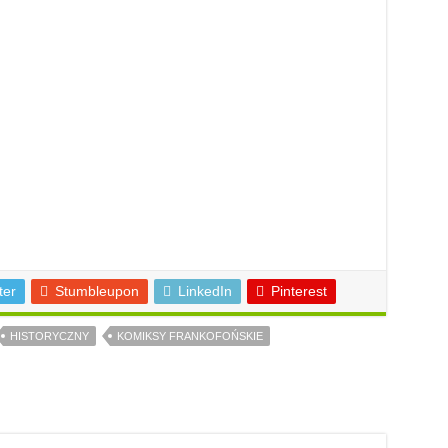
ter
Stumbleupon
LinkedIn
Pinterest
HISTORYCZNY
KOMIKSY FRANKOFOŃSKIE