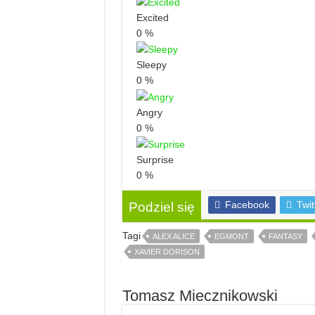
Excited
0
%
Sleepy
0
%
Angry
0
%
Surprise
0
%
Facebook
Twit
Podziel się
Tagi
ALEX ALICE
EGMONT
FANTASY
XAVIER DORISON
Tomasz Miecznikowski