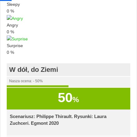
Sleepy
0
%
Angry
0
%
Surprise
0
%
W dół, do Ziemi
Nasza ocena: - 50%
50
%
Scenariusz: Philippe Thirault. Rysunki: Laura
Zuchceri. Egmont 2020