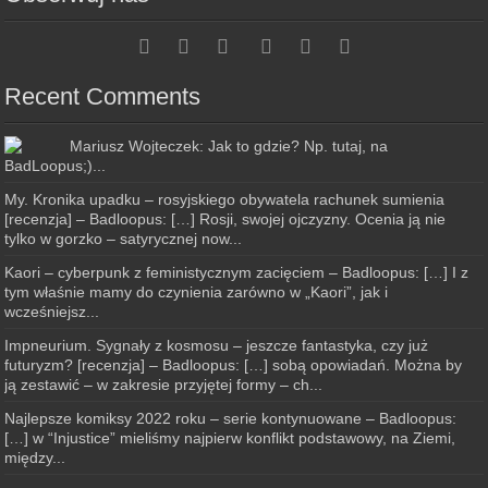
Recent Comments
Mariusz Wojteczek: Jak to gdzie? Np. tutaj, na
BadLoopus;)...
My. Kronika upadku – rosyjskiego obywatela rachunek sumienia
[recenzja] – Badloopus: […] Rosji, swojej ojczyzny. Ocenia ją nie
tylko w gorzko – satyrycznej now...
Kaori – cyberpunk z feministycznym zacięciem – Badloopus: […] I z
tym właśnie mamy do czynienia zarówno w „Kaori”, jak i
wcześniejsz...
Impneurium. Sygnały z kosmosu – jeszcze fantastyka, czy już
futuryzm? [recenzja] – Badloopus: […] sobą opowiadań. Można by
ją zestawić – w zakresie przyjętej formy – ch...
Najlepsze komiksy 2022 roku – serie kontynuowane – Badloopus:
[…] w “Injustice” mieliśmy najpierw konflikt podstawowy, na Ziemi,
między...