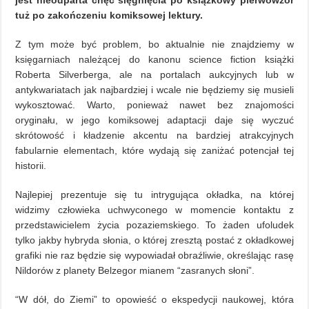
jest nieodparta chęć sięgnięcia po książkowy pierwowzór
tuż po zakończeniu komiksowej lektury.
Z tym może być problem, bo aktualnie nie znajdziemy w
księgarniach należącej do kanonu science fiction książki
Roberta Silverberga, ale na portalach aukcyjnych lub w
antykwariatach jak najbardziej i wcale nie będziemy się musieli
wykosztować. Warto, ponieważ nawet bez znajomości
oryginału, w jego komiksowej adaptacji daje się wyczuć
skrótowość i kładzenie akcentu na bardziej atrakcyjnych
fabularnie elementach, które wydają się zaniżać potencjał tej
historii.
Najlepiej prezentuje się tu intrygująca okładka, na której
widzimy człowieka uchwyconego w momencie kontaktu z
przedstawicielem życia pozaziemskiego. To żaden ufoludek
tylko jakby hybryda słonia, o której zresztą postać z okładkowej
grafiki nie raz będzie się wypowiadał obraźliwie, określając rasę
Nildorów z planety Belzegor mianem “zasranych słoni”.
“W dół, do Ziemi” to opowieść o ekspedycji naukowej, która