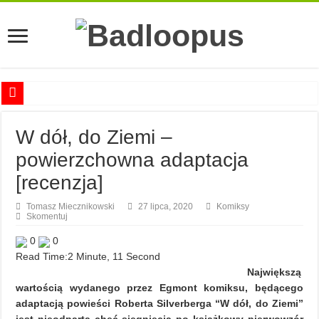
Anna Romaszkan – Praca w prosektorium nie pomaga oswoić się ze śmiercią
W dół, do Ziemi –
Najciekawsze książki o kobietach nauki
powierzchowna adaptacja
Najlepsze mangi dla dorosłych
[recenzja]
Najciekawsze zapowiedzi komiksowe na 2023 rok
Tomasz Miecznikowski
27 lipca, 2020
Komiksy
Skomentuj
0
0
Read Time:
2 Minute, 11 Second
Największą
wartością wydanego przez Egmont komiksu, będącego
adaptacją powieści Roberta Silverberga “W dół, do Ziemi”