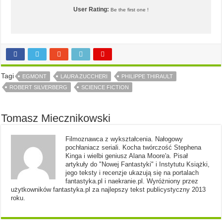
User Rating:
Be the first one !
Tagi
EGMONT
LAURA ZUCCHERI
PHILIPPE THIRAULT
ROBERT SILVERBERG
SCIENCE FICTION
Tomasz Miecznikowski
Filmoznawca z wykształcenia. Nałogowy
pochłaniacz seriali. Kocha twórczość Stephena
Kinga i wielbi geniusz Alana Moore'a. Pisał
artykuły do "Nowej Fantastyki" i Instytutu Książki,
jego teksty i recenzje ukazują się na portalach
fantastyka.pl i naekranie.pl. Wyróżniony przez
użytkowników fantastyka.pl za najlepszy tekst publicystyczny 2013
roku.