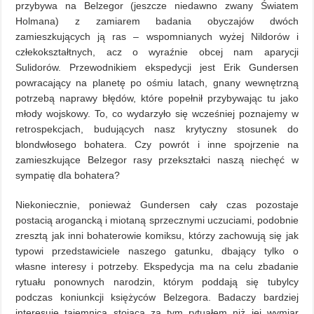
przybywa na Belzegor (jeszcze niedawno zwany Światem
Holmana) z zamiarem badania obyczajów dwóch
zamieszkujących ją ras – wspomnianych wyżej Nildorów i
człekokształtnych, acz o wyraźnie obcej nam aparycji
Sulidorów. Przewodnikiem ekspedycji jest Erik Gundersen
powracający na planetę po ośmiu latach, gnany wewnętrzną
potrzebą naprawy błędów, które popełnił przybywając tu jako
młody wojskowy. To, co wydarzyło się wcześniej poznajemy w
retrospekcjach, budujących nasz krytyczny stosunek do
blondwłosego bohatera. Czy powrót i inne spojrzenie na
zamieszkujące Belzegor rasy przekształci naszą niechęć w
sympatię dla bohatera?
Niekoniecznie, ponieważ Gundersen cały czas pozostaje
postacią arogancką i miotaną sprzecznymi uczuciami, podobnie
zresztą jak inni bohaterowie komiksu, którzy zachowują się jak
typowi przedstawiciele naszego gatunku, dbający tylko o
własne interesy i potrzeby. Ekspedycja ma na celu zbadanie
rytuału ponownych narodzin, którym poddają się tubylcy
podczas koniunkcji księżyców Belzegora. Badaczy bardziej
interesuje tajemnica stojąca za tym rytuałem niż jej wymiar