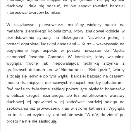
duchowy i daje się odczuć, że ów aspekt również bardziej
interesował twórców komiksu.
W książkowym pierwowzorze mieliśmy większy nacisk na
metaforę ziemskiego kolonializmu, który znajdował odbicie w
przedstawieniu sytuacji na Belzegorze. Nazwisko jednej z
postaci ogarniętej ludzkimi obsesjami – Kurtz – wskazywało na
pogłębienie tego aspektu w postaci nawiązań do “Jądra
ciemności’ Josepha Conrada. W komiksie, który wizualnie
wygląda trochę jak niepowalająca techniką zrzynka z
graficznych dokonań Leo w “Aldebaranie” i “Betelgezie”, twórcy
ślizgają się jedynie po tym wątku, bardziej bazując na czasami
mocno drażniących, uczuciowych relacjach między bohaterami.
Być może to świadome zabiegi pokazujące płytkość bohaterów
w obliczu czegoś nieznanego, ale też potraktowanie warstwy
duchowej tej opowieści w jej końcówce bardziej polega na
szokowaniu niż prowadzeniu nas w stronę katharsis. Wygląda
na to, że ani czytelnicy, ani bohaterowie “W dół, do ziemi” po
prostu na nie nie zasługują.