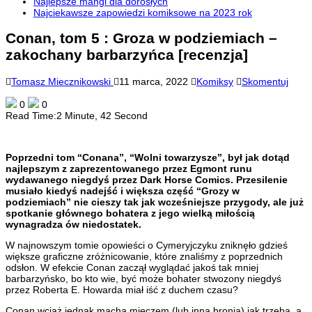
Najlepsze mangi dla dorosłych
Najciekawsze zapowiedzi komiksowe na 2023 rok
Conan, tom 5 : Groza w podziemiach –
zakochany barbarzyńca [recenzja]
Tomasz Miecznikowski
11 marca, 2022
Komiksy
Skomentuj
0
0
Read Time:
2 Minute, 42 Second
Poprzedni tom “Conana”, “Wolni towarzysze”, był jak dotąd
najlepszym z zaprezentowanego przez Egmont runu
wydawanego niegdyś przez Dark Horse Comics. Przesilenie
musiało kiedyś nadejść i większa część “Grozy w
podziemiach” nie cieszy tak jak wcześniejsze przygody, ale już
spotkanie głównego bohatera z jego wielką miłością
wynagradza ów niedostatek.
W najnowszym tomie opowieści o Cymeryjczyku zniknęło gdzieś
większe graficzne zróżnicowanie, które znaliśmy z poprzednich
odsłon. W efekcie Conan zaczął wyglądać jakoś tak mniej
barbarzyńsko, bo kto wie, być może bohater stwozony niegdyś
przez Roberta E. Howarda miał iść z duchem czasu?
Conan wciąż jednak macha mieczem (lub inna bronią) jak trzeba, a