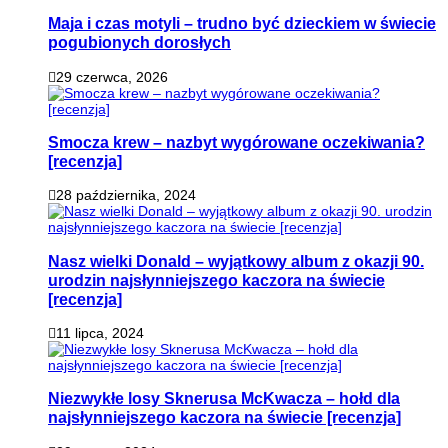
Maja i czas motyli – trudno być dzieckiem w świecie
pogubionych dorosłych
29 czerwca, 2026
Smocza krew – nazbyt wygórowane oczekiwania?
[recenzja]
28 października, 2024
Nasz wielki Donald – wyjątkowy album z okazji 90.
urodzin najsłynniejszego kaczora na świecie
[recenzja]
11 lipca, 2024
Niezwykłe losy Sknerusa McKwacza – hołd dla
najsłynniejszego kaczora na świecie [recenzja]