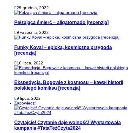
29 grudnia, 2022
Pełzająca śmierć – aligatornado [recenzja]
9 września, 2022
Funky Koval – epicka, kosmiczna przygoda
[recenzja]
16 lipca, 2022
Ekspedycja. Bogowie z kosmosu – kawał historii
polskiego komiksu [recenzja]
9 lipca, 2022
Zapowiedzi
Czytajcie! Czytanie daje wolność! Wystartowała
kampania #TataTeżCzyta2024