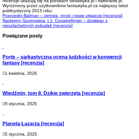
recenzje ukazują się na portalach fantastyka.pl i naekranie.pl.
Wyróżniony przez użytkowników fantastyka.pl za najlepszy tekst
publicystyczny 2013 roku.
Poprzedni
Batman – zemsta, mrok i nowe otwarcie [recenzja]
Następny
Szumowina, t.1: Cocainefinger – działając z
nieszlachetnych pobudek [recenzja]
Powiązane posty
Porte – sarkastyczna ocena ludzkości w konwencji
fantasy [recenzja]
1 kwietnia, 2026
Wiedźmin, tom 8. Dzikie zwierzęta [recenzja]
9 stycznia, 2025
Planeta Łazarza [recenzja]
5 stycznia, 2025