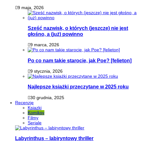
9 maja, 2026
Sześć nazwisk, o których (jeszcze) nie jest
głośno, a (już) powinno
9 marca, 2026
Po co nam takie starocie, jak Poe? [felieton]
9 stycznia, 2026
Najlepsze książki przeczytane w 2025 roku
30 grudnia, 2025
Recenzje
Ksiazki
Komiksy
Filmy
Seriale
Labyrinthus – labiryntowy thriller