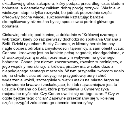
okładkowej grafice zakapiora, który podąża przez długi czas śladem
bohatera, a dostaniemy całkiem dobrą porcję rozrywki. Właśnie w
większym stopniu tylko rozrywki, bo jednak poprzednie części
oferowały trochę więcej, sukcesywnie kształtując bardziej
skomplikowany niż można by się spodziewać portret głównego
bohatera.
Ciekawiej robi się pod koniec, a dokładnie w ”Królowej czarnego
wybrzeża”, kiedy po raz pierwszy dochodzi do spotkania Conana z
Belit. Dzięki rysunkom Becky Cloonan, w klimaty heroic fantasy
nagle dociera odrobina zmysłowości i tajemnicy, a sam obiekt uczuć
Conana kreowany jest na kobietę pełną zagadek, nieodgadnioną, z
charakterystyczną urodą i przemożnym wpływem na głównego
bohatera. Conan jest niczym zaczarowany, również subtelniejszy, a
jego wspólny morski rajd z królową piratów ma w sobie dużo z
niepokojącego sennego marzenia. W tym przypadku twórcom udało
się na chwilę uciec od tradycyjnie przygodowej aury i choć
wydarzenia wokół, szczególnie w wątku ataku na miasto Argos są
odpowiednio krwawe i zaskakujące, to i tak najważniejsze jest tu
uczucie Conana do Belit, które przyćmiewa u Cymeryjczyka
racjonalne myślenie. Czy Conan uwolni się od tego czaru? Czy w
ogóle będzie tego chciał? Zapewne przekonamy się w kolejnej
części przygód zakochanego obecnie barbarzyńcy.