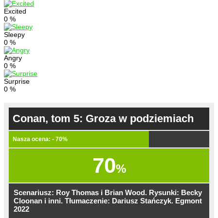
Excited
0
%
Sleepy
0
%
Angry
0
%
Surprise
0
%
Conan, tom 5: Groza w podziemiach
Nasza ocena: - 70%
70
%
Scenariusz: Roy Thomas i Brian Wood. Rysunki: Becky
Cloonan i inni. Tłumaczenie: Dariusz Stańczyk. Egmont
2022