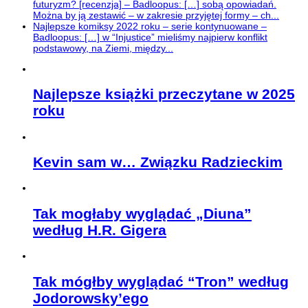
futuryzm? [recenzja] – Badloopus: […] sobą opowiadań.
Można by ją zestawić – w zakresie przyjętej formy – ch...
Najlepsze komiksy 2022 roku – serie kontynuowane –
Badloopus: […] w “Injustice” mieliśmy najpierw konflikt
podstawowy, na Ziemi, między...
Najlepsze książki przeczytane w 2025
roku
Kevin sam w… Związku Radzieckim
Tak mogłaby wyglądać „Diuna”
według H.R. Gigera
Tak mógłby wyglądać “Tron” według
Jodorowsky’ego