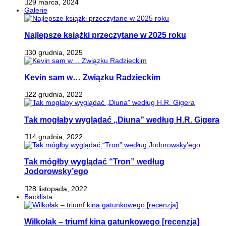
29 marca, 2024
Galerie
Najlepsze książki przeczytane w 2025 roku
30 grudnia, 2025
Kevin sam w… Związku Radzieckim
22 grudnia, 2022
Tak mogłaby wyglądać „Diuna” według H.R. Gigera
14 grudnia, 2022
Tak mógłby wyglądać “Tron” według
Jodorowsky’ego
28 listopada, 2022
Backlista
Wilkołak – triumf kina gatunkowego [recenzja]