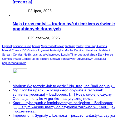
[recenzja]
2 lipca, 2026
Maja i czas motyli – trudno być dzieckiem w świecie
pogubionych dorosłych
29 czerwca, 2026
Egmont
science fiction
horror
Superbohaterowie
fantasy
thriller
Non Stop Comics
Marvel Comics
DC Comics
kryminał
fantastyka
Mucha Comics
Literatura dla dzieci
Scream Comics
Netflix
dramat
Wydawnictwo Lost in Time
postapokalipsa
Dark Horse
Comics
Image Comics
akcja
Kultura Gniewu
sensacyjny
Obyczajowy
Literatura
popularnonaukowa
Mariusz Wojteczek: Jak to gdzie? Np. tutaj, na BadLoopus;)...
My. Kronika upadku – rosyjskiego obywatela rachunek
sumienia [recenzja] – Badloopus: […] Rosji, swojej ojczyzny.
Ocenia ją nie tylko w gorzko – satyrycznej now...
Kaori – cyberpunk z feministycznym zacięciem – Badloopus:
[…] I z tym właśnie mamy do czynienia zarówno w „Kaori”, jak
i wcześniejsz...
Impneurium. Sygnały z kosmosu – jeszcze fantastyka, czy już