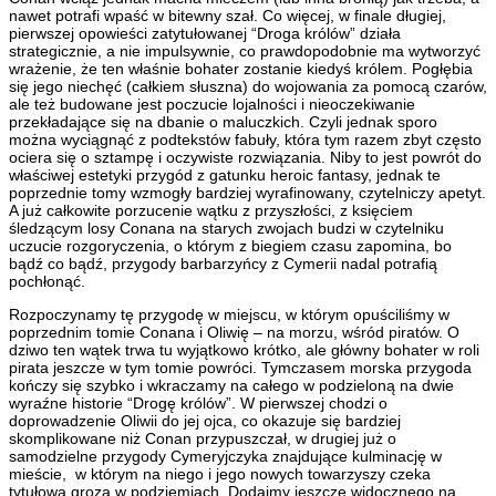
nawet potrafi wpaść w bitewny szał. Co więcej, w finale długiej,
pierwszej opowieści zatytułowanej “Droga królów” działa
strategicznie, a nie impulsywnie, co prawdopodobnie ma wytworzyć
wrażenie, że ten właśnie bohater zostanie kiedyś królem. Pogłębia
się jego niechęć (całkiem słuszna) do wojowania za pomocą czarów,
ale też budowane jest poczucie lojalności i nieoczekiwanie
przekładające się na dbanie o maluczkich. Czyli jednak sporo
można wyciągnąć z podtekstów fabuły, która tym razem zbyt często
ociera się o sztampę i oczywiste rozwiązania. Niby to jest powrót do
właściwej estetyki przygód z gatunku heroic fantasy, jednak te
poprzednie tomy wzmogły bardziej wyrafinowany, czytelniczy apetyt.
A już całkowite porzucenie wątku z przyszłości, z księciem
śledzącym losy Conana na starych zwojach budzi w czytelniku
uczucie rozgoryczenia, o którym z biegiem czasu zapomina, bo
bądź co bądź, przygody barbarzyńcy z Cymerii nadal potrafią
pochłonąć.
Rozpoczynamy tę przygodę w miejscu, w którym opuściliśmy w
poprzednim tomie Conana i Oliwię – na morzu, wśród piratów. O
dziwo ten wątek trwa tu wyjątkowo krótko, ale główny bohater w roli
pirata jeszcze w tym tomie powróci. Tymczasem morska przygoda
kończy się szybko i wkraczamy na całego w podzieloną na dwie
wyraźne historie “Drogę królów”. W pierwszej chodzi o
doprowadzenie Oliwii do jej ojca, co okazuje się bardziej
skomplikowane niż Conan przypuszczał, w drugiej już o
samodzielne przygody Cymeryjczyka znajdujące kulminację w
mieście, w którym na niego i jego nowych towarzyszy czeka
tytułowa groza w podziemiach. Dodajmy jeszcze widocznego na