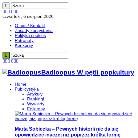
czwartek , 6 sierpień 2026
O nas / Kontakt
Zasady korzystania
Polityka cookies
Patronaty
Konkursy
Badloopus W pętli popkultury
Home
Publicystyka
Artykuły
Rankingi
Wywiady
Felietony
Marta Sobiecka – Pewnych historii nie da się
opowiedzieć inaczej niż poprzez krótką formę