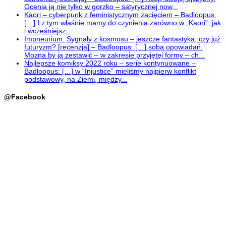
Ocenia ją nie tylko w gorzko – satyrycznej now...
Kaori – cyberpunk z feministycznym zacięciem – Badloopus:
[…] I z tym właśnie mamy do czynienia zarówno w „Kaori”, jak
i wcześniejsz...
Impneurium. Sygnały z kosmosu – jeszcze fantastyka, czy już
futuryzm? [recenzja] – Badloopus: […] sobą opowiadań.
Można by ją zestawić – w zakresie przyjętej formy – ch...
Najlepsze komiksy 2022 roku – serie kontynuowane –
Badloopus: […] w “Injustice” mieliśmy najpierw konflikt
podstawowy, na Ziemi, między...
@Facebook