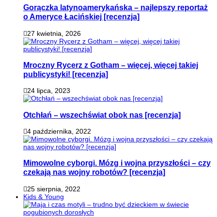
Gorączka latynoamerykańska – najlepszy reportaż
o Ameryce Łacińskiej [recenzja]
27 kwietnia, 2026
Mroczny Rycerz z Gotham – więcej, więcej takiej
publicystyki! [recenzja]
24 lipca, 2023
Otchłań – wszechświat obok nas [recenzja]
4 października, 2022
Mimowolne cyborgi. Mózg i wojna przyszłości – czy
czekają nas wojny robotów? [recenzja]
25 sierpnia, 2022
Kids & Young