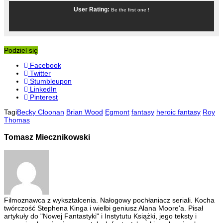
User Rating:
Be the first one !
Podziel się
Facebook
Twitter
Stumbleupon
LinkedIn
Pinterest
Tagi
Becky Cloonan
Brian Wood
Egmont
fantasy
heroic fantasy
Roy
Thomas
Tomasz Miecznikowski
Filmoznawca z wykształcenia. Nałogowy pochłaniacz seriali. Kocha
twórczość Stephena Kinga i wielbi geniusz Alana Moore'a. Pisał
artykuły do "Nowej Fantastyki" i Instytutu Książki, jego teksty i