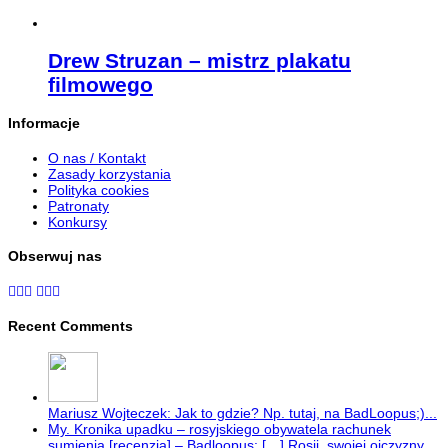
Drew Struzan – mistrz plakatu
filmowego
Informacje
O nas / Kontakt
Zasady korzystania
Polityka cookies
Patronaty
Konkursy
Obserwuj nas
Recent Comments
Mariusz Wojteczek: Jak to gdzie? Np. tutaj, na BadLoopus;)...
My. Kronika upadku – rosyjskiego obywatela rachunek
sumienia [recenzja] – Badloopus: […] Rosji, swojej ojczyzny.