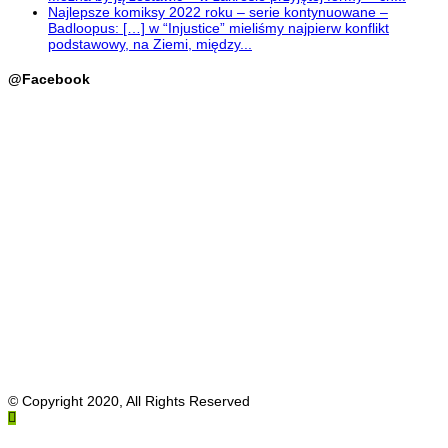
Najlepsze komiksy 2022 roku – serie kontynuowane –
Badloopus: […] w “Injustice” mieliśmy najpierw konflikt
podstawowy, na Ziemi, między...
@Facebook
© Copyright 2020, All Rights Reserved