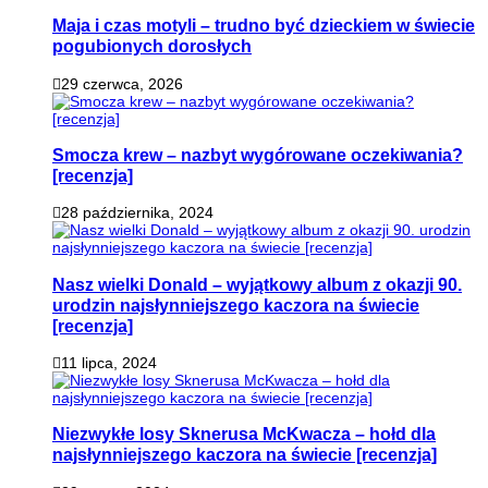
Maja i czas motyli – trudno być dzieckiem w świecie
pogubionych dorosłych
29 czerwca, 2026
Smocza krew – nazbyt wygórowane oczekiwania?
[recenzja]
28 października, 2024
Nasz wielki Donald – wyjątkowy album z okazji 90.
urodzin najsłynniejszego kaczora na świecie
[recenzja]
11 lipca, 2024
Niezwykłe losy Sknerusa McKwacza – hołd dla
najsłynniejszego kaczora na świecie [recenzja]