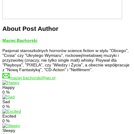
About Post Author
Maciej Bachorski
Pasjonat staroszkolnych horrorów science fiction w stylu "Obcego",
"Cosia" czy "Ukrytego Wymiaru", rockowej/metalowej muzyki i
przyzwoitej (znaczy, nie tylko single malt) whisky. Pisywał dla
"Playboya", "PIXELA", czy "Wiedzy i Życia", a obecnie współpracuje
z "Nową Fantastyką", "CD-Action" i "Netfilmem".
maciej.bachorski@wp.pl
Happy
0
%
Sad
0
%
Excited
0
%
Sleepy