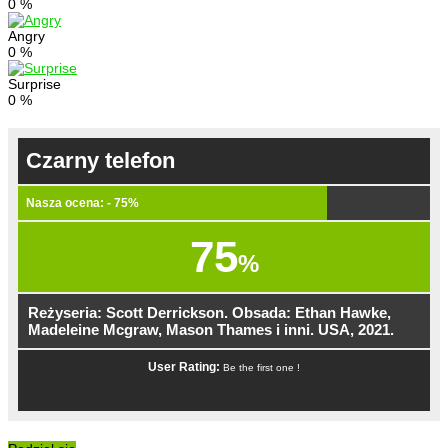
0
%
Angry
0
%
Surprise
0
%
Czarny telefon
Nasza ocena: - 75%
75
%
Reżyseria: Scott Derrickson. Obsada: Ethan Hawke,
Madeleine Mcgraw, Mason Thames i inni. USA, 2021.
User Rating:
Be the first one !