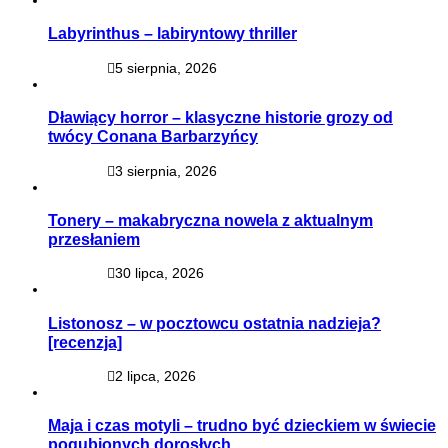
Labyrinthus – labiryntowy thriller
5 sierpnia, 2026
Dławiący horror – klasyczne historie grozy od
twócy Conana Barbarzyńcy
3 sierpnia, 2026
Tonery – makabryczna nowela z aktualnym
przesłaniem
30 lipca, 2026
Listonosz – w pocztowcu ostatnia nadzieja?
[recenzja]
2 lipca, 2026
Maja i czas motyli – trudno być dzieckiem w świecie
pogubionych dorosłych