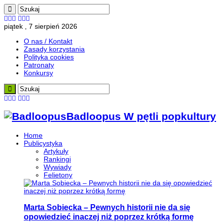
piątek , 7 sierpień 2026
O nas / Kontakt
Zasady korzystania
Polityka cookies
Patronaty
Konkursy
Badloopus W pętli popkultury
Home
Publicystyka
Artykuły
Rankingi
Wywiady
Felietony
Marta Sobiecka – Pewnych historii nie da się
opowiedzieć inaczej niż poprzez krótką formę