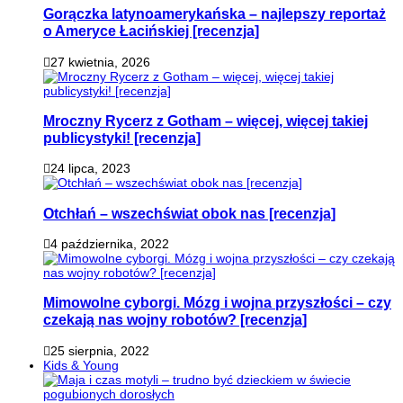
Gorączka latynoamerykańska – najlepszy reportaż
o Ameryce Łacińskiej [recenzja]
27 kwietnia, 2026
Mroczny Rycerz z Gotham – więcej, więcej takiej
publicystyki! [recenzja]
24 lipca, 2023
Otchłań – wszechświat obok nas [recenzja]
4 października, 2022
Mimowolne cyborgi. Mózg i wojna przyszłości – czy
czekają nas wojny robotów? [recenzja]
25 sierpnia, 2022
Kids & Young