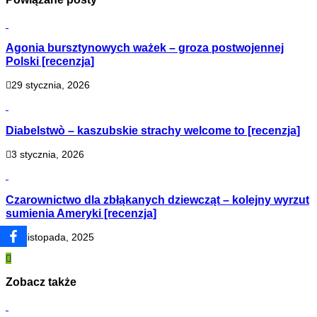
Agonia bursztynowych ważek – groza postwojennej
Polski [recenzja]
29 stycznia, 2026
Diabelstwò – kaszubskie strachy welcome to [recenzja]
3 stycznia, 2026
Czarownictwo dla zbłąkanych dziewcząt – kolejny wyrzut
sumienia Ameryki [recenzja]
13 listopada, 2025
Zobacz także