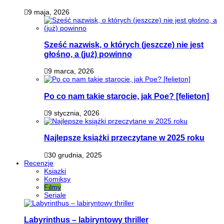
9 maja, 2026
Sześć nazwisk, o których (jeszcze) nie jest
głośno, a (już) powinno
9 marca, 2026
Po co nam takie starocie, jak Poe? [felieton]
9 stycznia, 2026
Najlepsze książki przeczytane w 2025 roku
30 grudnia, 2025
Recenzje
Ksiazki
Komiksy
Filmy
Seriale
Labyrinthus – labiryntowy thriller