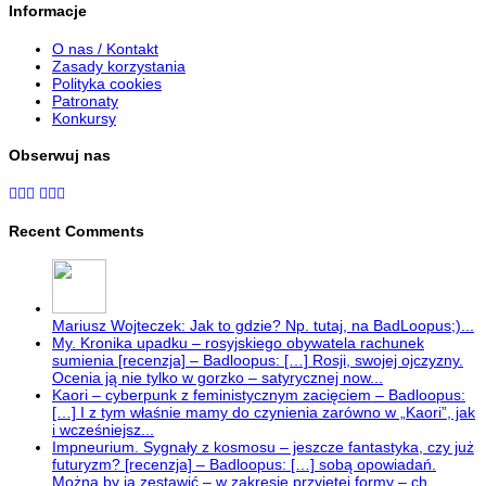
Informacje
O nas / Kontakt
Zasady korzystania
Polityka cookies
Patronaty
Konkursy
Obserwuj nas
Recent Comments
Mariusz Wojteczek: Jak to gdzie? Np. tutaj, na BadLoopus;)...
My. Kronika upadku – rosyjskiego obywatela rachunek
sumienia [recenzja] – Badloopus: […] Rosji, swojej ojczyzny.
Ocenia ją nie tylko w gorzko – satyrycznej now...
Kaori – cyberpunk z feministycznym zacięciem – Badloopus:
[…] I z tym właśnie mamy do czynienia zarówno w „Kaori”, jak
i wcześniejsz...
Impneurium. Sygnały z kosmosu – jeszcze fantastyka, czy już
futuryzm? [recenzja] – Badloopus: […] sobą opowiadań.
Można by ją zestawić – w zakresie przyjętej formy – ch...