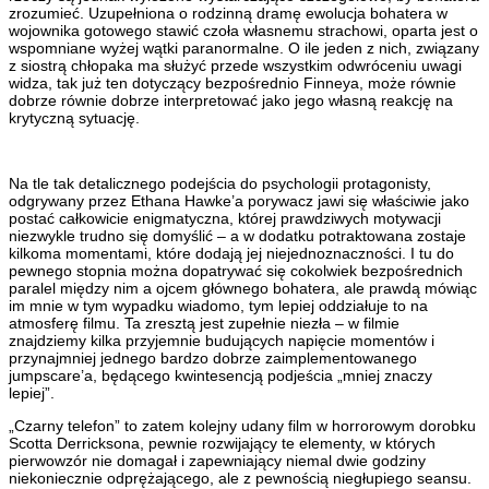
zrozumieć. Uzupełniona o rodzinną dramę ewolucja bohatera w
wojownika gotowego stawić czoła własnemu strachowi, oparta jest o
wspomniane wyżej wątki paranormalne. O ile jeden z nich, związany
z siostrą chłopaka ma służyć przede wszystkim odwróceniu uwagi
widza, tak już ten dotyczący bezpośrednio Finneya, może równie
dobrze równie dobrze interpretować jako jego własną reakcję na
krytyczną sytuację.
Na tle tak detalicznego podejścia do psychologii protagonisty,
odgrywany przez Ethana Hawke’a porywacz jawi się właściwie jako
postać całkowicie enigmatyczna, której prawdziwych motywacji
niezwykle trudno się domyślić – a w dodatku potraktowana zostaje
kilkoma momentami, które dodają jej niejednoznaczności. I tu do
pewnego stopnia można dopatrywać się cokolwiek bezpośrednich
paralel między nim a ojcem głównego bohatera, ale prawdą mówiąc
im mnie w tym wypadku wiadomo, tym lepiej oddziałuje to na
atmosferę filmu. Ta zresztą jest zupełnie niezła – w filmie
znajdziemy kilka przyjemnie budujących napięcie momentów i
przynajmniej jednego bardzo dobrze zaimplementowanego
jumpscare’a, będącego kwintesencją podjeścia „mniej znaczy
lepiej”.
„Czarny telefon” to zatem kolejny udany film w horrorowym dorobku
Scotta Derricksona, pewnie rozwijający te elementy, w których
pierwowzór nie domagał i zapewniający niemal dwie godziny
niekoniecznie odprężającego, ale z pewnością niegłupiego seansu.