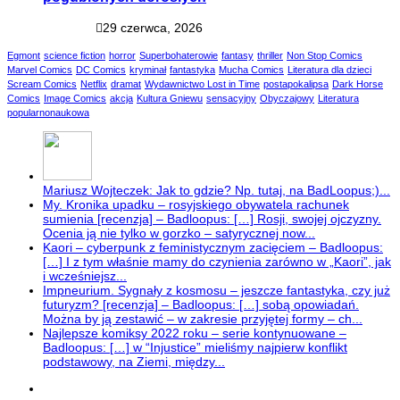
29 czerwca, 2026
Egmont
science fiction
horror
Superbohaterowie
fantasy
thriller
Non Stop Comics
Marvel Comics
DC Comics
kryminał
fantastyka
Mucha Comics
Literatura dla dzieci
Scream Comics
Netflix
dramat
Wydawnictwo Lost in Time
postapokalipsa
Dark Horse
Comics
Image Comics
akcja
Kultura Gniewu
sensacyjny
Obyczajowy
Literatura
popularnonaukowa
Mariusz Wojteczek: Jak to gdzie? Np. tutaj, na BadLoopus;)...
My. Kronika upadku – rosyjskiego obywatela rachunek
sumienia [recenzja] – Badloopus: […] Rosji, swojej ojczyzny.
Ocenia ją nie tylko w gorzko – satyrycznej now...
Kaori – cyberpunk z feministycznym zacięciem – Badloopus:
[…] I z tym właśnie mamy do czynienia zarówno w „Kaori”, jak
i wcześniejsz...
Impneurium. Sygnały z kosmosu – jeszcze fantastyka, czy już
futuryzm? [recenzja] – Badloopus: […] sobą opowiadań.
Można by ją zestawić – w zakresie przyjętej formy – ch...
Najlepsze komiksy 2022 roku – serie kontynuowane –
Badloopus: […] w “Injustice” mieliśmy najpierw konflikt
podstawowy, na Ziemi, między...