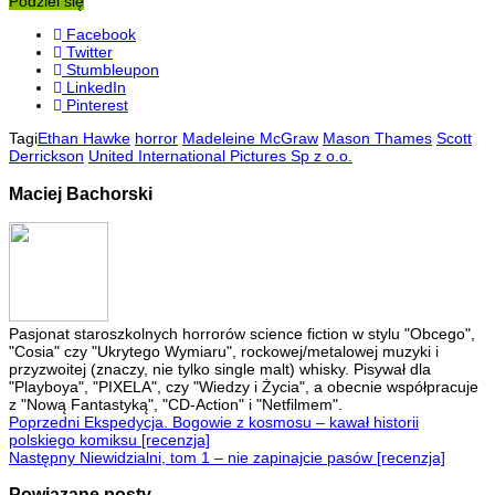
Podziel się
Facebook
Twitter
Stumbleupon
LinkedIn
Pinterest
Tagi
Ethan Hawke
horror
Madeleine McGraw
Mason Thames
Scott
Derrickson
United International Pictures Sp z o.o.
Maciej Bachorski
Pasjonat staroszkolnych horrorów science fiction w stylu "Obcego",
"Cosia" czy "Ukrytego Wymiaru", rockowej/metalowej muzyki i
przyzwoitej (znaczy, nie tylko single malt) whisky. Pisywał dla
"Playboya", "PIXELA", czy "Wiedzy i Życia", a obecnie współpracuje
z "Nową Fantastyką", "CD-Action" i "Netfilmem".
Poprzedni
Ekspedycja. Bogowie z kosmosu – kawał historii
polskiego komiksu [recenzja]
Następny
Niewidzialni, tom 1 – nie zapinajcie pasów [recenzja]
Powiązane posty