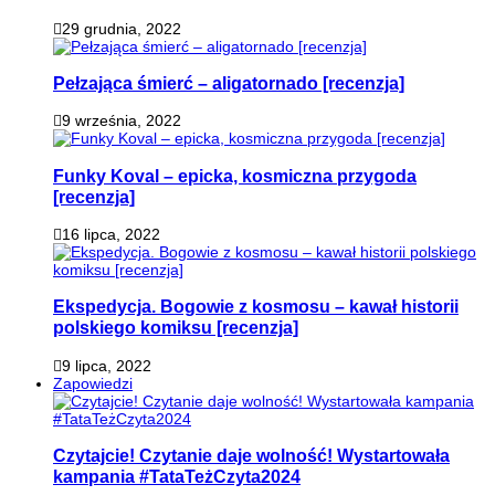
29 grudnia, 2022
Pełzająca śmierć – aligatornado [recenzja]
9 września, 2022
Funky Koval – epicka, kosmiczna przygoda
[recenzja]
16 lipca, 2022
Ekspedycja. Bogowie z kosmosu – kawał historii
polskiego komiksu [recenzja]
9 lipca, 2022
Zapowiedzi
Czytajcie! Czytanie daje wolność! Wystartowała
kampania #TataTeżCzyta2024