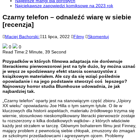
Najlepsze mangi dla dorosłych
Najciekawsze zapowiedzi komiksowe na 2023 rok
Czarny telefon – odnaleźć wiarę w siebie
[recenzja]
Maciej Bachorski
11 lipca, 2022
Filmy
Skomentuj
0
0
Read Time:
2 Minute, 39 Second
Przypadków w których filmowa adaptacja nie dorównuje
literackiemu pierwowzorowi jest na tyle dużo, by można uznać
je wręcz ze spodziewany efekt starcia scenarzystów z
książkowym materiałem. Ale czy da się wziąć poślednie
opowiadanie i na jego podstawie stworzyć coś lepszego?
Najnowszy horror studia Blumhouse udowadnia, że jak
najbardziej tak.
„Czarny telefon” oparty jest na stanowiącym część zbioru „Upiory
XX wieku” opowiadaniu Joe Hilla o tym samym tytule. O ile w
kluczowych dla historii aspektach, materiału źródłowego trzyma się
wiernie, stosunkowo nieskomplikowany literacki pierwowzór zostaje
tu rozszerzony o kilka dodatkowych wątków– z których właściwie
każdy jest strzałem w tarczę. Głównym bohaterem filmu jest Finney,
mający problem z pewnością siebie chłopak, zmuszony do zmagań
ze szkolnymi prześladowcami i agresywnym ojcem. Problemy