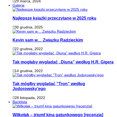
29 marca, 2024
Galerie
Najlepsze książki przeczytane w 2025 roku
30 grudnia, 2025
Kevin sam w… Związku Radzieckim
22 grudnia, 2022
Tak mogłaby wyglądać „Diuna” według H.R. Gigera
14 grudnia, 2022
Tak mógłby wyglądać “Tron” według
Jodorowsky’ego
28 listopada, 2022
Backlista
Wilkołak – triumf kina gatunkowego [recenzja]