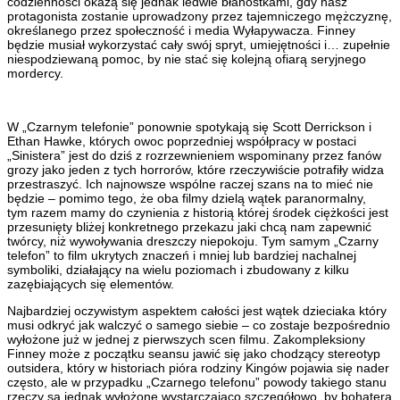
codzienności okażą się jednak ledwie błahostkami, gdy nasz
protagonista zostanie uprowadzony przez tajemniczego mężczyznę,
określanego przez społeczność i media Wyłapywacza. Finney
będzie musiał wykorzystać cały swój spryt, umiejętności i… zupełnie
niespodziewaną pomoc, by nie stać się kolejną ofiarą seryjnego
mordercy.
W „Czarnym telefonie” ponownie spotykają się Scott Derrickson i
Ethan Hawke, których owoc poprzedniej współpracy w postaci
„Sinistera” jest do dziś z rozrzewnieniem wspominany przez fanów
grozy jako jeden z tych horrorów, które rzeczywiście potrafiły widza
przestraszyć. Ich najnowsze wspólne raczej szans na to mieć nie
będzie – pomimo tego, że oba filmy dzielą wątek paranormalny,
tym razem mamy do czynienia z historią której środek ciężkości jest
przesunięty bliżej konkretnego przekazu jaki chcą nam zapewnić
twórcy, niż wywoływania dreszczy niepokoju. Tym samym „Czarny
telefon” to film ukrytych znaczeń i mniej lub bardziej nachalnej
symboliki, działający na wielu poziomach i zbudowany z kilku
zazębiających się elementów.
Najbardziej oczywistym aspektem całości jest wątek dzieciaka który
musi odkryć jak walczyć o samego siebie – co zostaje bezpośrednio
wyłożone już w jednej z pierwszych scen filmu. Zakompleksiony
Finney może z początku seansu jawić się jako chodzący stereotyp
outsidera, który w historiach pióra rodziny Kingów pojawia się nader
często, ale w przypadku „Czarnego telefonu” powody takiego stanu
rzeczy są jednak wyłożone wystarczająco szczegółowo, by bohatera